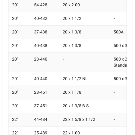
20"
54-428
20 x 2.00
-
20"
40-432
20 x 1 1/2
-
20"
37-438
20 x 1 3/8
500A
20"
40-438
20 x 1 3/8
500 x 38A
20"
28-440
-
500 x 28A 
Standard
20"
40-440
20 x 1 1/2 NL
500 x 38A
20"
28-451
20 x 1 1/8
-
20"
37-451
20 x 1 3/8 B.S.
-
22"
44-484
22 x 1 5/8 x 1 1/2
-
22"
25-489
22 x 1.00
-