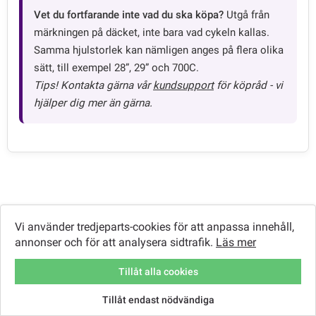
Vet du fortfarande inte vad du ska köpa?
Utgå från
märkningen på däcket, inte bara vad cykeln kallas.
Samma hjulstorlek kan nämligen anges på flera olika
sätt, till exempel 28”, 29” och 700C.
Tips! Kontakta gärna vår
kundsupport
för köpråd - vi
hjälper dig mer än gärna.
Vi använder tredjeparts-cookies för att anpassa innehåll,
TILLBAKA TILL GUIDER
annonser och för att analysera sidtrafik.
Läs mer
Tillåt alla cookies
KONTAKTA GÄRNA VÅR SUPPORT VID FRÅGOR!
Tillåt endast nödvändiga