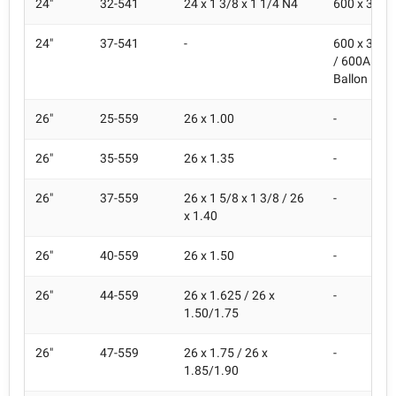
24"
32-541
24 x 1 3/8 x 1 1/4 N4
600 x 32A
24"
37-541
-
600 x 35A 
/ 600A Ball
Ballon
26"
25-559
26 x 1.00
-
26"
35-559
26 x 1.35
-
26"
37-559
26 x 1 5/8 x 1 3/8 / 26
-
x 1.40
26"
40-559
26 x 1.50
-
26"
44-559
26 x 1.625 / 26 x
-
1.50/1.75
26"
47-559
26 x 1.75 / 26 x
-
1.85/1.90