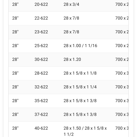
28"
20-622
28 x 3/4
700 x 20C
28"
22-622
28 x 7/8
700 x 22C
28"
23-622
28 x 7/8
700 x 23C
28"
25-622
28 x 1.00 / 1 1/16
700 x 25C
28"
30-622
28 x 1.20
700 x 28C
28"
28-622
28 x 1 5/8 x 1 1/8
700 x 30C
28"
32-622
28 x 1 5/8 x 1 1/4
700 x 32C 
28"
35-622
28 x 1 5/8 x 1 3/8
700 x 35C
28"
37-622
28 x 1 5/8 x 1 3/8
700 x 35C
28"
40-622
28 x 1.50 / 28 x 1 5/8 x
700 x 38C
1 1/2