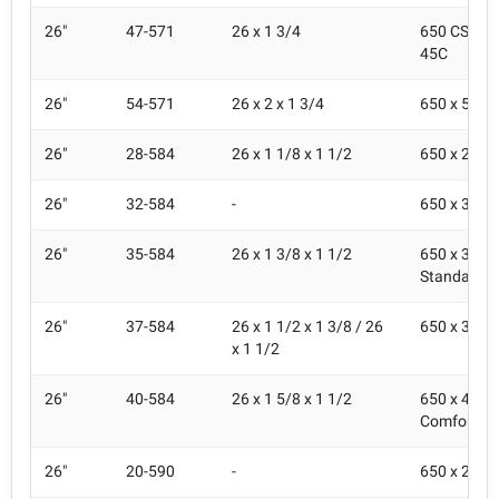
26"
47-571
26 x 1 3/4
650 CS Com
45C
26"
54-571
26 x 2 x 1 3/4
650 x 50C
26"
28-584
26 x 1 1/8 x 1 1/2
650 x 28B
26"
32-584
-
650 x 32B
26"
35-584
26 x 1 3/8 x 1 1/2
650 x 35B 
Standard
26"
37-584
26 x 1 1/2 x 1 3/8 / 26
650 x 35B
x 1 1/2
26"
40-584
26 x 1 5/8 x 1 1/2
650 x 42B 
Comfort / 
26"
20-590
-
650 x 20A