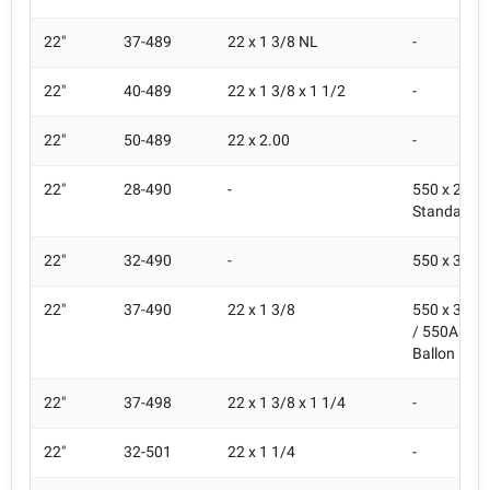
22"
37-489
22 x 1 3/8 NL
-
22"
40-489
22 x 1 3/8 x 1 1/2
-
22"
50-489
22 x 2.00
-
22"
28-490
-
550 x 28A 
Standard
22"
32-490
-
550 x 32A 
22"
37-490
22 x 1 3/8
550 x 35A 
/ 550A Ball
Ballon
22"
37-498
22 x 1 3/8 x 1 1/4
-
22"
32-501
22 x 1 1/4
-