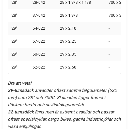
28"
28-642
28 x 1 3/8 x 1 1/8
700 x 28A
28"
37-642
28 x 1 3/8
700 x 35A
29"
54-622
29 x 2.10
-
29"
57-622
29 x 2.25
-
29"
60-622
29 x 2.35
-
29"
62-622
29 x 2.50
-
Bra att veta!
29-tumsdäck
använder oftast samma fälgdiameter (622
mm) som 28” och 700C. Skillnaden ligger främst i
däckets bredd och användningsområde.
32-tumsdäck
finns men är extremt ovanligt och passar
oftast specialcyklar, cargo bikes, gamla industricyklar och
vissa enhjulingar.