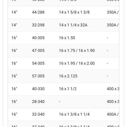
14"
44-288
14 x 1 5/8 x 1 3/8
350A / 350
14"
32-298
14 x 1 1/4 x 32A
350A / 350
16"
40-305
16 x 1.50
-
16"
47-305
16 x 1.75 / 16 x 1.90
-
16"
54-305
16 x 1.95 / 16 x 2.00
-
16"
57-305
16 x 2.125
-
16"
40-330
16 x 1 1/2
400 x 38B
16"
28-340
-
400 x 30A
16"
32-340
16 x 1 3/8 x 1 1/4
400A / 400