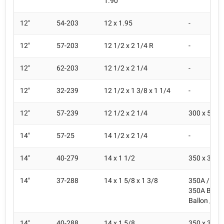
1.90
12"
54-203
12 x 1.95
-
12"
57-203
12 1/2 x 2 1/4 R
-
12"
62-203
12 1/2 x 2 1/4
-
12"
32-239
12 1/2 x 1 3/8 x 1 1/4
-
12"
57-239
12 1/2 x 2 1/4
300 x 55A
14"
57-25
14 1/2 x 2 1/4
-
14"
40-279
14 x 1 1/2
350 x 38B
14"
37-288
14 x 1 5/8 x 1 3/8
350A / 350
350A Ballo
Ballon / 35
14"
40-288
14 x 1 5/8
350 x 38A