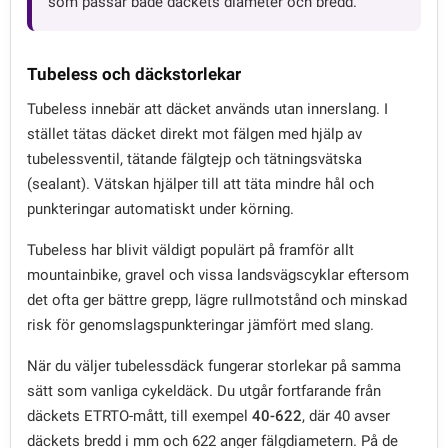
som passar både däckets diameter och bredd.
Tubeless och däckstorlekar
Tubeless innebär att däcket används utan innerslang. I
stället tätas däcket direkt mot fälgen med hjälp av
tubelessventil, tätande fälgtejp och tätningsvätska
(sealant). Vätskan hjälper till att täta mindre hål och
punkteringar automatiskt under körning.
Tubeless har blivit väldigt populärt på framför allt
mountainbike, gravel och vissa landsvägscyklar eftersom
det ofta ger bättre grepp, lägre rullmotstånd och minskad
risk för genomslagspunkteringar jämfört med slang.
När du väljer tubelessdäck fungerar storlekar på samma
sätt som vanliga cykeldäck. Du utgår fortfarande från
däckets ETRTO-mått, till exempel
40-622
, där 40 avser
däckets bredd i mm och 622 anger fälgdiametern. På de