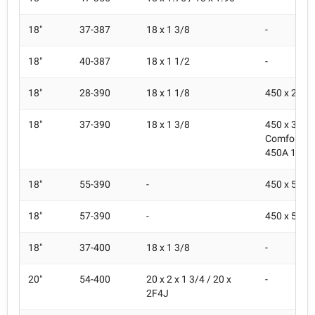
18"
37-387
18 x 1 3/8
-
18"
40-387
18 x 1 1/2
-
18"
28-390
18 x 1 1/8
450 x 28A 
18"
37-390
18 x 1 3/8
450 x 35A 
Comfort / 4
450A 1/2 B
18"
55-390
-
450 x 55A
18"
57-390
-
450 x 55A 
18"
37-400
18 x 1 3/8
-
20"
54-400
20 x 2 x 1 3/4 / 20 x
-
2F4J