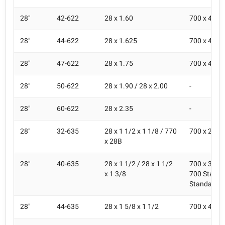
28"
42-622
28 x 1.60
700 x 40C
28"
44-622
28 x 1.625
700 x 42C
28"
47-622
28 x 1.75
700 x 45C
28"
50-622
28 x 1.90 / 28 x 2.00
-
28"
60-622
28 x 2.35
-
28"
32-635
28 x 1 1/2 x 1 1/8 / 770
700 x 28B 
x 28B
28"
40-635
28 x 1 1/2 / 28 x 1 1/2
700 x 38B /
x 1 3/8
700 Standa
Standard
28"
44-635
28 x 1 5/8 x 1 1/2
700 x 40/4