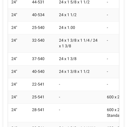
24"
44-531
24 x 1 5/8 x 1 1/2
-
24"
40-534
24 x 1 1/2
-
24"
25-540
24 x 1.00
-
24"
32-540
24 x 1 3/8 x 1 1/4 / 24
-
x 1 3/8
24"
37-540
24 x 1 3/8
-
24"
40-540
24 x 1 3/8 x 1 1/2
-
24"
22-541
-
-
24"
25-541
-
600 x 25A
24"
28-541
-
600 x 28A 
Standard