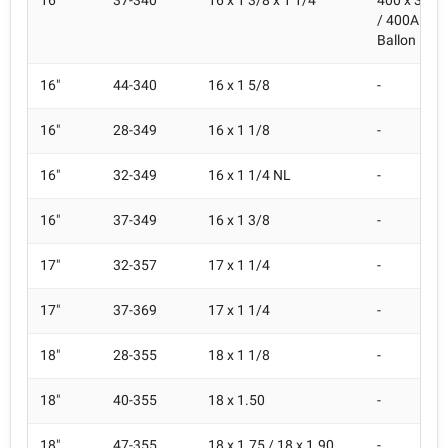
16"
37-340
16 x 1 3/8 x 1 1/4
400 x 35A 
/ 400A Ball
Ballon
16"
44-340
16 x 1 5/8
-
16"
28-349
16 x 1 1/8
-
16"
32-349
16 x 1 1/4 NL
-
16"
37-349
16 x 1 3/8
-
17"
32-357
17 x 1 1/4
-
17"
37-369
17 x 1 1/4
-
18"
28-355
18 x 1 1/8
-
18"
40-355
18 x 1.50
-
18"
47-355
18 x 1.75 / 18 x 1.90
-