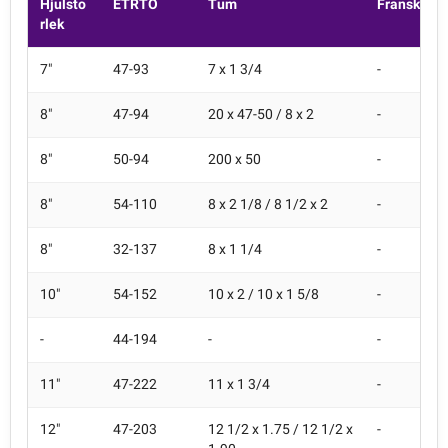
Hjulsto
ETRTO
Tum
Fransk
rlek
7"
47-93
7 x 1 3/4
-
8"
47-94
20 x 47-50 / 8 x 2
-
8"
50-94
200 x 50
-
8"
54-110
8 x 2 1/8 / 8 1/2 x 2
-
8"
32-137
8 x 1 1/4
-
10"
54-152
10 x 2 / 10 x 1 5/8
-
-
44-194
-
-
11"
47-222
11 x 1 3/4
-
12"
47-203
12 1/2 x 1.75 / 12 1/2 x
-