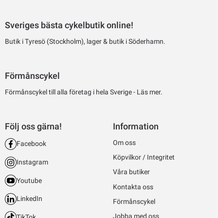
Sveriges bästa cykelbutik online!
Butik i Tyresö (Stockholm), lager & butik i Söderhamn.
Förmånscykel
Förmånscykel till alla företag i hela Sverige -
Läs mer.
Följ oss gärna!
Information
Om oss
Facebook
Köpvilkor / Integritet
Instagram
Våra butiker
Youtube
Kontakta oss
LinkedIn
Förmånscykel
Jobba med oss
TikTok