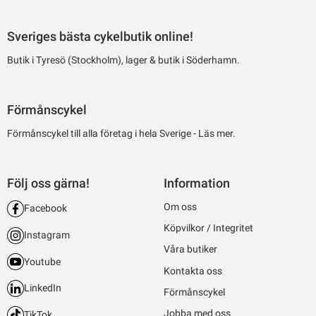
Sveriges bästa cykelbutik online!
Butik i Tyresö (Stockholm), lager & butik i Söderhamn.
Förmånscykel
Förmånscykel till alla företag i hela Sverige -
Läs mer.
Följ oss gärna!
Information
Om oss
Facebook
Köpvilkor / Integritet
Instagram
Våra butiker
Youtube
Kontakta oss
LinkedIn
Förmånscykel
Jobba med oss
TikTok