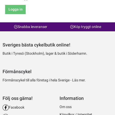
Logga in
Snabba leveranser
Köp tryggt online
Sveriges bästa cykelbutik online!
Butik i Tyresö (Stockholm), lager & butik i Söderhamn.
Förmånscykel
Förmånscykel till alla företag i hela Sverige -
Läs mer.
Följ oss gärna!
Information
Om oss
Facebook
Köpvilkor / Integritet