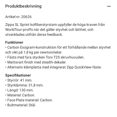
Produktbeskrivning
Artikel nr: 20626
Zipps SL Sprint kolfiberstyrstam uppfyller de höga kraven från
WorldTour-proffs när det gäller styvhet och lätthet, och
utvecklades utifrån deras feedback.
Funktioner
• Carbon Exogram-konstruktion för ett förhållande mellan styvhet
och vikt på 1,8 kg per newtonmeter.
• Fästs med fyra stycken Torx T25 skruvhuvuden.
• Mattsvart finish med stealth-dekaler.
• Alternativ klämplatta med integrerat Zipp QuickView-fäste.
Specifikationer
• Styrrör: 41 mm.
• Styrklämma: 31,8 mm.
• Längd: 130 mm.
• Material: Carbon.
• Face Plate material: Carbon.
• Bultmaterial: Stål.