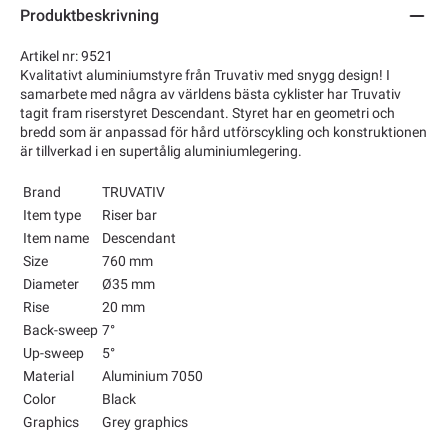
Produktbeskrivning
Artikel nr: 9521
Kvalitativt aluminiumstyre från Truvativ med snygg design! I
samarbete med några av världens bästa cyklister har Truvativ
tagit fram riserstyret Descendant. Styret har en geometri och
bredd som är anpassad för hård utförscykling och konstruktionen
är tillverkad i en supertålig aluminiumlegering.
Brand
TRUVATIV
Item type
Riser bar
Item name
Descendant
Size
760 mm
Diameter
Ø35 mm
Rise
20 mm
Back-sweep
7°
Up-sweep
5°
Material
Aluminium 7050
Color
Black
Graphics
Grey graphics