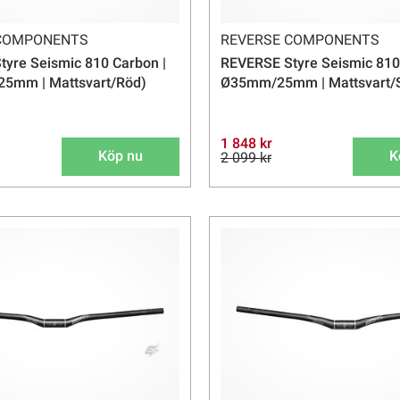
 COMPONENTS
REVERSE COMPONENTS
yre Seismic 810 Carbon |
REVERSE Styre Seismic 810
5mm | Mattsvart/Röd)
Ø35mm/25mm | Mattsvart/S
1 848 kr
Köp nu
K
2 099 kr