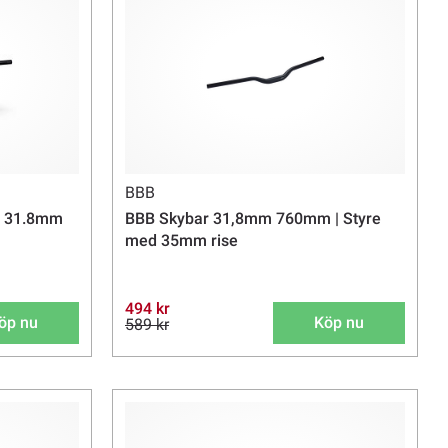
BBB
/ 31.8mm
BBB Skybar 31,8mm 760mm | Styre
med 35mm rise
494 kr
öp nu
Köp nu
589 kr