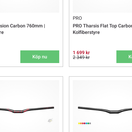
PRO
sion Carbon 760mm |
PRO Tharsis Flat Top Carbon
re
Kolfiberstyre
1 699 kr
Köp nu
K
2 349 kr