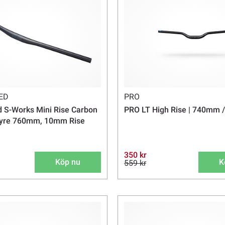
ED
PRO
d S-Works Mini Rise Carbon
PRO LT High Rise | 740mm 
styre 760mm, 10mm Rise
350 kr
Köp nu
K
559 kr