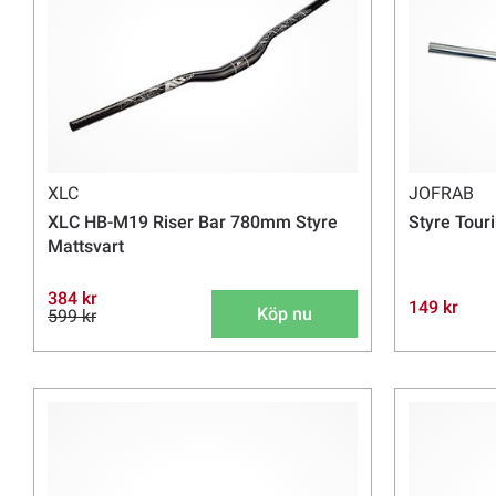
XLC
JOFRAB
XLC HB-M19 Riser Bar 780mm Styre
Styre Tour
Mattsvart
384 kr
149 kr
Köp nu
599 kr