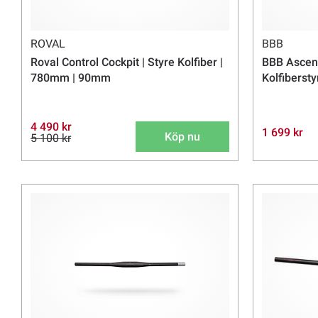
ROVAL
BBB
Roval Control Cockpit | Styre Kolfiber |
BBB Ascen
780mm | 90mm
Kolfibersty
4 490 kr
1 699 kr
Köp nu
5 100 kr