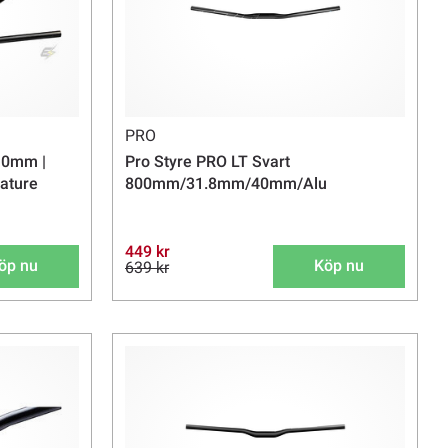
PRO
10mm |
Pro Styre PRO LT Svart
ature
800mm/31.8mm/40mm/Alu
449 kr
öp nu
Köp nu
639 kr