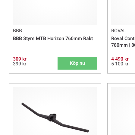
BBB
ROVAL
BBB Styre MTB Horizon 760mm Rakt
Roval Contr
780mm | 
309 kr
4 490 kr
Köp nu
399 kr
5 100 kr