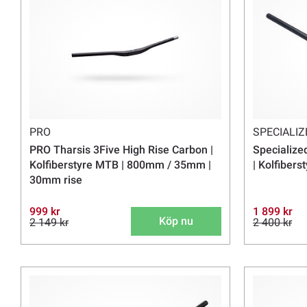
PRO
SPECIALIZ
PRO Tharsis 3Five High Rise Carbon |
Specialize
Kolfiberstyre MTB | 800mm / 35mm |
| Kolfiber
30mm rise
999 kr
1 899 kr
Köp nu
2 149 kr
2 400 kr