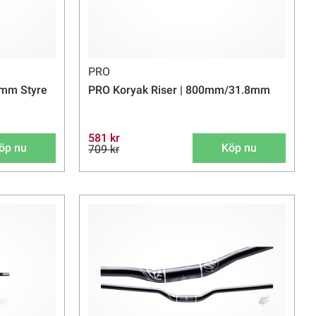
PRO
 mm Styre
PRO Koryak Riser | 800mm/31.8mm
581 kr
öp nu
Köp nu
709 kr