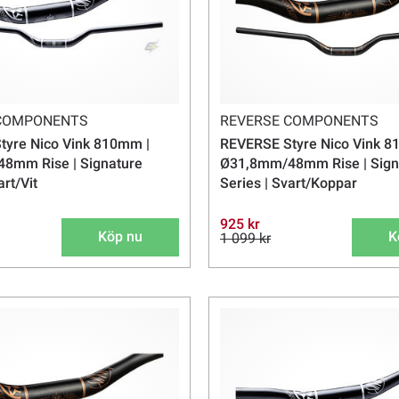
 COMPONENTS
REVERSE COMPONENTS
tyre Nico Vink 810mm |
REVERSE Styre Nico Vink 8
8mm Rise | Signature
Ø31,8mm/48mm Rise | Sign
art/Vit
Series | Svart/Koppar
925 kr
Köp nu
K
1 099 kr