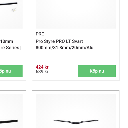
PRO
 810mm
Pro Styre PRO LT Svart
e Series |
800mm/31.8mm/20mm/Alu
424 kr
öp nu
Köp nu
639 kr