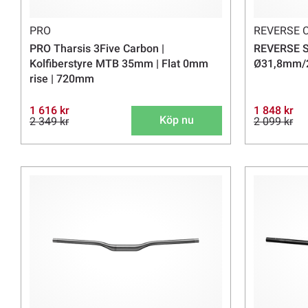
PRO
REVERSE
PRO Tharsis 3Five Carbon |
REVERSE St
Kolfiberstyre MTB 35mm | Flat 0mm
Ø31,8mm/2
rise | 720mm
1 616 kr
1 848 kr
Köp nu
2 349 kr
2 099 kr