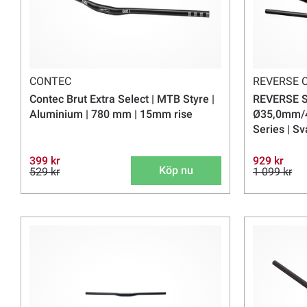
CONTEC
REVERSE
Contec Brut Extra Select | MTB Styre |
REVERSE S
Aluminium | 780 mm | 15mm rise
Ø35,0mm/4
Series | S
399 kr
929 kr
Köp nu
529 kr
1 099 kr