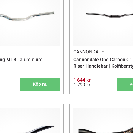
CANNONDALE
ing MTB i aluminium
Cannondale One Carbon C1
Riser Handlebar | Kolfiberst
1 644 kr
Köp nu
K
1 799 kr