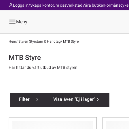
Logga in/Skapa konto
Om oss
Verkstad
Våra butiker
Förmånscyke
Meny
Hem
Styren Styrstam & Handtag
MTB Styre
MTB Styre
Här hittar du vårt utbud av MTB styren.
Filter
Visa även "Ej i lager"