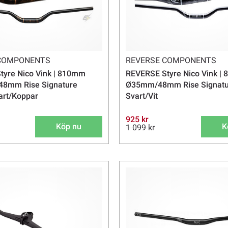
 COMPONENTS
REVERSE COMPONENTS
tyre Nico Vink | 810mm
REVERSE Styre Nico Vink |
8mm Rise Signature
Ø35mm/48mm Rise Signatur
vart/Koppar
Svart/Vit
925 kr
Köp nu
K
1 099 kr