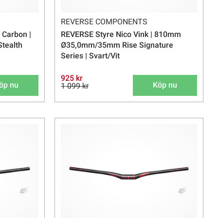
REVERSE COMPONENTS
 Carbon |
REVERSE Styre Nico Vink | 810mm
tealth
Ø35,0mm/35mm Rise Signature
Series | Svart/Vit
925 kr
öp nu
Köp nu
1 099 kr