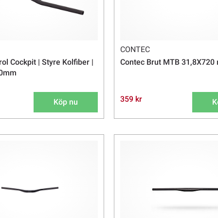
CONTEC
ol Cockpit | Styre Kolfiber |
Contec Brut MTB 31,8X720
80mm
359 kr
Köp nu
K