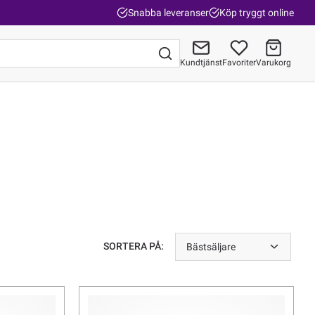
Snabba leveranser
Köp tryggt online
Kundtjänst
Favoriter
Varukorg
Gå till kassan
SORTERA PÅ:
Bästsäljare