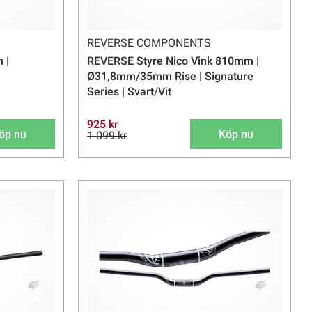
REVERSE COMPONENTS
 |
REVERSE Styre Nico Vink 810mm |
Ø31,8mm/35mm Rise | Signature
Series | Svart/Vit
925 kr
öp nu
Köp nu
1 099 kr