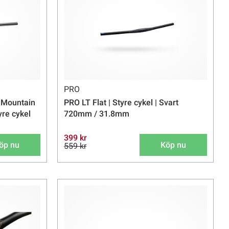
PRO
 Mountain
PRO LT Flat | Styre cykel | Svart
yre cykel
720mm / 31.8mm
399 kr
öp nu
Köp nu
559 kr