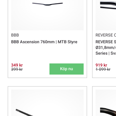
BBB
REVERSE
BBB Ascension 760mm | MTB Styre
REVERSE S
Ø31,8mm/4
Series | Sv
349 kr
919 kr
Köp nu
399 kr
1 099 kr