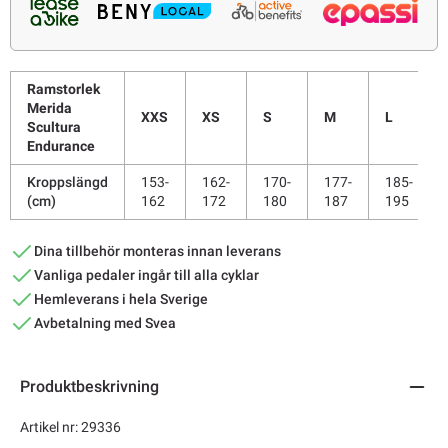
Ramstorlek
Merida
XXS
XS
S
M
L
Scultura
Endurance
Kroppslängd
153-
162-
170-
177-
185-
(cm)
162
172
180
187
195
Dina tillbehör monteras innan leverans
Vanliga pedaler ingår till alla cyklar
Hemleverans i hela Sverige
Avbetalning med Svea
Produktbeskrivning
Artikel nr: 29336