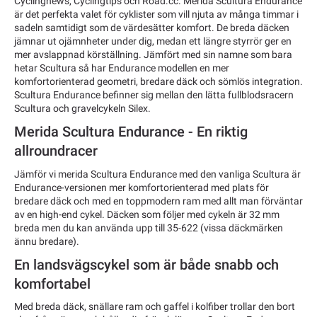
Cyclingnews, Cyclingtips och Road.cc. Merida Scultura Endurance
är det perfekta valet för cyklister som vill njuta av många timmar i
sadeln samtidigt som de värdesätter komfort. De breda däcken
jämnar ut ojämnheter under dig, medan ett längre styrrör ger en
mer avslappnad körställning. Jämfört med sin namne som bara
hetar Scultura så har Endurance modellen en mer
komfortorienterad geometri, bredare däck och sömlös integration.
Scultura Endurance befinner sig mellan den lätta fullblodsracern
Scultura och gravelcykeln Silex.
Merida Scultura Endurance - En riktig
allroundracer
Jämför vi merida Scultura Endurance med den vanliga Scultura är
Endurance-versionen mer komfortorienterad med plats för
bredare däck och med en toppmodern ram med allt man förväntar
av en high-end cykel. Däcken som följer med cykeln är 32 mm
breda men du kan använda upp till 35-622 (vissa däckmärken
ännu bredare).
En landsvägscykel som är både snabb och
komfortabel
Med breda däck, snällare ram och gaffel i kolfiber trollar den bort