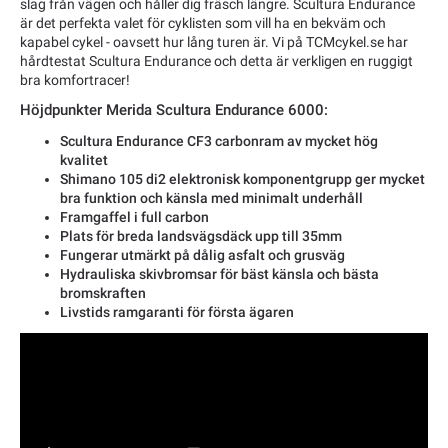
slag från vägen och håller dig fräsch längre. Scultura Endurance
är det perfekta valet för cyklisten som vill ha en bekväm och
kapabel cykel - oavsett hur lång turen är. Vi på TCMcykel.se har
hårdtestat Scultura Endurance och detta är verkligen en ruggigt
bra komfortracer!
Höjdpunkter Merida Scultura Endurance 6000:
Scultura Endurance CF3 carbonram av mycket hög
kvalitet
Shimano 105 di2 elektronisk komponentgrupp ger mycket
bra funktion och känsla med minimalt underhåll
Framgaffel i full carbon
Plats för breda landsvägsdäck upp till 35mm
Fungerar utmärkt på dålig asfalt och grusväg
Hydrauliska skivbromsar för bäst känsla och bästa
bromskraften
Livstids ramgaranti för första ägaren