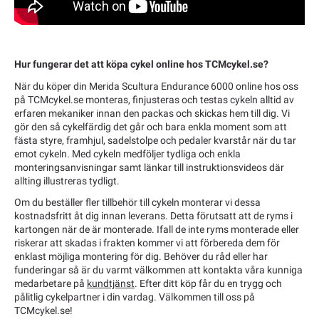
Hur fungerar det att köpa cykel online hos TCMcykel.se?
När du köper din Merida Scultura Endurance 6000 online hos oss
på TCMcykel.se monteras, finjusteras och testas cykeln alltid av
erfaren mekaniker innan den packas och skickas hem till dig. Vi
gör den så cykelfärdig det går och bara enkla moment som att
fästa styre, framhjul, sadelstolpe och pedaler kvarstår när du tar
emot cykeln. Med cykeln medföljer tydliga och enkla
monteringsanvisningar samt länkar till instruktionsvideos där
allting illustreras tydligt.
Om du beställer fler tillbehör till cykeln monterar vi dessa
kostnadsfritt åt dig innan leverans. Detta förutsatt att de ryms i
kartongen när de är monterade. Ifall de inte ryms monterade eller
riskerar att skadas i frakten kommer vi att förbereda dem för
enklast möjliga montering för dig. Behöver du råd eller har
funderingar så är du varmt välkommen att kontakta våra kunniga
medarbetare på
kundtjänst
. Efter ditt köp får du en trygg och
pålitlig cykelpartner i din vardag. Välkommen till oss på
TCMcykel.se!