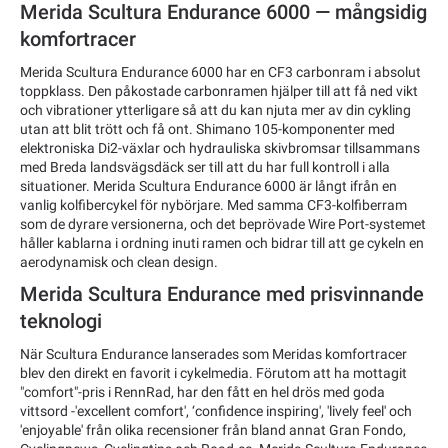
Merida Scultura Endurance 6000 — mångsidig
komfortracer
Merida Scultura Endurance 6000 har en CF3 carbonram i absolut
toppklass. Den påkostade carbonramen hjälper till att få ned vikt
och vibrationer ytterligare så att du kan njuta mer av din cykling
utan att blit trött och få ont. Shimano 105-komponenter med
elektroniska Di2-växlar och hydrauliska skivbromsar tillsammans
med Breda landsvägsdäck ser till att du har full kontroll i alla
situationer. Merida Scultura Endurance 6000 är långt ifrån en
vanlig kolfibercykel för nybörjare. Med samma CF3-kolfiberram
som de dyrare versionerna, och det beprövade Wire Port-systemet
håller kablarna i ordning inuti ramen och bidrar till att ge cykeln en
aerodynamisk och clean design.
Merida Scultura Endurance med prisvinnande
teknologi
När Scultura Endurance lanserades som Meridas komfortracer
blev den direkt en favorit i cykelmedia. Förutom att ha mottagit
"comfort"-pris i RennRad, har den fått en hel drös med goda
vittsord -'excellent comfort', ‘confidence inspiring', 'lively feel' och
'enjoyable' från olika recensioner från bland annat Gran Fondo,