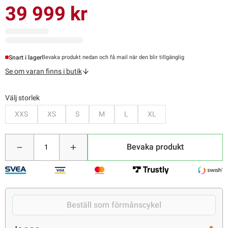
39 999 kr
Snart i lager
Bevaka produkt nedan och få mail när den blir tillgänglig
Se om varan finns i butik
Välj storlek
Bevaka
Bevaka
Bevaka
Bevaka
Bevaka
Bevaka
XXS
XS
S
M
L
XL
Bevaka produkt
Beställ som förmånscykel