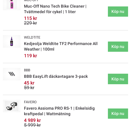
MUC-OFF
Muc-Off Nano Tech Bike Cleaner |
Köp nu
Tvättmedel för cykel | 1 liter
115 kr
229 kr
WELDTITE
Kedjeolja Weldtite TF2 Performance All
Köp nu
Weather | 100ml
119 kr
BBB
BBB EasyLift däckavtagare 3-pack
Köp nu
45 kr
59 kr
FAVERO
Favero Assioma PRO RS-1 | Enkelsidig
Köp nu
kraftpedal | Wattmätning
4 989 kr
5 999 kr