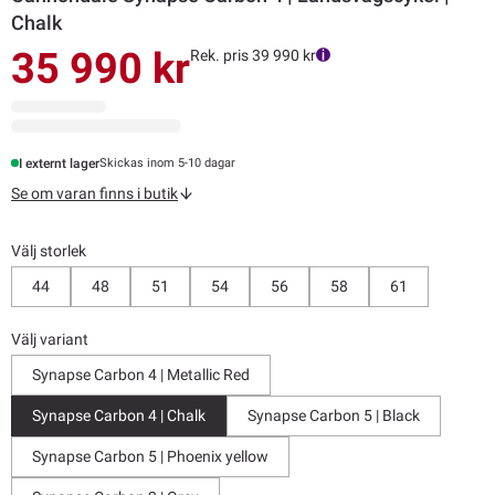
Chalk
35 990 kr
Rek. pris 39 990 kr
I externt lager
Skickas inom 5-10 dagar
Se om varan finns i butik
Välj storlek
44
48
51
54
56
58
61
Välj variant
Synapse Carbon 4 | Metallic Red
Synapse Carbon 4 | Chalk
Synapse Carbon 5 | Black
Synapse Carbon 5 | Phoenix yellow