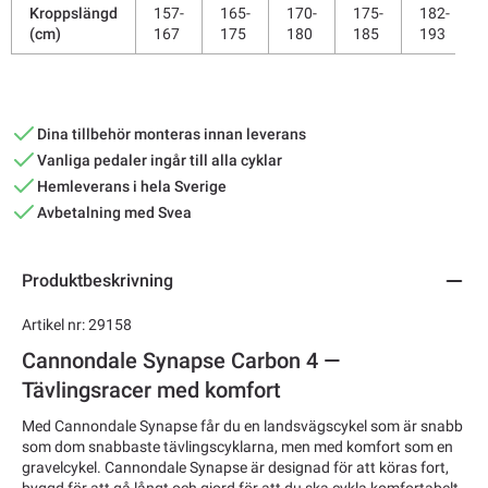
Kroppslängd
157-
165-
170-
175-
182-
(cm)
167
175
180
185
193
Dina tillbehör monteras innan leverans
Vanliga pedaler ingår till alla cyklar
Hemleverans i hela Sverige
Avbetalning med Svea
Produktbeskrivning
Artikel nr: 29158
Cannondale Synapse Carbon 4 —
Tävlingsracer med komfort
Med Cannondale Synapse får du en landsvägscykel som är snabb
som dom snabbaste tävlingscyklarna, men med komfort som en
gravelcykel. Cannondale Synapse är designad för att köras fort,
byggd för att gå långt och gjord för att du ska cykla komfortabelt