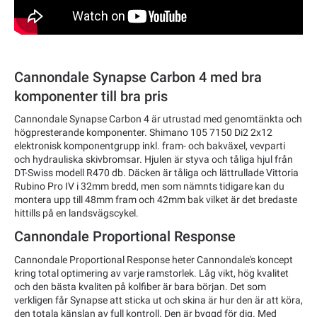
Cannondale Synapse Carbon 4 med bra
komponenter till bra pris
Cannondale Synapse Carbon 4 är utrustad med genomtänkta och
högpresterande komponenter. Shimano 105 7150 Di2 2x12
elektronisk komponentgrupp inkl. fram- och bakväxel, vevparti
och hydrauliska skivbromsar. Hjulen är styva och tåliga hjul från
DT-Swiss modell R470 db. Däcken är tåliga och lättrullade Vittoria
Rubino Pro IV i 32mm bredd, men som nämnts tidigare kan du
montera upp till 48mm fram och 42mm bak vilket är det bredaste
hittills på en landsvägscykel.
Cannondale Proportional Response
Cannondale Proportional Response heter Cannondale's koncept
kring total optimering av varje ramstorlek. Låg vikt, hög kvalitet
och den bästa kvaliten på kolfiber är bara början. Det som
verkligen får Synapse att sticka ut och skina är hur den är att köra,
den totala känslan av full kontroll. Den är byggd för dig. Med