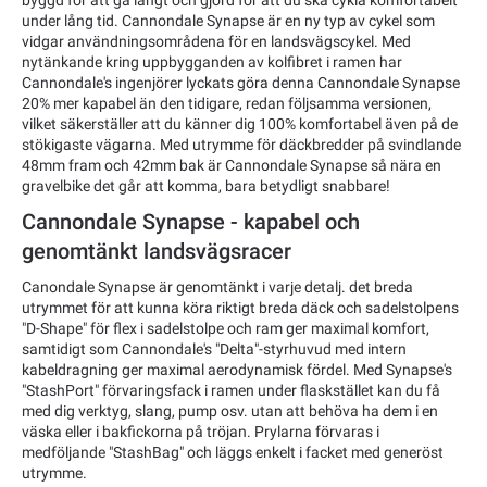
under lång tid. Cannondale Synapse är en ny typ av cykel som
vidgar användningsområdena för en landsvägscykel. Med
nytänkande kring uppbygganden av kolfibret i ramen har
Cannondale's ingenjörer lyckats göra denna Cannondale Synapse
20% mer kapabel än den tidigare, redan följsamma versionen,
vilket säkerställer att du känner dig 100% komfortabel även på de
stökigaste vägarna. Med utrymme för däckbredder på svindlande
48mm fram och 42mm bak är Cannondale Synapse så nära en
gravelbike det går att komma, bara betydligt snabbare!
Cannondale Synapse - kapabel och
genomtänkt landsvägsracer
Canondale Synapse är genomtänkt i varje detalj. det breda
utrymmet för att kunna köra riktigt breda däck och sadelstolpens
"D-Shape" för flex i sadelstolpe och ram ger maximal komfort,
samtidigt som Cannondale's "Delta"-styrhuvud med intern
kabeldragning ger maximal aerodynamisk fördel. Med Synapse's
"StashPort" förvaringsfack i ramen under flaskstället kan du få
med dig verktyg, slang, pump osv. utan att behöva ha dem i en
väska eller i bakfickorna på tröjan. Prylarna förvaras i
medföljande "StashBag" och läggs enkelt i facket med generöst
utrymme.