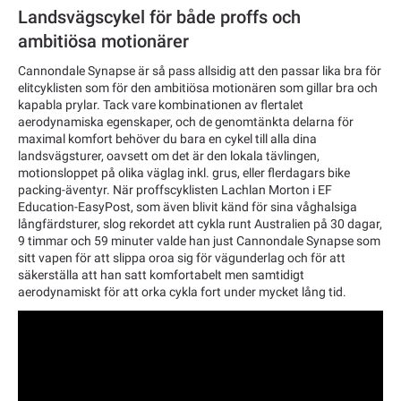
Landsvägscykel för både proffs och
ambitiösa motionärer
Cannondale Synapse är så pass allsidig att den passar lika bra för
elitcyklisten som för den ambitiösa motionären som gillar bra och
kapabla prylar. Tack vare kombinationen av flertalet
aerodynamiska egenskaper, och de genomtänkta delarna för
maximal komfort behöver du bara en cykel till alla dina
landsvägsturer, oavsett om det är den lokala tävlingen,
motionsloppet på olika väglag inkl. grus, eller flerdagars bike
packing-äventyr. När proffscyklisten Lachlan Morton i EF
Education-EasyPost, som även blivit känd för sina våghalsiga
långfärdsturer, slog rekordet att cykla runt Australien på 30 dagar,
9 timmar och 59 minuter valde han just Cannondale Synapse som
sitt vapen för att slippa oroa sig för vägunderlag och för att
säkerställa att han satt komfortabelt men samtidigt
aerodynamiskt för att orka cykla fort under mycket lång tid.