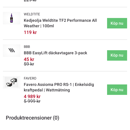
WELDTITE
Kedjeolja Weldtite TF2 Performance All
Köp nu
Weather | 100ml
119 kr
BBB
BBB EasyLift däckavtagare 3-pack
Köp nu
45 kr
59 kr
FAVERO
Favero Assioma PRO RS-1 | Enkelsidig
Köp nu
kraftpedal | Wattmätning
4 989 kr
5 999 kr
Produktrecensioner (0)