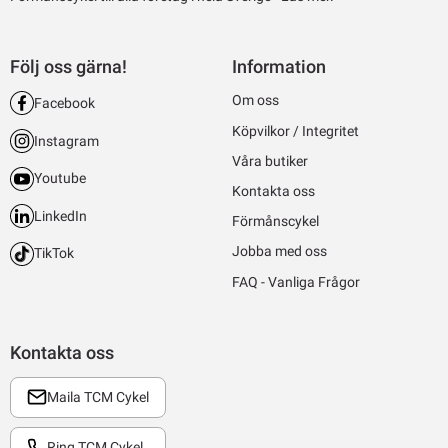
Följ oss gärna!
Information
Om oss
Facebook
Köpvilkor / Integritet
Instagram
Våra butiker
Youtube
Kontakta oss
LinkedIn
Förmånscykel
Jobba med oss
TikTok
FAQ - Vanliga Frågor
Kontakta oss
Maila TCM Cykel
Ring TCM Cykel