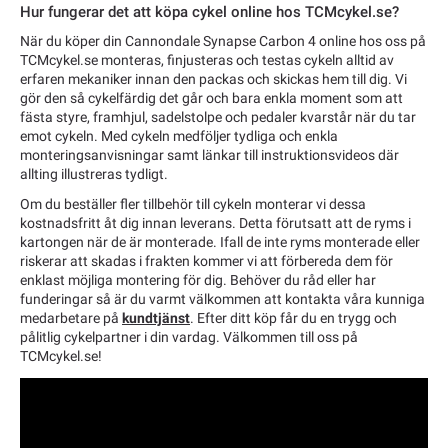
Hur fungerar det att köpa cykel online hos TCMcykel.se?
När du köper din Cannondale Synapse Carbon 4 online hos oss på
TCMcykel.se monteras, finjusteras och testas cykeln alltid av
erfaren mekaniker innan den packas och skickas hem till dig. Vi
gör den så cykelfärdig det går och bara enkla moment som att
fästa styre, framhjul, sadelstolpe och pedaler kvarstår när du tar
emot cykeln. Med cykeln medföljer tydliga och enkla
monteringsanvisningar samt länkar till instruktionsvideos där
allting illustreras tydligt.
Om du beställer fler tillbehör till cykeln monterar vi dessa
kostnadsfritt åt dig innan leverans. Detta förutsatt att de ryms i
kartongen när de är monterade. Ifall de inte ryms monterade eller
riskerar att skadas i frakten kommer vi att förbereda dem för
enklast möjliga montering för dig. Behöver du råd eller har
funderingar så är du varmt välkommen att kontakta våra kunniga
medarbetare på
kundtjänst
. Efter ditt köp får du en trygg och
pålitlig cykelpartner i din vardag. Välkommen till oss på
TCMcykel.se!