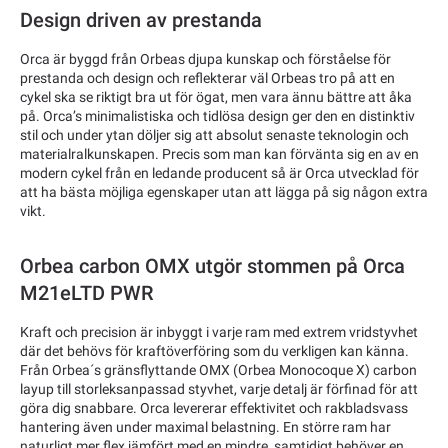
Design driven av prestanda
Orca är byggd från Orbeas djupa kunskap och förståelse för
prestanda och design och reflekterar väl Orbeas tro på att en
cykel ska se riktigt bra ut för ögat, men vara ännu bättre att åka
på. Orca’s minimalistiska och tidlösa design ger den en distinktiv
stil och under ytan döljer sig att absolut senaste teknologin och
materialralkunskapen. Precis som man kan förvänta sig en av en
modern cykel från en ledande producent så är Orca utvecklad för
att ha bästa möjliga egenskaper utan att lägga på sig någon extra
vikt.
Orbea carbon OMX utgör stommen på Orca
M21eLTD PWR
Kraft och precision är inbyggt i varje ram med extrem vridstyvhet
där det behövs för kraftöverföring som du verkligen kan känna.
Från Orbea´s gränsflyttande OMX (Orbea Monocoque X) carbon
layup till storleksanpassad styvhet, varje detalj är förfinad för att
göra dig snabbare. Orca levererar effektivitet och rakbladsvass
hantering även under maximal belastning. En större ram har
naturligt mer flex jämfört med en mindre, samtidigt behöver en