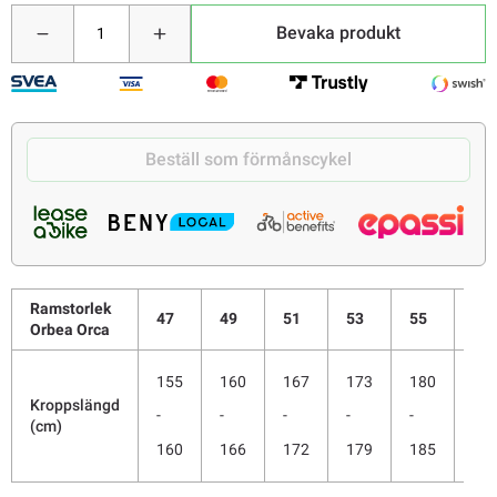
Bevaka produkt
Beställ som förmånscykel
Ramstorlek
47
49
51
53
55
57
Orbea Orca
155
160
167
173
180
18
Kroppslängd
-
-
-
-
-
-
(cm)
160
166
172
179
185
19