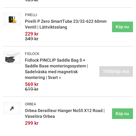
PIRELLI
Pirelli P Zero SmartTube 23/32-622 60mm
Köp nu
Ventil | Lättviktsslang
229 kr
349 kr
FIDLOCK
Fidlock PINCLIP Saddle Bag S +
Saddle Base monteringssystem |
Tillfälligt slut
Sadelväska med magnetisk
montering | Svart »
569 kr
619 kr
ORBEA
Orbea Derailleur Hanger No55 X12 Road |
Köp nu
Växelöra Orbea
299 kr