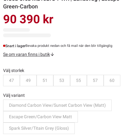
Green-Carbon
90 390 kr
Snart i lager
Bevaka produkt nedan och få mail när den blir tillgänglig
Se om varan finns i butik
Välj storlek
Bevaka
Bevaka
Bevaka
Bevaka
Bevaka
Bevaka
Bevaka
47
49
51
53
55
57
60
Välj variant
Diamond Carbon View/Sunset Carbon View (Matt)
Escape Green/Carbon View Matt
Spark Silver/Titain Grey (Gloss)