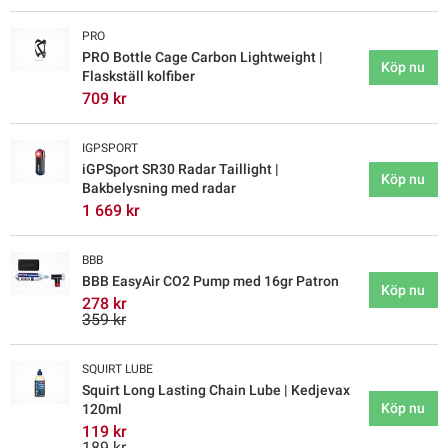
PRO
PRO Bottle Cage Carbon Lightweight |
Köp nu
Flaskställ kolfiber
709 kr
IGPSPORT
iGPSport SR30 Radar Taillight |
Köp nu
Bakbelysning med radar
1 669 kr
BBB
BBB EasyAir CO2 Pump med 16gr Patron
Köp nu
278 kr
359 kr
SQUIRT LUBE
Squirt Long Lasting Chain Lube | Kedjevax
Köp nu
120ml
119 kr
189 kr