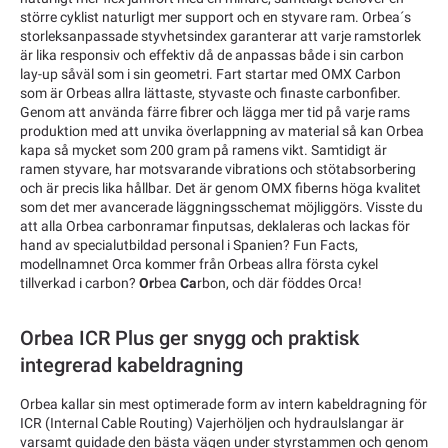
större cyklist naturligt mer support och en styvare ram. Orbea´s
storleksanpassade styvhetsindex garanterar att varje ramstorlek
är lika responsiv och effektiv då de anpassas både i sin carbon
lay-up såväl som i sin geometri. Fart startar med OMX Carbon
som är Orbeas allra lättaste, styvaste och finaste carbonfiber.
Genom att använda färre fibrer och lägga mer tid på varje rams
produktion med att unvika överlappning av material så kan Orbea
kapa så mycket som 200 gram på ramens vikt. Samtidigt är
ramen styvare, har motsvarande vibrations och stötabsorbering
och är precis lika hållbar. Det är genom OMX fiberns höga kvalitet
som det mer avancerade läggningsschemat möjliggörs. Visste du
att alla Orbea carbonramar finputsas, deklaleras och lackas för
hand av specialutbildad personal i Spanien? Fun Facts,
modellnamnet Orca kommer från Orbeas allra första cykel
tillverkad i carbon?
Or
bea
Ca
rbon, och där föddes Orca!
Orbea ICR Plus ger snygg och praktisk
integrerad kabeldragning
Orbea kallar sin mest optimerade form av intern kabeldragning för
ICR (Internal Cable Routing) Vajerhöljen och hydraulslangar är
varsamt guidade den bästa vägen under styrstammen och genom