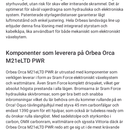
styrhuvudet, utan risk för skav eller irriterande skrammel. Det är
optimerat för såväl vajerdragna som hydrauliska och elektroniska
system. Patenterade styrlagerdistanser garanterar lågt
luftmotstånd och enkel justering. Hela Orbeas landsvägs line up
erbjuder denna fina lösning med integrerad styrstam och
kabelkåpa, lika användbart för både mekaniskt som elektroniskt
växelsytem.
Komponenter som leverera på Orbea Orca
M21eLTD PWR
Orbea Orca M21eLTD PWR är utrustad med komponenter som
verkligen leverar i form av Sram Force elektroniskt växelsystem
och wattmätare. Även Sram Force komplett drivpaket, vilket ger
absolut högsta prestanda i alla lägen. Bromsarna är Sram Force
hydrauliska skivbromsar, som ger bra bett och snabba
inbromsningar vilket du lär behöva om du kommer rullande på en
Orca! Oquo tävlingshjulhjul med styva 45 mm carbonfälgar och
endast 1390 gram för ett hjulpar, som också är tubeless ready om
du önskar rulla slanglöst. Med sadelstolpe och styrkombo i
carbon, OMX carbonram, wattmätare och sjyssta Vittoria däck är
Orbea Orca M21eLTD PWR redo att ge sig ut i de mest krävande