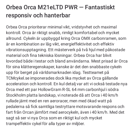
Orbea Orca M21eLTD PWR — Fantastiskt
responsiv och hanterbar
Orbea Orca prioriterar minimal vikt, vridstyvhet och maximal
kontroll. Orca är riktigt snabb, rimligt komfortabel och mycket
allround. Cykeln är uppbyggd kring Orca OMX carbonramen, som
är en kombination av låg vikt, energieffektivitet och effektiv
vibrationsupptagning. Ett mästerverk på två hjul med påkostade
material och fina tekniska lösningar. Orbea Orca har blivit
lovordad både i testar och bland användarna. Mest prisad är Orca
för sina klätteregenskaper, kanske är det den snabbaste cykeln
upp för berget på världsmarknaden idag. Testteamet på
TCMcykel.se imponerades dock lika mycket av Orca gällande
acceleration och kontroll. En kul detalj var att vi också testade nya
Orca med ett par HollowGram R-SL 64 mm carbonhjul i södra
Stockholm platta landskap, vi noterade då att Orca i 40 km/h
rullade jämt med en ren aeroracer, men med ökad watt på
pedalerna så fick samtliga testryttare motsvarande respons och
fart från Orcan jämfört med aerocykeln, även i 40 km/h. Med det
sagt så ser vi nya Orca som en riktigt kul och mycket
trampeffektiv cykel för alla typer av miljöer.