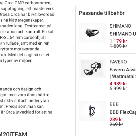
ring Orca OMR carbonramen,
onsupptagning, ett mästerverk
Passande tillbehör
Orbea Orca har blivit lovordad
 sina klätteregenskaper,
SHIMANO
rknaden idag. Testteamet på
eration och kontroll. En kul
SHIMANO Ul
 R-SL 64 mm carbonhjul i
1 179 kr
m/h rullade jämt med en ren
1 699 kr
stryttare motsvarande
/h. Med det sagt så ser vi
a typer av miljöer.
FAVERO
Favero Assi
| Wattmätni
4 989 kr
5 999 kr
estanda och design och
r ögat, men vara ännu bättre
stinktiv stil och under ytan
BBB
pen. Precis som man kan
BBB FlexCage
är Orca utvecklad för att ha
239 kr
269 kr
 M20iTEAM