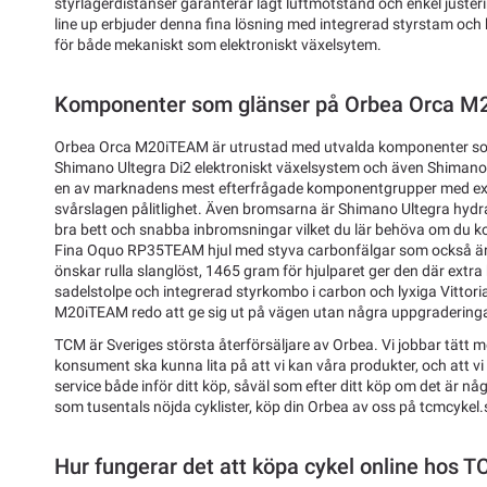
styrlagerdistanser garanterar lågt luftmotstånd och enkel juste
line up erbjuder denna fina lösning med integrerad styrstam och
för både mekaniskt som elektroniskt växelsytem.
Komponenter som glänser på Orbea Orca 
Orbea Orca M20iTEAM är utrustad med utvalda komponenter som
Shimano Ultegra Di2 elektroniskt växelsystem och även Shimano U
en av marknadens mest efterfrågade komponentgrupper med ex
svårslagen pålitlighet. Även bromsarna är Shimano Ultegra hydr
bra bett och snabba inbromsningar vilket du lär behöva om du k
Fina Oquo RP35TEAM hjul med styva carbonfälgar som också är
önskar rulla slanglöst, 1465 gram för hjulparet ger den där extra 
sadelstolpe och integrerad styrkombo i carbon och lyxiga Vittor
M20iTEAM redo att ge sig ut på vägen utan några uppgraderinga
TCM är Sveriges största återförsäljare av Orbea. Vi jobbar tätt 
konsument ska kunna lita på att vi kan våra produkter, och att vi
service både inför ditt köp, såväl som efter ditt köp om det är n
som tusentals nöjda cyklister, köp din Orbea av oss på tcmcykel.
Hur fungerar det att köpa cykel online hos 