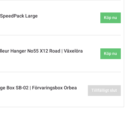
 SpeedPack Large
Köp nu
lleur Hanger No55 X12 Road | Växelöra
Köp nu
ge Box SB-02 | Förvaringsbox Orbea
Tillfälligt slut