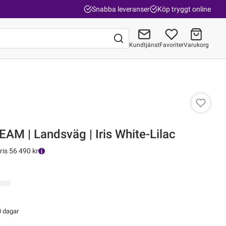
Snabba leveranser
Köp tryggt online
Kundtjänst
Favoriter
Varukorg
Gå till kassan
AM | Landsväg | Iris White-Lilac
ris 56 490 kr
0 dagar