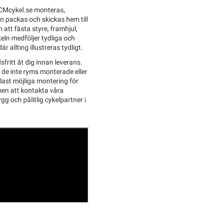
CMcykel.se monteras,
en packas och skickas hem till
att fästa styre, framhjul,
eln medföljer tydliga och
 allting illustreras tydligt.
sfritt åt dig innan leverans.
l de inte ryms monterade eller
last möjliga montering för
men att kontakta våra
g och pålitlig cykelpartner i