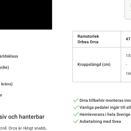
Ramstorlek
47
Orbea Orca
15
ärldsklass
Kroppslängd (cm)
-
ycke)
16
 krävs)
am
Dina tillbehör monteras inn
Vanliga pedaler ingår till al
Hemleverans i hela Sverige
iv och hanterbar
Avbetalning med Svea
oll. Orca är riktigt snabb,