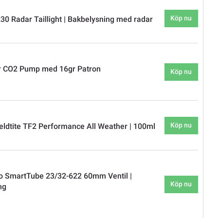
Köp nu
30 Radar Taillight | Bakbelysning med radar
r CO2 Pump med 16gr Patron
Köp nu
Köp nu
eldtite TF2 Performance All Weather | 100ml
ero SmartTube 23/32-622 60mm Ventil |
Köp nu
ng