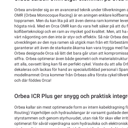
Orbea använder sig av en avancerad teknik under tillverkningen 
OMR (Orbea Monocoque Racing) är en aningen enklare kolfber
toppramen. Men du kan lita på att även denna ram kommer lever
högsta nivå. Med en Orca OMR kan du vara helt säker på att du f
kolfiberteknologi och en ram av mycket god kvalitet. Men, att ha d
värt någonting om den inte är styv och effektiv. Så när Orbea d
utvecklingen av den nya ramen så utgick man från ett förbestä
garanterar att även de starkaste åkarna kan vara trygga med fan
Orbea designade Orca så lätt det bara går utan att kompromiss
siffra. Orbea optimerar även både geometri och materialstruktur 
att alla, oavsett läng kan få en perfekt cykel. Visste du att alla
dekaleras och lackas för hand av specialutbildad personal i Span
modellnamnet Orca kommer från Orbeas allra första cykel tillver
och där föddes Orca!
Orbea ICR Plus ger snygg och praktisk integ
Orbea kallar sin mest optimerade form av intern kabeldragning fö
Routing) Vajerhöljen och hydraulslangar är varsamt guidade de
styrstammen och genom styrhuvudet, utan risk för skav eller irr
optimerat för såväl vajerdragna som hydrauliska och elektronis