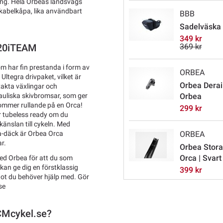
ring. Hela Orbeas landsvägs
 kabelkåpa, lika användbart
BBB
Sadelväska
349 kr
369 kr
M20iTEAM
 har fin prestanda i form av
ORBEA
ltegra drivpaket, vilket är
Orbea Derai
akta växlingar och
auliska skivbromsar, som ger
Orbea
ommer rullande på en Orca!
299 kr
 tubeless ready om du
känslan till cykeln. Med
ia-däck är Orbea Orca
ORBEA
r.
Orbea Stora
Orca | Svart
med Orbea för att du som
 kan ge dig en förstklassig
399 kr
ågot du behöver hjälp med. Gör
se
TCMcykel.se?