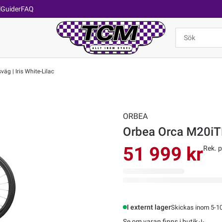
l
Guider
FAQ
g | Iris White-Lilac
ORBEA
Orbea Orca M20iTE
51 999 kr
Rek. p
I externt lager
Skickas inom 5-1
Se om varan finns i butik