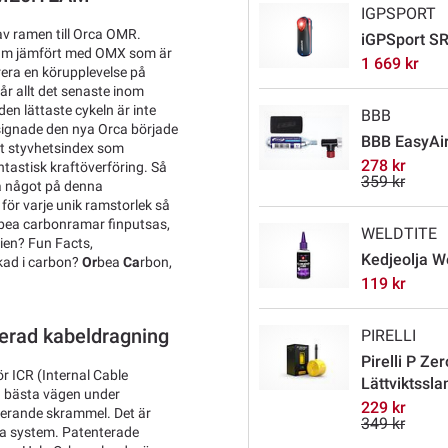
IGPSPORT
av ramen till Orca OMR.
iGPSport SR
ram jämfört med OMX som är
1 669 kr
era en körupplevelse på
år allt det senaste inom
en lättaste cykeln är inte
BBB
esignade den nya Orca började
BBB EasyAi
mt styvhetsindex som
278 kr
tastisk kraftöverföring. Så
359 kr
a något på denna
för varje unik ramstorlek så
 Orbea carbonramar finputsas,
WELDTITE
ien? Fun Facts,
Kedjeolja W
kad i carbon?
Or
bea
Ca
rbon,
119 kr
rerad kabeldragning
PIRELLI
Pirelli P Z
r ICR (Internal Cable
Lättviktssla
n bästa vägen under
229 kr
iterande skrammel. Det är
349 kr
ka system. Patenterade