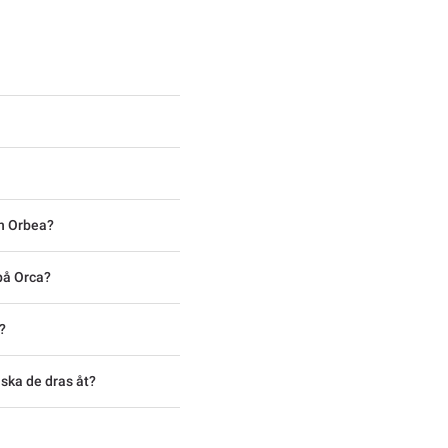
n Orbea?
på Orca?
?
 ska de dras åt?