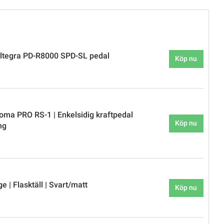
tegra PD-R8000 SPD-SL pedal
Köp nu
oma PRO RS-1 | Enkelsidig kraftpedal
Köp nu
ng
 | Flasktäll | Svart/matt
Köp nu