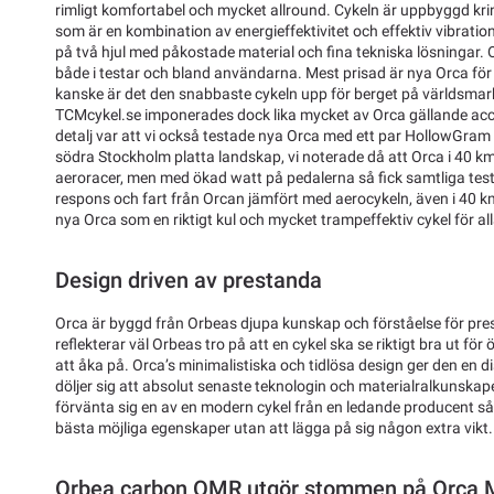
rimligt komfortabel och mycket allround. Cykeln är uppbyggd k
som är en kombination av energieffektivitet och effektiv vibrati
på två hjul med påkostade material och fina tekniska lösningar. 
både i testar och bland användarna. Mest prisad är nya Orca för
kanske är det den snabbaste cykeln upp för berget på världsma
TCMcykel.se imponerades dock lika mycket av Orca gällande accel
detalj var att vi också testade nya Orca med ett par HollowGram
södra Stockholm platta landskap, vi noterade då att Orca i 40 k
aeroracer, men med ökad watt på pedalerna så fick samtliga te
respons och fart från Orcan jämfört med aerocykeln, även i 40 km
nya Orca som en riktigt kul och mycket trampeffektiv cykel för all
Design driven av prestanda
Orca är byggd från Orbeas djupa kunskap och förståelse för pr
reflekterar väl Orbeas tro på att en cykel ska se riktigt bra ut fö
att åka på. Orca’s minimalistiska och tidlösa design ger den en di
döljer sig att absolut senaste teknologin och materialralkunska
förvänta sig en av en modern cykel från en ledande producent så 
bästa möjliga egenskaper utan att lägga på sig någon extra vikt.
Orbea carbon OMR utgör stommen på Orca