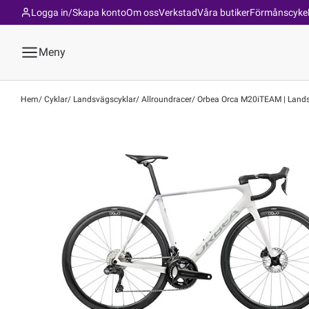
Logga in/Skapa konto
Om oss
Verkstad
Våra butiker
Förmånscyke
Meny
Hem
Cyklar
Landsvägscyklar
Allroundracer
Orbea Orca M20iTEAM | Landsvä