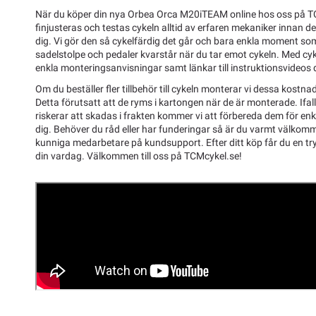
När du köper din nya Orbea Orca M20iTEAM online hos oss på T
finjusteras och testas cykeln alltid av erfaren mekaniker innan d
dig. Vi gör den så cykelfärdig det går och bara enkla moment som 
sadelstolpe och pedaler kvarstår när du tar emot cykeln. Med cyk
enkla monteringsanvisningar samt länkar till instruktionsvideos där
Om du beställer fler tillbehör till cykeln monterar vi dessa kostnad
Detta förutsatt att de ryms i kartongen när de är monterade. Ifal
riskerar att skadas i frakten kommer vi att förbereda dem för enk
dig. Behöver du råd eller har funderingar så är du varmt välkom
kunniga medarbetare på kundsupport. Efter ditt köp får du en tryg
din vardag. Välkommen till oss på TCMcykel.se!