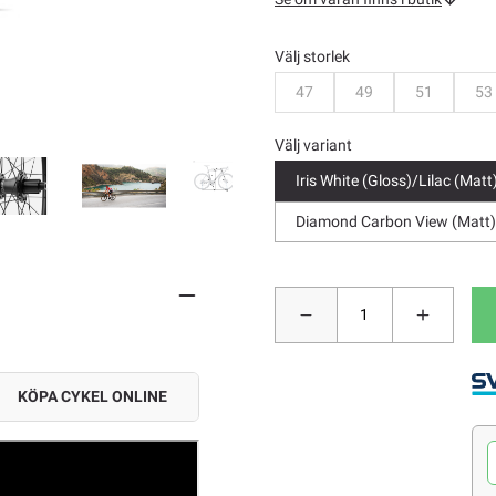
Välj storlek
Bevaka
Bevaka
Bevaka
B
47
49
51
53
Välj variant
Iris White (Gloss)/Lilac (Matt
Diamond Carbon View (Matt)/
KÖPA CYKEL ONLINE