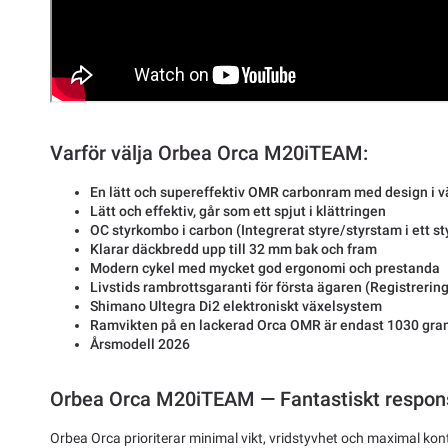
Varför välja Orbea Orca M20iTEAM:
En lätt och supereffektiv OMR carbonram med design i v
Lätt och effektiv, går som ett spjut i klättringen
OC styrkombo i carbon (Integrerat styre/styrstam i ett st
Klarar däckbredd upp till 32 mm bak och fram
Modern cykel med mycket god ergonomi och prestanda
Livstids rambrottsgaranti för första ägaren (Registrering
Shimano Ultegra Di2 elektroniskt växelsystem
Ramvikten på en lackerad Orca OMR är endast 1030 gr
Årsmodell 2026
Orbea Orca M20iTEAM — Fantastiskt respons
Orbea Orca prioriterar minimal vikt, vridstyvhet och maximal kontr