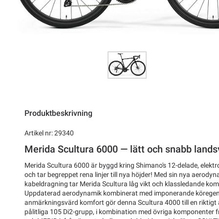
Produktbeskrivning
Artikel nr: 29340
Merida Scultura 6000 — lätt och snabb land
Merida Scultura 6000 är byggd kring Shimano's 12-delade, elekt
och tar begreppet rena linjer till nya höjder! Med sin nya aero
kabeldragning tar Merida Scultura låg vikt och klassledande komfo
Uppdaterad aerodynamik kombinerat med imponerande körege
anmärkningsvärd komfort gör denna Scultura 4000 till en riktigt a
pålitliga 105 Di2-grupp, i kombination med övriga komponenter 