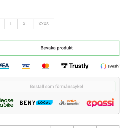
evaka
Bevaka
Bevaka
Bevaka
L
XL
XXXS
Bevaka produkt
Beställ som förmånscykel