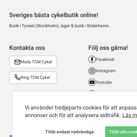
Sveriges bästa cykelbutik online!
Butik i Tyresö (Stockholm), lager & butik i Söderhamn.
Kontakta oss
Följ oss gärna!
Facebook
Maila TCM Cykel
Instagram
Ring TCM Cykel
Youtube
LinkedIn
TikTok
Vi använder tredjeparts-cookies för att anpassa
annonser och för att analysera sidtrafik.
Läs m
Tillåt endast nödvändiga
Tillåt alla coo