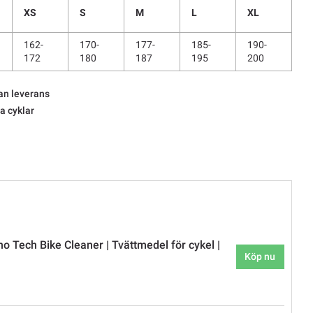
XS
S
M
L
XL
162-
170-
177-
185-
190-
172
180
187
195
200
an leverans
la cyklar
o Tech Bike Cleaner | Tvättmedel för cykel |
Köp nu