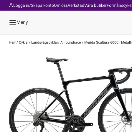
Logga in/Skapa konto
Om oss
Verkstad
Våra butiker
Förmånscyke
Meny
Hem
Cyklar
Landsvägscyklar
Allroundracer
Merida Scultura 6000 | Metall