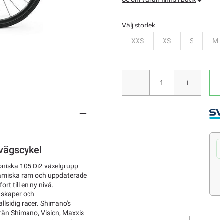
Välj storlek
Bevaka
Bevaka
Bevaka
B
XXS
XS
S
M
svägscykel
roniska 105 Di2 växelgrupp
dynamiska ram och uppdaterade
rt till en ny nivå.
nskaper och
llsidig racer. Shimano's
från Shimano, Vision, Maxxis