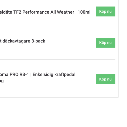
Köp nu
eldtite TF2 Performance All Weather | 100ml
t däckavtagare 3-pack
Köp nu
oma PRO RS-1 | Enkelsidig kraftpedal
Köp nu
ng