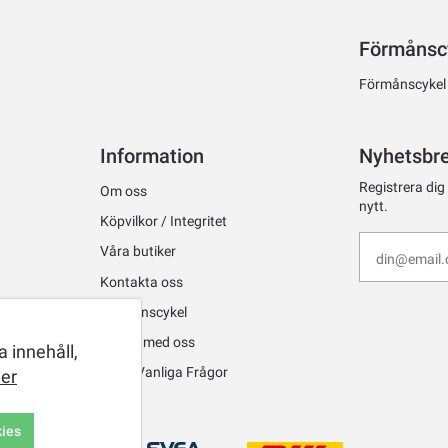
Förmånsc
Förmånscykel ti
Information
Nyhetsbr
Registrera dig
Om oss
nytt.
Köpvilkor / Integritet
Våra butiker
Kontakta oss
Förmånscykel
Jobba med oss
 innehåll,
FAQ - Vanliga Frågor
er
kies