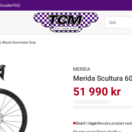
l
Guider
FAQ
ic Black/Gunmetal Grey
MERIDA
51 990 kr
Snart i lager
Bevaka produkt nedan
Se om varan finns i butik