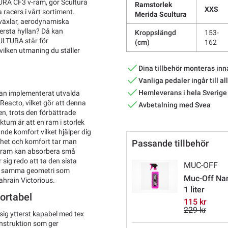
URA CF3 v-ram, gör Scultura
Ramstorlek
XXS
racers i vårt sortiment.
Merida Scultura
a växlar, aerodynamiska
ersta hyllan? Då kan
Kroppslängd
153-
ULTURA står för
(cm)
162
 vilken utmaning du ställer
Dina tillbehör monteras inn
Vanliga pedaler ingår till al
Hemleverans i hela Sverige
man implementerat utvalda
Reacto, vilket gör att denna
Avbetalning med Svea
, trots den förbättrade
ktum är att en ram i storlek
nde komfort vilket hjälper dig
ighet och komfort tar man
Passande tillbehör
bb ram kan absorbera små
 sig redo att ta den sista
MUC-OFF
akt samma geometri som
Muc-Off Nan
ahrain Victorious.
1 liter
ortabel
115 kr
229 kr
ig ytterst kapabel med tex
nstruktion som ger