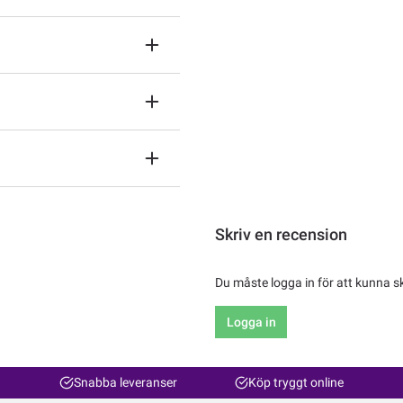
Skriv en recension
Du måste logga in för att kunna s
Logga in
Snabba leveranser
Köp tryggt online