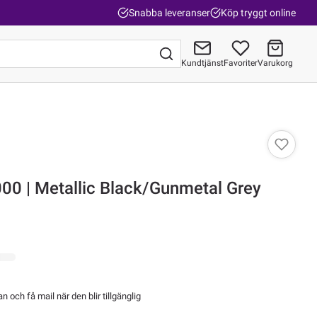
Snabba leveranser
Köp tryggt online
Kundtjänst
Favoriter
Varukorg
Gå till kassan
Merida Scultura 6000 | Metallic Black/Gunmetal Grey
 och få mail när den blir tillgänglig