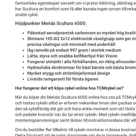
fantastiska egenskaper oavsett om vi pratar klättring, slätdrag 
har Scultura en komfort som få eller kanske ingen annan tillver
snabb cykel.
Höjdpunkter Merida Scultura 6000:
Påkostad aerodynamisk carbonram av mycket hög kvalit
Shimano 105 di2 2x12 elektronisk växelgrupp som ger my
precisa växlingar och minimalt med underhåll
låg ramvikt på endast 997 gram i storlek medium
Lätta, styva och snabba kolfiberhjul från Vision
Fungerar utmärkt i alla förhållanden, en riktig allrounder
Hydrauliska skivbromsar för bäst känsla och bästa brom
Mycket snygg och strömlinjeformad design
Livstids ramgaranti för första ägaren
Hur fungerar det att köpa cykel online hos TCMcykel.se?
När du köper din Merida Scultura 6000 online hos oss på TCMcyk
och testas cykeln alltid av erfaren mekaniker innan den packas och
den så cykelfärdig det går och bara enkla moment som att fästa s
och pedaler kvarstår när du tar emot cykeln. Med cykeln medfölje
monteringsanvisningar samt länkar till instruktionsvideos där allti
Om du beställer fler tillbehör till cykeln monterar vi dessa kostnad
Detta förutsatt att de ryms i kartongen när de är monterade. Ifal