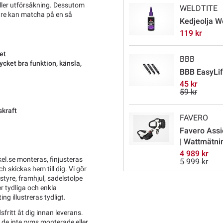
eller utförsåkning. Dessutom
WELDTITE
kare kan matcha på en så
Kedjeolja W
119 kr
et
BBB
cket bra funktion, känsla,
BBB EasyLif
45 kr
59 kr
skraft
FAVERO
Favero Assi
| Wattmätni
4 989 kr
el.se monteras, finjusteras
5 999 kr
 skickas hem till dig. Vi gör
tyre, framhjul, sadelstolpe
r tydliga och enkla
ng illustreras tydligt.
sfritt åt dig innan leverans.
l de inte ryms monterade eller