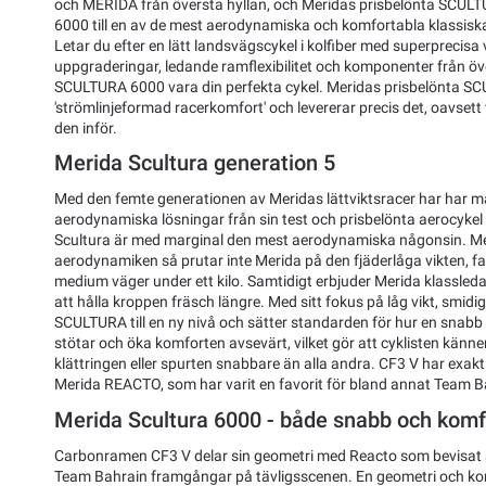
och MERIDA från översta hyllan, och Meridas prisbelönta SCULT
6000 till en av de mest aerodynamiska och komfortabla klassiska 
Letar du efter en lätt landsvägscykel i kolfiber med superprecis
uppgraderingar, ledande ramflexibilitet och komponenter från öv
SCULTURA 6000 vara din perfekta cykel. Meridas prisbelönta SC
'strömlinjeformad racerkomfort' och levererar precis det, oavsett
den inför.
Merida Scultura generation 5
Med den femte generationen av Meridas lättviktsracer har har 
aerodynamiska lösningar från sin test och prisbelönta aerocykel 
Scultura är med marginal den mest aerodynamiska någonsin. Men
aerodynamiken så prutar inte Merida på den fjäderlåga vikten, fa
medium väger under ett kilo. Samtidigt erbjuder Merida klassleda
att hålla kroppen fräsch längre. Med sitt fokus på låg vikt, smid
SCULTURA till en ny nivå och sätter standarden för hur en sna
stötar och öka komforten avsevärt, vilket gör att cyklisten känner
klättringen eller spurten snabbare än alla andra. CF3 V har ex
Merida REACTO, som har varit en favorit för bland annat Team B
Merida Scultura 6000 - både snabb och komf
Carbonramen CF3 V delar sin geometri med Reacto som bevisat s
Team Bahrain framgångar på tävligsscenen. En geometri och ko