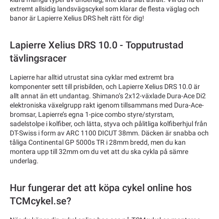
extremt allsidig landsvägscykel som klarar de flesta väglag och
banor är Lapierre Xelius DRS helt rätt för dig!
Lapierre Xelius DRS 10.0 - Topputrustad
tävlingsracer
Lapierre har alltid utrustat sina cyklar med extremt bra
komponenter sett till prisbilden, och Lapierre Xelius DRS 10.0 är
allt annat än ett undantag. Shimano’s 2x12-växlade Dura-Ace Di2
elektroniska växelgrupp rakt igenom tillsammans med Dura-Ace-
bromsar, Lapierre’s egna 1-pice combo styre/styrstam,
sadelstolpe i kolfiber, och lätta, styva och pålitliga kolfiberhjul från
DT-Swiss i form av ARC 1100 DICUT 38mm. Däcken är snabba och
tåliga Continental GP 5000s TR i 28mm bredd, men du kan
montera upp till 32mm om du vet att du ska cykla på sämre
underlag.
Hur fungerar det att köpa cykel online hos
TCMcykel.se?