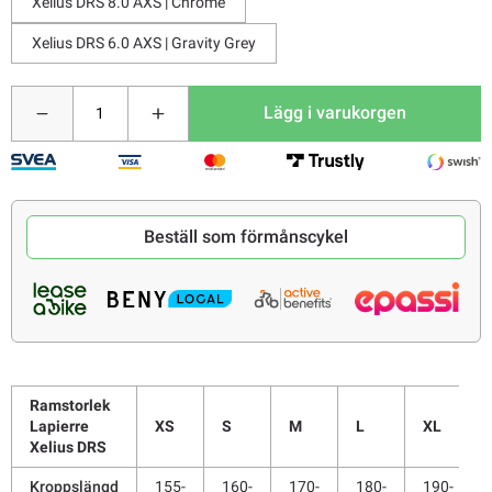
Xelius DRS 8.0 AXS | Chrome
Xelius DRS 6.0 AXS | Gravity Grey
Lägg i varukorgen
Beställ som förmånscykel
Ramstorlek
Lapierre
XS
S
M
L
XL
Xelius DRS
Kroppslängd
155-
160-
170-
180-
190-