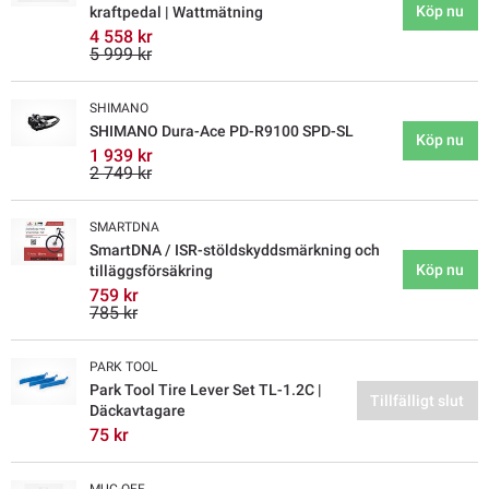
Köp nu
kraftpedal | Wattmätning
4 558 kr
5 999 kr
SHIMANO
SHIMANO Dura-Ace PD-R9100 SPD-SL
Köp nu
1 939 kr
2 749 kr
SMARTDNA
SmartDNA / ISR-stöldskyddsmärkning och
Köp nu
tilläggsförsäkring
759 kr
785 kr
PARK TOOL
Park Tool Tire Lever Set TL-1.2C |
Tillfälligt slut
Däckavtagare
75 kr
MUC-OFF