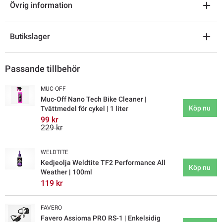
Övrig information
Butikslager
Passande tillbehör
MUC-OFF
Muc-Off Nano Tech Bike Cleaner |
Köp nu
Tvättmedel för cykel | 1 liter
99 kr
229 kr
WELDTITE
Kedjeolja Weldtite TF2 Performance All
Köp nu
Weather | 100ml
119 kr
FAVERO
Favero Assioma PRO RS-1 | Enkelsidig