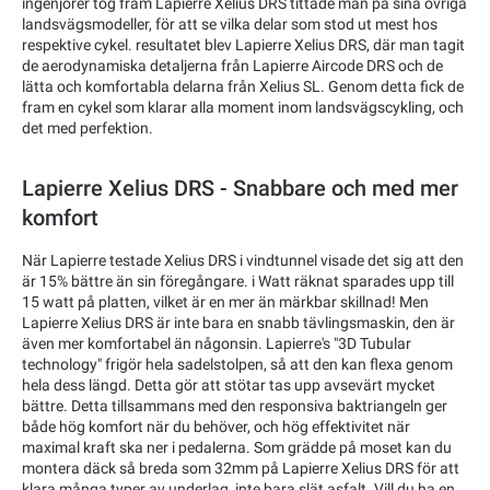
ingenjörer tog fram Lapierre Xelius DRS tittade man på sina övriga
landsvägsmodeller, för att se vilka delar som stod ut mest hos
respektive cykel. resultatet blev Lapierre Xelius DRS, där man tagit
de aerodynamiska detaljerna från Lapierre Aircode DRS och de
lätta och komfortabla delarna från Xelius SL. Genom detta fick de
fram en cykel som klarar alla moment inom landsvägscykling, och
det med perfektion.
Lapierre Xelius DRS - Snabbare och med mer
komfort
När Lapierre testade Xelius DRS i vindtunnel visade det sig att den
är 15% bättre än sin föregångare. i Watt räknat sparades upp till
15 watt på platten, vilket är en mer än märkbar skillnad! Men
Lapierre Xelius DRS är inte bara en snabb tävlingsmaskin, den är
även mer komfortabel än någonsin. Lapierre's "3D Tubular
technology" frigör hela sadelstolpen, så att den kan flexa genom
hela dess längd. Detta gör att stötar tas upp avsevärt mycket
bättre. Detta tillsammans med den responsiva baktriangeln ger
både hög komfort när du behöver, och hög effektivitet när
maximal kraft ska ner i pedalerna. Som grädde på moset kan du
montera däck så breda som 32mm på Lapierre Xelius DRS för att
klara många typer av underlag, inte bara slät asfalt. Vill du ha en