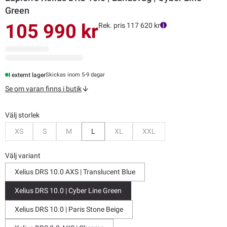
Green
105 990 kr
Rek. pris 117 620 kr
I externt lager
Skickas inom 5-9 dagar
Se om varan finns i butik
Välj storlek
Bevaka
Bevaka
Bevaka
Bevaka
Bevaka
XS
S
M
L
XL
XXL
Välj variant
Xelius DRS 10.0 AXS | Translucent Blue
Xelius DRS 10.0 | Cyber Line Green
Xelius DRS 10.0 | Paris Stone Beige