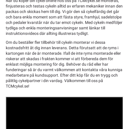
När du köper din cykel online hos oss på TCMcykel.se monteras,
finjusteras och testas cykeln alltid av erfaren mekaniker innan den
packas och skickas hem till dig. Vi gör den så cykelfärdig det går
och bara enkla moment som att fästa styre, framhjul, sadelstolpe
och pedaler kvarstår när du tar emot cykeln. Med cykeln medföljer
tydliga och enkla monteringsanvisningar samt länkar till
instruktionsvideos där allting illustreras tydligt.
Om du beställer fler tillbehör till cykeln monterar vi dessa
kostnadsfritt åt dig innan leverans. Detta förutsatt att de ryms i
kartongen när de är monterade. Ifall de inte ryms monterade eller
riskerar att skadas i frakten kommer vi att förbereda dem för
enklast möjliga montering för dig. Behöver du råd eller har
funderingar så är du varmt välkommen att kontakta våra kunniga
medarbetare på kundsupport. Efter ditt köp får du en trygg och
pålitlig cykelpartner i din vardag. Välkommen till oss på
TCMcykel.se!