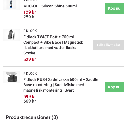
MUC-OFF Silicon Shine 500ml
Köp nu
129 kr
259 kr
FIDLOCK
Fidlock TWIST Bottle 750 ml
Compact + Bike Base | Magnetisk
Tillfälligt slut
flaskhållare med vattenflaska |
Smoke
529 kr
FIDLOCK
Fidlock PUSH Sadelväska 600 ml + Saddle
Base montering | Sadelväska med
Köp nu
magnetisk montering | Svart
599 kr
669 kr
Produktrecensioner (0)