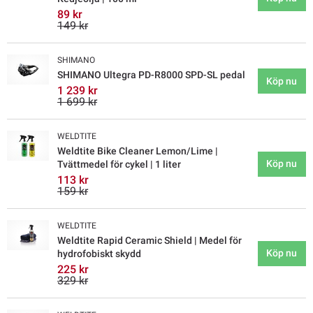
89 kr
149 kr
SHIMANO
SHIMANO Ultegra PD-R8000 SPD-SL pedal
Köp nu
1 239 kr
1 699 kr
WELDTITE
Weldtite Bike Cleaner Lemon/Lime |
Köp nu
Tvättmedel för cykel | 1 liter
113 kr
159 kr
WELDTITE
Weldtite Rapid Ceramic Shield | Medel för
Köp nu
hydrofobiskt skydd
225 kr
329 kr