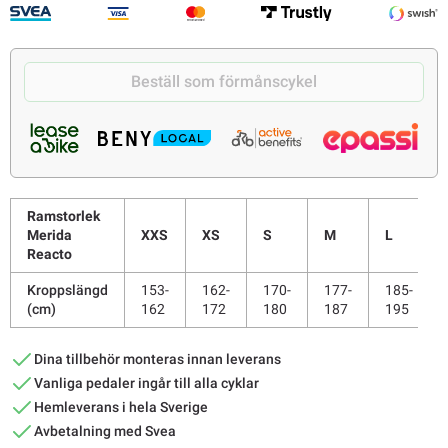
Beställ som förmånscykel
Ramstorlek
Merida
XXS
XS
S
M
L
Reacto
Kroppslängd
153-
162-
170-
177-
185-
(cm)
162
172
180
187
195
Dina tillbehör monteras innan leverans
Vanliga pedaler ingår till alla cyklar
Hemleverans i hela Sverige
Avbetalning med Svea