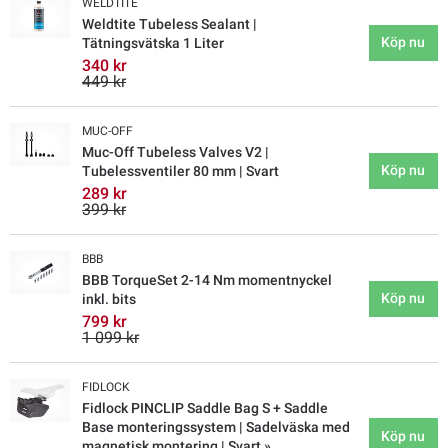
WELDTITE
Weldtite Tubeless Sealant |
Köp nu
Tätningsvätska 1 Liter
340 kr
449 kr
MUC-OFF
Muc-Off Tubeless Valves V2 |
Köp nu
Tubelessventiler 80 mm | Svart
289 kr
399 kr
BBB
BBB TorqueSet 2-14 Nm momentnyckel
Köp nu
inkl. bits
799 kr
1 099 kr
FIDLOCK
Fidlock PINCLIP Saddle Bag S + Saddle
Base monteringssystem | Sadelväska med
Köp nu
magnetisk montering | Svart »