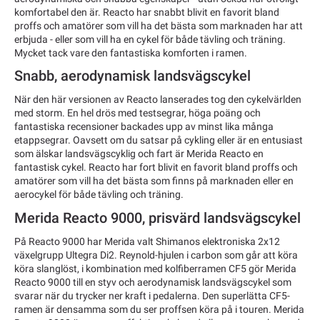
komfortabel den är. Reacto har snabbt blivit en favorit bland
proffs och amatörer som vill ha det bästa som marknaden har att
erbjuda - eller som vill ha en cykel för både tävling och träning.
Mycket tack vare den fantastiska komforten i ramen.
Snabb, aerodynamisk landsvägscykel
När den här versionen av Reacto lanserades tog den cykelvärlden
med storm. En hel drös med testsegrar, höga poäng och
fantastiska recensioner backades upp av minst lika många
etappsegrar. Oavsett om du satsar på cykling eller är en entusiast
som älskar landsvägscyklig och fart är Merida Reacto en
fantastisk cykel. Reacto har fort blivit en favorit bland proffs och
amatörer som vill ha det bästa som finns på marknaden eller en
aerocykel för både tävling och träning.
Merida Reacto 9000, prisvärd landsvägscykel
På Reacto 9000 har Merida valt Shimanos elektroniska 2x12
växelgrupp Ultegra Di2. Reynold-hjulen i carbon som går att köra
köra slanglöst, i kombination med kolfiberramen CF5 gör Merida
Reacto 9000 till en styv och aerodynamisk landsvägscykel som
svarar när du trycker ner kraft i pedalerna. Den superlätta CF5-
ramen är densamma som du ser proffsen köra på i touren. Merida