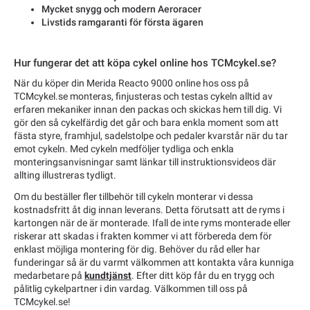
Mycket snygg och modern Aeroracer
Livstids ramgaranti för första ägaren
Hur fungerar det att köpa cykel online hos TCMcykel.se?
När du köper din Merida Reacto 9000 online hos oss på
TCMcykel.se monteras, finjusteras och testas cykeln alltid av
erfaren mekaniker innan den packas och skickas hem till dig. Vi
gör den så cykelfärdig det går och bara enkla moment som att
fästa styre, framhjul, sadelstolpe och pedaler kvarstår när du tar
emot cykeln. Med cykeln medföljer tydliga och enkla
monteringsanvisningar samt länkar till instruktionsvideos där
allting illustreras tydligt.
Om du beställer fler tillbehör till cykeln monterar vi dessa
kostnadsfritt åt dig innan leverans. Detta förutsatt att de ryms i
kartongen när de är monterade. Ifall de inte ryms monterade eller
riskerar att skadas i frakten kommer vi att förbereda dem för
enklast möjliga montering för dig. Behöver du råd eller har
funderingar så är du varmt välkommen att kontakta våra kunniga
medarbetare på
kundtjänst
. Efter ditt köp får du en trygg och
pålitlig cykelpartner i din vardag. Välkommen till oss på
TCMcykel.se!