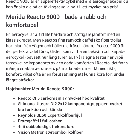
Reacto 9000 är en supereffektiv cykel med alla aeroegenskaper du
kan önska dig på en tävlingsduglig hoj till ett mycket bra pris!
Merida Reacto 9000 - både snabb och
komfortabel
En aerocykel är alltid lite hårdare och stötigare jämfört med en
klassisk racer. Men Reacto's fina ram och gaffel i kolfiber trollar
bort slag från vägen och håller dig fräsch längre. Reacto 9000 är
det perfekta valet för cyklisten som vill ha en bekväm och kapabel
aerocykel - oavsett hur lång turen är. I våra egna tester har vi på
tcmcykel.se imponerats av den goda komforten i Reacto, det finns
många snabba aeroracers på marknaden, men få med riktig
komfort, vilket ofta är en förutsättning att kunna köra fort under
längre sträckor.
Höjdpunkter Merida Reacto 9000:
Reacto CF5 carbonram av mycket hög kvalitet
Shimano Ultegra Di2 2x12 komponentgrupp ger mycket
bra funktion och känsla
Reynolds BL60 Expert kolfiberhjul
Framgaffel i full carbon
4iiii dubbelsidig effektmätare
Vision Metron styrcombo i kolfiber