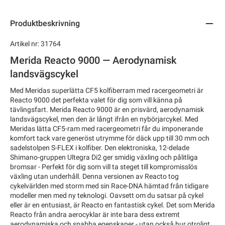
Produktbeskrivning
Artikel nr: 31764
Merida Reacto 9000 — Aerodynamisk
landsvägscykel
Med Meridas superlätta CF5 kolfiberram med racergeometri är
Reacto 9000 det perfekta valet för dig som vill känna på
tävlingsfart. Merida Reacto 9000 är en prisvärd, aerodynamisk
landsvägscykel, men den är långt ifrån en nybörjarcykel. Med
Meridas lätta CF5-ram med racergeometri får du imponerande
komfort tack vare generöst utrymme för däck upp till 30 mm och
sadelstolpen S-FLEX i kolfiber. Den elektroniska, 12-delade
Shimano-gruppen Ultegra Di2 ger smidig växling och pålitliga
bromsar - Perfekt för dig som vill ta steget till kompromisslös
växling utan underhåll. Denna versionen av Reacto tog
cykelvärlden med storm med sin Race-DNA hämtad från tidigare
modeller men med ny teknologi. Oavsett om du satsar på cykel
eller är en entusiast, är Reacto en fantastisk cykel. Det som Merida
Reacto från andra aerocyklar är inte bara dess extremt
aerodynamiska och snabba egenskaper - utan också hur otroligt