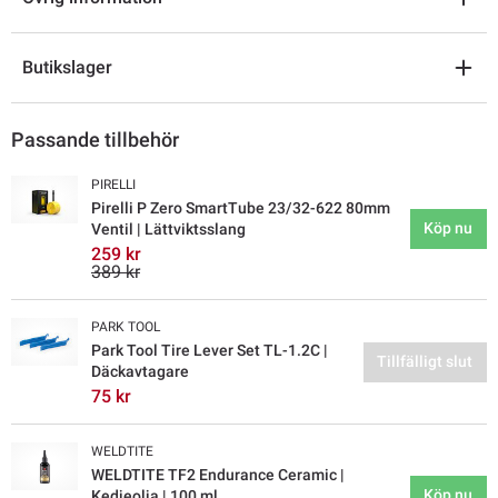
Butikslager
Passande tillbehör
PIRELLI
Pirelli P Zero SmartTube 23/32-622 80mm
Köp nu
Ventil | Lättviktsslang
259 kr
389 kr
PARK TOOL
Park Tool Tire Lever Set TL-1.2C |
Tillfälligt slut
Däckavtagare
75 kr
WELDTITE
WELDTITE TF2 Endurance Ceramic |
Köp nu
Kedjeolja | 100 ml