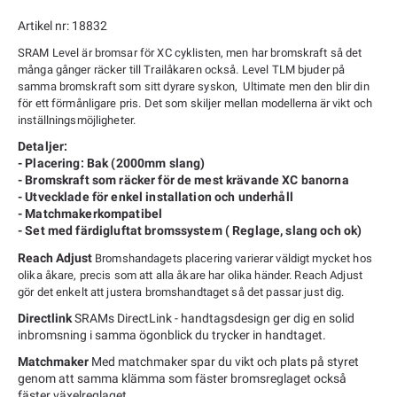
Artikel nr: 18832
SRAM Level är bromsar för XC cyklisten, men har bromskraft så det
många gånger räcker till Trailåkaren också. Level TLM bjuder på
samma bromskraft som sitt dyrare syskon, Ultimate men den blir din
för ett förmånligare pris. Det som skiljer mellan
modellerna
är vikt och
inställningsmöjligheter.
Detaljer:
- Placering: Bak (2000mm slang)
- Bromskraft som räcker för de mest krävande XC banorna
- Utvecklade för enkel installation och underhåll
- Matchmakerkompatibel
- Set med färdigluftat bromssystem ( Reglage, slang och ok)
Reach Adjust
Bromshandagets placering varierar väldigt mycket hos
olika åkare, precis som att alla åkare har olika händer. Reach Adjust
gör det enkelt att justera bromshandtaget så det passar just dig.
Directlink
SRAMs DirectLink - handtagsdesign ger dig en solid
inbromsning i samma ögonblick du trycker in handtaget.
Matchmaker
Med matchmaker spar du vikt och plats på styret
genom att samma klämma som fäster bromsreglaget också
fäster växelreglaget.