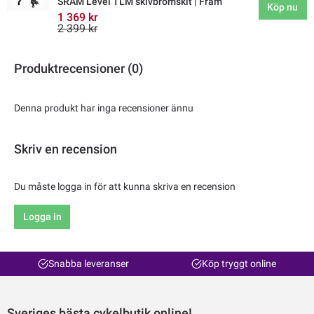
SRAM Level TLM skivbromskit | Fram
Köp nu
1 369 kr
2 399 kr
Produktrecensioner (0)
Denna produkt har inga recensioner ännu
Skriv en recension
Du måste logga in för att kunna skriva en recension
Logga in
Snabba leveranser
Köp tryggt online
Sveriges bästa cykelbutik online!