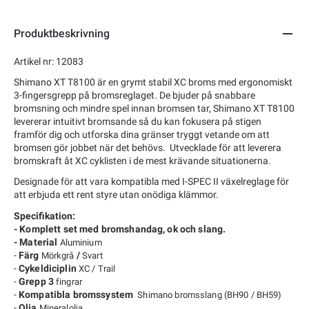
Produktbeskrivning
Artikel nr: 12083
Shimano XT T8100 är en grymt stabil XC broms med ergonomiskt
3-fingersgrepp på bromsreglaget. De bjuder på snabbare
bromsning och mindre spel innan bromsen tar, Shimano XT T8100
levererar intuitivt bromsande så du kan fokusera på stigen
framför dig och utforska dina gränser tryggt vetande om att
bromsen gör jobbet när det behövs. Utvecklade för att leverera
bromskraft åt XC cyklisten i de mest krävande situationerna.
Designade för att vara kompatibla med I-SPEC II växelreglage för
att erbjuda ett rent styre utan onödiga klämmor.
Specifikation:
- Komplett set med bromshandag, ok och slang.
- Material
Aluminium
-
Färg
/
Mörkgrå
Svart
-
Cykeldiciplin
XC / Trail
-
Grepp 3
fingrar
-
Kompatibla bromssystem
Shimano bromsslang (BH90 / BH59)
-
Olja
Mineralolja