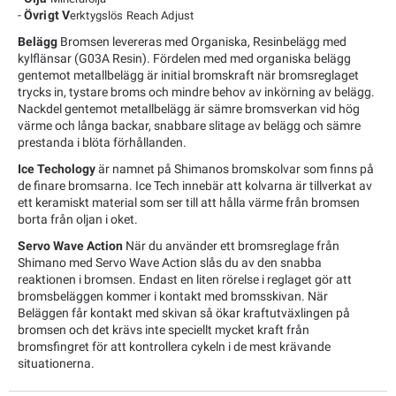
-
Övrigt V
erktygslös Reach Adjust
Belägg
Bromsen levereras med Organiska, Resinbelägg med
kylflänsar (G03A Resin). Fördelen med med organiska belägg
gentemot metallbelägg är initial bromskraft när bromsreglaget
trycks in, tystare broms och mindre behov av inkörning av belägg.
Nackdel gentemot metallbelägg är sämre bromsverkan vid hög
värme och långa backar, snabbare slitage av belägg och sämre
prestanda i blöta förhållanden.
Ice Techology
är namnet på Shimanos bromskolvar som finns på
de finare bromsarna. Ice Tech innebär att kolvarna är tillverkat av
ett keramiskt material som ser till att hålla värme från bromsen
borta från oljan i oket.
Servo Wave Action
När du använder ett bromsreglage från
Shimano med Servo Wave Action slås du av den snabba
reaktionen i bromsen. Endast en liten rörelse i reglaget gör att
bromsbeläggen kommer i kontakt med bromsskivan. När
Beläggen får kontakt med skivan så ökar kraftutväxlingen på
bromsen och det krävs inte speciellt mycket kraft från
bromsfingret för att kontrollera cykeln i de mest krävande
situationerna.