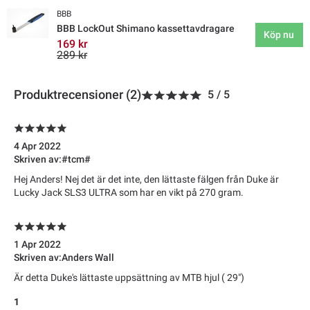
BBB
BBB LockOut Shimano kassettavdragare
Köp nu
169 kr
289 kr
Produktrecensioner (2)
5
/
5
4 Apr 2022
Skriven av:
#tcm#
Hej Anders! Nej det är det inte, den lättaste fälgen från Duke är
Lucky Jack SLS3 ULTRA som har en vikt på 270 gram.
1 Apr 2022
Skriven av:
Anders Wall
Är detta Duke's lättaste uppsättning av MTB hjul ( 29")
1