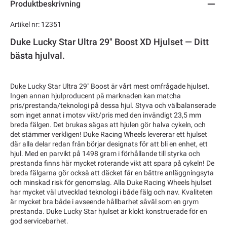
Produktbeskrivning
Artikel nr: 12351
Duke Lucky Star Ultra 29" Boost XD Hjulset — Ditt
bästa hjulval.
Duke Lucky Star Ultra 29" Boost är vårt mest omfrågade hjulset.
Ingen annan hjulproducent på marknaden kan matcha
pris/prestanda/teknologi på dessa hjul. Styva och välbalanserade
som inget annat i motsv vikt/pris med den invändigt 23,5 mm
breda fälgen. Det brukas sägas att hjulen gör halva cykeln, och
det stämmer verkligen! Duke Racing Wheels levererar ett hjulset
där alla delar redan från börjar designats för att bli en enhet, ett
hjul. Med en parvikt på 1498 gram i förhållande till styrka och
prestanda finns här mycket roterande vikt att spara på cykeln! De
breda fälgarna gör också att däcket får en bättre anläggningsyta
och minskad risk för genomslag. Alla Duke Racing Wheels hjulset
har mycket väl utvecklad teknologi i både fälg och nav. Kvaliteten
är mycket bra både i avseende hållbarhet såväl som en grym
prestanda. Duke Lucky Star hjulset är klokt konstruerade för en
god servicebarhet.