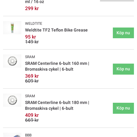
ml / 16 oz
299 kr
WELDTITE
Weldtite TF2 Teflon Bike Grease
Köp nu
95 kr
149 kr
SRAM
SRAM Centerline 6-bult 160 mm |
Köp nu
Bromsskiva cykel | 6-bult
369 kr
609 kr
SRAM
SRAM Centerline 6-bult 180 mm |
Köp nu
Bromsskiva cykel | 6-bult
409 kr
669 kr
BBB