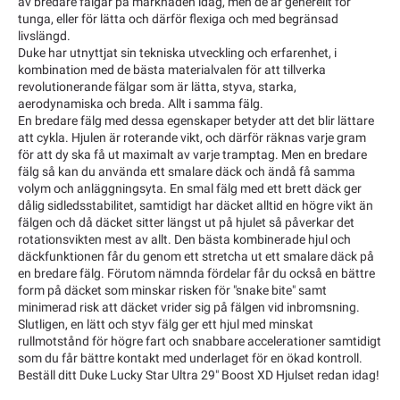
av bredare fälgar på marknaden idag, men de är generellt för
tunga, eller för lätta och därför flexiga och med begränsad
livslängd.
Duke har utnyttjat sin tekniska utveckling och erfarenhet, i
kombination med de bästa materialvalen för att tillverka
revolutionerande fälgar som är lätta, styva, starka,
aerodynamiska och breda. Allt i samma fälg.
En bredare fälg med dessa egenskaper betyder att det blir lättare
att cykla. Hjulen är roterande vikt, och därför räknas varje gram
för att dy ska få ut maximalt av varje tramptag. Men en bredare
fälg så kan du använda ett smalare däck och ändå få samma
volym och anläggningsyta. En smal fälg med ett brett däck ger
dålig sidledsstabilitet, samtidigt har däcket alltid en högre vikt än
fälgen och då däcket sitter längst ut på hjulet så påverkar det
rotationsvikten mest av allt. Den bästa kombinerade hjul och
däckfunktionen får du genom ett stretcha ut ett smalare däck på
en bredare fälg. Förutom nämnda fördelar får du också en bättre
form på däcket som minskar risken för "snake bite" samt
minimerad risk att däcket vrider sig på fälgen vid inbromsning.
Slutligen, en lätt och styv fälg ger ett hjul med minskat
rullmotstånd för högre fart och snabbare accelerationer samtidigt
som du får bättre kontakt med underlaget för en ökad kontroll.
Beställ ditt Duke Lucky Star Ultra 29" Boost XD Hjulset redan idag!