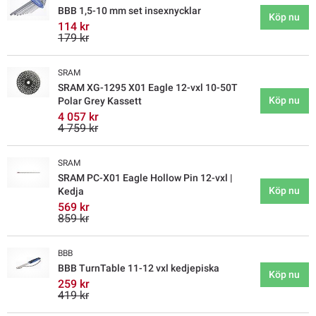
BBB 1,5-10 mm set insexnycklar
Köp nu
114 kr
179 kr
SRAM
SRAM XG-1295 X01 Eagle 12-vxl 10-50T
Köp nu
Polar Grey Kassett
4 057 kr
4 759 kr
SRAM
SRAM PC-X01 Eagle Hollow Pin 12-vxl |
Köp nu
Kedja
569 kr
859 kr
BBB
BBB TurnTable 11-12 vxl kedjepiska
Köp nu
259 kr
419 kr