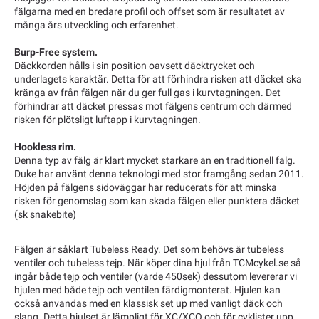
fälgarna med en bredare profil och offset som är resultatet av
många års utveckling och erfarenhet.
Burp-Free system.
Däckkorden hålls i sin position oavsett däcktrycket och
underlagets karaktär. Detta för att förhindra risken att däcket ska
kränga av från fälgen när du ger full gas i kurvtagningen. Det
förhindrar att däcket pressas mot fälgens centrum och därmed
risken för plötsligt luftapp i kurvtagningen.
Hookless rim.
Denna typ av fälg är klart mycket starkare än en traditionell fälg.
Duke har använt denna teknologi med stor framgång sedan 2011.
Höjden på fälgens sidoväggar har reducerats för att minska
risken för genomslag som kan skada fälgen eller punktera däcket
(sk snakebite)
Fälgen är såklart Tubeless Ready. Det som behövs är tubeless
ventiler och tubeless tejp. När köper dina hjul från TCMcykel.se så
ingår både tejp och ventiler (värde 450sek) dessutom levererar vi
hjulen med både tejp och ventilen färdigmonterat. Hjulen kan
också användas med en klassisk set up med vanligt däck och
slang. Detta hjulset är lämpligt för XC/XCO och för cyklister upp