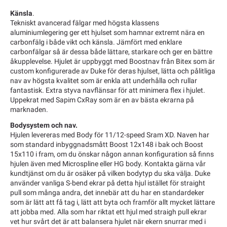
Känsla
.
Tekniskt avancerad fälgar med högsta klassens
aluminiumlegering ger ett hjulset som hamnar extremt nära en
carbonfälg i både vikt och känsla. Jämfört med enklare
carbonfälgar så är dessa både lättare, starkare och ger en bättre
åkupplevelse. Hjulet är uppbyggt med Boostnav från Bitex som är
custom konfigurerade av Duke för deras hjulset, lätta och pålitliga
nav av högsta kvalitet som är enkla att underhålla och rullar
fantastisk. Extra styva navflänsar för att minimera flex i hjulet.
Uppekrat med Sapim CxRay som är en av bästa ekrarna på
marknaden.
Bodysystem och nav.
Hjulen levereras med Body för 11/12-speed Sram XD. Naven har
som standard inbyggnadsmått Boost 12x148 i bak och Boost
15x110 i fram, om du önskar någon annan konfiguration så finns
hjulen även med Microspline eller HG body. Kontakta gärna vår
kundtjänst om du är osäker på vilken bodytyp du ska välja. Duke
använder vanliga S-bend ekrar på detta hjul istället för straight
pull som många andra, det innebär att du har en standardeker
som är lätt att få tag i, lätt att byta och framför allt mycket lättare
att jobba med. Alla som har riktat ett hjul med straigh pull ekrar
vet hur svårt det är att balansera hjulet när ekern snurrar med i