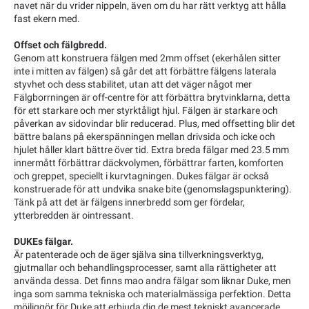
navet när du vrider nippeln, även om du har rätt verktyg att hålla
fast ekern med.
Offset och fälgbredd.
Genom att konstruera fälgen med 2mm offset (ekerhålen sitter
inte i mitten av fälgen) så går det att förbättre fälgens laterala
styvhet och dess stabilitet, utan att det väger något mer
Fälgborrningen är off-centre för att förbättra brytvinklarna, detta
för ett starkare och mer styrktåligt hjul. Fälgen är starkare och
påverkan av sidovindar blir reducerad. Plus, med offsetting blir det
bättre balans på ekerspänningen mellan drivsida och icke och
hjulet håller klart bättre över tid. Extra breda fälgar med 23.5 mm
innermått förbättrar däckvolymen, förbättrar farten, komforten
och greppet, speciellt i kurvtagningen. Dukes fälgar är också
konstruerade för att undvika snake bite (genomslagspunktering).
Tänk på att det är fälgens innerbredd som ger fördelar,
ytterbredden är ointressant.
DUKEs fälgar.
Är patenterade och de äger själva sina tillverkningsverktyg,
gjutmallar och behandlingsprocesser, samt alla rättigheter att
använda dessa. Det finns mao andra fälgar som liknar Duke, men
inga som samma tekniska och materialmässiga perfektion. Detta
möjliggör för Duke att erbjuda dig de mest tekniskt avancerade