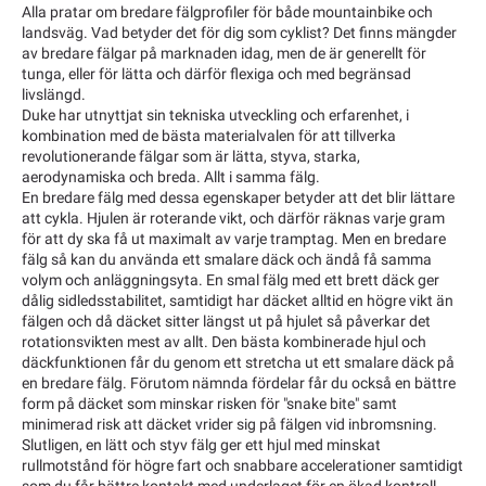
Alla pratar om bredare fälgprofiler för både mountainbike och
landsväg. Vad betyder det för dig som cyklist? Det finns mängder
av bredare fälgar på marknaden idag, men de är generellt för
tunga, eller för lätta och därför flexiga och med begränsad
livslängd.
Duke har utnyttjat sin tekniska utveckling och erfarenhet, i
kombination med de bästa materialvalen för att tillverka
revolutionerande fälgar som är lätta, styva, starka,
aerodynamiska och breda. Allt i samma fälg.
En bredare fälg med dessa egenskaper betyder att det blir lättare
att cykla. Hjulen är roterande vikt, och därför räknas varje gram
för att dy ska få ut maximalt av varje tramptag. Men en bredare
fälg så kan du använda ett smalare däck och ändå få samma
volym och anläggningsyta. En smal fälg med ett brett däck ger
dålig sidledsstabilitet, samtidigt har däcket alltid en högre vikt än
fälgen och då däcket sitter längst ut på hjulet så påverkar det
rotationsvikten mest av allt. Den bästa kombinerade hjul och
däckfunktionen får du genom ett stretcha ut ett smalare däck på
en bredare fälg. Förutom nämnda fördelar får du också en bättre
form på däcket som minskar risken för "snake bite" samt
minimerad risk att däcket vrider sig på fälgen vid inbromsning.
Slutligen, en lätt och styv fälg ger ett hjul med minskat
rullmotstånd för högre fart och snabbare accelerationer samtidigt