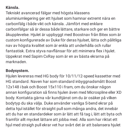
Känsla.
Tekniskt avancerad fälgar med högsta klassens
aluminiumlegering ger ett hjulset som hamnar extremt nära en
carbonfälg i både vikt och känsla. Jämfört med enklare
carbonfälgar så är dessa både lättare, starkare och ger en bättre
åkupplevelse. Hjulet är uppbyggt med Boostnav från Bitex som är
custom konfigurerade av Duke för deras hjulset, lätta och pålitliga
nav av högsta kvalitet som är enkla att underhålla och rullar
fantastisk. Extra styva navflänsar för att minimera flex i hjulet.
Uppekrat med Sapim CxRay som är en av bästa ekrarna på
marknaden.
Bodysystem.
Hjulen levereras med HG body för 10/11/12-speed kassetter med
HG standard. Naven har som standard inbyggnadsmått Boost
12x148 i bak och Boost 15x110 i fram, om du önskar någon
annan konfiguration så finns hjulen även med Microspline eller XD
body. Kontakta gärna vår kundtjänst om du är osäker på vilken
bodytyp du ska välja. Duke använder vanliga S-bend ekrar på
detta hjul istället för straight pull som många andra, det innebär
att du har en standardeker som är lätt att få tag i, lätt att byta och
framför allt mycket lättare att jobba med. Alla som har riktat ett
hjul med straigh pull ekrar vet hur svårt det är att balansera hjulet