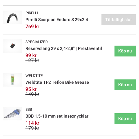
PIRELLI
Pirelli Scorpion Enduro S 29x2.4
Tillfälligt slut
769 kr
SPECIALIZED
Reservslang 29 x 2,4-2,8" | Prestaventil
Köp nu
99 kr
127 kr
WELDTITE
Weldtite TF2 Teflon Bike Grease
Köp nu
95 kr
149 kr
BBB
BBB 1,5-10 mm set insexnycklar
Köp nu
114 kr
179 kr