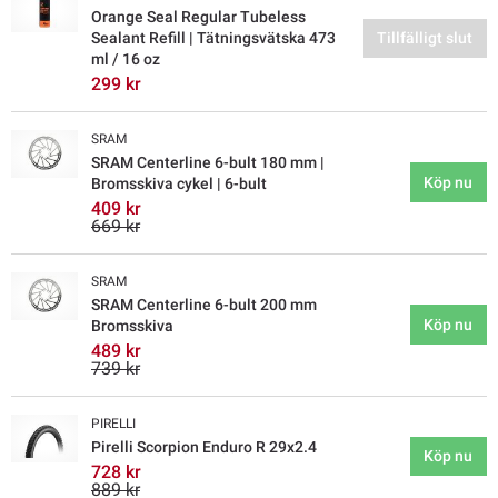
Orange Seal Regular Tubeless
Sealant Refill | Tätningsvätska 473
Tillfälligt slut
ml / 16 oz
299 kr
SRAM
SRAM Centerline 6-bult 180 mm |
Köp nu
Bromsskiva cykel | 6-bult
409 kr
669 kr
SRAM
SRAM Centerline 6-bult 200 mm
Köp nu
Bromsskiva
489 kr
739 kr
PIRELLI
Pirelli Scorpion Enduro R 29x2.4
Köp nu
728 kr
889 kr