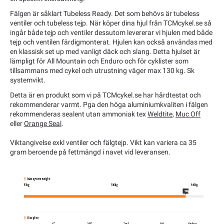
Fälgen är såklart Tubeless Ready. Det som behövs är tubeless
ventiler och tubeless tejp. När köper dina hjul från TCMcykel.se så
ingår både tejp och ventiler dessutom levererar vi hjulen med både
tejp och ventilen färdigmonterat. Hjulen kan också användas med
en klassisk set up med vanligt däck och slang. Detta hjulset är
lämpligt för All Mountain och Enduro och för cyklister som
tillsammans med cykel och utrustning väger max 130 kg. Sk
systemvikt.
Detta är en produkt som vi på TCMcykel.se har hårdtestat och
rekommenderar varmt. Pga den höga aluminiumkvaliten i fälgen
rekommenderas sealent utan ammoniak tex
Weldtite
,
Muc Off
eller
Orange Seal
.
Viktangivelse exkl ventiler och fälgtejp. Vikt kan variera ca 35
gram beroende på fettmängd i navet vid leveransen.