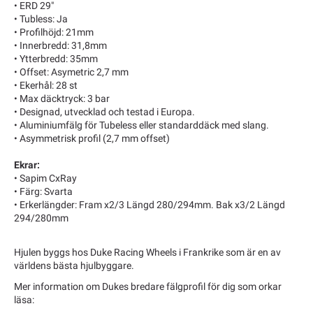
• ERD 29"
• Tubless: Ja
• Profilhöjd: 21mm
• Innerbredd: 31,8mm
• Ytterbredd: 35mm
• Offset: Asymetric 2,7 mm
• Ekerhål: 28 st
• Max däcktryck: 3 bar
• Designad, utvecklad och testad i Europa.
• Aluminiumfälg för Tubeless eller standarddäck med slang.
• Asymmetrisk profil (2,7 mm offset)
Ekrar:
• Sapim CxRay
• Färg: Svarta
• Erkerlängder: Fram x2/3 Längd 280/294mm. Bak x3/2 Längd
294/280mm
Hjulen byggs hos Duke Racing Wheels i Frankrike som är en av
världens bästa hjulbyggare.
Mer information om Dukes bredare fälgprofil för dig som orkar
läsa: