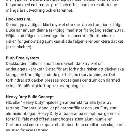
fälgarna med en bredare profil och offset som är resultatet av
många års utveckling och erfarenhet.
Hookless rim.
Denna typ av fälg är klart mycket starkare än en traditionell fälg.
Duke har använt denna teknologi med stor framgång sedan 2011.
Höjden på fälgens sidoväggar har reducerats för att minska
risken för genomslag som kan skada fälgen eller punktera däcket
(sk snakebite)
Burp-Free system.
Däckkorden hålls i sin position oavsett däcktrycket och
underlagets karaktär. Detta för att förhindra risken att däcket ska
kränga av från fälgen när du ger full gas i kurvtagningen. Det
förhindrar att däcket pressas mot fälgens centrum och därmed
risken för plötsligt lufttapp i kurvtagningen.
Heavy Duty Build Concept.
HD, eller “Heavy Duty” hjuldesign är perfekt för alla typer av
terräng. Endast tillgängligt på carbonfälgar och just Fury star
aluminiumfälgar. Heavy Duty är baserat på en optimal geometri
för MTB, fälg med offset samt högresistent aluminium eller
Carbon med enorm kapacitet att absorbera smällar och slag samt
en specifik ekersättning.