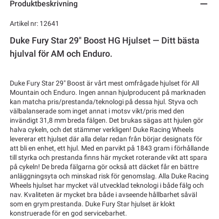
Produktbeskrivning
Artikel nr: 12641
Duke Fury Star 29" Boost HG Hjulset — Ditt bästa
hjulval för AM och Enduro.
Duke Fury Star 29" Boost är vårt mest omfrågade hjulset för All
Mountain och Enduro. Ingen annan hjulproducent på marknaden
kan matcha pris/prestanda/teknologi på dessa hjul. Styva och
välbalanserade som inget annat i motsv vikt/pris med den
invändigt 31,8 mm breda fälgen. Det brukas sägas att hjulen gör
halva cykeln, och det stämmer verkligen! Duke Racing Wheels
levererar ett hjulset där alla delar redan från börjar designats för
att bli en enhet, ett hjul. Med en parvikt på 1843 gram i förhållande
till styrka och prestanda finns här mycket roterande vikt att spara
på cykeln! De breda fälgarna gör också att däcket får en bättre
anläggningsyta och minskad risk för genomslag. Alla Duke Racing
Wheels hjulset har mycket väl utvecklad teknologi i både fälg och
nav. Kvaliteten är mycket bra både i avseende hållbarhet såväl
som en grym prestanda. Duke Fury Star hjulset är klokt
konstruerade för en god servicebarhet.