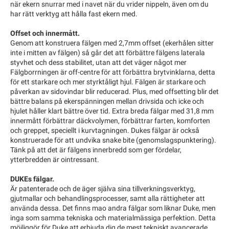
när ekern snurrar med i navet när du vrider nippeln, även om du
har rätt verktyg att hålla fast ekern med.
Offset och innermått.
Genom att konstruera fälgen med 2,7mm offset (ekerhålen sitter
inte i mitten av fälgen) så går det att förbättre fälgens laterala
styvhet och dess stabilitet, utan att det väger något mer
Fälgborrningen är off-centre för att förbättra brytvinklarna, detta
för ett starkare och mer styrktåligt hjul. Fälgen är starkare och
påverkan av sidovindar blir reducerad. Plus, med offsetting blir det
bättre balans på ekerspänningen mellan drivsida och icke och
hjulet håller klart bättre över tid. Extra breda fälgar med 31,8 mm
innermått förbättrar däckvolymen, förbättrar farten, komforten
och greppet, speciellt i kurvtagningen. Dukes fälgar är också
konstruerade för att undvika snake bite (genomslagspunktering).
Tänk på att det är fälgens innerbredd som ger fördelar,
ytterbredden är ointressant.
DUKEs fälgar.
Är patenterade och de äger själva sina tillverkningsverktyg,
gjutmallar och behandlingsprocesser, samt alla rättigheter att
använda dessa. Det finns mao andra fälgar som liknar Duke, men
inga som samma tekniska och materialmässiga perfektion. Detta
möjliggör för Duke att erbjuda dig de mest tekniskt avancerade