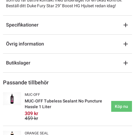
som du får bättre kontakt med underlaget för en ökad kontroll.
Beställ ditt Duke Fury Star 29" Boost HG Hjulset redan idag!
Specifikationer
Övrig information
Butikslager
Passande tillbehör
MUC-OFF
MUC-OFF Tubeless Sealant No Puncture
Köp nu
Hassle 1 Liter
309 kr
459 kr
ORANGE SEAL