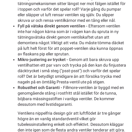
tätningsmekanismen sitter längst ner mot fälgen istället för
i toppen och varför det spelar roll? Varje gång du pumpar
eller släpper ut luft rensar ventilen sig själv. Du slipper
skruva ur och rensa ventilkärnor med en tång eller nål.
Fyll på vätska direkt genom ventilen -
Eftersom ventilen
inte har någon kärna som är i vägen kan du spruta in ny
tätningsvätska direkt genom ventilskaftet utan att
demontera något.Viktigt att veta: Du måste tömma däcket
på luft helt först för att poppet-ventilen ska kunna öppnas
av flaskans pip eller sprutan.
Mikro-justering av trycket -
Genom att bara skruva upp
ventilhatten ett par varv och trycka på den kan du finjustera
däcktrycket i små steg ("psst-psst") och varför det spelar
roll? Det är betydligt smidigare än att försöka trycka med
nageln på en ömtålig Presta-ventil ute på stigen.
Robusthet och Garanti -
Fillmore-ventilen är byggd med en
genomgående stång i rostfritt stål istället för de tunna,
böjbara mässingsstiften i vanliga ventiler. De kommer
dessutom med livstidsgaranti.
Ventilens nippelfria design gör att luftflödet är tre gånger
högre än en vanlig standardventil vilket gör
tubelessinstallering enkelt och effektivt. Dessutom kläggar
den inte igen som de flesta andra ventiler tenderar att göra.