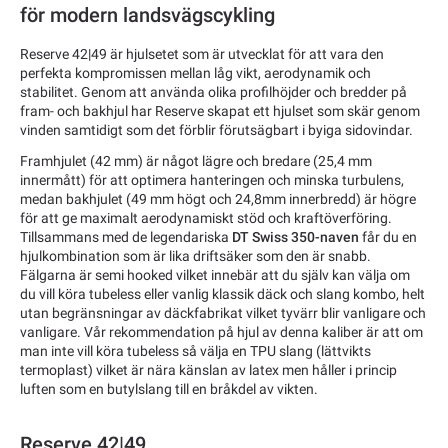
för modern landsvägscykling
Reserve 42|49 är hjulsetet som är utvecklat för att vara den
perfekta kompromissen mellan låg vikt, aerodynamik och
stabilitet. Genom att använda olika profilhöjder och bredder på
fram- och bakhjul har Reserve skapat ett hjulset som skär genom
vinden samtidigt som det förblir förutsägbart i byiga sidovindar.
Framhjulet (42 mm) är något lägre och bredare (25,4 mm
innermått) för att optimera hanteringen och minska turbulens,
medan bakhjulet (49 mm högt och 24,8mm innerbredd) är högre
för att ge maximalt aerodynamiskt stöd och kraftöverföring.
Tillsammans med de legendariska
DT Swiss 350-naven
får du en
hjulkombination som är lika driftsäker som den är snabb.
Fälgarna är semi hooked vilket innebär att du själv kan välja om
du vill köra tubeless eller vanlig klassik däck och slang kombo, helt
utan begränsningar av däckfabrikat vilket tyvärr blir vanligare och
vanligare. Vår rekommendation på hjul av denna kaliber är att om
man inte vill köra tubeless så välja en TPU slang (lättvikts
termoplast) vilket är nära känslan av latex men håller i princip
luften som en butylslang till en bråkdel av vikten.
Reserve 42|49