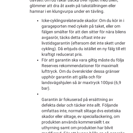
oavsett om du råkar backa över hjulet med bilen,
glömmer att dra åt axeln på takställningen eller
hamnar i en klungvurpa under en tävling.
Icke-cyklingsrelaterade skador: Om du kör in i
garageporten med cykeln på taket, eller om
fälgen smälter för att den sitter för nära bilens
avgasrör, täcks detta oftast inte av
livstidsgarantin (eftersom det inte skett under
cykling). Då erbjuds du istället en ny fälg till ett
kraftigt reducerat pris.
För att garantin ska vara giltig måste du följa
Reserves rekommendationer för maximalt
lufttryck. Om du överskrider dessa gränser
upphör garantin att gälla och för
landsvägshjulen så är maxtryck 100psi (6,9
bar).
Garantin är fokuserad på ersättning av
defekta delar och täcker inte allt. Följande
omfattas inte, normalt slitage dvs estetiska
skador eller slitage, ev speciallackering, om
produkten används kommersiellt t.ex
uthyrning samt om produkten har blivit