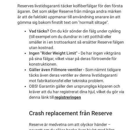
Reserves livstidsgaranti täcker kolfiberfälgar för den första
ägaren. Det som skiljer Reserve från många andra märken
är att de faktiskt uppmanar till användning snarare än att
gömma sig bakom finstilt text om "normalt slitage".
Vad täcks?
Om du kör sönder din fälg under cykling
(till exempel om du dundrar in i ett potthål eller
smäller in i en trottoarkant så ersätter Reserve fälgen
utan kostnad.
Ingen "Rider Weight Limit" -
De har ingen viktgräns
på sina fälgar, vilket visar på deras förtroende för
konstruktionen.
Gäller även Fillmore-ventiler -
Som nämnt tidigare
täcks även deras ventiler av denna livstidsgaranti
mot fabrikationsfel eller tekniska problem.
OBS! Garantin gäller den ursprungliga köparen och
kräver att du har registrerat dina hjul, vilket du gör via
denna länk till
registreringen
Crash replacement från Reserve
Reserve är medvetna om att olyckor händer –