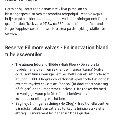
Detta är hjulsetet för dig som inte vill välja mellan en
klättringsspecialist och ett renodlat tempohjul. Reserve 42|49
briljerar på snabba solopass, intensiva klubbträningar och långa
gran fondos. Tack vare DT Swiss 350-naven får du en "set-and-
forget"-upplevelse där du kan fokusera på din cykling istället för
service.
Reserve Fillmore valves - En innovation bland
tubelessventiler
Tre gånger högre luftflöde (High Flow) -
Den största
fördelen är att ventilen saknar den trånga "kärna" (valve
core) som finns i vanliga ventiler. Detta ger ett luftflöde som
är upp till 300 % högre och varför det spelar roll? Det gör det
extremt mycket enklare att "poppa" (få däcket att sätta sig
på fälgen) när du monterar tubeless. Ofta räcker det med
en vanlig golvpump istället för att behöva använda en
kompressor eller tryckbehållare.
Säg hejdå till igensättning (No Clog) -
Traditionella ventiler
blir nästan alltid igensatta av torkad tätningsvätska efter
ett tag. Fillmore-ventilen har en unik design där