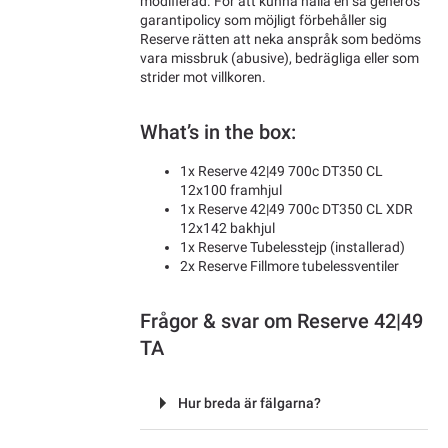
modifierad. För att kunna hålla en så generös
garantipolicy som möjligt förbehåller sig
Reserve rätten att neka anspråk som bedöms
vara missbruk (abusive), bedrägliga eller som
strider mot villkoren.
What’s in the box:
1x Reserve 42|49 700c DT350 CL
12x100 framhjul
1x Reserve 42|49 700c DT350 CL XDR
12x142 bakhjul
1x Reserve Tubelesstejp (installerad)
2x Reserve Fillmore tubelessventiler
Frågor & svar om Reserve 42|49
TA
Hur breda är fälgarna?