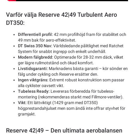
Varför välja Reserve 42|49 Turbulent Aero
DT350:
Differentiell profil:
42 mm profilhöjd fram för stabilitet och
49 mm bak för aero-effektivitet.
DT Swiss 350 Nav:
Världsledande pålitlighet med Ratchet
System för snabbt ingrepp och enkelt underhåll.
Modern fälgbredd:
Optimerade för 28-32 mm däck, vilket
ger lägre rullmotstånd och ökad komfort.
Livstidsgaranti:
Marknadens bästa garanti – kör sönder en
fälg under cykling och Reserve ersätter den.
Ingen viktgräns:
Extremt robust konstruktion som passar
alla cyklister oavsett vikt.
Tubeless Ready:
Levereras förberedda för tubeless-
montering (rekommenderas starkt med Fillmore-ventiler).
Vikt:
Ett lättviktigt (1429 gram med DT350)
högprestandahjulset men som ändå inte offrar styvhet för
gramjakt.
Reserve 42|49 – Den ultimata aerobalansen