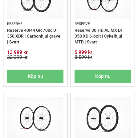
RESERVE
RESERVE
Reserve 40|44 GR 700c DT
Reserve 30|HD AL MX DT
350 XDR | Carbonhjul gravel
350 XD 6-bolt | Cykelhjul
| Svart
MTB | Svart
13 999 kr
5 999 kr
22 399 kr
8 599 kr
Köp nu
Köp nu