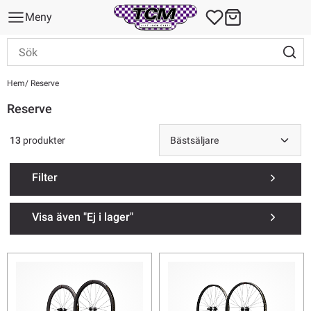
Meny
Hem
Reserve
Reserve
13
produkter
Filter
Visa även "Ej i lager"