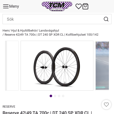
Meny
Hem
Hjul & Hjultillbehör
Landsvägshjul
Reserve 42|49 TA 700c | DT 240 SP XDR CL | Kolfiberhjulset 100/142
RESERVE
Reserve 42|49 TA 700c | DT 240 SP XDR CL |