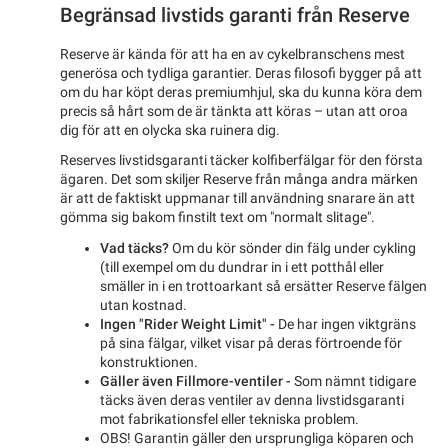
Begränsad livstids garanti från Reserve
Reserve är kända för att ha en av cykelbranschens mest
generösa och tydliga garantier. Deras filosofi bygger på att
om du har köpt deras premiumhjul, ska du kunna köra dem
precis så hårt som de är tänkta att köras – utan att oroa
dig för att en olycka ska ruinera dig.
Reserves livstidsgaranti täcker kolfiberfälgar för den första
ägaren. Det som skiljer Reserve från många andra märken
är att de faktiskt uppmanar till användning snarare än att
gömma sig bakom finstilt text om "normalt slitage".
Vad täcks?
Om du kör sönder din fälg under cykling
(till exempel om du dundrar in i ett potthål eller
smäller in i en trottoarkant så ersätter Reserve fälgen
utan kostnad.
Ingen "Rider Weight Limit" -
De har ingen viktgräns
på sina fälgar, vilket visar på deras förtroende för
konstruktionen.
Gäller även Fillmore-ventiler -
Som nämnt tidigare
täcks även deras ventiler av denna livstidsgaranti
mot fabrikationsfel eller tekniska problem.
OBS! Garantin gäller den ursprungliga köparen och