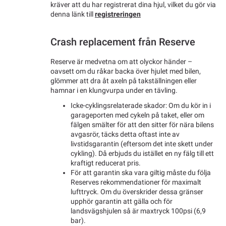
kräver att du har registrerat dina hjul, vilket du gör via
denna länk till
registreringen
Crash replacement från Reserve
Reserve är medvetna om att olyckor händer –
oavsett om du råkar backa över hjulet med bilen,
glömmer att dra åt axeln på takställningen eller
hamnar i en klungvurpa under en tävling.
Icke-cyklingsrelaterade skador: Om du kör in i
garageporten med cykeln på taket, eller om
fälgen smälter för att den sitter för nära bilens
avgasrör, täcks detta oftast inte av
livstidsgarantin (eftersom det inte skett under
cykling). Då erbjuds du istället en ny fälg till ett
kraftigt reducerat pris.
För att garantin ska vara giltig måste du följa
Reserves rekommendationer för maximalt
lufttryck. Om du överskrider dessa gränser
upphör garantin att gälla och för
landsvägshjulen så är maxtryck 100psi (6,9
bar).