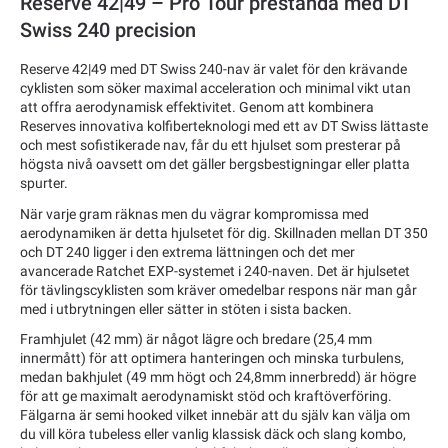
Reserve 42|49 – Pro Tour prestanda med DT
Swiss 240 precision
Reserve 42|49 med DT Swiss 240-nav är valet för den krävande
cyklisten som söker maximal acceleration och minimal vikt utan
att offra aerodynamisk effektivitet. Genom att kombinera
Reserves innovativa kolfiberteknologi med ett av DT Swiss lättaste
och mest sofistikerade nav, får du ett hjulset som presterar på
högsta nivå oavsett om det gäller bergsbestigningar eller platta
spurter.
När varje gram räknas men du vägrar kompromissa med
aerodynamiken är detta hjulsetet för dig. Skillnaden mellan DT 350
och DT 240 ligger i den extrema lättningen och det mer
avancerade Ratchet EXP-systemet i 240-naven. Det är hjulsetet
för tävlingscyklisten som kräver omedelbar respons när man går
med i utbrytningen eller sätter in stöten i sista backen.
Framhjulet (42 mm) är något lägre och bredare (25,4 mm
innermått) för att optimera hanteringen och minska turbulens,
medan bakhjulet (49 mm högt och 24,8mm innerbredd) är högre
för att ge maximalt aerodynamiskt stöd och kraftöverföring.
Fälgarna är semi hooked vilket innebär att du själv kan välja om
du vill köra tubeless eller vanlig klassisk däck och slang kombo,