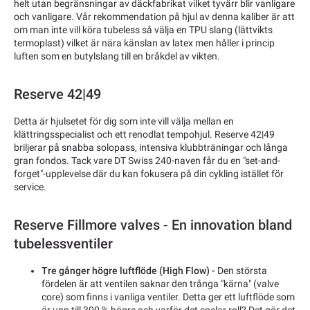
helt utan begränsningar av däckfabrikat vilket tyvärr blir vanligare
och vanligare. Vår rekommendation på hjul av denna kaliber är att
om man inte vill köra tubeless så välja en TPU slang (lättvikts
termoplast) vilket är nära känslan av latex men håller i princip
luften som en butylslang till en bråkdel av vikten.
Reserve 42|49
Detta är hjulsetet för dig som inte vill välja mellan en
klättringsspecialist och ett renodlat tempohjul. Reserve 42|49
briljerar på snabba solopass, intensiva klubbträningar och långa
gran fondos. Tack vare DT Swiss 240-naven får du en "set-and-
forget"-upplevelse där du kan fokusera på din cykling istället för
service.
Reserve Fillmore valves - En innovation bland
tubelessventiler
Tre gånger högre luftflöde (High Flow) -
Den största
fördelen är att ventilen saknar den trånga "kärna" (valve
core) som finns i vanliga ventiler. Detta ger ett luftflöde som
är upp till 300 % högre och varför det spelar roll? Det gör det