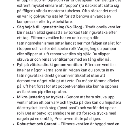
extremt mycket enklare att "poppa" (få däcket att sätta sig
på fälgen) när du monterar tubeless. Ofta räcker det med
en vanlig golvpump istället för att behöva använda en
kompressor eller tryckbehållare.
Säg hejdå till igensättning (No Clog) -
Traditionella ventiler
blir nästan alltid igensatta av torkad tätningsvätska efter
ett tag. Fillmore-ventilen har en unik design där
tätningsmekanismen sitter längst ner mot fälgen istället för
i toppen och varför det spelar roll? Varje gång du pumpar
eller släpper ut luft rensar ventilen sig själv. Du slipper
skruva ur och rensa ventilkärnor med en tång eller nål.
Fyll på vätska direkt genom ventilen -
Eftersom ventilen
inte har någon kärna som är i vägen kan du spruta in ny
tätningsvätska direkt genom ventilskaftet utan att
demontera något.Viktigt att veta: Du måste tömma däcket
på luft helt först för att poppet-ventilen ska kunna öppnas
av flaskans pip eller sprutan.
Mikro-justering av trycket -
Genom att bara skruva upp
ventilhatten ett par varv och trycka på den kan du finjustera
däcktrycket i små steg ("psst-psst") och varför det spelar
roll? Det är betydligt smidigare än att försöka trycka med
nageln på en ömtålig Presta-ventil ute på stigen.
Robusthet och Garanti -
Fillmore-ventilen är byggd med en