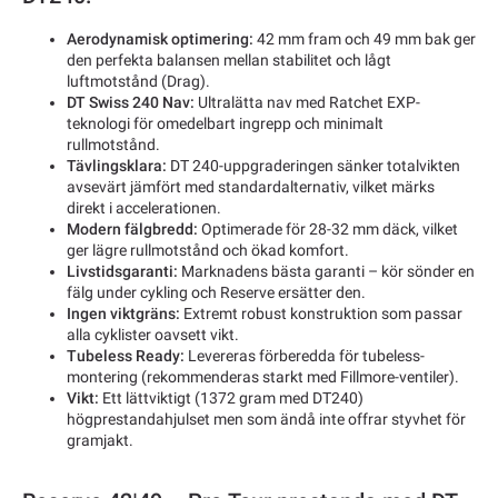
Aerodynamisk optimering:
42 mm fram och 49 mm bak ger
den perfekta balansen mellan stabilitet och lågt
luftmotstånd (Drag).
DT Swiss 240 Nav:
Ultralätta nav med Ratchet EXP-
teknologi för omedelbart ingrepp och minimalt
rullmotstånd.
Tävlingsklara:
DT 240-uppgraderingen sänker totalvikten
avsevärt jämfört med standardalternativ, vilket märks
direkt i accelerationen.
Modern fälgbredd:
Optimerade för 28-32 mm däck, vilket
ger lägre rullmotstånd och ökad komfort.
Livstidsgaranti:
Marknadens bästa garanti – kör sönder en
fälg under cykling och Reserve ersätter den.
Ingen viktgräns:
Extremt robust konstruktion som passar
alla cyklister oavsett vikt.
Tubeless Ready:
Levereras förberedda för tubeless-
montering (rekommenderas starkt med Fillmore-ventiler).
Vikt:
Ett lättviktigt (1372 gram med DT240)
högprestandahjulset men som ändå inte offrar styvhet för
gramjakt.