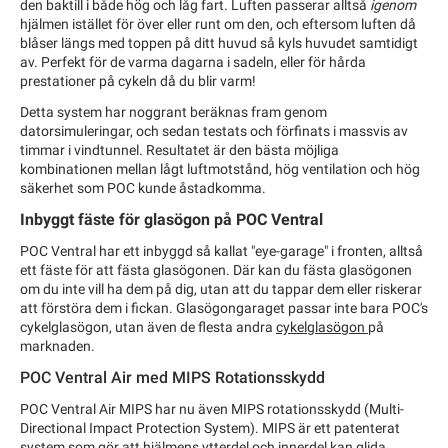
den baktill i både hög och låg fart. Luften passerar alltså
igenom
hjälmen istället för över eller runt om den, och eftersom luften då
blåser längs med toppen på ditt huvud så kyls huvudet samtidigt
av. Perfekt för de varma dagarna i sadeln, eller för hårda
prestationer på cykeln då du blir varm!
Detta system har noggrant beräknas fram genom
datorsimuleringar, och sedan testats och förfinats i massvis av
timmar i vindtunnel. Resultatet är den bästa möjliga
kombinationen mellan lågt luftmotstånd, hög ventilation och hög
säkerhet som POC kunde åstadkomma.
Inbyggt fäste för glasögon på POC Ventral
POC Ventral har ett inbyggd så kallat "eye-garage" i fronten, alltså
ett fäste för att fästa glasögonen. Där kan du fästa glasögonen
om du inte vill ha dem på dig, utan att du tappar dem eller riskerar
att förstöra dem i fickan. Glasögongaraget passar inte bara POC's
cykelglasögon, utan även de flesta andra
cykelglasögon
på
marknaden.
POC Ventral Air med MIPS Rotationsskydd
POC Ventral Air MIPS har nu även MIPS rotationsskydd (Multi-
Directional Impact Protection System). MIPS är ett patenterat
system som gör att hjälmens ytterdel och innerdel kan glida