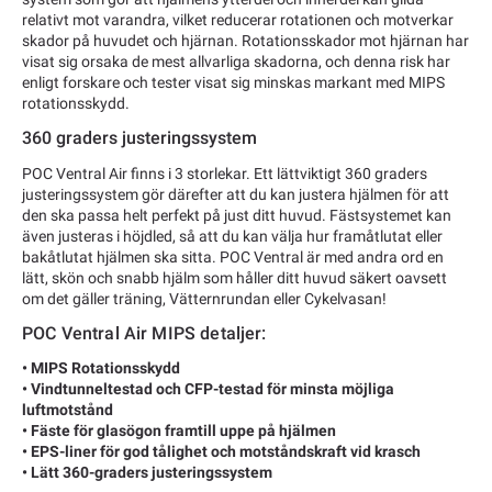
relativt mot varandra, vilket reducerar rotationen och motverkar
skador på huvudet och hjärnan. Rotationsskador mot hjärnan har
visat sig orsaka de mest allvarliga skadorna, och denna risk har
enligt forskare och tester visat sig minskas markant med MIPS
rotationsskydd.
360 graders justeringssystem
POC Ventral Air finns i 3 storlekar. Ett lättviktigt 360 graders
justeringssystem gör därefter att du kan justera hjälmen för att
den ska passa helt perfekt på just ditt huvud. Fästsystemet kan
även justeras i höjdled, så att du kan välja hur framåtlutat eller
bakåtlutat hjälmen ska sitta. POC Ventral är med andra ord en
lätt, skön och snabb hjälm som håller ditt huvud säkert oavsett
om det gäller träning, Vätternrundan eller Cykelvasan!
POC Ventral Air MIPS detaljer:
• MIPS Rotationsskydd
• Vindtunneltestad och CFP-testad för minsta möjliga
luftmotstånd
• Fäste för glasögon framtill uppe på hjälmen
• EPS-liner för god tålighet och motståndskraft vid krasch
• Lätt 360-graders justeringssystem