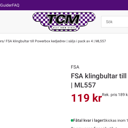
l
Guider
FAQ
ers
FSA klingbultar till Powerbox kedjedrev | säljs i pack av 4 | ML557
FSA
FSA klingbultar til
| ML557
119 kr
Rek. pris 189 k
Fåtal kvar i lager
Skickas inom 1