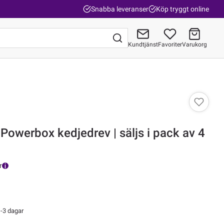
Snabba leveranser
Köp tryggt online
Kundtjänst
Favoriter
Varukorg
Gå till kassan
l Powerbox kedjedrev | säljs i pack av 4
r
-3 dagar