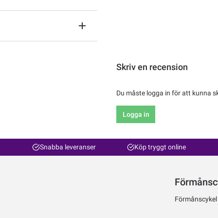
Skriv en recension
Du måste logga in för att kunna s
Logga in
Snabba leveranser
Köp tryggt online
Förmånsc
Förmånscykel ti