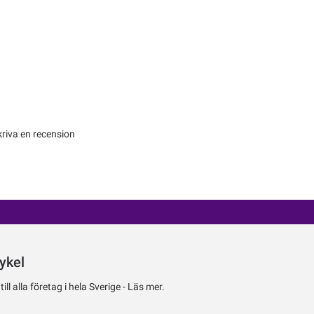
kriva en recension
ykel
ll alla företag i hela Sverige -
Läs mer.