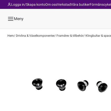
Logga in/Skapa konto
Om oss
Verkstad
Våra butiker
Förmånscyke
Meny
Hem
Drivlina & Växelkomponenter
Framdrev & tillbehör
Klingbultar & spac