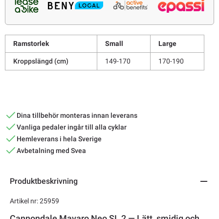
Ramstorlek
Small
Large
Kroppslängd (cm)
149-170
170-190
Dina tillbehör monteras innan leverans
Vanliga pedaler ingår till alla cyklar
Hemleverans i hela Sverige
Avbetalning med Svea
Produktbeskrivning
Artikel nr: 25959
Cannondale Mavaro Neo SL 2 — Lätt, smidig och