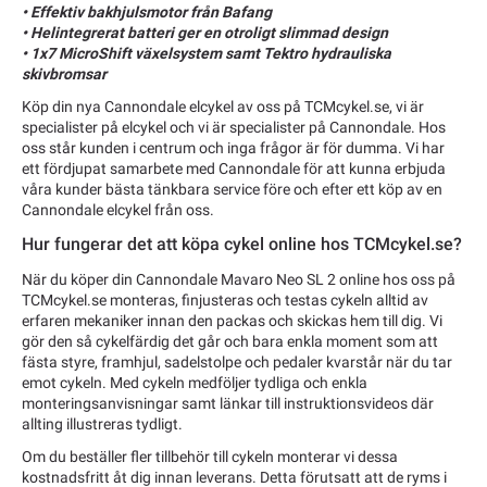
• Effektiv bakhjulsmotor från Bafang
• Helintegrerat batteri ger en otroligt slimmad design
• 1x7 MicroShift växelsystem samt Tektro hydrauliska
skivbromsar
Köp din nya Cannondale elcykel av oss på TCMcykel.se, vi är
specialister på elcykel och vi är specialister på Cannondale. Hos
oss står kunden i centrum och inga frågor är för dumma. Vi har
ett fördjupat samarbete med Cannondale för att kunna erbjuda
våra kunder bästa tänkbara service före och efter ett köp av en
Cannondale elcykel från oss.
Hur fungerar det att köpa cykel online hos TCMcykel.se?
När du köper din Cannondale Mavaro Neo SL 2 online hos oss på
TCMcykel.se monteras, finjusteras och testas cykeln alltid av
erfaren mekaniker innan den packas och skickas hem till dig. Vi
gör den så cykelfärdig det går och bara enkla moment som att
fästa styre, framhjul, sadelstolpe och pedaler kvarstår när du tar
emot cykeln. Med cykeln medföljer tydliga och enkla
monteringsanvisningar samt länkar till instruktionsvideos där
allting illustreras tydligt.
Om du beställer fler tillbehör till cykeln monterar vi dessa
kostnadsfritt åt dig innan leverans. Detta förutsatt att de ryms i