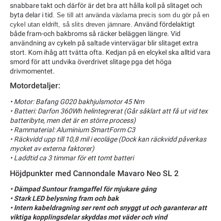
snabbare takt och därför är det bra att hålla koll på slitaget och
byta delar i tid
. Se till att använda växlarna precis som du gör på en
Använd fördelaktigt
cykel utan eldrift, så slits dreven jämnare.
både fram-och bakbroms så räcker beläggen längre. Vid
användning av cykeln på saltade vintervägar blir slitaget extra
stort. Kom ihåg att tvätta ofta. Kedjan på en elcykel ska alltid vara
smord för att undvika överdrivet slitage pga det höga
drivmomentet.
Motordetaljer:
• Motor: Bafang G020 bakhjulsmotor 45 Nm
• Batteri: Darfon 360Wh helintegrerat (Går såklart att få ut vid tex
batteribyte, men det är en större process)
• Rammaterial: Aluminium SmartForm C3
• Räckvidd upp till 10,8 mil i ecoläge (Dock kan räckvidd påverkas
mycket av externa faktorer)
• Laddtid ca 3 timmar för ett tomt batteri
Höjdpunkter med Cannondale Mavaro Neo SL 2
• Dämpad Suntour framgaffel för mjukare gång
• Stark LED belysning fram och bak
• Intern kabeldragning ser rent och snyggt ut och garanterar att
viktiga kopplingsdelar skyddas mot väder och vind