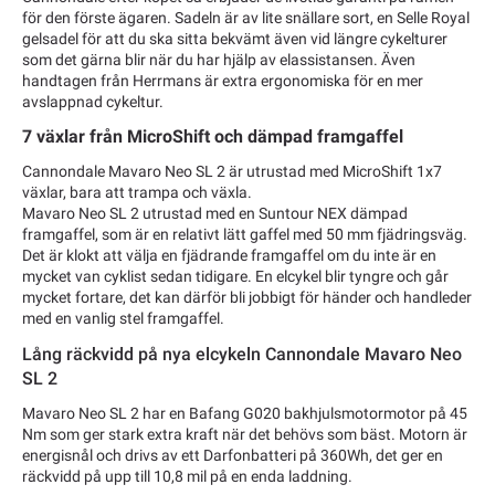
för den förste ägaren. Sadeln är av lite snällare sort, en Selle Royal
gelsadel för att du ska sitta bekvämt även vid längre cykelturer
som det gärna blir när du har hjälp av elassistansen. Även
handtagen från Herrmans är extra ergonomiska för en mer
avslappnad cykeltur.
7 växlar från MicroShift och dämpad framgaffel
Cannondale Mavaro Neo SL 2 är utrustad med MicroShift 1x7
växlar, bara att trampa och växla.
Mavaro Neo SL 2 utrustad med en Suntour NEX dämpad
framgaffel, som är en relativt lätt gaffel med 50 mm fjädringsväg.
Det är klokt att välja en fjädrande framgaffel om du inte är en
mycket van cyklist sedan tidigare. En elcykel blir tyngre och går
mycket fortare, det kan därför bli jobbigt för händer och handleder
med en vanlig stel framgaffel.
Lång räckvidd på nya elcykeln Cannondale Mavaro Neo
SL 2
Mavaro Neo SL 2 har en Bafang G020 bakhjulsmotormotor på 45
Nm som ger stark extra kraft när det behövs som bäst. Motorn är
energisnål och drivs av ett Darfonbatteri på 360Wh, det ger en
räckvidd på upp till 10,8 mil på en enda laddning.