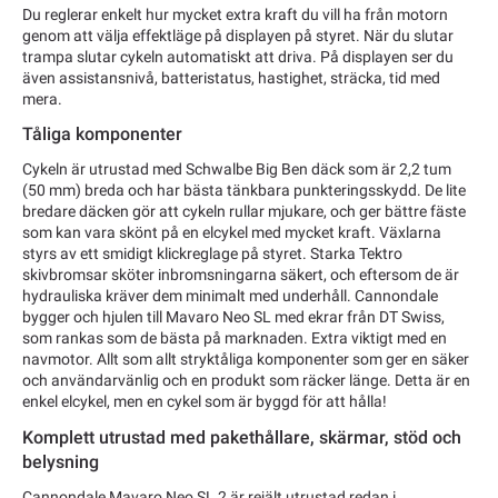
Du reglerar enkelt hur mycket extra kraft du vill ha från motorn
genom att välja effektläge på displayen på styret. När du slutar
trampa slutar cykeln automatiskt att driva. På displayen ser du
även assistansnivå, batteristatus, hastighet, sträcka, tid med
mera.
Tåliga komponenter
Cykeln är utrustad med Schwalbe Big Ben däck som är 2,2 tum
(50 mm) breda och har bästa tänkbara punkteringsskydd. De lite
bredare däcken gör att cykeln rullar mjukare, och ger bättre fäste
som kan vara skönt på en elcykel med mycket kraft. Växlarna
styrs av ett smidigt klickreglage på styret. Starka Tektro
skivbromsar sköter inbromsningarna säkert, och eftersom de är
hydrauliska kräver dem minimalt med underhåll. Cannondale
bygger och hjulen till Mavaro Neo SL med ekrar från DT Swiss,
som rankas som de bästa på marknaden. Extra viktigt med en
navmotor. Allt som allt stryktåliga komponenter som ger en säker
och användarvänlig och en produkt som räcker länge. Detta är en
enkel elcykel, men en cykel som är byggd för att hålla!
Komplett utrustad med pakethållare, skärmar, stöd och
belysning
Cannondale Mavaro Neo SL 2 är rejält utrustad redan i