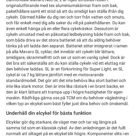
originalutförande med tex aluminiumskärmar fram och bak,
pakethållare samt ett stöd så att du smidigt kan ställa ifrån dig
cykeln. Därmed håller du dig ren och torr från vatten och smuts,
och får enkelt med dig alla saker du vill på pakethållaren. Du kan
även enkelt hänga på en eller flera cykelväskor. Dessutom är
cykeln utrustad med en påkostad ledbelysning både fram och bak,
som båda driva av det stora batteriet så att du aldrig behöver
tänka på att ladda den separat. Batteriet sitter integrerat i ramen
på alla Mavaro SL cyklar, det innebär att cykeln blir lättare,
smidigare, skrammelfritt och ser ut som en vanlig cykel. Dock är
det bra att säkerställa att du kan ställa cykeln vid ett eluttag när
den behöver laddas. SL är en förkortning för Super Light, en SL
cykel är ca 7 kg lättare jämfört med en motsvarande
standardmodell. Det gör att det inte behövs lika stort batteri och
inte lika stark motor. Den är inte lika råstark i en brant backe, en
den är klart lättare att trampa upp i högre hastigheter för egen
maskin. Rådfråga gärna oss på TCM om du behöver vägledning i
vilken typ av elcykel som bäst fyller just dina behov och önskemål.
Underhåll din elcykel för bästa funktion
Elcyklar gör dig starkare, de väger mer och tar sig längre på
samma tid som en klassisk cykel. Av den anledningen är det fullt
normalt att slitaget på en elcykel blir högre. Komponenter slits i en