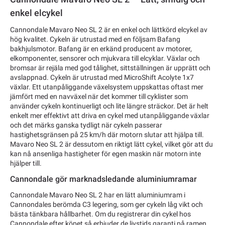
enkel elcykel
Cannondale Mavaro Neo SL 2 är en enkel och lättkörd elcykel av
hög kvalitet. Cykeln är utrustad med en följsam Bafang
bakhjulsmotor. Bafang är en erkänd producent av motorer,
elkomponenter, sensorer och mjukvara till elcyklar. Växlar och
bromsar är rejäla med god tålighet, sittställningen är upprätt och
avslappnad. Cykeln är utrustad med MicroShift Acolyte 1x7
växlar. Ett utanpåliggande växelsystem uppskattas oftast mer
jämfört med en navväxel när det kommer till cyklister som
använder cykeln kontinuerligt och lite längre sträckor. Det är helt
enkelt mer effektivt att driva en cykel med utanpåliggande växlar
och det märks ganska tydligt när cykeln passerar
hastighetsgränsen på 25 km/h där motorn slutar att hjälpa till.
Mavaro Neo SL 2 är dessutom en riktigt lätt cykel, vilket gör att du
kan nå ansenliga hastigheter för egen maskin när motorn inte
hjälper till.
Cannondale gör marknadsledande aluminiumramar
Cannondale Mavaro Neo SL 2 har en lätt aluminiumram i
Cannondales berömda C3 legering, som ger cykeln låg vikt och
bästa tänkbara hållbarhet. Om du registrerar din cykel hos
Cannondale efter köpet så erbjuder de livstids garanti på ramen