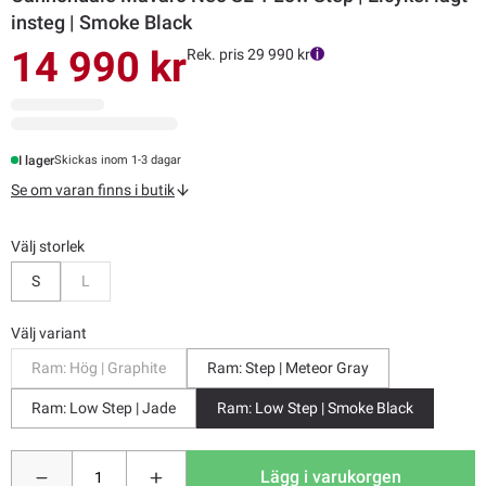
insteg | Smoke Black
14 990 kr
Rek. pris 29 990 kr
I lager
Skickas inom 1-3 dagar
Se om varan finns i butik
Välj storlek
Bevaka
S
L
Välj variant
Ram: Hög | Graphite
Ram: Step | Meteor Gray
Ram: Low Step | Jade
Ram: Low Step | Smoke Black
Lägg i varukorgen