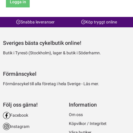
Logga in
Snabba leveranser
Köp tryggt online
Sveriges bästa cykelbutik online!
Butik i Tyresö (Stockholm), lager & butik i Söderhamn.
Förmånscykel
Förmånscykel till alla företag i hela Sverige -
Läs mer.
Följ oss gärna!
Information
Om oss
Facebook
Köpvilkor / Integritet
Instagram
Våra butiker