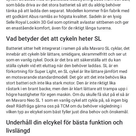
som båda driva av det stora batteriet så att du aldrig behöver
tänka på att ladda den separat. Modellen kommer från fabrik med
ett godkänt Abus ramlås av högsta kvalitet. Sadeln är en lyxig
Selle Royal LookIn 3D Gel som optimalt avlastar sittbenen och ger
en enastående komfort, även för de riktigt långa turerna.
Vad betyder det att cykeln heter SL
Batteriet sitter helt integrerat i ramen på alla Mavaro SL cyklar, det
innebär att cykeln blir lättare, smidigare, skrammelfritt och ser ut
som en vanlig cykel. Dock är det bra att säkerställa att du kan
ställa cykeln vid ett eluttag när den behöver laddas. SL är en
förkortning för Super Light, en SL cykel är lite lättare jämfört med
en motsvarande standardmodell. Det gör att det inte behövs lika
stort batteri och inte lika stark motor. Den är inte riktigt lika
råstark i en brant backe, men den är klart lättare att trampa upp i
högre hastigheter för egen maskin. Om du skulle få slut på el så är
en Mavaro Neo SL 1 som en vanlig cykel att cykla på, så ingen big
deal! Rådfråga gärna oss på TCM om du behöver vägledning i
vilken typ av elcykel som bäst fyller just dina behov och önskemål.
Underhåll din elcykel för bästa funktion och
livslängd