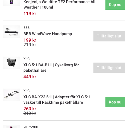
Kedjeolja Weldtite TF2 Performance All
Köp nu
Weather | 100ml
119 kr
BBB
BBB WindWave Handpump
Tillfälligt slut
199 kr
219 kr
XLC
XLC 5:1 BA-B11 | Cykelkorg för
Tillfälligt slut
pakethållare
449 kr
XLC
XLC BA-X23 5:1 | Adapter för XLC 5:1
Köp nu
väskor till Racktime pakethållare
260 kr
319 kr
MUC-OFF