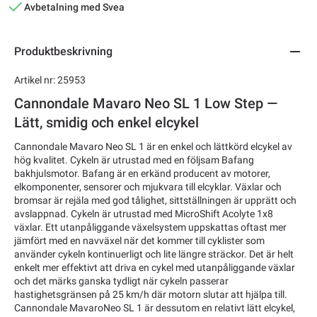
Avbetalning med Svea
Produktbeskrivning
Artikel nr: 25953
Cannondale Mavaro Neo SL 1 Low Step —
Lätt, smidig och enkel elcykel
Cannondale Mavaro Neo SL 1 är en enkel och lättkörd elcykel av
hög kvalitet. Cykeln är utrustad med en följsam Bafang
bakhjulsmotor. Bafang är en erkänd producent av motorer,
elkomponenter, sensorer och mjukvara till elcyklar. Växlar och
bromsar är rejäla med god tålighet, sittställningen är upprätt och
avslappnad. Cykeln är utrustad med MicroShift Acolyte 1x8
växlar. Ett utanpåliggande växelsystem uppskattas oftast mer
jämfört med en navväxel när det kommer till cyklister som
använder cykeln kontinuerligt och lite längre sträckor. Det är helt
enkelt mer effektivt att driva en cykel med utanpåliggande växlar
och det märks ganska tydligt när cykeln passerar
hastighetsgränsen på 25 km/h där motorn slutar att hjälpa till.
Cannondale MavaroNeo SL 1 är dessutom en relativt lätt elcykel,