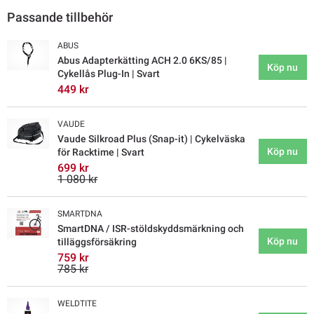
Passande tillbehör
ABUS
Abus Adapterkätting ACH 2.0 6KS/85 |
Köp nu
Cykellås Plug-In | Svart
449 kr
VAUDE
Vaude Silkroad Plus (Snap-it) | Cykelväska
Köp nu
för Racktime | Svart
699 kr
1 080 kr
SMARTDNA
SmartDNA / ISR-stöldskyddsmärkning och
Köp nu
tilläggsförsäkring
759 kr
785 kr
WELDTITE