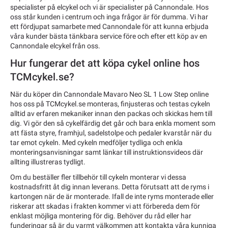
specialister på elcykel och vi är specialister på Cannondale. Hos
oss står kunden i centrum och inga frågor är för dumma. Vi har
ett fördjupat samarbete med Cannondale för att kunna erbjuda
våra kunder bästa tänkbara service före och efter ett köp av en
Cannondale elcykel från oss.
Hur fungerar det att köpa cykel online hos
TCMcykel.se?
När du köper din Cannondale Mavaro Neo SL 1 Low Step online
hos oss på TCMcykel.se monteras, finjusteras och testas cykeln
alltid av erfaren mekaniker innan den packas och skickas hem till
dig. Vi gör den så cykelfärdig det går och bara enkla moment som
att fästa styre, framhjul, sadelstolpe och pedaler kvarstår när du
tar emot cykeln. Med cykeln medföljer tydliga och enkla
monteringsanvisningar samt länkar till instruktionsvideos där
allting illustreras tydligt.
Om du beställer fler tillbehör till cykeln monterar vi dessa
kostnadsfritt åt dig innan leverans. Detta förutsatt att de ryms i
kartongen när de är monterade. Ifall de inte ryms monterade eller
riskerar att skadas i frakten kommer vi att förbereda dem för
enklast möjliga montering för dig. Behöver du råd eller har
funderingar så är du varmt välkommen att kontakta våra kunniga