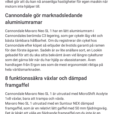
vilket gör att du kan nå ansenliga hastigheter för egen maskin när
motorn inte hjälper till.
Cannondale gör marknadsledande
aluminiumramar
Cannondale Mavaro Neo SL 1 har en lätt aluminiumram i
Cannondales berömda C3 legering, som ger cykeln låg vikt och
bästa tänkbara hållbarhet. Om du registrerar din cykel hos
Cannondale efter köpet så erbjuder de livstids garanti på ramen
för den förste ägaren. Sadeln är av lite snällare sort, en Lookin
gelsadel för att du ska sitta bekvämt även vid längre cykelturer
som det gärna blir när du har hjälp av elassistansen. Även
handtagen från Ergon ses som de mest ergonomiskt riktiga på
hela världsmarknaden.
8 funktionssäkra växlar och dämpad
framgaffel
Cannondale Mavaro Neo SL 1 är utrustad med MicroShift Acolyte
1x8 växlar, bara att trampa och växla.
Mavaro Neo SL 1 utrustad med en Suntour NEX dämpad
framgaffel, som är en relativt lätt gaffel med 50 mm fjädringsväg.
Det är klokt att välja en fjädrande framgaffel om du inte är en