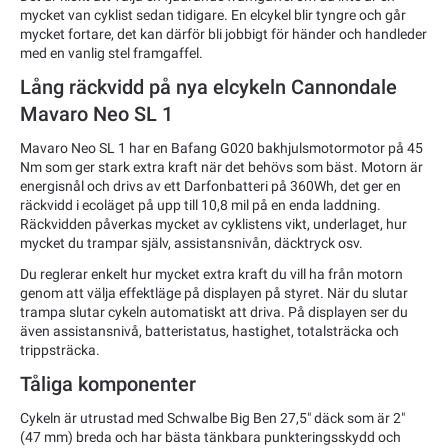
mycket van cyklist sedan tidigare. En elcykel blir tyngre och går
mycket fortare, det kan därför bli jobbigt för händer och handleder
med en vanlig stel framgaffel.
Lång räckvidd på nya elcykeln Cannondale
Mavaro Neo SL 1
Mavaro Neo SL 1 har en Bafang G020 bakhjulsmotormotor på 45
Nm som ger stark extra kraft när det behövs som bäst. Motorn är
energisnål och drivs av ett Darfonbatteri på 360Wh, det ger en
räckvidd i ecoläget på upp till 10,8 mil på en enda laddning.
Räckvidden påverkas mycket av cyklistens vikt, underlaget, hur
mycket du trampar själv, assistansnivån, däcktryck osv.
Du reglerar enkelt hur mycket extra kraft du vill ha från motorn
genom att välja effektläge på displayen på styret. När du slutar
trampa slutar cykeln automatiskt att driva. På displayen ser du
även assistansnivå, batteristatus, hastighet, totalsträcka och
trippsträcka.
Tåliga komponenter
Cykeln är utrustad med Schwalbe Big Ben 27,5" däck som är 2"
(47 mm) breda och har bästa tänkbara punkteringsskydd och