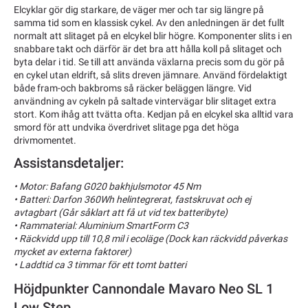
Elcyklar gör dig starkare, de väger mer och tar sig längre på
samma tid som en klassisk cykel. Av den anledningen är det fullt
normalt att slitaget på en elcykel blir högre. Komponenter slits i en
snabbare takt och därför är det bra att hålla koll på slitaget och
byta delar i tid. Se till att använda växlarna precis som du gör på
en cykel utan eldrift, så slits dreven jämnare. Använd fördelaktigt
både fram-och bakbroms så räcker beläggen längre. Vid
användning av cykeln på saltade vintervägar blir slitaget extra
stort. Kom ihåg att tvätta ofta. Kedjan på en elcykel ska alltid vara
smord för att undvika överdrivet slitage pga det höga
drivmomentet.
Assistansdetaljer:
• Motor: Bafang G020 bakhjulsmotor 45 Nm
• Batteri: Darfon 360Wh helintegrerat, fastskruvat och ej
avtagbart (Går såklart att få ut vid tex batteribyte)
• Rammaterial: Aluminium SmartForm C3
• Räckvidd upp till 10,8 mil i ecoläge (Dock kan räckvidd påverkas
mycket av externa faktorer)
• Laddtid ca 3 timmar för ett tomt batteri
Höjdpunkter Cannondale Mavaro Neo SL 1
Low Step