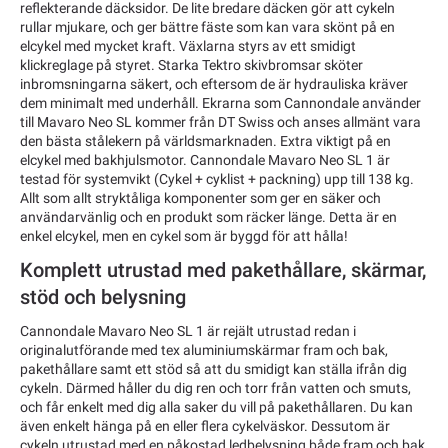
reflekterande däcksidor. De lite bredare däcken gör att cykeln
rullar mjukare, och ger bättre fäste som kan vara skönt på en
elcykel med mycket kraft. Växlarna styrs av ett smidigt
klickreglage på styret. Starka Tektro skivbromsar sköter
inbromsningarna säkert, och eftersom de är hydrauliska kräver
dem minimalt med underhåll. Ekrarna som Cannondale använder
till Mavaro Neo SL kommer från DT Swiss och anses allmänt vara
den bästa stålekern på världsmarknaden. Extra viktigt på en
elcykel med bakhjulsmotor. Cannondale Mavaro Neo SL 1 är
testad för systemvikt (Cykel + cyklist + packning) upp till 138 kg.
Allt som allt stryktåliga komponenter som ger en säker och
användarvänlig och en produkt som räcker länge. Detta är en
enkel elcykel, men en cykel som är byggd för att hålla!
Komplett utrustad med pakethållare, skärmar,
stöd och belysning
Cannondale Mavaro Neo SL 1 är rejält utrustad redan i
originalutförande med tex aluminiumskärmar fram och bak,
pakethållare samt ett stöd så att du smidigt kan ställa ifrån dig
cykeln. Därmed håller du dig ren och torr från vatten och smuts,
och får enkelt med dig alla saker du vill på pakethållaren. Du kan
även enkelt hänga på en eller flera cykelväskor. Dessutom är
cykeln utrustad med en påkostad ledbelysning både fram och bak,