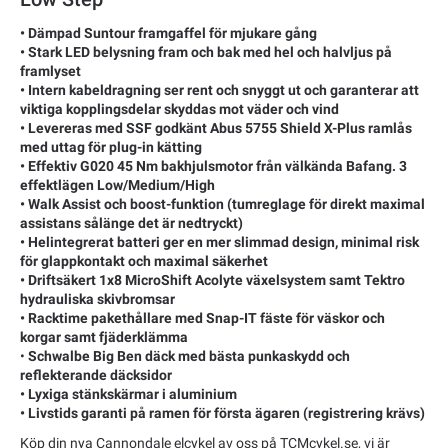
• Dämpad Suntour framgaffel för mjukare gång
• Stark LED belysning fram och bak med hel och halvljus på
framlyset
• Intern kabeldragning ser rent och snyggt ut och garanterar att
viktiga kopplingsdelar skyddas mot väder och vind
• Levereras med SSF godkänt Abus 5755 Shield X-Plus ramlås
med uttag för plug-in kätting
• Effektiv G020 45 Nm bakhjulsmotor från välkända Bafang. 3
effektlägen Low/Medium/High
• Walk Assist och boost-funktion (tumreglage för direkt maximal
assistans sålänge det är nedtryckt)
• Helintegrerat batteri ger en mer slimmad design, minimal risk
för glappkontakt och maximal säkerhet
• Driftsäkert 1x8 MicroShift Acolyte växelsystem samt Tektro
hydrauliska skivbromsar
• Racktime pakethållare med Snap-IT fäste för väskor och
korgar samt fjäderklämma
•
Schwalbe Big Ben däck med bästa punkaskydd och
reflekterande däcksidor
• Lyxiga stänkskärmar i aluminium
• Livstids garanti på ramen för första ägaren (registrering krävs)
Köp din nya Cannondale elcykel av oss på TCMcykel.se, vi är