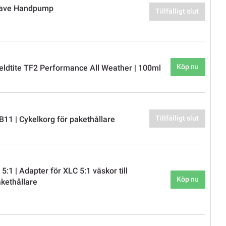
ave Handpump
Tillfälligt slut
Köp nu
eldtite TF2 Performance All Weather | 100ml
Tillfälligt slut
B11 | Cykelkorg för pakethållare
:1 | Adapter för XLC 5:1 väskor till
Köp nu
kethållare