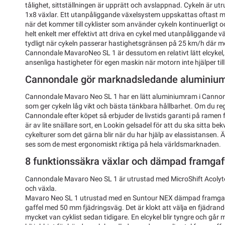
tålighet, sittställningen är upprätt och avslappnad. Cykeln är u
1x8 växlar. Ett utanpåliggande växelsystem uppskattas oftast 
när det kommer till cyklister som använder cykeln kontinuerligt oc
helt enkelt mer effektivt att driva en cykel med utanpåliggande 
tydligt när cykeln passerar hastighetsgränsen på 25 km/h där moto
Cannondale MavaroNeo SL 1 är dessutom en relativt lätt elcykel, 
ansenliga hastigheter för egen maskin när motorn inte hjälper till
Cannondale gör marknadsledande aluminiu
Cannondale Mavaro Neo SL 1 har en lätt aluminiumram i Cannon
som ger cykeln låg vikt och bästa tänkbara hållbarhet. Om du reg
Cannondale efter köpet så erbjuder de livstids garanti på ramen 
är av lite snällare sort, en Lookin gelsadel för att du ska sitta b
cykelturer som det gärna blir när du har hjälp av elassistansen
ses som de mest ergonomiskt riktiga på hela världsmarknaden.
8 funktionssäkra växlar och dämpad framgaf
Cannondale Mavaro Neo SL 1 är utrustad med MicroShift Acolyte
och växla.
Mavaro Neo SL 1 utrustad med en Suntour NEX dämpad framgaffel
gaffel med 50 mm fjädringsväg. Det är klokt att välja en fjädrand
mycket van cyklist sedan tidigare. En elcykel blir tyngre och går 