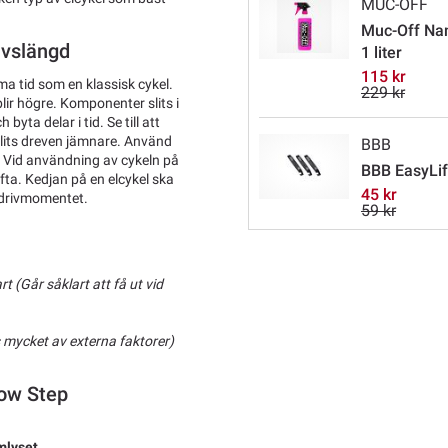
MUC-OFF
Muc-Off Nan
livslängd
1 liter
115 kr
ma tid som en klassisk cykel.
229 kr
blir högre. Komponenter slits i
byta delar i tid. Se till att
slits dreven jämnare. Använd
BBB
 Vid användning av cykeln på
BBB EasyLif
ofta. Kedjan på en elcykel ska
45 kr
a drivmomentet.
59 kr
t (Går såklart att få ut vid
s mycket av externa faktorer)
ow Step
mlyset