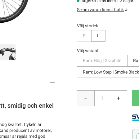
I lager
Skickas inom 1-3 dagar
Se om varan finns i butik
Välj storlek
Bevaka
S
L
Välj variant
Ram: Hög | Graphite
Ra
Ram: Low Step | Smoke Black
t, smidig och enkel
ög kvalitet. Cykeln är
känd producent av motorer,
romsar är rejäla med god