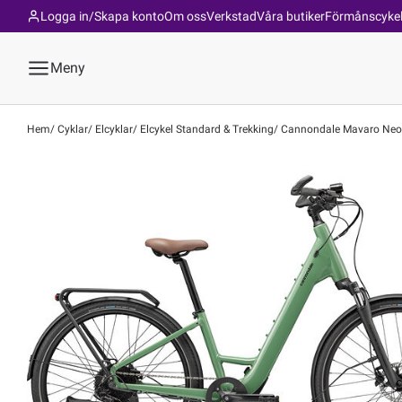
Logga in/Skapa konto
Om oss
Verkstad
Våra butiker
Förmånscyke
Meny
Hem
Cyklar
Elcyklar
Elcykel Standard & Trekking
Cannondale Mavaro Neo SL