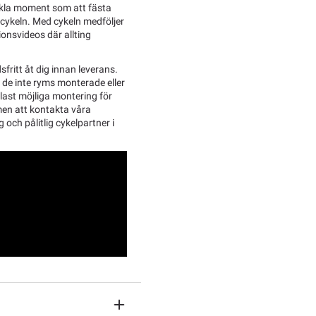
enkla moment som att fästa
 cykeln. Med cykeln medföljer
ionsvideos där allting
sfritt åt dig innan leverans.
l de inte ryms monterade eller
last möjliga montering för
men att kontakta våra
g och pålitlig cykelpartner i