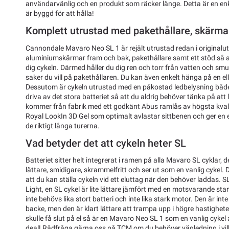
användarvänlig och en produkt som räcker länge. Detta är en enk
är byggd för att hålla!
Komplett utrustad med pakethållare, skärmar
Cannondale Mavaro Neo SL 1 är rejält utrustad redan i originalu
aluminiumskärmar fram och bak, pakethållare samt ett stöd så at
dig cykeln. Därmed håller du dig ren och torr från vatten och smut
saker du vill på pakethållaren. Du kan även enkelt hänga på en ell
Dessutom är cykeln utrustad med en påkostad ledbelysning båd
driva av det stora batteriet så att du aldrig behöver tänka på at
kommer från fabrik med ett godkänt Abus ramlås av högsta kvalite
Royal LookIn 3D Gel som optimalt avlastar sittbenen och ger en
de riktigt långa turerna.
Vad betyder det att cykeln heter SL
Batteriet sitter helt integrerat i ramen på alla Mavaro SL cyklar, de
lättare, smidigare, skrammelfritt och ser ut som en vanlig cykel. 
att du kan ställa cykeln vid ett eluttag när den behöver laddas. S
Light, en SL cykel är lite lättare jämfört med en motsvarande sta
inte behövs lika stort batteri och inte lika stark motor. Den är inte 
backe, men den är klart lättare att trampa upp i högre hastighet
skulle få slut på el så är en Mavaro Neo SL 1 som en vanlig cykel 
deal! Rådfråga gärna oss på TCM om du behöver vägledning i vil