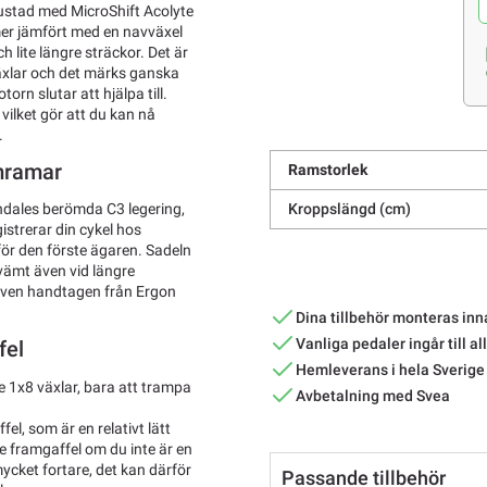
trustad med MicroShift Acolyte
mer jämfört med en navväxel
h lite längre sträckor. Det är
växlar och det märks ganska
rn slutar att hjälpa till.
vilket gör att du kan nå
.
mramar
Ramstorlek
Kroppslängd (cm)
dales berömda C3 legering,
istrerar din cykel hos
för den förste ägaren. Sadeln
ekvämt även vid längre
. Även handtagen från Ergon
Dina tillbehör monteras inn
Vanliga pedaler ingår till al
fel
Hemleverans i hela Sverige
 1x8 växlar, bara att trampa
Avbetalning med Svea
, som är en relativt lätt
e framgaffel om du inte är en
mycket fortare, det kan därför
Passande tillbehör