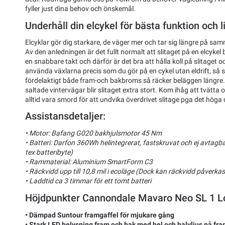
fyller just dina behov och önskemål.
Underhåll din elcykel för bästa funktion och 
Elcyklar gör dig starkare, de väger mer och tar sig längre på sam
Av den anledningen är det fullt normalt att slitaget på en elcykel 
en snabbare takt och därför är det bra att hålla koll på slitaget och 
använda växlarna precis som du gör på en cykel utan eldrift, så 
fördelaktigt både fram-och bakbroms så räcker beläggen längre.
saltade vintervägar blir slitaget extra stort. Kom ihåg att tvätta 
alltid vara smord för att undvika överdrivet slitage pga det hög
Assistansdetaljer:
• Motor: Bafang G020 bakhjulsmotor 45 Nm
• Batteri: Darfon 360Wh helintegrerat, fastskruvat och ej avtagbar
tex batteribyte)
• Rammaterial: Aluminium SmartForm C3
• Räckvidd upp till 10,8 mil i ecoläge (Dock kan räckvidd påverka
• Laddtid ca 3 timmar för ett tomt batteri
Höjdpunkter Cannondale Mavaro Neo SL 1 L
• Dämpad Suntour framgaffel för mjukare gång
• Stark LED belysning fram och bak med hel och halvljus på fra