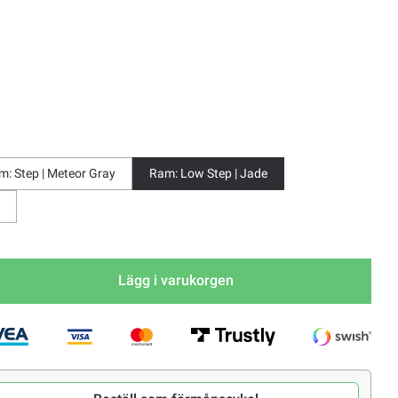
m: Step | Meteor Gray
Ram: Low Step | Jade
Lägg i varukorgen