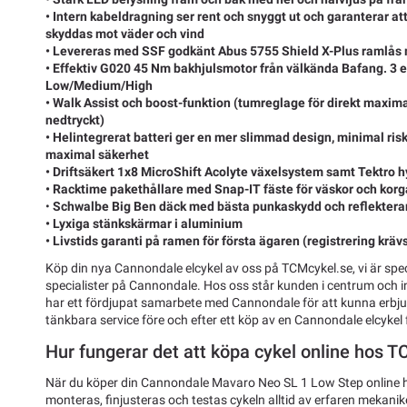
• Intern kabeldragning ser rent och snyggt ut och garanterar at
skyddas mot väder och vind
• Levereras med SSF godkänt Abus 5755 Shield X-Plus ramlås m
• Effektiv G020 45 Nm bakhjulsmotor från välkända Bafang. 3 
Low/Medium/High
• Walk Assist och boost-funktion (tumreglage för direkt maxima
nedtryckt)
• Helintegrerat batteri ger en mer slimmad design, minimal ris
maximal säkerhet
• Driftsäkert 1x8 MicroShift Acolyte växelsystem samt Tektro 
• Racktime pakethållare med Snap-IT fäste för väskor och kor
•
Schwalbe Big Ben däck med bästa punkaskydd och reflektera
• Lyxiga stänkskärmar i aluminium
• Livstids garanti på ramen för första ägaren (registrering kräv
Köp din nya Cannondale elcykel av oss på TCMcykel.se, vi är speci
specialister på Cannondale. Hos oss står kunden i centrum och i
har ett fördjupat samarbete med Cannondale för att kunna erbj
tänkbara service före och efter ett köp av en Cannondale elcykel 
Hur fungerar det att köpa cykel online hos 
När du köper din Cannondale Mavaro Neo SL 1 Low Step online 
monteras, finjusteras och testas cykeln alltid av erfaren mekani