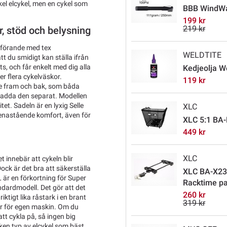
el elcykel, men en cykel som
BBB WindW
199 kr
219 kr
, stöd och belysning
tförande med tex
WELDTITE
t du smidigt kan ställa ifrån
s, och får enkelt med dig alla
Kedjeolja W
er flera cykelväskor.
119 kr
e fram och bak, som båda
t ladda den separat. Modellen
t. Sadeln är en lyxig Selle
XLC
 enastående komfort, även för
XLC 5:1 BA-
449 kr
XLC
t innebär att cykeln blir
Dock är det bra att säkerställa
XLC BA-X23 5
L är en förkortning för Super
Racktime pa
ndardmodell. Det gör att det
260 kr
riktigt lika råstark i en brant
319 kr
er för egen maskin. Om du
att cykla på, så ingen big
ken typ av elcykel som bäst