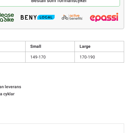
Beställ som förmånscykel
Small
Large
149-170
170-190
an leverans
la cyklar