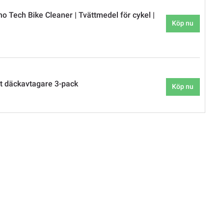
o Tech Bike Cleaner | Tvättmedel för cykel |
Köp nu
t däckavtagare 3-pack
Köp nu