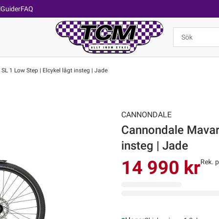
l
Guider
FAQ
 1 Low Step | Elcykel lågt insteg | Jade
CANNONDALE
Cannondale Mavaro
insteg | Jade
14 990 kr
Rek. p