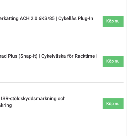
rkätting ACH 2.0 6KS/85 | Cykellås Plug-In |
Köp nu
ad Plus (Snap-it) | Cykelväska för Racktime |
Köp nu
 ISR-stöldskyddsmärkning och
Köp nu
äkring