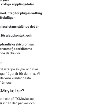
t viktiga kopplingsdelar
ed uttag för plug-in kätting
effektlägen
l assistans sålänge det är
k för glappkontakt och
hydrauliska skivbromsar
gar samt fjäderklämma
nde däcksidor
s)
alister på elcykel och vi är
nga frågor är för dumma. Vi
uda våra kunder bästa
från oss.
TCMcykel.se?
hos oss på TCMcykel.se
ker innan den packas och