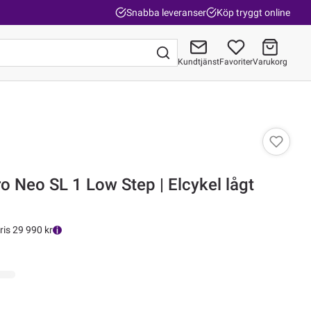
Snabba leveranser
Köp tryggt online
Kundtjänst
Favoriter
Varukorg
Gå till kassan
 Neo SL 1 Low Step | Elcykel lågt
ris 29 990 kr