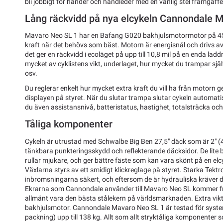
bli jobbigt för händer och handleder med en vanlig stel framgaffe
Lång räckvidd på nya elcykeln Cannondale 
Mavaro Neo SL 1 har en Bafang G020 bakhjulsmotormotor på 45
kraft när det behövs som bäst. Motorn är energisnål och drivs a
det ger en räckvidd i ecoläget på upp till 10,8 mil på en enda la
mycket av cyklistens vikt, underlaget, hur mycket du trampar sjä
osv.
Du reglerar enkelt hur mycket extra kraft du vill ha från motorn g
displayen på styret. När du slutar trampa slutar cykeln automatis
du även assistansnivå, batteristatus, hastighet, totalsträcka och
Tåliga komponenter
Cykeln är utrustad med Schwalbe Big Ben 27,5" däck som är 2" 
tänkbara punkteringsskydd och reflekterande däcksidor. De lite 
rullar mjukare, och ger bättre fäste som kan vara skönt på en el
Växlarna styrs av ett smidigt klickreglage på styret. Starka Tekt
inbromsningarna säkert, och eftersom de är hydrauliska kräver 
Ekrarna som Cannondale använder till Mavaro Neo SL kommer f
allmänt vara den bästa stålekern på världsmarknaden. Extra vikt
bakhjulsmotor. Cannondale Mavaro Neo SL 1 är testad för systemv
packning) upp till 138 kg. Allt som allt stryktåliga komponenter 