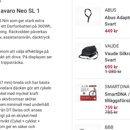
l.
ABUS
Mavaro Neo SL 1
Abus Adapte
 Nm som ger stark extra
Svart
v ett Darfonbatteri på 360Wh,
449 kr
ddning. Räckvidden påverkas
lv, assistansnivån, däcktryck
VAUDE
enom att välja effektläge på
Vaude Silkro
kt att driva. På displayen ser
Svart
 trippsträcka.
699 kr
1 080 kr
(47 mm) breda och har bästa
SMARTDNA
bredare däcken gör att cykeln
cykel med mycket kraft.
SmartDNA /
ro skivbromsar sköter
tilläggsförs
dem minimalt med underhåll.
759 kr
rån DT Swiss och anses
785 kr
igt på en elcykel med
ikt (Cykel + cyklist +
som ger en säker och
BBB