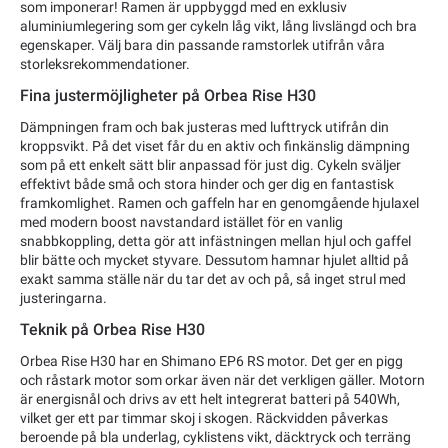
som imponerar! Ramen är uppbyggd med en exklusiv
aluminiumlegering som ger cykeln låg vikt, lång livslängd och bra
egenskaper. Välj bara din passande ramstorlek utifrån våra
storleksrekommendationer.
Fina justermöjligheter på Orbea Rise H30
Dämpningen fram och bak justeras med lufttryck utifrån din
kroppsvikt. På det viset får du en aktiv och finkänslig dämpning
som på ett enkelt sätt blir anpassad för just dig. Cykeln sväljer
effektivt både små och stora hinder och ger dig en fantastisk
framkomlighet. Ramen och gaffeln har en genomgående hjulaxel
med modern boost navstandard istället för en vanlig
snabbkoppling, detta gör att infästningen mellan hjul och gaffel
blir bätte och mycket styvare. Dessutom hamnar hjulet alltid på
exakt samma ställe när du tar det av och på, så inget strul med
justeringarna.
Teknik på Orbea Rise H30
Orbea Rise H30 har en Shimano EP6 RS motor. Det ger en pigg
och råstark motor som orkar även när det verkligen gäller. Motorn
är energisnål och drivs av ett helt integrerat batteri på 540Wh,
vilket ger ett par timmar skoj i skogen. Räckvidden påverkas
beroende på bla underlag, cyklistens vikt, däcktryck och terräng