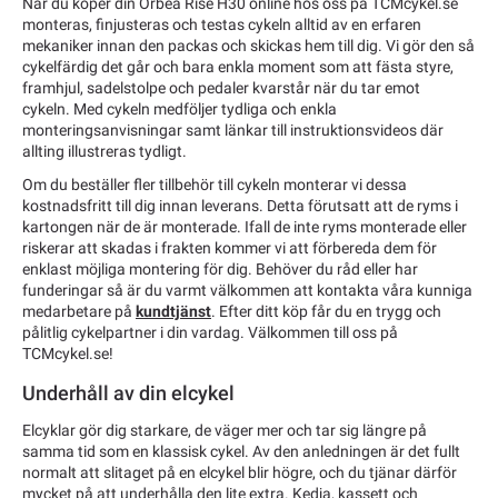
När du köper din Orbea Rise H30 online hos oss på TCMcykel.se
monteras, finjusteras och testas cykeln alltid av en erfaren
mekaniker innan den packas och skickas hem till dig. Vi gör den så
cykelfärdig det går och bara enkla moment som att fästa styre,
framhjul, sadelstolpe och pedaler kvarstår när du tar emot
cykeln. Med cykeln medföljer tydliga och enkla
monteringsanvisningar samt länkar till instruktionsvideos där
allting illustreras tydligt.
Om du beställer fler tillbehör till cykeln monterar vi dessa
kostnadsfritt till dig innan leverans. Detta förutsatt att de ryms i
kartongen när de är monterade. Ifall de inte ryms monterade eller
riskerar att skadas i frakten kommer vi att förbereda dem för
enklast möjliga montering för dig. Behöver du råd eller har
funderingar så är du varmt välkommen att kontakta våra kunniga
medarbetare på
kundtjänst
. Efter ditt köp får du en trygg och
pålitlig cykelpartner i din vardag. Välkommen till oss på
TCMcykel.se!
Underhåll av din elcykel
Elcyklar gör dig starkare, de väger mer och tar sig längre på
samma tid som en klassisk cykel. Av den anledningen är det fullt
normalt att slitaget på en elcykel blir högre, och du tjänar därför
mycket på att underhålla den lite extra. Kedja, kassett och