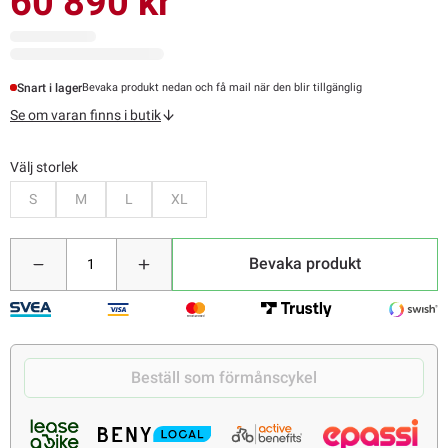
60 890 kr
Snart i lager
Bevaka produkt nedan och få mail när den blir tillgänglig
Se om varan finns i butik
Välj storlek
Bevaka
Bevaka
Bevaka
Bevaka
S
M
L
XL
Bevaka produkt
Beställ som förmånscykel