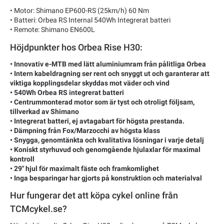
• Motor: Shimano EP600-RS (25km/h) 60 Nm
• Batteri: Orbea RS Internal 540Wh Integrerat batteri
• Remote: Shimano EN600L
Höjdpunkter hos Orbea Rise H30:
• Innovativ e-MTB med lätt aluminiumram från pålitliga Orbea
• Intern kabeldragning ser rent och snyggt ut och garanterar att
viktiga kopplingsdelar skyddas mot väder och vind
• 540Wh Orbea RS integrerat batteri
• Centrummonterad motor som är tyst och otroligt följsam,
tillverkad av Shimano
• Integrerat batteri, ej avtagabart för högsta prestanda.
• Dämpning från Fox/Marzocchi av högsta klass
• Snygga, genomtänkta och kvalitativa lösningar i varje detalj
• Koniskt styrhuvud och genomgående hjulaxlar för maximal
kontroll
• 29" hjul för maximalt fäste och framkomlighet
• Inga besparingar har gjorts på konstruktion och materialval
Hur fungerar det att köpa cykel online från
TCMcykel.se?