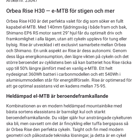
Artikel nr: 23047
Orbea Rise H30 — e-MTB för stigen och mer
Orbea Rise H30 är det perfekta valet för dig som söker en fullt
kapabel el-MTB. Med 140mm fjädringsväg i både fram och bak,
Shimano EP6 RS motor samt 29" hjul får du optimalt driv och
framkomlighet i alla lägen, utan att cykeln upplevs för tung eller
bylsig. Rise är utvecklad i ett exclusivt samarbete mellan Orbea
och Shimano. En unik aspekt av Rise är dess autonomi. Genom
dess låga energikonsumption, den lägre vikten på cykeln och det
större beroendet av cyklistens ben så kan batteriet hos Rise räcka
upp till 50% längre jämfört med en vanlig e-MTB. Ett helt
nydesignat 360Wh batteri i carbonmodellen och ett 540Wh i
aluminiummodellen står för energitillförseln. Rise är optimerad för
att ge optimal assistans vid en kadens mellan 75-95.
Heldämpad el-MTB är beroendeframkallande
Kombinationen av en modern heldämpad mountainbike med
bästa sortens elassistans är barnsligt kul och starkt
beroendeframkallande. Du väljer själv hur ansträngade cykelturen
ska bli, men oavsett om det är fincykling eller tuffa bergspass så
är Orbea Rise den perfekta cykeln. Taight och fin med modern
geometri och påkostade tekniska lösningar, ja detta är en cykel