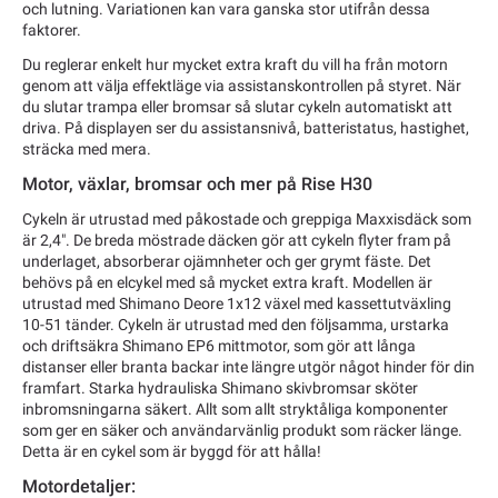
och lutning. Variationen kan vara ganska stor utifrån dessa
faktorer.
Du reglerar enkelt hur mycket extra kraft du vill ha från motorn
genom att välja effektläge via assistanskontrollen på styret. När
du slutar trampa eller bromsar så slutar cykeln automatiskt att
driva. På displayen ser du assistansnivå, batteristatus, hastighet,
sträcka med mera.
Motor, växlar, bromsar och mer på Rise H30
Cykeln är utrustad med påkostade och greppiga Maxxisdäck som
är 2,4". De breda möstrade däcken gör att cykeln flyter fram på
underlaget, absorberar ojämnheter och ger grymt fäste. Det
behövs på en elcykel med så mycket extra kraft. Modellen är
utrustad med Shimano Deore 1x12 växel med kassettutväxling
10-51 tänder. Cykeln är utrustad med den följsamma, urstarka
och driftsäkra Shimano EP6 mittmotor, som gör att långa
distanser eller branta backar inte längre utgör något hinder för din
framfart. Starka hydrauliska Shimano skivbromsar sköter
inbromsningarna säkert. Allt som allt stryktåliga komponenter
som ger en säker och användarvänlig produkt som räcker länge.
Detta är en cykel som är byggd för att hålla!
Motordetaljer: