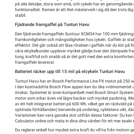
på alla detaljer, stora som små, och cykeln har en genomgående 
funktionalitet. Ramen är ett litet mästerverk i sig då den trots låg 
stabil.
Fjädrande framgaffel på Tunturi Havu
Den fjädrande framgaffeln Suntour XCM34 har 100 mm fjädrings
framkomligheten och mångsidigheten hos cykeln. Gaffeln är sta
effektivt. Det går också att låsa rörelsen i gaffeln när du kör på
våra elcykelkunder upplever mycket glädje över den dämpade fram
tung, kraftfull och snabb så är det gott med den extra komfor
framgaffeln levererar.
Batteriet räcker upp till 15 mil på elcykeln Tunturi Havu
Tunturi Havu har en Bosch Performance Line PX motor på 250 
I den kostnadsfria Bosch Flow appen kan du öka vridmomentet u
önskar. Systemet är även kompatibelt med Bosch Smart System. 
motor som orkar även vid lägre backar och mycket packning. Mot
av ett helt integrerat batteri på 600 Wh, vilket ger en räckvidd på up
optimala förhållanden) beroende på underlag, cyklistens vikt, dä
Variationen kan vara ganska stor utifrån dessa faktorer. Du ka
Calculator online och mata in dina dina värden för ett mer exakt 
Du reglerar enkelt hur mycket extra kraft du vill ha från motorn g