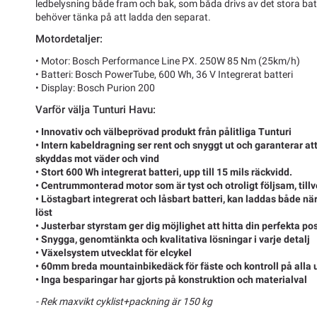
ledbelysning både fram och bak, som båda drivs av det stora batte
behöver tänka på att ladda den separat.
Motordetaljer:
• Motor: Bosch Performance Line PX. 250W 85 Nm (25km/h)
• Batteri: Bosch PowerTube, 600 Wh, 36 V Integrerat batteri
• Display: Bosch Purion 200
Varför välja Tunturi Havu:
• Innovativ och välbeprövad produkt från pålitliga Tunturi
• Intern kabeldragning ser rent och snyggt ut och garanterar at
skyddas mot väder och vind
• Stort 600 Wh integrerat batteri, upp till 15 mils räckvidd.
• Centrummonterad motor som är tyst och otroligt följsam, till
• Löstagbart integrerat och låsbart batteri, kan laddas både när
löst
• Justerbar styrstam ger dig möjlighet att hitta din perfekta po
• Snygga, genomtänkta och kvalitativa lösningar i varje detalj
• Växelsystem utvecklat för elcykel
• 60mm breda mountainbikedäck för fäste och kontroll på alla 
• Inga besparingar har gjorts på konstruktion och materialval
- Rek maxvikt cyklist+packning är 150 kg