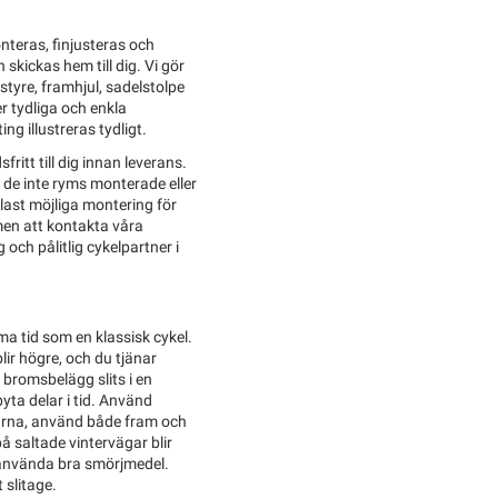
nteras, finjusteras och
skickas hem till dig. Vi gör
tyre, framhjul, sadelstolpe
r tydliga och enkla
ng illustreras tydligt.
fritt till dig innan leverans.
l de inte ryms monterade eller
last möjliga montering för
men att kontakta våra
g och pålitlig cykelpartner i
ma tid som en klassisk cykel.
blir högre, och du tjänar
 bromsbelägg slits i en
byta delar i tid. Använd
sarna, använd både fram och
 saltade vintervägar blir
t använda bra smörjmedel.
 slitage.