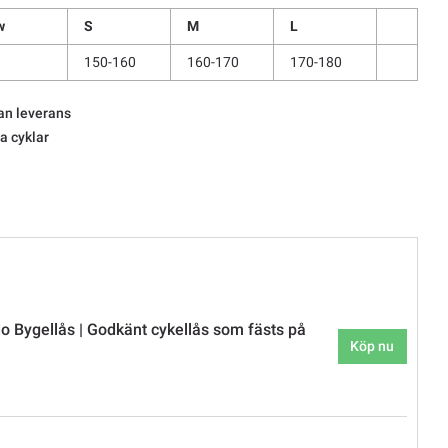
w
S
M
L
150-160
160-170
170-180
an leverans
la cyklar
 Bygellås | Godkänt cykellås som fästs på
Köp nu