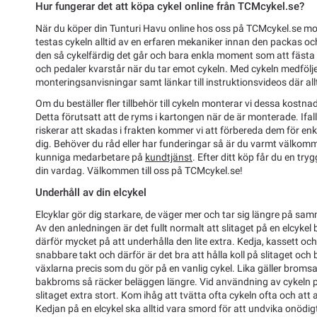
Hur fungerar det att köpa cykel online från TCMcykel.se?
När du köper din Tunturi Havu online hos oss på TCMcykel.se mo
testas cykeln alltid av en erfaren mekaniker innan den packas och 
den så cykelfärdig det går och bara enkla moment som att fästa s
och pedaler kvarstår när du tar emot cykeln. Med cykeln medfölje
monteringsanvisningar samt länkar till instruktionsvideos där allti
Om du beställer fler tillbehör till cykeln monterar vi dessa kostnads
Detta förutsatt att de ryms i kartongen när de är monterade. Ifal
riskerar att skadas i frakten kommer vi att förbereda dem för enk
dig. Behöver du råd eller har funderingar så är du varmt välkom
kunniga medarbetare på
kundtjänst
. Efter ditt köp får du en tryg
din vardag. Välkommen till oss på TCMcykel.se!
Underhåll av din elcykel
Elcyklar gör dig starkare, de väger mer och tar sig längre på sam
Av den anledningen är det fullt normalt att slitaget på en elcykel 
därför mycket på att underhålla den lite extra. Kedja, kassett och
snabbare takt och därför är det bra att hålla koll på slitaget och 
växlarna precis som du gör på en vanlig cykel. Lika gäller brom
bakbroms så räcker beläggen längre. Vid användning av cykeln på
slitaget extra stort. Kom ihåg att tvätta ofta cykeln ofta och at
Kedjan på en elcykel ska alltid vara smord för att undvika onödigt