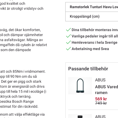
god kvalitet och
Ramstorlek Tunturi Havu Lo
vikt är otroligt vridstyv och
Kroppslängd (cm)
Dina tillbehör monteras inn
väg, det ökar komforten,
bil och dämpar ojämnheter
Vanliga pedaler ingår till al
 fina asfaltsvägar. Många av
Hemleverans i hela Sverige
gaffeln då cykeln är relativt
Avbetalning med Svea
ten som den dämpade
Passande tillbehör
watt och 85Nm i vridmoment.
pp till 90 Nm om du så
ABUS
Det ger en pigg och stark
orn är energisnål och drivs
ABUS Varedo
p till hela 15 mil i ecoläge (i
ramen
cktryck och terräng.
569 kr
n besöka Bosch Range
749 kr
estimat för din räckvidd.
enom att välja effektläge via
ABUS