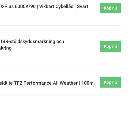
-Plus 6000K/90 | Vikbart Cykellås | Svart
Köp nu
 ISR-stöldskyddsmärkning och
Köp nu
äkring
Köp nu
eldtite TF2 Performance All Weather | 100ml