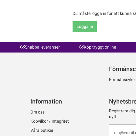
Du måste logga in för att kunna s
Logga in
Snabba leveranser
Köp tryggt online
Förmånsc
Förmånscykel ti
Information
Nyhetsbr
Registrera dig
Om oss
nytt.
Köpvilkor / Integritet
Våra butiker