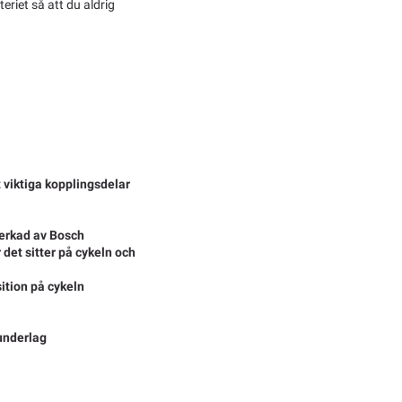
riet så att du aldrig
t viktiga kopplingsdelar
verkad av Bosch
 det sitter på cykeln och
sition på cykeln
underlag