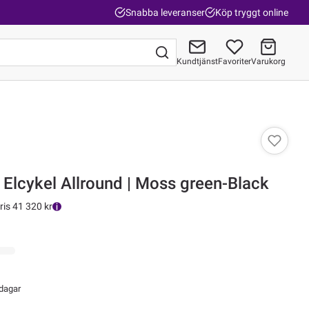
Snabba leveranser
Köp tryggt online
Kundtjänst
Favoriter
Varukorg
Gå till kassan
 Elcykel Allround | Moss green-Black
ris 41 320 kr
 dagar