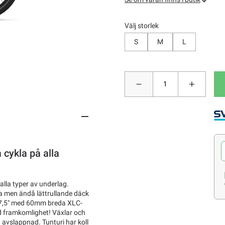
Välj storlek
S
M
L
 cykla på alla
 alla typer av underlag.
a men ändå lättrullande däck
 27,5" med 60mm breda XLC-
d framkomlighet! Växlar och
h avslappnad. Tunturi har koll