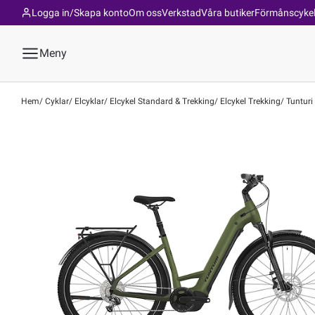
Logga in/Skapa konto
Om oss
Verkstad
Våra butiker
Förmånscyke
Meny
Hem
Cyklar
Elcyklar
Elcykel Standard & Trekking
Elcykel Trekking
Tunturi 