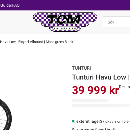
l
Guider
FAQ
Havu Low | Elcykel Allround | Moss green-Black
TUNTURI
Tunturi Havu Low |
39 999 kr
Rek. p
I externt lager
Skickas inom 5-9
Se om varan finns i butik