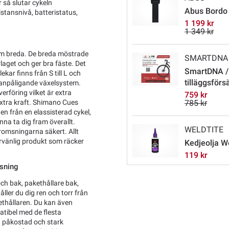
 så slutar cykeln
Abus Bordo X
stansnivå, batteristatus,
1 199 kr
1 349 kr
mm breda. De breda möstrade
SMARTDNA
laget och ger bra fäste. Det
SmartDNA /
kar finns från S till L och
tilläggsförs
tanpåligande växelsystem.
erföring vilket är extra
759 kr
785 kr
xtra kraft. Shimano Cues
n från en elassisterad cykel,
nna ta dig fram överallt.
WELDTITE
omsningarna säkert. Allt
rvänlig produkt som räcker
Kedjeolja W
119 kr
ysning
ch bak, pakethållare bak,
ller du dig ren och torr från
kethållaren. Du kan även
atibel med de flesta
 påkostad och stark