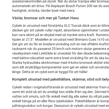
assistanskontrollen på styret. När du slutar trampa eller bromsar
automatiskt att driva. På displayen Bosch Purion 200 ser du assi
hastighet, sträcka, tänder lyset med mera.
Växlar, bromsar och mer på Tunturi Havu
Cykeln är utrustad med förstärkta XLC Toorak däck som är 60
däcken gör att cykeln rullar mjukt, absorberar ojämnheter i under
kan vara skönt på en elcykel med så mycket extra kraft. Ramstorle
hjulen är 27,5". Modellen är utrustad med Shimano Cues 1x10 u
Det gör att du får en bredare utväxling och en mer effektiv kraftöv
tacksamt när du passerat 25 km/h och motorn slutar generera e
växelsystem med LinkGlide är utvecklat för den ökade belastninge
med bättre robusthet samt extra bred utväxling för att du ska ku
Starka hydrauliska skivbromsar med 4-kolvs bromsok sköter inbr
som allt stryktåliga komponenter som ger en säker och använda
länge. Detta är en cykel som är byggd för att hålla!
Komplett utrustad med pakethållare, skärmar, stöd och bel
Cykeln redan i originalutförande är utrustad med skärmar fram o
samt ett stöd så att du smidigt kan ställa ifrån sig den. Därmed hå
vatten och smuts, och får enkelt med dig alla saker du vill på pa
enkelt hänga på en eller flera cykelväskor. Pakethållaren är komp
påhängsväskor och korgar. Dessutom är cykeln utrustad med en