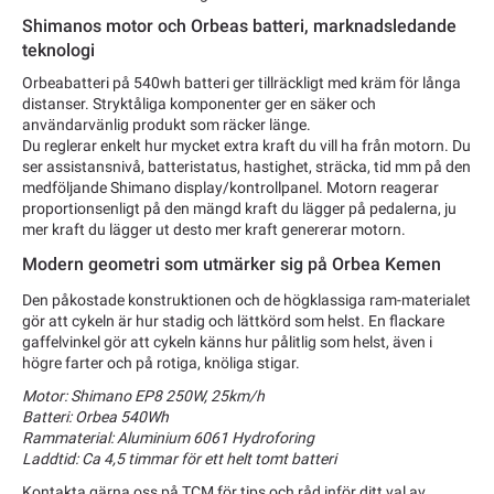
Shimanos motor och Orbeas batteri, marknadsledande
teknologi
Orbeabatteri på 540wh batteri ger tillräckligt med kräm för långa
distanser. Stryktåliga komponenter ger en säker och
användarvänlig produkt som räcker länge.
Du reglerar enkelt hur mycket extra kraft du vill ha från motorn. Du
ser assistansnivå, batteristatus, hastighet, sträcka, tid mm på den
medföljande Shimano display/kontrollpanel. Motorn reagerar
proportionsenligt på den mängd kraft du lägger på pedalerna, ju
mer kraft du lägger ut desto mer kraft genererar motorn.
Modern geometri som utmärker sig på Orbea Kemen
Den påkostade konstruktionen och de högklassiga ram-materialet
gör att cykeln är hur stadig och lättkörd som helst. En flackare
gaffelvinkel gör att cykeln känns hur pålitlig som helst, även i
högre farter och på rotiga, knöliga stigar.
Motor: Shimano EP8 250W, 25km/h
Batteri: Orbea 540Wh
Rammaterial: Aluminium 6061 Hydroforing
Laddtid: Ca 4,5 timmar för ett helt tomt batteri
Kontakta gärna oss på TCM för tips och råd inför ditt val av