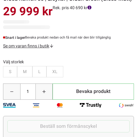
29 999 kr
Rek. pris 40 690 kr
Snart i lager
Bevaka produkt nedan och få mail när den blir tillgänglig
Se om varan finns i butik
Välj storlek
Bevaka
Bevaka
Bevaka
Bevaka
S
M
L
XL
Bevaka produkt
Beställ som förmånscykel