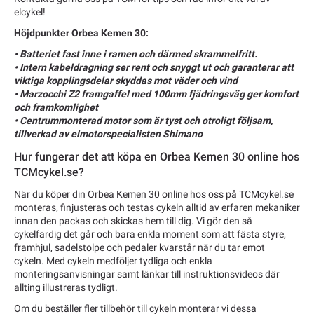
elcykel!
Höjdpunkter Orbea Kemen 30:
• Batteriet fast inne i ramen och därmed skrammelfritt.
• Intern kabeldragning ser rent och snyggt ut och garanterar att
viktiga kopplingsdelar skyddas mot väder och vind
• Marzocchi Z2 framgaffel med 100mm fjädringsväg ger komfort
och framkomlighet
• Centrummonterad motor som är tyst och otroligt följsam,
tillverkad av elmotorspecialisten Shimano
Hur fungerar det att köpa en Orbea Kemen 30 online hos
TCMcykel.se?
När du köper din Orbea Kemen 30 online hos oss på TCMcykel.se
monteras, finjusteras och testas cykeln alltid av erfaren mekaniker
innan den packas och skickas hem till dig. Vi gör den så
cykelfärdig det går och bara enkla moment som att fästa styre,
framhjul, sadelstolpe och pedaler kvarstår när du tar emot
cykeln. Med cykeln medföljer tydliga och enkla
monteringsanvisningar samt länkar till instruktionsvideos där
allting illustreras tydligt.
Om du beställer fler tillbehör till cykeln monterar vi dessa