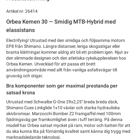
Artikel nr: 26414
Orbea Kemen 30 — Smidig MTB-Hybrid med
elassistans
Electrifying! Utrustad med den smidiga och följsamma motorn
EP8 från Shimano. Längre distanser, leriga skogsstigar eller
branta klättringar kommer aldrig att bli ett problem igen. Njut av
den slimmade designen och den atletiska cykelupplevelsen hos
Orbea Kemen. Utvecklad för att passa ett brett
användningsområde med allt från vanliga asfaltsvägar till
grusväg och stigar.
Bra komponenter som ger maximal prestanda per
satsad krona
Utrustad med Schwalbe G-One 29x2,25" breda breda däck,
Shimano Cues Linkglide 1x10 växlar och starka hydrauliska
skivbromsar. Marzocchi Bomber Z2 framgaffel med 100mm
fjädringsväg ger framkomlighet även i tuff terräng. På denna
modell har Orbea satsat mycket på ram, motor och batteri för att
du ska kunna lita på förnämlig kvalitet samt känna dig trygg med
marknadsledande teknologi.