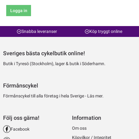
Logga in
Snabba leveranser
Köp tryggt online
Sveriges bästa cykelbutik online!
Butik i Tyresö (Stockholm), lager & butik i Söderhamn.
Förmånscykel
Förmånscykel till alla företag i hela Sverige -
Läs mer.
Följ oss gärna!
Information
Om oss
Facebook
Köpvilkor / Integritet