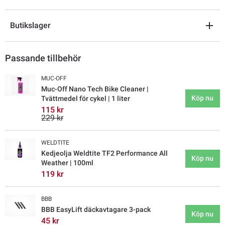
Butikslager
Passande tillbehör
MUC-OFF
Muc-Off Nano Tech Bike Cleaner |
Köp nu
Tvättmedel för cykel | 1 liter
115 kr
229 kr
WELDTITE
Kedjeolja Weldtite TF2 Performance All
Köp nu
Weather | 100ml
119 kr
BBB
BBB EasyLift däckavtagare 3-pack
Köp nu
45 kr