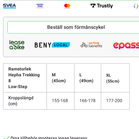
Beställ som förmånscykel
Ramstorlek
Hepha Trekking
M
L
XL
8
(45cm)
(49cm)
(55cm)
Low-Step
Kroppslängd
155-168
166-178
177-200
(cm)
Dina tillbehör monteras innan leverans