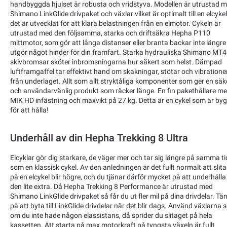
handbyggda hjulset är robusta och vridstyva. Modellen är utrustad 
Shimano LinkGlide drivpaket och växlar vilket är optimalt till en elcyke
det är utvecklat för att klara belastningen från en elmotor. Cykeln är
utrustad med den följsamma, starka och driftsäkra Hepha P110
mittmotor, som gör att långa distanser eller branta backar inte längre
utgör något hinder för din framfart. Starka hydrauliska Shimano MT
skivbromsar sköter inbromsningarna hur säkert som helst. Dämpad
luftframgaffel tar effektivt hand om skakningar, stötar och vibratione
från underlaget. Allt som allt stryktåliga komponenter som ger en säk
och användarvänlig produkt som räcker länge. En fin pakethållare m
MIK HD infästning och maxvikt på 27 kg. Detta är en cykel som är by
för att hålla!
Underhåll av din Hepha Trekking 8 Ultra
Elcyklar gör dig starkare, de väger mer och tar sig längre på samma ti
som en klassisk cykel. Av den anledningen är det fullt normalt att slit
på en elcykel blir högre, och du tjänar därför mycket på att underhålla
den lite extra. Då Hepha Trekking 8 Performance är utrustad med
Shimano LinkGlide drivpaket så får du ut fler mil på dina drivdelar. Tä
på att byta till LinkGlide drivdelar när det blir dags. Använd växlarna
om du inte hade någon elassistans, då sprider du slitaget på hela
kassetten. Att starta på max motorkraft på tyngsta växeln är fullt