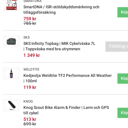
SMARTDNA
SmartDNA / ISR-stöldskyddsmärkning och
Köp
tilläggsförsäkring
759 kr
785 kr
SKS
SKS Infinity Topbag | MIK Cykelväska 7L
Tillfälligt 
| Toppväska med bra utrymmen
1 349 kr
WELDTITE
Kedjeolja Weldtite TF2 Performance All Weather
Köp
| 100ml
119 kr
KNOG
Knog Scout Bike Alarm & Finder | Larm och GPS
Köp
till cykel
513 kr
699 kr