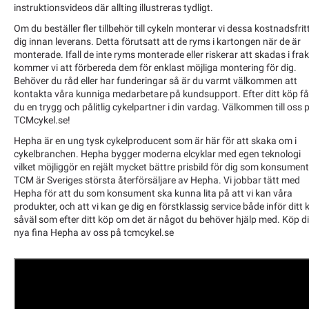
instruktionsvideos där allting illustreras tydligt.
Om du beställer fler tillbehör till cykeln monterar vi dessa kostnadsfrit
dig innan leverans. Detta förutsatt att de ryms i kartongen när de är
monterade. Ifall de inte ryms monterade eller riskerar att skadas i fra
kommer vi att förbereda dem för enklast möjliga montering för dig.
Behöver du råd eller har funderingar så är du varmt välkommen att
kontakta våra kunniga medarbetare på kundsupport. Efter ditt köp få
du en trygg och pålitlig cykelpartner i din vardag. Välkommen till oss 
TCMcykel.se!
Hepha är en ung tysk cykelproducent som är här för att skaka om i
cykelbranchen. Hepha bygger moderna elcyklar med egen teknologi
vilket möjliggör en rejält mycket bättre prisbild för dig som konsument
TCM är Sveriges största återförsäljare av Hepha. Vi jobbar tätt med
Hepha för att du som konsument ska kunna lita på att vi kan våra
produkter, och att vi kan ge dig en förstklassig service både inför ditt 
såväl som efter ditt köp om det är något du behöver hjälp med. Köp d
nya fina Hepha av oss på tcmcykel.se