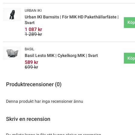
URBAN IKI
Urban IKI Barnsits | För MIK HD Pakethållarfäste |
Köp
Svart
1 087 kr
1 289 kr
BASIL
Basil Lesto MIK | Cykelkorg MIK | Svart
Köp
589 kr
699 kr
Produktrecensioner (0)
Denna produkt har inga recensioner ännu
Skriv en recension