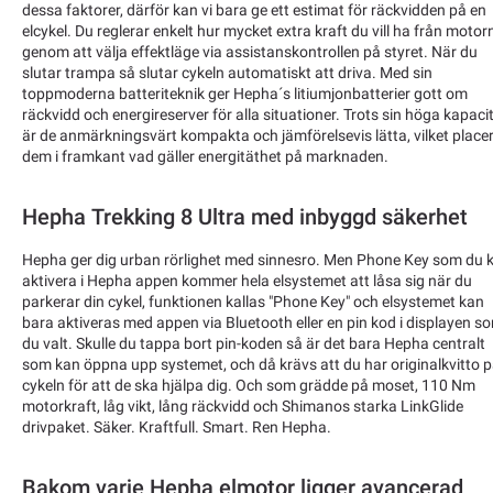
dessa faktorer, därför kan vi bara ge ett estimat för räckvidden på en
elcykel. Du reglerar enkelt hur mycket extra kraft du vill ha från motor
genom att välja effektläge via assistanskontrollen på styret. När du
slutar trampa så slutar cykeln automatiskt att driva. Med sin
toppmoderna batteriteknik ger Hepha´s litiumjonbatterier gott om
räckvidd och energireserver för alla situationer. Trots sin höga kapaci
är de anmärkningsvärt kompakta och jämförelsevis lätta, vilket place
dem i framkant vad gäller energitäthet på marknaden.
Hepha Trekking 8 Ultra med inbyggd säkerhet
Hepha ger dig urban rörlighet med sinnesro. Men Phone Key som du 
aktivera i Hepha appen kommer hela elsystemet att låsa sig när du
parkerar din cykel, funktionen kallas "Phone Key" och elsystemet kan
bara aktiveras med appen via Bluetooth eller en pin kod i displayen s
du valt. Skulle du tappa bort pin-koden så är det bara Hepha centralt
som kan öppna upp systemet, och då krävs att du har originalkvitto 
cykeln för att de ska hjälpa dig. Och som grädde på moset, 110 Nm
motorkraft, låg vikt, lång räckvidd och Shimanos starka LinkGlide
drivpaket. Säker. Kraftfull. Smart. Ren Hepha.
Bakom varje Hepha elmotor ligger avancerad