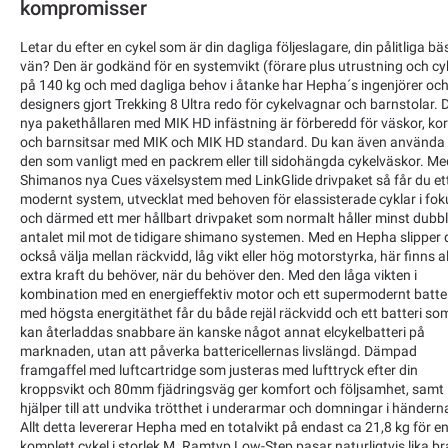
kompromisser
Letar du efter en cykel som är din dagliga följeslagare, din pålitliga bä
vän? Den är godkänd för en systemvikt (förare plus utrustning och cy
på 140 kg och med dagliga behov i åtanke har Hepha´s ingenjörer oc
designers gjort Trekking 8 Ultra redo för cykelvagnar och barnstolar. 
nya pakethållaren med MIK HD infästning är förberedd för väskor, ko
och barnsitsar med MIK och MIK HD standard. Du kan även använda
den som vanligt med en packrem eller till sidohängda cykelväskor. Me
Shimanos nya Cues växelsystem med LinkGlide drivpaket så får du et
modernt system, utvecklat med behoven för elassisterade cyklar i fok
och därmed ett mer hållbart drivpaket som normalt håller minst dubb
antalet mil mot de tidigare shimano systemen. Med en Hepha slipper 
också välja mellan räckvidd, låg vikt eller hög motorstyrka, här finns al
extra kraft du behöver, när du behöver den. Med den låga vikten i
kombination med en energieffektiv motor och ett supermodernt batte
med högsta energitäthet får du både rejäl räckvidd och ett batteri so
kan återladdas snabbare än kanske något annat elcykelbatteri på
marknaden, utan att påverka battericellernas livslängd. Dämpad
framgaffel med luftcartridge som justeras med lufttryck efter din
kroppsvikt och 80mm fjädringsväg ger komfort och följsamhet, samt
hjälper till att undvika trötthet i underarmar och domningar i händern
Allt detta levererar Hepha med en totalvikt på endast ca 21,8 kg för e
komplett cykel i storlek M. Ramtyp Low-Step pasar naturligtvis lika br