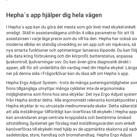
Hepha´s app hjälper dig hela vägen
I Hepha´s app kan du göra det mesta som gör livet med elcykel enkelt
smidigt. Ställ in assistanslägena utifrån 4 olika parametrar för att få
assistansen i varje läge precis som du vill ha den. Hepha har också s
moderna elbilar en ständig utveckling av sin app och sin mjukvara, så
nya smarta funktioner och optimeringar lanseras löpande. Du kan föl
alla data kring förbrukning och din körprofil, batteristatus, anpassa
ljuskontroll, ljudvarningar osv. Du kan även göra diagnostik direkt i
appen, allt för att underlätta din vardag med din Hepha elcykel. Längs
ner på denna sida i Frågor&Svar kan du läsa allt om Hepha´s app.
Hepha Ergo Adjust System - trots de många justeringsmöjligheter so
finns tillgängliga utnyttjar många cyklister inte de ergonomiska
möjligheterna som finns hos sina elcyklar. Det nya Ergo Adjust syste
från Hepha ändrar detta. Alla ergonomiskt relevanta kontaktpunkter
Hepha elcyklar är nu utrustade mednumrerade skalor. Detta säkerstäl
att alla inställningar tillförlitligt kan överföras till elcykeln.I Hepha-ap
kan användaren ange centrala kroppsdata och bestämma önskad
sittställning.Systemet ger förslag med inställningsvärden som enkelt
kanöverföras till elcykeln med hjälp av de uppmärkta skalorna på sade
sadelstolpe, styre, handtag och bromshandtag. Hepha Ergo Adjust