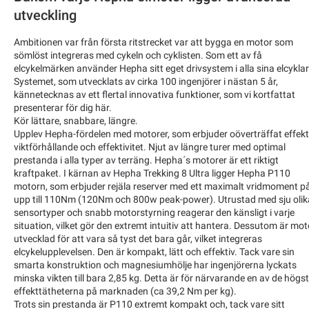
utveckling
Ambitionen var från första ritstrecket var att bygga en motor som
sömlöst integreras med cykeln och cyklisten. Som ett av få
elcykelmärken använder Hepha sitt eget drivsystem i alla sina elcyklar
Systemet, som utvecklats av cirka 100 ingenjörer i nästan 5 år,
kännetecknas av ett flertal innovativa funktioner, som vi kortfattat
presenterar för dig här.
Kör lättare, snabbare, längre.
Upplev Hepha-fördelen med motorer, som erbjuder oöverträffat effekt
viktförhållande och effektivitet. Njut av längre turer med optimal
prestanda i alla typer av terräng. Hepha´s motorer är ett riktigt
kraftpaket. I kärnan av Hepha Trekking 8 Ultra ligger Hepha P110
motorn, som erbjuder rejäla reserver med ett maximalt vridmoment p
upp till 110Nm (120Nm och 800w peak-power). Utrustad med sju olik
sensortyper och snabb motorstyrning reagerar den känsligt i varje
situation, vilket gör den extremt intuitiv att hantera. Dessutom är mo
utvecklad för att vara så tyst det bara går, vilket integreras
elcykelupplevelsen. Den är kompakt, lätt och effektiv. Tack vare sin
smarta konstruktion och magnesiumhölje har ingenjörerna lyckats
minska vikten till bara 2,85 kg. Detta är för närvarande en av de högs
effekttätheterna på marknaden (ca 39,2 Nm per kg).
Trots sin prestanda är P110 extremt kompakt och, tack vare sitt