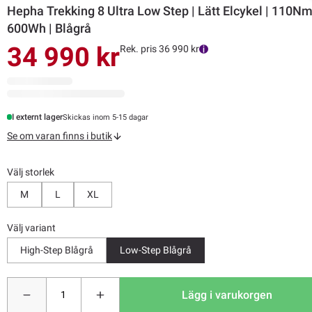
Hepha Trekking 8 Ultra Low Step | Lätt Elcykel | 110Nm
600Wh | Blågrå
34 990 kr
Rek. pris 36 990 kr
I externt lager
Skickas inom 5-15 dagar
Se om varan finns i butik
Välj storlek
M
L
XL
Välj variant
High-Step Blågrå
Low-Step Blågrå
Lägg i varukorgen