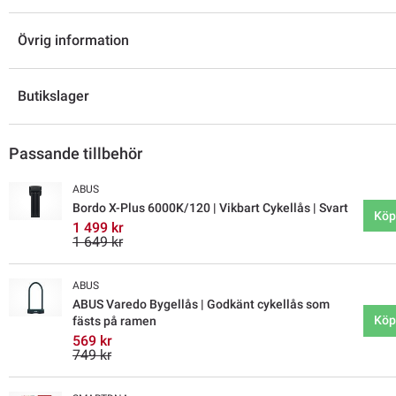
Övrig information
Butikslager
Passande tillbehör
ABUS
Bordo X-Plus 6000K/120 | Vikbart Cykellås | Svart
Köp
1 499 kr
1 649 kr
ABUS
ABUS Varedo Bygellås | Godkänt cykellås som
Köp
fästs på ramen
569 kr
749 kr