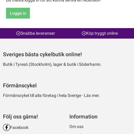
Du måste logga in för att kunna skriva en recension
Logga in
Snabba leveranser
Köp tryggt online
Sveriges bästa cykelbutik online!
Butik i Tyresö (Stockholm), lager & butik i Söderhamn.
Förmånscykel
Förmånscykel till alla företag i hela Sverige -
Läs mer.
Följ oss gärna!
Information
Om oss
Facebook