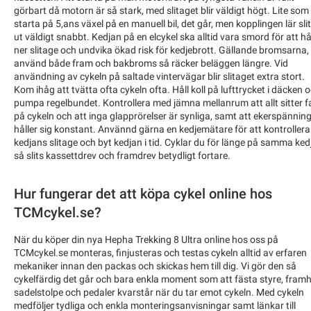
görbart då motorn är så stark, med slitaget blir väldigt högt. Lite som
starta på 5,ans växel på en manuell bil, det går, men kopplingen lär sli
ut väldigt snabbt. Kedjan på en elcykel ska alltid vara smord för att hå
ner slitage och undvika ökad risk för kedjebrott. Gällande bromsarna,
använd både fram och bakbroms så räcker beläggen längre. Vid
användning av cykeln på saltade vintervägar blir slitaget extra stort.
Kom ihåg att tvätta ofta cykeln ofta. Håll koll på lufttrycket i däcken 
pumpa regelbundet. Kontrollera med jämna mellanrum att allt sitter f
på cykeln och att inga glapprörelser är synliga, samt att ekerspännin
håller sig konstant. Använnd gärna en kedjemätare för att kontrollera
kedjans slitage och byt kedjan i tid. Cyklar du för länge på samma ked
så slits kassettdrev och framdrev betydligt fortare.
Hur fungerar det att köpa cykel online hos
TCMcykel.se?
När du köper din nya Hepha Trekking 8 Ultra online hos oss på
TCMcykel.se monteras, finjusteras och testas cykeln alltid av erfaren
mekaniker innan den packas och skickas hem till dig. Vi gör den så
cykelfärdig det går och bara enkla moment som att fästa styre, framhj
sadelstolpe och pedaler kvarstår när du tar emot cykeln. Med cykeln
medföljer tydliga och enkla monteringsanvisningar samt länkar till