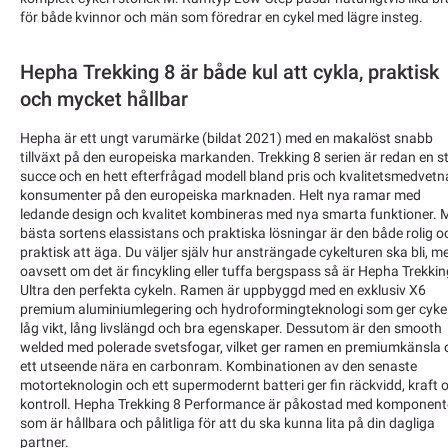
för både kvinnor och män som föredrar en cykel med lägre insteg.
Hepha Trekking 8 är både kul att cykla, praktisk
och mycket hållbar
Hepha är ett ungt varumärke (bildat 2021) med en makalöst snabb
tillväxt på den europeiska markanden. Trekking 8 serien är redan en s
succe och en hett efterfrågad modell bland pris och kvalitetsmedvetn
konsumenter på den europeiska marknaden. Helt nya ramar med
ledande design och kvalitet kombineras med nya smarta funktioner. 
bästa sortens elassistans och praktiska lösningar är den både rolig o
praktisk att äga. Du väljer själv hur ansträngade cykelturen ska bli, m
oavsett om det är fincykling eller tuffa bergspass så är Hepha Trekkin
Ultra den perfekta cykeln. Ramen är uppbyggd med en exklusiv X6
premium aluminiumlegering och hydroformingteknologi som ger cyke
låg vikt, lång livslängd och bra egenskaper. Dessutom är den smooth
welded med polerade svetsfogar, vilket ger ramen en premiumkänsla 
ett utseende nära en carbonram. Kombinationen av den senaste
motorteknologin och ett supermodernt batteri ger fin räckvidd, kraft 
kontroll. Hepha Trekking 8 Performance är påkostad med komponent
som är hållbara och pålitliga för att du ska kunna lita på din dagliga
partner.