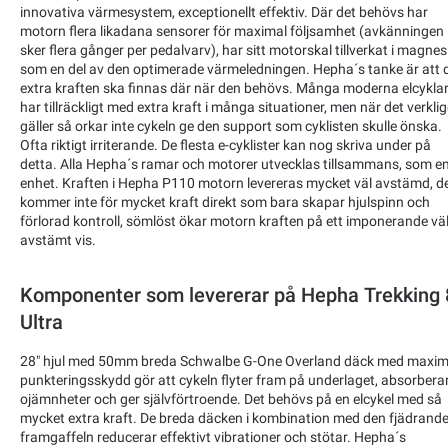
innovativa värmesystem, exceptionellt effektiv. Där det behövs har
motorn flera likadana sensorer för maximal följsamhet (avkänningen
sker flera gånger per pedalvarv), har sitt motorskal tillverkat i magne
som en del av den optimerade värmeledningen. Hepha´s tanke är att 
extra kraften ska finnas där när den behövs. Många moderna elcykla
har tillräckligt med extra kraft i många situationer, men när det verkli
gäller så orkar inte cykeln ge den support som cyklisten skulle önska.
Ofta riktigt irriterande. De flesta e-cyklister kan nog skriva under på
detta. Alla Hepha´s ramar och motorer utvecklas tillsammans, som e
enhet. Kraften i Hepha P110 motorn levereras mycket väl avstämd, d
kommer inte för mycket kraft direkt som bara skapar hjulspinn och
förlorad kontroll, sömlöst ökar motorn kraften på ett imponerande vä
avstämt vis.
Komponenter som levererar på Hepha Trekking 
Ultra
28" hjul med 50mm breda Schwalbe G-One Overland däck med maximalt
punkteringsskydd gör att cykeln flyter fram på underlaget, absorbera
ojämnheter och ger självförtroende. Det behövs på en elcykel med så
mycket extra kraft. De breda däcken i kombination med den fjädrand
framgaffeln reducerar effektivt vibrationer och stötar. Hepha´s