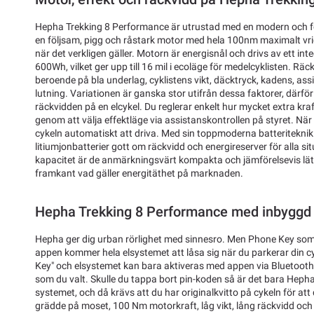
Hepha Trekking 8 Performance är utrustad med en modern och f
en följsam, pigg och råstark motor med hela 100nm maximalt v
när det verkligen gäller. Motorn är energisnål och drivs av ett in
600Wh, vilket ger upp till 16 mil i ecoläge för medelcyklisten. R
beroende på bla underlag, cyklistens vikt, däcktryck, kadens, ass
lutning. Variationen är ganska stor utifrån dessa faktorer, därför
räckvidden på en elcykel. Du reglerar enkelt hur mycket extra kraf
genom att välja effektläge via assistanskontrollen på styret. När
cykeln automatiskt att driva. Med sin toppmoderna batteritekni
litiumjonbatterier gott om räckvidd och energireserver för alla si
kapacitet är de anmärkningsvärt kompakta och jämförelsevis lätta
framkant vad gäller energitäthet på marknaden.
Hepha Trekking 8 Performance med inbyggd
Hepha ger dig urban rörlighet med sinnesro. Men Phone Key som
appen kommer hela elsystemet att låsa sig när du parkerar din cy
Key" och elsystemet kan bara aktiveras med appen via Bluetooth e
som du valt. Skulle du tappa bort pin-koden så är det bara Hep
systemet, och då krävs att du har originalkvitto på cykeln för at
grädde på moset, 100 Nm motorkraft, låg vikt, lång räckvidd oc