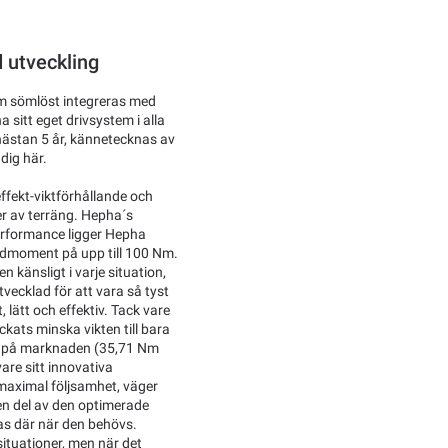
 utveckling
om sömlöst integreras med
sitt eget drivsystem i alla
 nästan 5 år, kännetecknas av
 dig här.
ffekt-viktförhållande och
per av terräng. Hepha´s
Performance ligger Hepha
idmoment på upp till 100 Nm.
känsligt i varje situation,
tvecklad för att vara så tyst
 lätt och effektiv. Tack vare
kats minska vikten till bara
na på marknaden (35,71 Nm
are sitt innovativa
 maximal följsamhet, väger
en del av den optimerade
as där när den behövs.
situationer, men när det