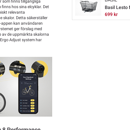
 som finns tillgängliga
finns hos sina elcyklar. Det
Basil Lesto 
iskt relevanta
699 kr
skalor. Detta säkerställer
Hepha-appen kan användaren
ystemet ger förslag med
älp av de uppmärkta skalorna
 Ergo Adjust system har
ng 8 Performance