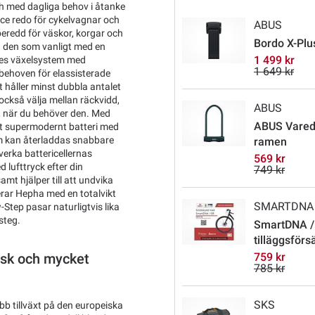
ch med dagliga behov i åtanke
ce redo för cykelvagnar och
ABUS
eredd för väskor, korgar och
Bordo X-Plus
 den som vanligt med en
1 499 kr
ues växelsystem med
1 649 kr
 behoven för elassisterade
t håller minst dubbla antalet
ckså välja mellan räckvidd,
ABUS
er, när du behöver den. Med
ABUS Varedo
tt supermodernt batteri med
som kan återladdas snabbare
ramen
erka battericellernas
569 kr
lufttryck efter din
749 kr
t hjälper till att undvika
erar Hepha med en totalvikt
SMARTDNA
Step pasar naturligtvis lika
steg.
SmartDNA /
tilläggsförs
759 kr
tisk och mycket
785 kr
SKS
b tillväxt på den europeiska