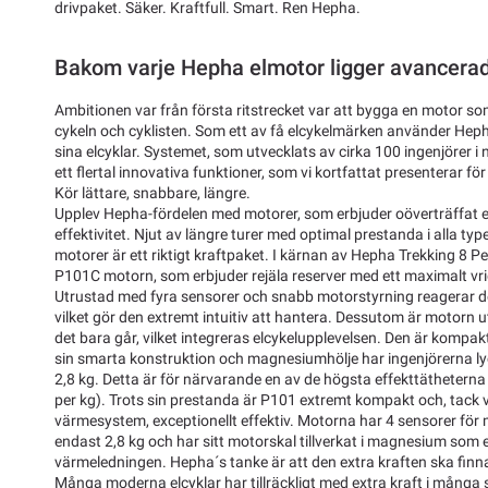
drivpaket. Säker. Kraftfull. Smart. Ren Hepha.
Bakom varje Hepha elmotor ligger avancerad
Ambitionen var från första ritstrecket var att bygga en motor s
cykeln och cyklisten. Som ett av få elcykelmärken använder Hepha 
sina elcyklar. Systemet, som utvecklats av cirka 100 ingenjörer i
ett flertal innovativa funktioner, som vi kortfattat presenterar för
Kör lättare, snabbare, längre.
Upplev Hepha-fördelen med motorer, som erbjuder oöverträffat e
effektivitet. Njut av längre turer med optimal prestanda i alla ty
motorer är ett riktigt kraftpaket. I kärnan av Hepha Trekking 8 
P101C motorn, som erbjuder rejäla reserver med ett maximalt vr
Utrustad med fyra sensorer och snabb motorstyrning reagerar den 
vilket gör den extremt intuitiv att hantera. Dessutom är motorn u
det bara går, vilket integreras elcykelupplevelsen. Den är kompakt,
sin smarta konstruktion och magnesiumhölje har ingenjörerna lyc
2,8 kg. Detta är för närvarande en av de högsta effekttätheter
per kg). Trots sin prestanda är P101 extremt kompakt och, tack v
värmesystem, exceptionellt effektiv. Motorna har 4 sensorer för
endast 2,8 kg och har sitt motorskal tillverkat i magnesium som 
värmeledningen. Hepha´s tanke är att den extra kraften ska finn
Många moderna elcyklar har tillräckligt med extra kraft i många 