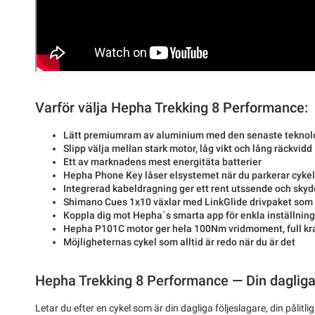
Varför välja Hepha Trekking 8 Performance:
Lätt premiumram av aluminium med den senaste teknol
Slipp välja mellan stark motor, låg vikt och lång räckvidd
Ett av marknadens mest energitäta batterier
Hepha Phone Key låser elsystemet när du parkerar cyke
Integrerad kabeldragning ger ett rent utssende och skyd
Shimano Cues 1x10 växlar med LinkGlide drivpaket som 
Koppla dig mot Hepha´s smarta app för enkla inställnin
Hepha P101C motor ger hela 100Nm vridmoment, full kra
Möjligheternas cykel som alltid är redo när du är det
Hepha Trekking 8 Performance — Din dagliga 
Letar du efter en cykel som är din dagliga följeslagare, din pålit