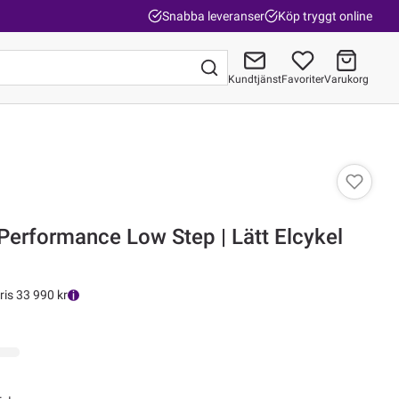
Snabba leveranser
Köp tryggt online
Kundtjänst
Favoriter
Varukorg
Gå till kassan
Performance Low Step | Lätt Elcykel
ris 33 990 kr