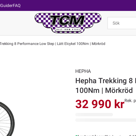
l
Guider
FAQ
rekking 8 Performance Low Step | Lätt Elcykel 100Nm | Mörkröd
HEPHA
Hepha Trekking 8 
100Nm | Mörkröd
32 990 kr
Rek. p