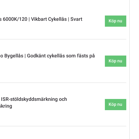
 6000K/120 | Vikbart Cykellås | Svart
Köp nu
 Bygellås | Godkänt cykellås som fästs på
Köp nu
 ISR-stöldskyddsmärkning och
Köp nu
äkring