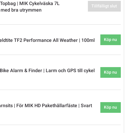
y Topbag | MIK Cykelväska 7L
Tillfälligt slut
a med bra utrymmen
Köp nu
eldtite TF2 Performance All Weather | 100ml
ike Alarm & Finder | Larm och GPS till cykel
Köp nu
rnsits | För MIK HD Pakethållarfäste | Svart
Köp nu