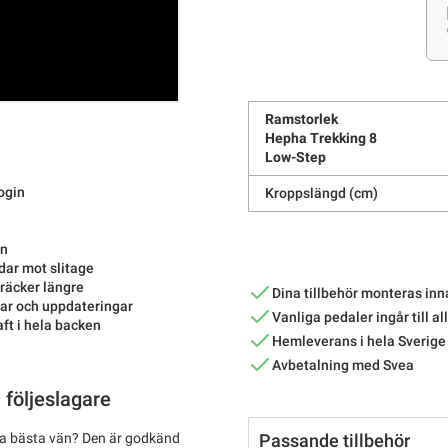
Ramstorlek
Hepha Trekking 8
Low-Step
ogin
Kroppslängd (cm)
ln
dar mot slitage
räcker längre
Dina tillbehör monteras inn
gar och uppdateringar
Vanliga pedaler ingår till al
ft i hela backen
Hemleverans i hela Sverige
Avbetalning med Svea
följeslagare
liga bästa vän? Den är godkänd
Passande tillbehör