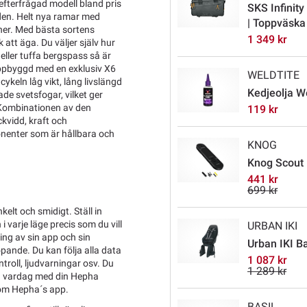
efterfrågad modell bland pris
SKS Infinit
en. Helt nya ramar med
| Toppväsk
ner. Med bästa sortens
1 349 kr
 att äga. Du väljer själv hur
eller tuffa bergspass så är
ppbyggd med en exklusiv X6
WELDTITE
keln låg vikt, lång livslängd
Kedjeolja W
e svetsfogar, vilket ger
Kombinationen av den
119 kr
kvidd, kraft och
nenter som är hållbara och
KNOG
Knog Scout B
441 kr
699 kr
elt och smidigt. Ställ in
 varje läge precis som du vill
URBAN IKI
ng av sin app och sin
Urban IKI Ba
pande. Du kan följa alla data
1 087 kr
troll, ljudvarningar osv. Du
1 289 kr
din vardag med din Hepha
t om Hepha´s app.
BASIL