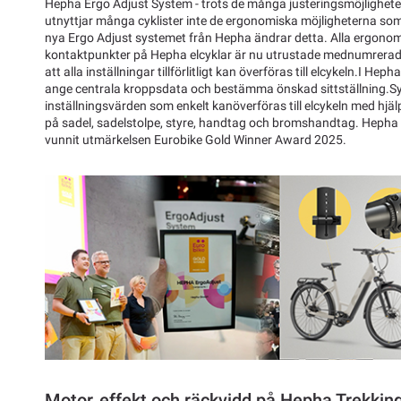
Hepha Ergo Adjust System - trots de många justeringsmöjligheter
utnyttjar många cyklister inte de ergonomiska möjligheterna som 
nya Ergo Adjust systemet från Hepha ändrar detta. Alla ergonom
kontaktpunkter på Hepha elcyklar är nu utrustade mednumrerade 
att alla inställningar tillförlitligt kan överföras till elcykeln.I 
ange centrala kroppsdata och bestämma önskad sittställning.S
inställningsvärden som enkelt kanöverföras till elcykeln med hj
på sadel, sadelstolpe, styre, handtag och bromshandtag. Hepha
vunnit utmärkelsen Eurobike Gold Winner Award 2025.
Motor, effekt och räckvidd på Hepha Trekki