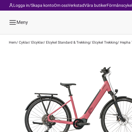
Logga in/Skapa konto
Om oss
Verkstad
Våra butiker
Förmånscyke
Meny
Hem
Cyklar
Elcyklar
Elcykel Standard & Trekking
Elcykel Trekking
Hepha T