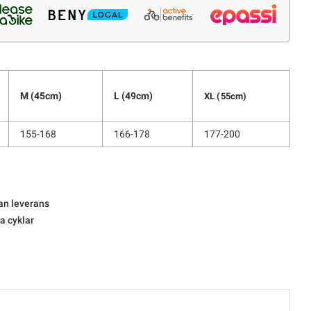
M (45cm)
L (49cm)
XL (55cm)
155-168
166-178
177-200
an leverans
la cyklar