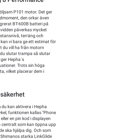
öljsam P101 motor. Det ger
ridmoment, den orkar även
tegrerat BT-600B batteri på
äckvidden påverkas mycket
istansnivå, terräng och
 kan vi bara ge ett estimat för
t du vill ha från motorn
 du slutar trampa så slutar
k ger Hepha´s
tuationer. Trots sin höga
, vilket placerar dem i
 säkerhet
 du kan aktivera i Hepha
kel, funktionen kallas "Phone
ller en pin kod i displayen
ha centralt som kan öppna upp
t de ska hjälpa dig. Och som
h Shimanos starka LinkGlide