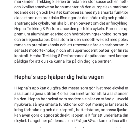
markanden. Trekking 8 serien är redan en stor succe och en hett 
och kvalitetsmedvetna konsumenter på den europeiska marknad
ledande design och kvalitet kombineras med nya smarta funktio
elassistans och praktiska lösningar är den både rolig och praktisk
ansträngade cykelturen ska bli, men oavsett om det är fincykling 
Hepha Trekking 8 Performance den perfekta cykeln. Ramen är u
premium aluminiumlegering och hydroformingteknologi som ger cy
och bra egenskaper. Dessutom är den smooth welded med polerad
ramen en premiumkänsla och ett utseende nära en carbonram. 
senaste motorteknologin och ett supermodernt batteri ger fin räc
kontroll. Hepha Trekking 8 Performance är påkostad med kompo
pålitliga för att du ska kunna lita på din dagliga partner.
Hepha´s app hjälper dig hela vägen
I Hepha´s app kan du göra det mesta som gör livet med elcykel enk
assistanslägena utifrån 4 olika parametrar för att få assistansen i
ha den. Hepha har också som moderna elbilar en ständig utveckli
mjukvara, så nya smarta funktioner och optimeringar lanseras lö
kring förbrukning och din körprofil, batteristatus, anpassa ljuskon
kan även göra diagnostik direkt i appen, allt för att underlätta 
elcykel. Längst ner på denna sida i Frågor&Svar kan du läsa all