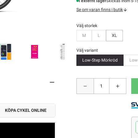
I externt lager
Skickas inom 5-1
Se om varan finns i butik
Välj storlek
Bevaka
Bevaka
M
L
XL
Välj variant
Low-Step Mörkröd
Low
KÖPA CYKEL ONLINE