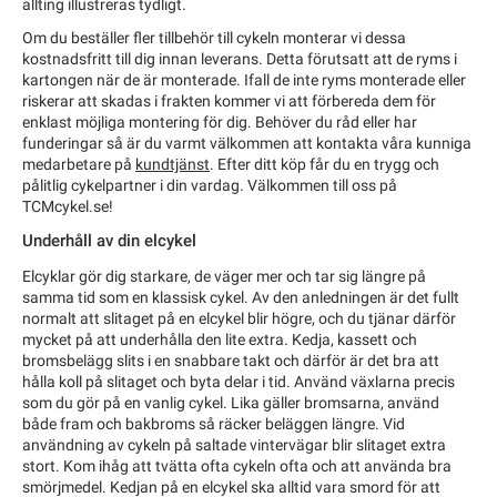
allting illustreras tydligt.
Om du beställer fler tillbehör till cykeln monterar vi dessa
kostnadsfritt till dig innan leverans. Detta förutsatt att de ryms i
kartongen när de är monterade. Ifall de inte ryms monterade eller
riskerar att skadas i frakten kommer vi att förbereda dem för
enklast möjliga montering för dig. Behöver du råd eller har
funderingar så är du varmt välkommen att kontakta våra kunniga
medarbetare på
kundtjänst
. Efter ditt köp får du en trygg och
pålitlig cykelpartner i din vardag. Välkommen till oss på
TCMcykel.se!
Underhåll av din elcykel
Elcyklar gör dig starkare, de väger mer och tar sig längre på
samma tid som en klassisk cykel. Av den anledningen är det fullt
normalt att slitaget på en elcykel blir högre, och du tjänar därför
mycket på att underhålla den lite extra. Kedja, kassett och
bromsbelägg slits i en snabbare takt och därför är det bra att
hålla koll på slitaget och byta delar i tid. Använd växlarna precis
som du gör på en vanlig cykel. Lika gäller bromsarna, använd
både fram och bakbroms så räcker beläggen längre. Vid
användning av cykeln på saltade vintervägar blir slitaget extra
stort. Kom ihåg att tvätta ofta cykeln ofta och att använda bra
smörjmedel. Kedjan på en elcykel ska alltid vara smord för att