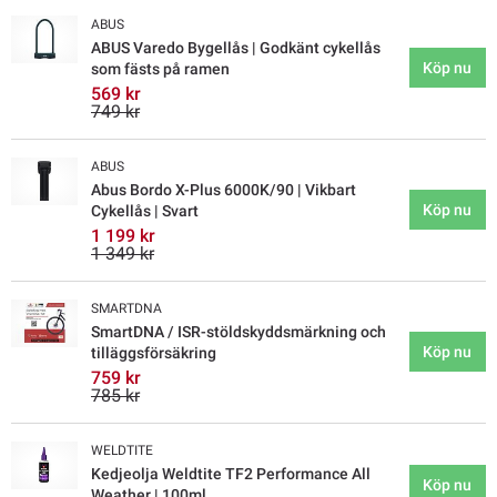
ABUS
ABUS Varedo Bygellås | Godkänt cykellås
Köp nu
som fästs på ramen
569 kr
749 kr
ABUS
Abus Bordo X-Plus 6000K/90 | Vikbart
Köp nu
Cykellås | Svart
1 199 kr
1 349 kr
SMARTDNA
SmartDNA / ISR-stöldskyddsmärkning och
Köp nu
tilläggsförsäkring
759 kr
785 kr
WELDTITE
Kedjeolja Weldtite TF2 Performance All
Köp nu
Weather | 100ml