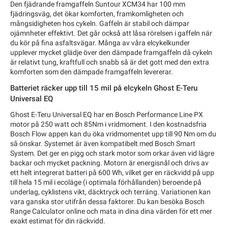
Den fjädrande framgaffeln Suntour XCM34 har 100 mm
fjädringsväg, det ökar komforten, framkomligheten och
mångsidigheten hos cykeln. Gaffeln är stabil och dämpar
ojämnheter effektivt. Det går också att låsa rörelsen i gaffeln när
du kör på fina asfaltsvägar. Många av våra elcykelkunder
upplever mycket glädje över den dämpade framgaffeln då cykeln
är relativt tung, kraftfull och snabb så är det gott med den extra
komforten som den dämpade framgaffeln levererar.
Batteriet räcker upp till 15 mil på elcykeln Ghost E-Teru
Universal EQ
Ghost E-Teru Universal EQ har en Bosch Performance Line PX
motor på 250 watt och 85Nm i vridmoment. I den kostnadsfria
Bosch Flow appen kan du öka vridmomentet upp till 90 Nm om du
så önskar. Systemet är även kompatibelt med Bosch Smart
System. Det ger en pigg och stark motor som orkar även vid lägre
backar och mycket packning. Motorn är energisnål och drivs av
ett helt integrerat batteri på 600 Wh, vilket ger en räckvidd på upp
till hela 15 mil i ecoläge (i optimala förhållanden) beroende på
underlag, cyklistens vikt, däcktryck och terräng. Variationen kan
vara ganska stor utifrån dessa faktorer. Du kan besöka Bosch
Range Calculator online och mata in dina dina värden för ett mer
exakt estimat för din räckvidd.