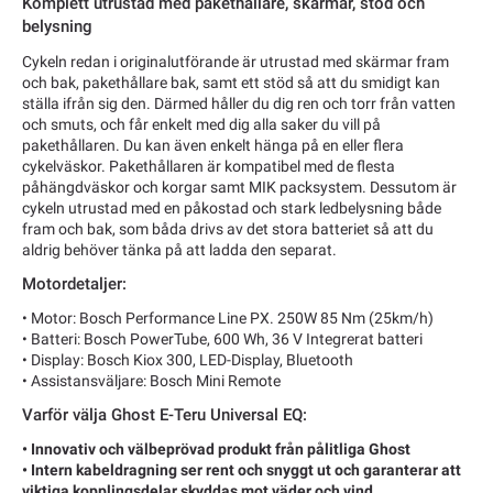
Komplett utrustad med pakethållare, skärmar, stöd och
belysning
Cykeln redan i originalutförande är utrustad med skärmar fram
och bak, pakethållare bak, samt ett stöd så att du smidigt kan
ställa ifrån sig den. Därmed håller du dig ren och torr från vatten
och smuts, och får enkelt med dig alla saker du vill på
pakethållaren. Du kan även enkelt hänga på en eller flera
cykelväskor. Pakethållaren är kompatibel med de flesta
påhängdväskor och korgar samt MIK packsystem. Dessutom är
cykeln utrustad med en påkostad och stark ledbelysning både
fram och bak, som båda drivs av det stora batteriet så att du
aldrig behöver tänka på att ladda den separat.
Motordetaljer:
• Motor: Bosch Performance Line PX. 250W 85 Nm (25km/h)
• Batteri: Bosch PowerTube, 600 Wh, 36 V Integrerat batteri
• Display: Bosch Kiox 300, LED-Display, Bluetooth
• Assistansväljare: Bosch Mini Remote
Varför välja Ghost E-Teru Universal EQ:
• Innovativ och välbeprövad produkt från pålitliga Ghost
• Intern kabeldragning ser rent och snyggt ut och garanterar att
viktiga kopplingsdelar skyddas mot väder och vind