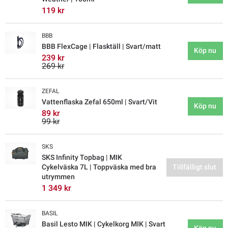
119 kr
BBB
BBB FlexCage | Flasktäll | Svart/matt
Köp nu
239 kr
269 kr
ZEFAL
Vattenflaska Zefal 650ml | Svart/Vit
Köp nu
89 kr
99 kr
SKS
SKS Infinity Topbag | MIK
Cykelväska 7L | Toppväska med bra
Tillfälligt slut
utrymmen
1 349 kr
BASIL
Basil Lesto MIK | Cykelkorg MIK | Svart