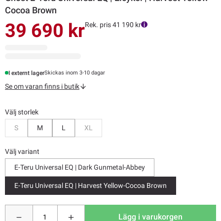
Cocoa Brown
39 690 kr
Rek. pris 41 190 kr
I externt lager
Skickas inom 3-10 dagar
Se om varan finns i butik
Välj storlek
Bevaka
Bevaka
S
M
L
XL
Välj variant
E-Teru Universal EQ | Dark Gunmetal-Abbey
E-Teru Universal EQ | Harvest Yellow-Cocoa Brown
Lägg i varukorgen