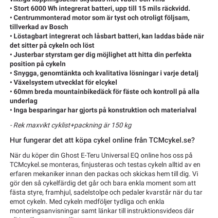
• Stort 6000 Wh integrerat batteri, upp till 15 mils räckvidd.
• Centrummonterad motor som är tyst och otroligt följsam,
tillverkad av Bosch
• Löstagbart integrerat och låsbart batteri, kan laddas både när
det sitter på cykeln och löst
• Justerbar styrstam ger dig möjlighet att hitta din perfekta
position på cykeln
• Snygga, genomtänkta och kvalitativa lösningar i varje detalj
• Växelsystem utvecklat för elcykel
• 60mm breda mountainbikedäck för fäste och kontroll på alla
underlag
• Inga besparingar har gjorts på konstruktion och materialval
- Rek maxvikt cyklist+packning är 150 kg
Hur fungerar det att köpa cykel online från TCMcykel.se?
När du köper din Ghost E-Teru Universal EQ online hos oss på
TCMcykel.se monteras, finjusteras och testas cykeln alltid av en
erfaren mekaniker innan den packas och skickas hem till dig. Vi
gör den så cykelfärdig det går och bara enkla moment som att
fästa styre, framhjul, sadelstolpe och pedaler kvarstår när du tar
emot cykeln. Med cykeln medföljer tydliga och enkla
monteringsanvisningar samt länkar till instruktionsvideos där