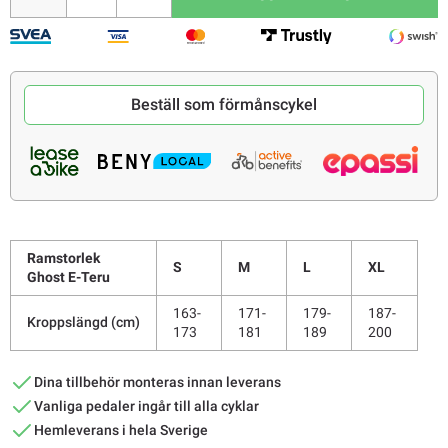
Beställ som förmånscykel
Ramstorlek
S
M
L
XL
Ghost E-Teru
163-
171-
179-
187-
Kroppslängd (cm)
173
181
189
200
Dina tillbehör monteras innan leverans
Vanliga pedaler ingår till alla cyklar
Hemleverans i hela Sverige