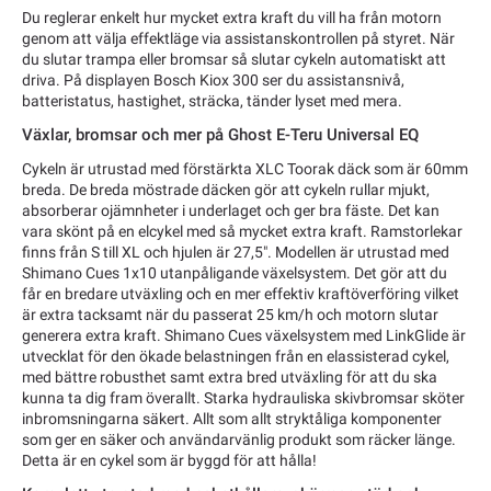
Du reglerar enkelt hur mycket extra kraft du vill ha från motorn
genom att välja effektläge via assistanskontrollen på styret. När
du slutar trampa eller bromsar så slutar cykeln automatiskt att
driva. På displayen Bosch Kiox 300 ser du assistansnivå,
batteristatus, hastighet, sträcka, tänder lyset med mera.
Växlar, bromsar och mer på Ghost E-Teru Universal EQ
Cykeln är utrustad med förstärkta XLC Toorak däck som är 60mm
breda. De breda möstrade däcken gör att cykeln rullar mjukt,
absorberar ojämnheter i underlaget och ger bra fäste. Det kan
vara skönt på en elcykel med så mycket extra kraft. Ramstorlekar
finns från S till XL och hjulen är 27,5". Modellen är utrustad med
Shimano Cues 1x10 utanpåligande växelsystem. Det gör att du
får en bredare utväxling och en mer effektiv kraftöverföring vilket
är extra tacksamt när du passerat 25 km/h och motorn slutar
generera extra kraft. Shimano Cues växelsystem med LinkGlide är
utvecklat för den ökade belastningen från en elassisterad cykel,
med bättre robusthet samt extra bred utväxling för att du ska
kunna ta dig fram överallt. Starka hydrauliska skivbromsar sköter
inbromsningarna säkert. Allt som allt stryktåliga komponenter
som ger en säker och användarvänlig produkt som räcker länge.
Detta är en cykel som är byggd för att hålla!