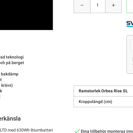
ad teknologi
 och på berget
ry bakdämp
st
 krävs)
k
Ramstorlek Orbea Rise SL
t
Kroppslängd (cm)
erkänsla
M-LTD med 630Wh litiumbatteri
Dina tillbehör monteras inn