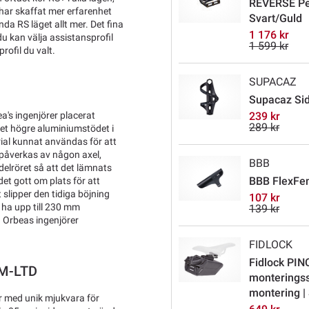
REVERSE Ped
 har skaffat mer erfarenhet
Svart/Guld
nda RS läget allt mer. Det fina
1 176 kr
du kan välja assistansprofil
1 599 kr
profil du valt.
SUPACAZ
Supacaz Sid
ea's ingenjörer placerat
239 kr
289 kr
et högre aluminiumstödet i
rial kunnat användas för att
e påverkas av någon axel,
BBB
delröret så att det lämnats
BBB FlexFe
et gott om plats för att
slipper den tidiga böjning
107 kr
 ha upp till 230 mm
139 kr
n. Orbeas ingenjörer
FIDLOCK
Fidlock PIN
 M-LTD
monterings
montering |
 med unik mjukvara för