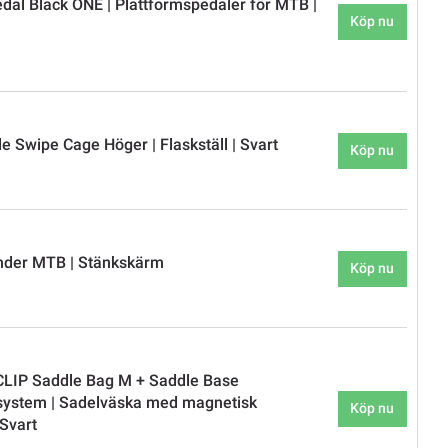
al Black ONE | Plattformspedaler för MTB |
Köp nu
e Swipe Cage Höger | Flaskställ | Svart
Köp nu
nder MTB | Stänkskärm
Köp nu
CLIP Saddle Bag M + Saddle Base
system | Sadelväska med magnetisk
Köp nu
 Svart