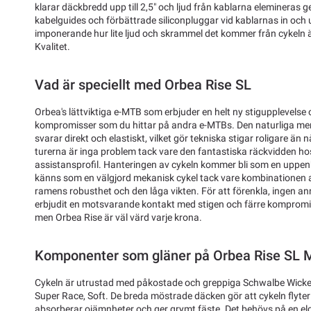
klarar däckbredd upp till 2,5" och ljud från kablarna elemineras
kabelguides och förbättrade siliconpluggar vid kablarnas in och 
imponerande hur lite ljud och skrammel det kommer från cykeln äv
Kvalitet.
Vad är speciellt med Orbea Rise SL
Orbea's lättviktiga e-MTB som erbjuder en helt ny stigupplevelse
kompromisser som du hittar på andra e-MTBs. Den naturliga men
svarar direkt och elastiskt, vilket gör tekniska stigar roligare än 
turerna är inga problem tack vare den fantastiska räckvidden hos
assistansprofil. Hanteringen av cykeln kommer bli som en uppenb
känns som en välgjord mekanisk cykel tack vare kombinationen 
ramens robusthet och den låga vikten. För att förenkla, ingen 
erbjudit en motsvarande kontakt med stigen och färre kompromis
men Orbea Rise är väl värd varje krona.
Komponenter som gläner på Orbea Rise SL 
Cykeln är utrustad med påkostade och greppiga Schwalbe Wicked
Super Race, Soft. De breda möstrade däcken gör att cykeln flyter
absorberar ojämnheter och ger grymt fäste. Det behövs på en el