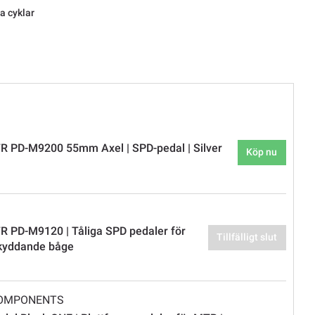
la cyklar
 PD-M9200 55mm Axel | SPD-pedal | Silver
Köp nu
 PD-M9120 | Tåliga SPD pedaler för
Tillfälligt slut
kyddande båge
COMPONENTS