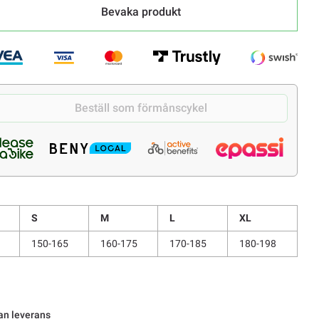
Bevaka produkt
Beställ som förmånscykel
S
M
L
XL
150-165
160-175
170-185
180-198
an leverans