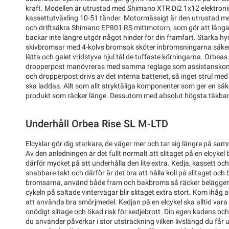
kraft. Modellen är utrustad med Shimano XTR Di2 1x12 elektroni
kassettutväxling 10-51 tänder. Motormässigt är den utrustad m
och driftsäkra Shimano EP801 RS mittmotorn, som gör att långa 
backar inte längre utgör något hinder för din framfart. Starka 
skivbromsar med 4-kolvs bromsok sköter inbromsningarna säk
lätta och galet vridstyva hjul tål de tuffaste körningarna. Orbeas
dropperpost manövreras med samma reglage som assistanskontr
och dropperpost drivs av det interna batteriet, så inget strul me
ska laddas. Allt som allt stryktåliga komponenter som ger en sä
produkt som räcker länge. Dessutom med absolut högsta täkba
Underhåll Orbea Rise SL M-LTD
Elcyklar gör dig starkare, de väger mer och tar sig längre på sam
Av den anledningen är det fullt normalt att slitaget på en elcykel 
därför mycket på att underhålla den lite extra. Kedja, kassett och
snabbare takt och därför är det bra att hålla koll på slitaget och by
bromsarna, använd både fram och bakbroms så räcker beläggen
cykeln på saltade vintervägar blir slitaget extra stort. Kom ihåg a
att använda bra smörjmedel. Kedjan på en elcykel ska alltid vara
onödigt slitage och ökad risk för kedjebrott. Din egen kadens oc
du använder påverkar i stor utsträckning vilken livslängd du får u