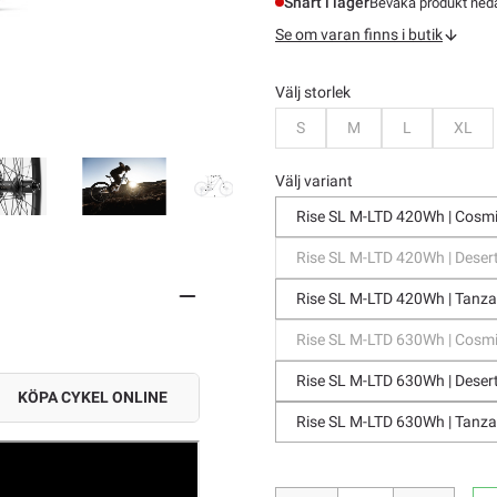
Snart i lager
Bevaka produkt nedan
Se om varan finns i butik
Välj storlek
Bevaka
Bevaka
Bevaka
Beva
S
M
L
XL
Välj variant
Rise SL M-LTD 420Wh | Cosm
Rise SL M-LTD 420Wh | Dese
Rise SL M-LTD 420Wh | Tanz
Rise SL M-LTD 630Wh | Cosm
Rise SL M-LTD 630Wh | Dese
KÖPA CYKEL ONLINE
Rise SL M-LTD 630Wh | Tanz