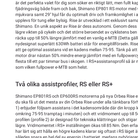
är det perfekta valet för dig som söker en riktigt lätt, men full
fjädringsväg både fram och bak, Shimano EP801 RS motor med
mjukvara samt 29" hjul får du optimalt driv och framkomlighet i al
upplevs för tung eller bylsig. Rise är utvecklad i ett exklusivt s
Shimano. En unik aspekt av Rise är dess autonomi. Genom dess
lägre vikten på cykeln och det större beroendet av cyklistens ben
räcka upp till 50% längre jämfört med en vanlig e-MTB (Detta gäller
nydesignat superlätt 630Wh batteri står för energitillförseln. Rise
att ge optimal assistans vid en kadens mellan 75-95. Tänk på att
motor drar nästan 50% mindre energi jämfört med en fullpowercy
flesta till ett par timmar bus i skogen. I RS+assistansprofil så ä
som vilken fullpower e-MTB som helst.
Två olika assistprofiler, RS eller RS+
Shimano EP801RS och EP600RS motorerna på nya Orbea Rise erbju
du ska få ut det mesta av din Orbea Rise under alla tänkbara förh
1) erbjuder följsam assistans i det kadensområde där din kropp l
omkring 75-95 tramptag i minuten) och ett vridmoment upp till 5
profilen (profile 2) är designad för tekniska klättringar och stiga
lägre. Vridmomentet i RS+ inställningen ökas till 85 Nm. Den erfa
har lärt sig att hålla en högre kadens klarar sig oftast i RS läget 
således spara en hel del av energin i batteriet, medans nybörjaren 