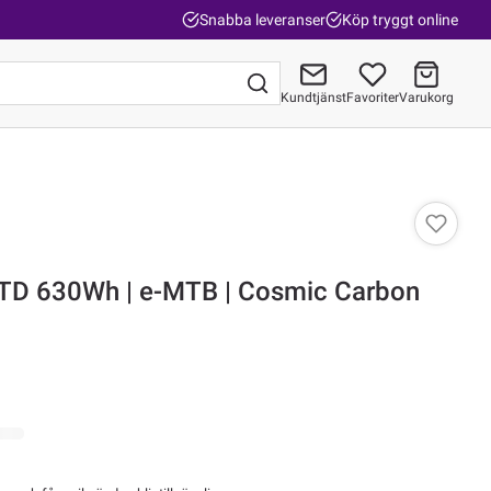
Snabba leveranser
Köp tryggt online
Kundtjänst
Favoriter
Varukorg
Gå till kassan
LTD 630Wh | e-MTB | Cosmic Carbon