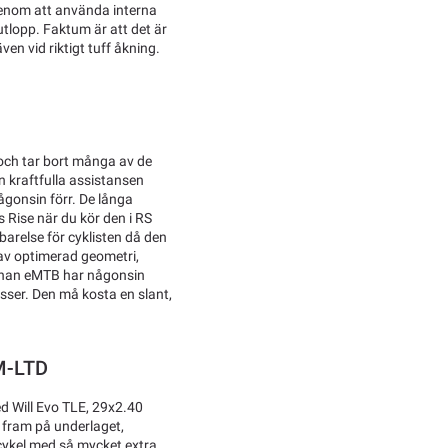
 genom att använda interna
utlopp. Faktum är att det är
en vid riktigt tuff åkning.
 och tar bort många av de
 kraftfulla assistansen
någonsin förr. De långa
 Rise när du kör den i RS
arelse för cyklisten då den
av optimerad geometri,
annan eMTB har någonsin
ser. Den må kosta en slant,
M-LTD
 Will Evo TLE, 29x2.40
 fram på underlaget,
cykel med så mycket extra