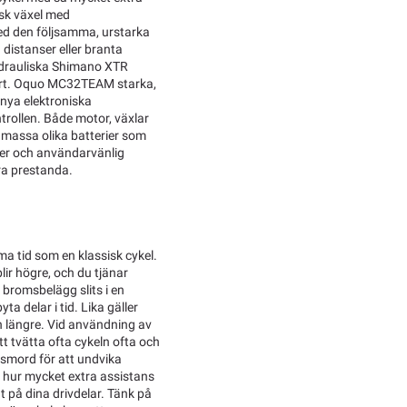
sk växel med
ed den följsamma, urstarka
distanser eller branta
hydrauliska Shimano XTR
ert. Oquo MC32TEAM starka,
 nya elektroniska
ollen. Både motor, växlar
d massa olika batterier som
ker och användarvänlig
ra prestanda.
ma tid som en klassisk cykel.
blir högre, och du tjänar
 bromsbelägg slits i en
ta delar i tid. Lika gäller
 längre. Vid användning av
tt tvätta ofta cykeln ofta och
 smord för att undvika
h hur mycket extra assistans
t på dina drivdelar. Tänk på