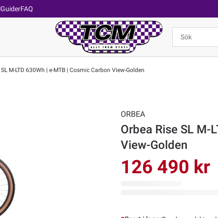
l
Guider
FAQ
 SL M-LTD 630Wh | e-MTB | Cosmic Carbon View-Golden
ORBEA
Orbea Rise SL M-
View-Golden
126 490 kr