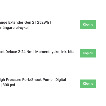
nge Extender Gen 2 | 252Wh |
Köp nu
rlängare el-cykel
et Deluxe 2-24 Nm | Momentnyckel ink. bits
Köp nu
gh Pressure Fork/Shock Pump | Digital
Köp nu
| 300 psi