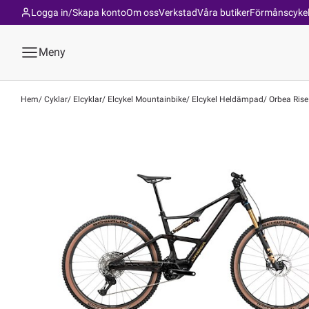
Logga in/Skapa konto
Om oss
Verkstad
Våra butiker
Förmånscyke
Meny
Hem
Cyklar
Elcyklar
Elcykel Mountainbike
Elcykel Heldämpad
Orbea Rise