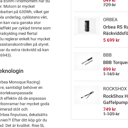
649 kr
ela 85nm i vridmoment när du
729 kr
ler. Motorn är mycket
umbatteri på 630Wh, vilket ger
a underlag, cyklistens vikt,
ORBEA
en kan vara ganska stor
Orbea RS Ra
rieffekt per cyklad timme som
Räckviddsfö
ailcykling med flertal
 Du reglerar enkelt hur mycket
5 699 kr
assistanskontrollen på styret.
kar du extra räckvidd så kan
BBB
26943).
BBB Torques
899 kr
eknologin
1 169 kr
Orbea Monoque Racing)
dre, samtidigt behöver en
ROCKSHOX
s storleksanpassade
RockShox Hi
och effektiv då de anpassas
Gaffelpump 
 carbonramar har mycket goda
749 kr
timerad stöt och
1 109 kr
Orbea finputsas, dekalsätts
nien?! Efter ditt köp gör du
d. Det är kvalitet. Rise SL