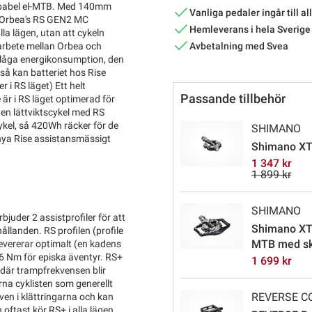
t kapabel el-MTB. Med 140mm
Vanliga pedaler ingår till al
 Orbea's RS GEN2 MC
Hemleverans i hela Sverige
la lägen, utan att cykeln
Avbetalning med Svea
amarbete mellan Orbea och
 låga energikonsumption, den
 så kan batteriet hos Rise
 i RS läget) Ett helt
Passande tillbehör
 är i RS läget optimerad för
 en lättviktscykel med RS
kel, så 420Wh räcker för de
SHIMANO
r nya Rise assistansmässigt
Shimano XTR
1 347 kr
1 899 kr
SHIMANO
der 2 assistprofiler för att
Shimano XTR
ållanden. RS profilen (profile
MTB med s
evererar optimalt (en kadens
6 Nm för episka äventyr. RS+
1 699 kr
r där trampfrekvensen blir
rna cyklisten som generellt
REVERSE 
även i klättringarna och kan
oftast kör RS+ i alla lägen,