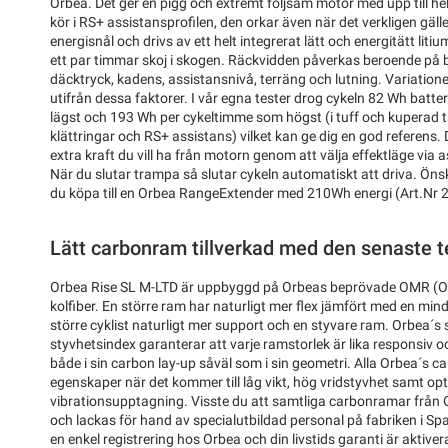
Orbea. Det ger en pigg och extremt följsam motor med upp till h
kör i RS+ assistansprofilen, den orkar även när det verkligen gäl
energisnål och drivs av ett helt integrerat lätt och energitätt liti
ett par timmar skoj i skogen. Räckvidden påverkas beroende på bl
däcktryck, kadens, assistansnivå, terräng och lutning. Variation
utifrån dessa faktorer. I vår egna tester drog cykeln 82 Wh batte
lägst och 193 Wh per cykeltimme som högst (i tuff och kuperad tr
klättringar och RS+ assistans) vilket kan ge dig en god referens.
extra kraft du vill ha från motorn genom att välja effektläge via 
När du slutar trampa så slutar cykeln automatiskt att driva. Öns
du köpa till en Orbea RangeExtender med 210Wh energi (Art.Nr 
Lätt carbonram tillverkad med den senaste t
Orbea Rise SL M-LTD är uppbyggd på Orbeas beprövade OMR (
kolfiber. En större ram har naturligt mer flex jämfört med en min
större cyklist naturligt mer support och en styvare ram. Orbea´
styvhetsindex garanterar att varje ramstorlek är lika responsiv 
både i sin carbon lay-up såväl som i sin geometri. Alla Orbea´s
egenskaper när det kommer till låg vikt, hög vridstyvhet samt op
vibrationsupptagning. Visste du att samtliga carbonramar från 
och lackas för hand av specialutbildad personal på fabriken i Spa
en enkel registrering hos Orbea och din livstids garanti är aktivera