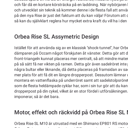
och får då en kortare körsträcka på en laddning. När nybörjaren
och utvecklat sin teknik så kommer denne i de flesta fall att anvä
på den nya Rise är just det faktum att du kan välja! Förutom att 
så kan du självklart reglera hur mycket extra kraft du vill ha i den 
Orbea Rise SL Assymetric Design
Istället för att använda sig av en klassisk "shock-tunnel", har Orb
dämparen på Occam något förskjuten åt vänster. Detta gör att d
front-triangeln kunnat placeras mer centralt, så att mindre mate
på så sätt få ner vikten på ramen. Detta gör även sadelröret int
några bultar eller liknande, då detta placeras på framsidan av sa
mer plats för att få dit en längre dropperpost. Dessutom lämnar d
montera en vattenflaska på underröret samt att sadelstolpsröret 
som de flesta heldämpade cyklar har, som i sin tur gör att du kan
dropperpost på din cykel, vilket är en stor fördel i utförsåkninge
imponerar, så är det bara.
Motor, effekt och räckvidd på Orbea Rise SL
Orbea Rise SL M10 är utrustad med en Shimano EP801 RS motor