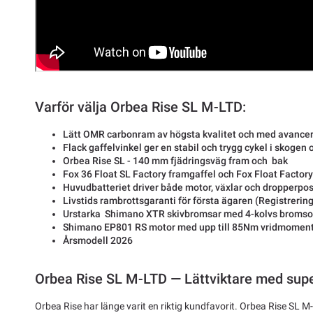
Varför välja Orbea Rise SL M-LTD:
Lätt OMR carbonram av högsta kvalitet och med avancer
Flack gaffelvinkel ger en stabil och trygg cykel i skogen
Orbea Rise SL - 140 mm fjädringsväg fram och bak
Fox 36 Float SL Factory framgaffel och Fox Float Facto
Huvudbatteriet driver både motor, växlar och dropperpo
Livstids rambrottsgaranti för första ägaren (Registrering
Urstarka Shimano XTR skivbromsar med 4-kolvs bromso
Shimano EP801 RS motor med upp till 85Nm vridmomen
Årsmodell 2026
Orbea Rise SL M-LTD — Lättviktare med sup
Orbea Rise har länge varit en riktig kundfavorit. Orbea Rise SL 