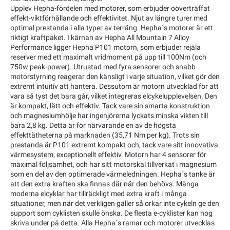
Upplev Hepha-fördelen med motorer, som erbjuder oöverträffat
effekt-viktförhållande och effektivitet. Njut av längre turer med
optimal prestanda i alla typer av terräng. Hepha´s motorer är ett
riktigt kraftpaket. I kärnan av Hepha All Mountain 7 Alloy
Performance ligger Hepha P101 motorn, som erbjuder rejäla
reserver med ett maximalt vridmoment på upp till 100Nm (och
750w peak-power). Utrustad med fyra sensorer och snabb
motorstyrning reagerar den känsligt i varje situation, vilket gör den
extremt intuitiv att hantera. Dessutom är motorn utvecklad för att
vara så tyst det bara går, vilket integreras elcykelupplevelsen. Den
är kompakt, lätt och effektiv. Tack vare sin smarta konstruktion
och magnesiumhölje har ingenjörerna lyckats minska vikten till
bara 2,8 kg. Detta är för närvarande en av de högsta
effekttätheterna på marknaden (35,71 Nm per kg). Trots sin
prestanda är P101 extremt kompakt och, tack vare sitt innovativa
värmesystem, exceptionellt effektiv. Motorn har 4 sensorer för
maximal följsamhet, och har sitt motorskal tillverkat i magnesium
som en del av den optimerade värmeledningen. Hepha´s tanke är
att den extra kraften ska finnas där när den behövs. Många
moderna elcyklar har tillräckligt med extra kraft i många
situationer, men när det verkligen gäller så orkar inte cykeln ge den
support som cyklisten skulle önska. De flesta e-cyklister kan nog
skriva under på detta. Alla Hepha´s ramar och motorer utvecklas