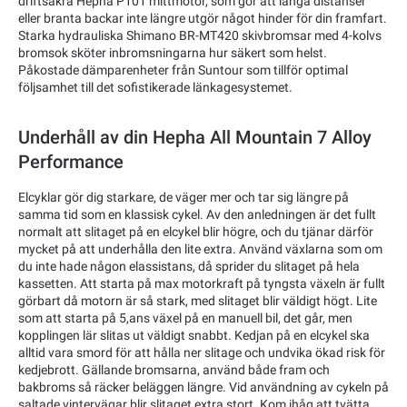
driftsäkra Hepha P101 mittmotor, som gör att långa distanser
eller branta backar inte längre utgör något hinder för din framfart.
Starka hydrauliska Shimano BR-MT420 skivbromsar med 4-kolvs
bromsok sköter inbromsningarna hur säkert som helst.
Påkostade dämparenheter från Suntour som tillför optimal
följsamhet till det sofistikerade länkagesystemet.
Underhåll av din Hepha All Mountain 7 Alloy
Performance
Elcyklar gör dig starkare, de väger mer och tar sig längre på
samma tid som en klassisk cykel. Av den anledningen är det fullt
normalt att slitaget på en elcykel blir högre, och du tjänar därför
mycket på att underhålla den lite extra. Använd växlarna som om
du inte hade någon elassistans, då sprider du slitaget på hela
kassetten. Att starta på max motorkraft på tyngsta växeln är fullt
görbart då motorn är så stark, med slitaget blir väldigt högt. Lite
som att starta på 5,ans växel på en manuell bil, det går, men
kopplingen lär slitas ut väldigt snabbt. Kedjan på en elcykel ska
alltid vara smord för att hålla ner slitage och undvika ökad risk för
kedjebrott. Gällande bromsarna, använd både fram och
bakbroms så räcker beläggen längre. Vid användning av cykeln på
saltade vintervägar blir slitaget extra stort. Kom ihåg att tvätta