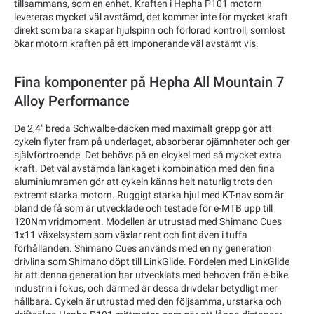
tillsammans, som en enhet. Kraften i Hepha P101 motorn
levereras mycket väl avstämd, det kommer inte för mycket kraft
direkt som bara skapar hjulspinn och förlorad kontroll, sömlöst
ökar motorn kraften på ett imponerande väl avstämt vis.
Fina komponenter på Hepha All Mountain 7
Alloy Performance
De 2,4" breda Schwalbe-däcken med maximalt grepp gör att
cykeln flyter fram på underlaget, absorberar ojämnheter och ger
självförtroende. Det behövs på en elcykel med så mycket extra
kraft. Det väl avstämda länkaget i kombination med den fina
aluminiumramen gör att cykeln känns helt naturlig trots den
extremt starka motorn. Ruggigt starka hjul med KT-nav som är
bland de få som är utvecklade och testade för e-MTB upp till
120Nm vridmoment. Modellen är utrustad med Shimano Cues
1x11 växelsystem som växlar rent och fint även i tuffa
förhållanden. Shimano Cues används med en ny generation
drivlina som Shimano döpt till LinkGlide. Fördelen med LinkGlide
är att denna generation har utvecklats med behoven från e-bike
industrin i fokus, och därmed är dessa drivdelar betydligt mer
hållbara. Cykeln är utrustad med den följsamma, urstarka och