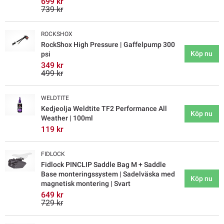
699 kr
739 kr
ROCKSHOX
RockShox High Pressure | Gaffelpump 300
Köp nu
psi
349 kr
499 kr
WELDTITE
Kedjeolja Weldtite TF2 Performance All
Köp nu
Weather | 100ml
119 kr
FIDLOCK
Fidlock PINCLIP Saddle Bag M + Saddle
Base monteringssystem | Sadelväska med
Köp nu
magnetisk montering | Svart
649 kr
729 kr