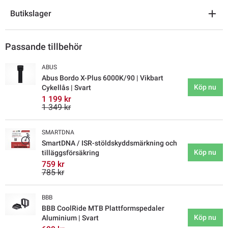
Butikslager
Passande tillbehör
ABUS
Abus Bordo X-Plus 6000K/90 | Vikbart
Köp nu
Cykellås | Svart
1 199 kr
1 349 kr
SMARTDNA
SmartDNA / ISR-stöldskyddsmärkning och
Köp nu
tilläggsförsäkring
759 kr
785 kr
BBB
BBB CoolRide MTB Plattformspedaler
Köp nu
Aluminium | Svart