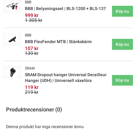
BBB
BBB | Belysningsset | BLS-1200 + BLS-137
Köp nu
999 kr
1 305 kr
BBB
BBB FlexFender MTB | Stänkskärm
Köp nu
107 kr
139 kr
SRAM
SRAM Dropout hanger Universal Derailleur
Köp nu
Hanger (UDH) | Universell växelöra
119 kr
219 kr
Produktrecensioner (0)
Denna produkt har inga recensioner ännu