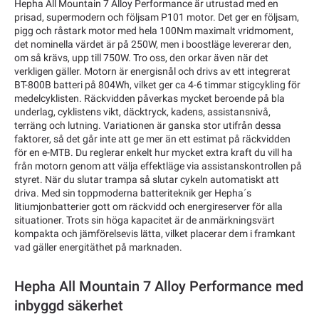
Hepha All Mountain 7 Alloy Performance är utrustad med en
prisad, supermodern och följsam P101 motor. Det ger en följsam,
pigg och råstark motor med hela 100Nm maximalt vridmoment,
det nominella värdet är på 250W, men i boostläge levererar den,
om så krävs, upp till 750W. Tro oss, den orkar även när det
verkligen gäller. Motorn är energisnål och drivs av ett integrerat
BT-800B batteri på 804Wh, vilket ger ca 4-6 timmar stigcykling för
medelcyklisten. Räckvidden påverkas mycket beroende på bla
underlag, cyklistens vikt, däcktryck, kadens, assistansnivå,
terräng och lutning. Variationen är ganska stor utifrån dessa
faktorer, så det går inte att ge mer än ett estimat på räckvidden
för en e-MTB. Du reglerar enkelt hur mycket extra kraft du vill ha
från motorn genom att välja effektläge via assistanskontrollen på
styret. När du slutar trampa så slutar cykeln automatiskt att
driva. Med sin toppmoderna batteriteknik ger Hepha´s
litiumjonbatterier gott om räckvidd och energireserver för alla
situationer. Trots sin höga kapacitet är de anmärkningsvärt
kompakta och jämförelsevis lätta, vilket placerar dem i framkant
vad gäller energitäthet på marknaden.
Hepha All Mountain 7 Alloy Performance med
inbyggd säkerhet