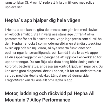
ramstorlekar (S, M och L) redo att fylla din tillvaro med roliga
upplevelser.
Hepha´s app hjälper dig hela vägen
I Hepha´s app kan du göra det mesta som gör livet med elcykel
enkelt och smidigt. Ställ in varje assistansläge utifrån 4 olika
parametrar för att få assistansen i varje läge precis som du vill ha
den. Hepha har också som moderna elbilar en ständig utveckling
av sin app och sin mjukvara, så nya smarta funktioner och
optimeringar lanseras löpande, och kan då installeras via appen
så du slipper lägga tid och pengar på att uppsöka en verkstad för
uppdaterinngar. Du kan följa alla data kring förbrukning och din
körprofil, batteristatus, anpassa ljuskontroll, ljudvarningar osv. Du
kan även göra diagnostik direkt i appen, allt för att underlätta din
vardag med din Hepha elcykel. Längst ner på denna sida i
Frågor&Svar kan du läsa allt om Hepha´s app.
Motor, laddning och räckvidd på Hepha All
Mountain 7 Alloy Performance