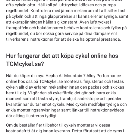
ofta cykeln ofta. Håll koll på lufttrycket i däcken och pumpa
regelbundet. Kontrollera med jämna mellanrum att allt sitter fast
på cykeln och att inga glapprörelser är känns eller är synliga, samt
att ekerspänningen håller sig konstant. Även lufttrycket i
framgaffeln och bakdämparen behöver kontrolleras och fyllas på
regelbundet, du bör också göra service på dina dämpare enl
tillverkarens instruktioner för att de ska ha optimal prestanda.
Hur fungerar det att köpa cykel online hos
TCMcykel.se?
När du köper din nya Hepha All Mountain 7 Alloy Performance
online hos oss på TCMcykel.se monteras, finjusteras och testas
cykeln alltid av erfaren mekaniker innan den packas och skickas
hem till dig. Vi gör den så cykelfärdig det går och bara enkla
moment som att fästa styre, framhjul, sadelstolpe och pedaler
kvarstår när du tar emot cykeln. Med cykeln medföljer tydliga och
enkla monteringsanvisningar samt länkar till instruktionsvideos
där allting illustreras tydligt.
Om du beställer fler tillbehör till cykeln monterar vi dessa
kostnadsfritt åt dig innan leverans. Detta förutsatt att de ryms i