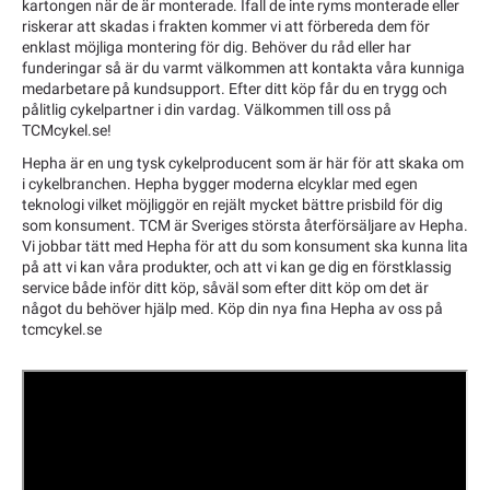
kartongen när de är monterade. Ifall de inte ryms monterade eller
riskerar att skadas i frakten kommer vi att förbereda dem för
enklast möjliga montering för dig. Behöver du råd eller har
funderingar så är du varmt välkommen att kontakta våra kunniga
medarbetare på kundsupport. Efter ditt köp får du en trygg och
pålitlig cykelpartner i din vardag. Välkommen till oss på
TCMcykel.se!
Hepha är en ung tysk cykelproducent som är här för att skaka om
i cykelbranchen. Hepha bygger moderna elcyklar med egen
teknologi vilket möjliggör en rejält mycket bättre prisbild för dig
som konsument. TCM är Sveriges största återförsäljare av Hepha.
Vi jobbar tätt med Hepha för att du som konsument ska kunna lita
på att vi kan våra produkter, och att vi kan ge dig en förstklassig
service både inför ditt köp, såväl som efter ditt köp om det är
något du behöver hjälp med. Köp din nya fina Hepha av oss på
tcmcykel.se