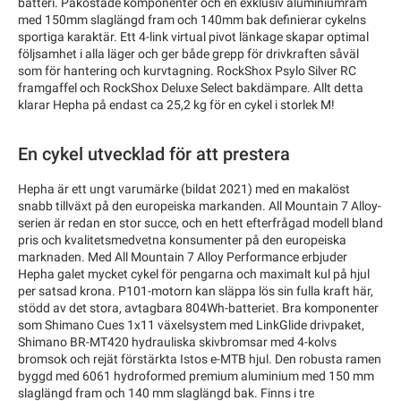
batteri. Påkostade komponenter och en exklusiv aluminiumram
med 150mm slaglängd fram och 140mm bak definierar cykelns
sportiga karaktär. Ett 4-link virtual pivot länkage skapar optimal
följsamhet i alla läger och ger både grepp för drivkraften såväl
som för hantering och kurvtagning. RockShox Psylo Silver RC
framgaffel och RockShox Deluxe Select bakdämpare. Allt detta
klarar Hepha på endast ca 25,2 kg för en cykel i storlek M!
En cykel utvecklad för att prestera
Hepha är ett ungt varumärke (bildat 2021) med en makalöst
snabb tillväxt på den europeiska markanden. All Mountain 7 Alloy-
serien är redan en stor succe, och en hett efterfrågad modell bland
pris och kvalitetsmedvetna konsumenter på den europeiska
marknaden. Med All Mountain 7 Alloy Performance erbjuder
Hepha galet mycket cykel för pengarna och maximalt kul på hjul
per satsad krona. P101-motorn kan släppa lös sin fulla kraft här,
stödd av det stora, avtagbara 804Wh-batteriet. Bra komponenter
som Shimano Cues 1x11 växelsystem med LinkGlide drivpaket,
Shimano BR-MT420 hydrauliska skivbromsar med 4-kolvs
bromsok och rejät förstärkta Istos e-MTB hjul. Den robusta ramen
byggd med 6061 hydroformed premium aluminium med 150 mm
slaglängd fram och 140 mm slaglängd bak. Finns i tre