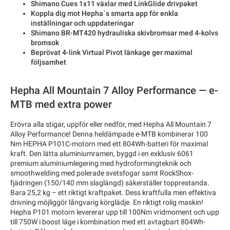
Shimano Cues 1x11 växlar med LinkGlide drivpaket
Koppla dig mot Hepha´s smarta app för enkla
inställningar och uppdateringar
Shimano BR-MT420 hydrauliska skivbromsar med 4-kolvs
bromsok
Beprövat 4-link Virtual Pivot länkage ger maximal
följsamhet
Hepha All Mountain 7 Alloy Performance — e-
MTB med extra power
Erövra alla stigar, uppför eller nedför, med Hepha All Mountain 7
Alloy Performance! Denna heldämpade e-MTB kombinerar 100
Nm HEPHA P101C-motorn med ett 804Wh-batteri för maximal
kraft. Den lätta aluminiumramen, byggd i en exklusiv 6061
premium aluminiumlegering med hydroformingteknik och
smoothwelding med polerade svetsfogar samt RockShox-
fjädringen (150/140 mm slaglängd) säkerställer topprestanda.
Bara 25,2 kg – ett riktigt kraftpaket. Dess kraftfulla men effektiva
drivning möjliggör långvarig körglädje. En riktigt rolig maskin!
Hepha P101 motorn levererar upp till 100Nm vridmoment och upp
till 750W i boost läge i kombination med ett avtagbart 804Wh-