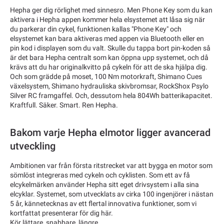
Hepha ger dig rörlighet med sinnesro. Men Phone Key som du kan
aktivera i Hepha appen kommer hela elsystemet att låsa sig när
du parkerar din cykel, funktionen kallas "Phone Key" och
elsystemet kan bara aktiveras med appen via Bluetooth eller en
pin kod i displayen som du valt. Skulle du tappa bort pin-koden så
är det bara Hepha centralt som kan öppna upp systemet, och då
krävs att du har originalkvitto på cykeln för att de ska hjälpa dig.
Och som grädde på moset, 100 Nm motorkraft, Shimano Cues
växelsystem, Shimano hydrauliska skivbromsar, RockShox Psylo
Silver RC framgaffel. Och, dessutom hela 804Wh batterikapacitet.
Kraftfull. Säker. Smart. Ren Hepha.
Bakom varje Hepha elmotor ligger avancerad
utveckling
Ambitionen var från första ritstrecket var att bygga en motor som
sömlöst integreras med cykeln och cyklisten. Som ett av få
elcykelmärken använder Hepha sitt eget drivsystem i alla sina
elcyklar. Systemet, som utvecklats av cirka 100 ingenjörer i nästan
5 år, kännetecknas av ett flertal innovativa funktioner, som vi
kortfattat presenterar för dig här.
Kör lättare, snabbare, längre.