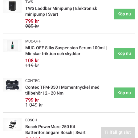
TWS
TWS Laddbar Minipump | Elektronisk
Köp nu
minipump | Svart
799 kr
989 kr
MUC-OFF
MUC-OFF Silky Suspension Serum 100ml |
Köp nu
Minskar friktion och skyddar
108 kr
119 kr
CONTEC
Contec TFM-350 | Momentnyckel med
Köp nu
tillbehör | 2 - 20 Nm
799 kr
1 049 kr
BOSCH
Bosch PowerMore 250 Kit |
Tillfälligt slut
Batteriförlängare Bosch | Svart