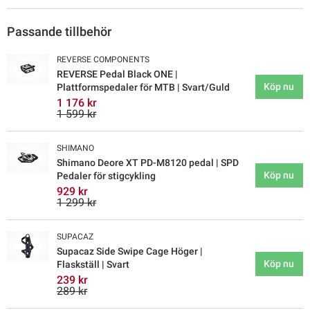
Passande tillbehör
REVERSE COMPONENTS
REVERSE Pedal Black ONE |
Köp nu
Plattformspedaler för MTB | Svart/Guld
1 176 kr
1 599 kr
SHIMANO
Shimano Deore XT PD-M8120 pedal | SPD
Köp nu
Pedaler för stigcykling
929 kr
1 299 kr
SUPACAZ
Supacaz Side Swipe Cage Höger |
Köp nu
Flaskställ | Svart
239 kr
289 kr