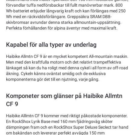
förvandlar tuffa nedförsbackar till fullt manövrerbar mark. 800
Wh-batteriet erbjuder långvarig kraft och kan förlängas med 250
Wh med en räckviddsförlängare. Greppsäkra SRAM DB8-
skivbromsar avrundar denna starka allmountain-uppsättning.
Perfekta förhållanden för alpina äventyr med maximal kraft.
Kapabel för alla typer av underlag
Haibike Allmtn CF 9 är en mycket kompetent All-mountain maskin.
Men med den kraftfulla motorn och det relativt trampeffektiva
länkaget så kan du ha roligt med denna cykel i all form av off-road
åkning. Cykeln känns oväntat smidig och de exklusiva
komponenterna gör det till en njutning, varje gång.
Komponeter som glänser på Haibike Allmtn
CF 9
Haibike Alllmtn CF 9 kommer med riktigt påkostade komponenter.
En RockShox Lyrik Base med 160 mm fjädringsväg sköter
dämpningen fram och en RockShox Super Deluxe Seclect tar hand
om bakändan och levererar perfekt avvägda 150 mm