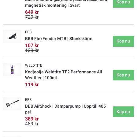
Köp nu
magnetisk montering | Svart
649 kr
729 kr
BBB
BBB FlexFender MTB | Stänkskärm
Köp nu
107 kr
139 kr
WELDTITE
Kedjeolja Weldtite TF2 Performance All
Köp nu
Weather | 100ml
119 kr
BBB
BBB AirShock | Dämparpump | Upp till 405
Köp nu
psi
389 kr
489 kr