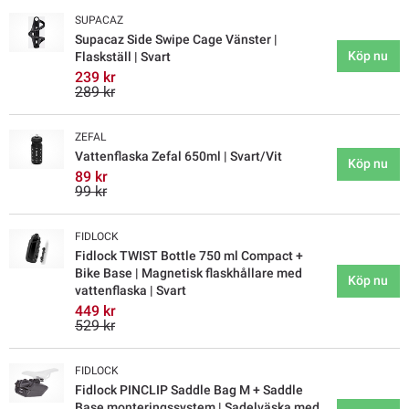
SUPACAZ
Supacaz Side Swipe Cage Vänster |
Köp nu
Flaskställ | Svart
239 kr
289 kr
ZEFAL
Vattenflaska Zefal 650ml | Svart/Vit
Köp nu
89 kr
99 kr
FIDLOCK
Fidlock TWIST Bottle 750 ml Compact +
Bike Base | Magnetisk flaskhållare med
Köp nu
vattenflaska | Svart
449 kr
529 kr
FIDLOCK
Fidlock PINCLIP Saddle Bag M + Saddle
Base monteringssystem | Sadelväska med