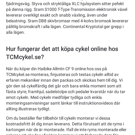
fjädringsväg. Styva och stryktåliga XLC hjulsystem sitter pefekt
på denna rigg. Sram S1000 T-Type Transmission elektronisk växel
levererar overkligt exakt och snabb växling, även under
belastning. Sram DB8 skivbromsar med 4-kolvs bromsok levererar
pålitlig bromskraft i alla lägen. Continental Kryptotal ger grepp i
alla lägen.
Hur fungerar det att köpa cykel online hos
TCMcykel.se?
När du köper din Haibike Allmtn CF 9 online hos oss på
TCMcykel.se monteras, finjusteras och testas cykeln alltid av
erfaren mekaniker innan den packas och skickas hem till dig. Vi
gör den så cykelfärdig det går och bara enkla moment som att
fästa styre, framhjul, sadelstolpe och pedaler kvarstår när du tar
emot cykeln. Med cykeln medföljer tydliga och enkla
monteringsanvisningar samt länkar till instruktionsvideos där
allting illustreras tydligt.
Om du beställer fler tillbehör till cykeln monterar vi dessa
kostnadsfritt åt dig innan leverans. Detta förutsatt att de ryms i
kartongen när de är monterade. Ifall de inte ryms monterade eller