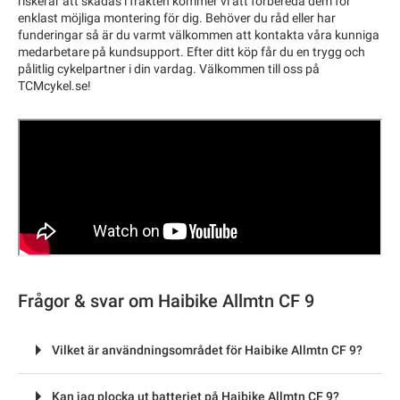
riskerar att skadas i frakten kommer vi att förbereda dem för
enklast möjliga montering för dig. Behöver du råd eller har
funderingar så är du varmt välkommen att kontakta våra kunniga
medarbetare på kundsupport. Efter ditt köp får du en trygg och
pålitlig cykelpartner i din vardag. Välkommen till oss på
TCMcykel.se!
Frågor & svar om Haibike Allmtn CF 9
Vilket är användningsområdet för Haibike Allmtn CF 9?
Kan jag plocka ut batteriet på Haibike Allmtn CF 9?