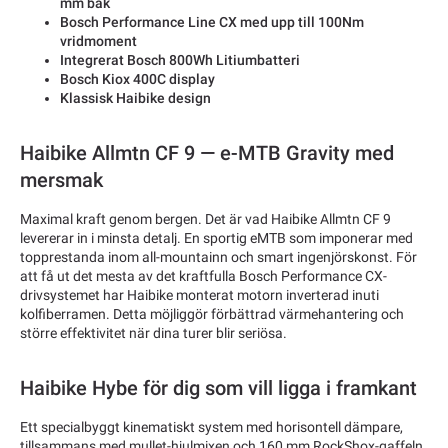
mm bak
Bosch Performance Line CX med upp till 100Nm
vridmoment
Integrerat Bosch 800Wh Litiumbatteri
Bosch Kiox 400C display
Klassisk Haibike design
Haibike Allmtn CF 9 — e-MTB Gravity med
mersmak
Maximal kraft genom bergen. Det är vad Haibike Allmtn CF 9
levererar in i minsta detalj. En sportig eMTB som imponerar med
topprestanda inom all-mountainn och smart ingenjörskonst. För
att få ut det mesta av det kraftfulla Bosch Performance CX-
drivsystemet har Haibike monterat motorn inverterad inuti
kolfiberramen. Detta möjliggör förbättrad värmehantering och
större effektivitet när dina turer blir seriösa.
Haibike Hybe för dig som vill ligga i framkant
Ett specialbyggt kinematiskt system med horisontell dämpare,
tillsammans med mullet-hjulmixen och 160 mm RockShox-gaffeln,