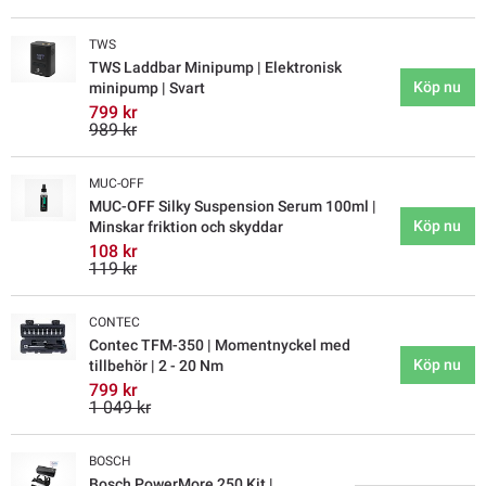
TWS
TWS Laddbar Minipump | Elektronisk
Köp nu
minipump | Svart
799 kr
989 kr
MUC-OFF
MUC-OFF Silky Suspension Serum 100ml |
Köp nu
Minskar friktion och skyddar
108 kr
119 kr
CONTEC
Contec TFM-350 | Momentnyckel med
Köp nu
tillbehör | 2 - 20 Nm
799 kr
1 049 kr
BOSCH
Bosch PowerMore 250 Kit |