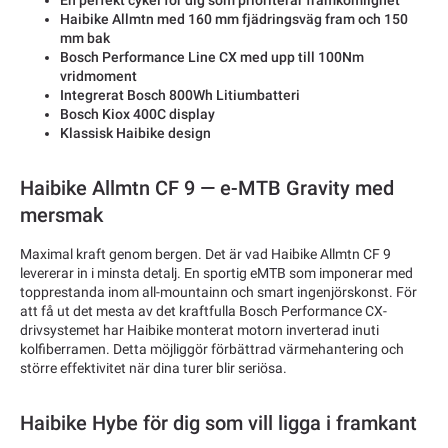
En perfekt cykel för dig som prioriterar framkomlighet
Haibike Allmtn med 160 mm fjädringsväg fram och 150
mm bak
Bosch Performance Line CX med upp till 100Nm
vridmoment
Integrerat Bosch 800Wh Litiumbatteri
Bosch Kiox 400C display
Klassisk Haibike design
Haibike Allmtn CF 9 — e-MTB Gravity med
mersmak
Maximal kraft genom bergen. Det är vad Haibike Allmtn CF 9
levererar in i minsta detalj. En sportig eMTB som imponerar med
topprestanda inom all-mountainn och smart ingenjörskonst. För
att få ut det mesta av det kraftfulla Bosch Performance CX-
drivsystemet har Haibike monterat motorn inverterad inuti
kolfiberramen. Detta möjliggör förbättrad värmehantering och
större effektivitet när dina turer blir seriösa.
Haibike Hybe för dig som vill ligga i framkant