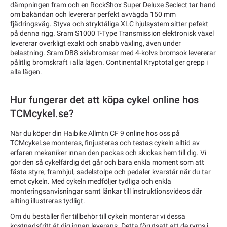
dämpningen fram och en RockShox Super Deluxe Seclect tar hand
om bakändan och levererar perfekt avvägda 150 mm
fjädringsväg. Styva och stryktåliga XLC hjulsystem sitter pefekt
på denna rigg. Sram S1000 T-Type Transmission elektronisk växel
levererar overkligt exakt och snabb växling, även under
belastning. Sram DB8 skivbromsar med 4-kolvs bromsok levererar
pålitlig bromskraft i alla lägen. Continental Kryptotal ger grepp i
alla lägen.
Hur fungerar det att köpa cykel online hos
TCMcykel.se?
När du köper din Haibike Allmtn CF 9 online hos oss på
TCMcykel.se monteras, finjusteras och testas cykeln alltid av
erfaren mekaniker innan den packas och skickas hem till dig. Vi
gör den så cykelfärdig det går och bara enkla moment som att
fästa styre, framhjul, sadelstolpe och pedaler kvarstår när du tar
emot cykeln. Med cykeln medföljer tydliga och enkla
monteringsanvisningar samt länkar till instruktionsvideos där
allting illustreras tydligt.
Om du beställer fler tillbehör till cykeln monterar vi dessa
kostnadsfritt åt dig innan leverans. Detta förutsatt att de ryms i