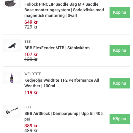
Fidlock PINCLIP Saddle Bag M + Saddle
Base monteringssystem | Sadelväska med
Köp nu
magnetisk montering | Svart
649 kr
729 kr
BBB
BBB FlexFender MTB | Stänkskärm
Köp nu
107 kr
139 kr
WELDTITE
Kedjeolja Weldtite TF2 Performance All
Köp nu
Weather | 100ml
119 kr
BBB
BBB AirShock | Dämparpump | Upp till 405
Köp nu
psi
389 kr
489 kr