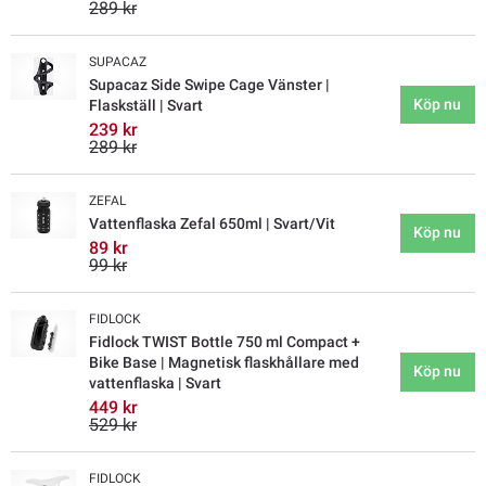
289 kr
SUPACAZ
Supacaz Side Swipe Cage Vänster |
Köp nu
Flaskställ | Svart
239 kr
289 kr
ZEFAL
Vattenflaska Zefal 650ml | Svart/Vit
Köp nu
89 kr
99 kr
FIDLOCK
Fidlock TWIST Bottle 750 ml Compact +
Bike Base | Magnetisk flaskhållare med
Köp nu
vattenflaska | Svart
449 kr
529 kr
FIDLOCK