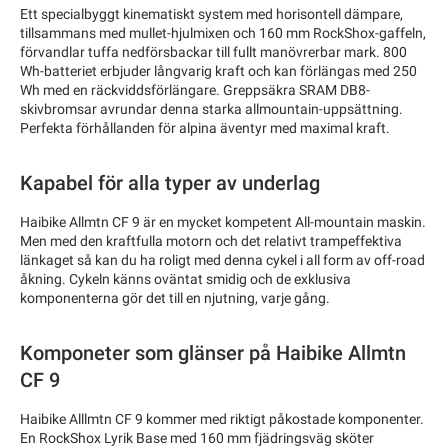
Ett specialbyggt kinematiskt system med horisontell dämpare,
tillsammans med mullet-hjulmixen och 160 mm RockShox-gaffeln,
förvandlar tuffa nedförsbackar till fullt manövrerbar mark. 800
Wh-batteriet erbjuder långvarig kraft och kan förlängas med 250
Wh med en räckviddsförlängare. Greppsäkra SRAM DB8-
skivbromsar avrundar denna starka allmountain-uppsättning.
Perfekta förhållanden för alpina äventyr med maximal kraft.
Kapabel för alla typer av underlag
Haibike Allmtn CF 9 är en mycket kompetent All-mountain maskin.
Men med den kraftfulla motorn och det relativt trampeffektiva
länkaget så kan du ha roligt med denna cykel i all form av off-road
åkning. Cykeln känns oväntat smidig och de exklusiva
komponenterna gör det till en njutning, varje gång.
Komponeter som glänser på Haibike Allmtn
CF 9
Haibike Alllmtn CF 9 kommer med riktigt påkostade komponenter.
En RockShox Lyrik Base med 160 mm fjädringsväg sköter