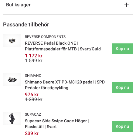
Butikslager
Passande tillbehör
REVERSE COMPONENTS
REVERSE Pedal Black ONE |
Köp nu
Plattformspedaler för MTB | Svart/Guld
1 172 kr
1 599 kr
SHIMANO
Shimano Deore XT PD-M8120 pedal | SPD
Köp nu
Pedaler för stigcykling
976 kr
1 299 kr
SUPACAZ
Supacaz Side Swipe Cage Höger |
Köp nu
Flaskställ | Svart
239 kr