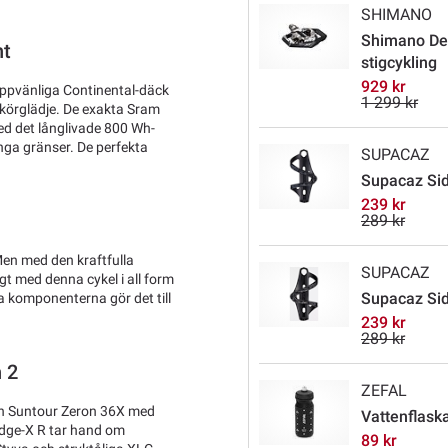
SHIMANO
Shimano Deo
nt
stigcykling
929 kr
ppvänliga Continental-däck
1 299 kr
 körglädje. De exakta Sram
ed det långlivade 800 Wh-
inga gränser. De perfekta
SUPACAZ
Supacaz Sid
239 kr
289 kr
en med den kraftfulla
SUPACAZ
gt med denna cykel i all form
Supacaz Side
a komponenterna gör det till
239 kr
289 kr
 2
ZEFAL
En Suntour Zeron 36X med
Vattenflaska
dge-X R tar hand om
89 kr