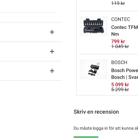
119 kr
CONTEC
Contec TFM-
Nm
799 kr
1 049 kr
BOSCH
Bosch Power
Bosch | Svar
5 099 kr
5 299 kr
Skriv en recension
Du måste logga in för att kunna s