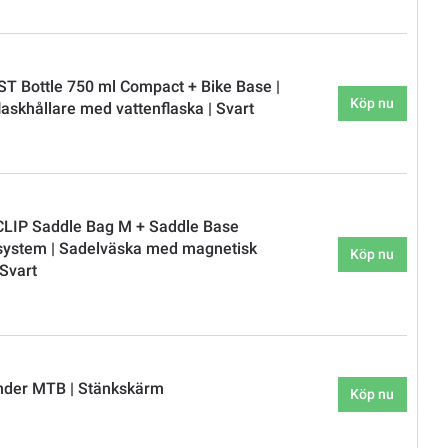
ST Bottle 750 ml Compact + Bike Base |
Köp nu
laskhållare med vattenflaska | Svart
CLIP Saddle Bag M + Saddle Base
system | Sadelväska med magnetisk
Köp nu
 Svart
nder MTB | Stänkskärm
Köp nu