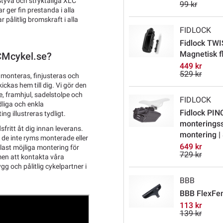
tyva och stryktåliga XLC
99 kr
 ger fin prestanda i alla
pålitlig bromskraft i alla
FIDLOCK
Fidlock TWI
Magnetisk f
TCMcykel.se?
449 kr
529 kr
 monteras, finjusteras och
ckas hem till dig. Vi gör den
, framhjul, sadelstolpe och
FIDLOCK
dliga och enkla
Fidlock PIN
ng illustreras tydligt.
monterings
sfritt åt dig innan leverans.
montering |
l de inte ryms monterade eller
649 kr
last möjliga montering för
729 kr
men att kontakta våra
g och pålitlig cykelpartner i
BBB
BBB FlexFe
113 kr
139 kr