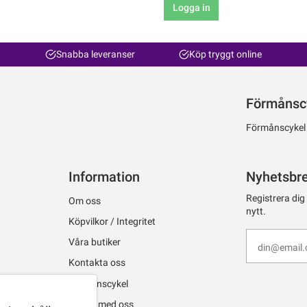
Logga in
Snabba leveranser
Köp tryggt online
Förmånsc
Förmånscykel ti
Information
Nyhetsbr
Registrera dig
Om oss
nytt.
Köpvilkor / Integritet
Våra butiker
Kontakta oss
Förmånscykel
Jobba med oss