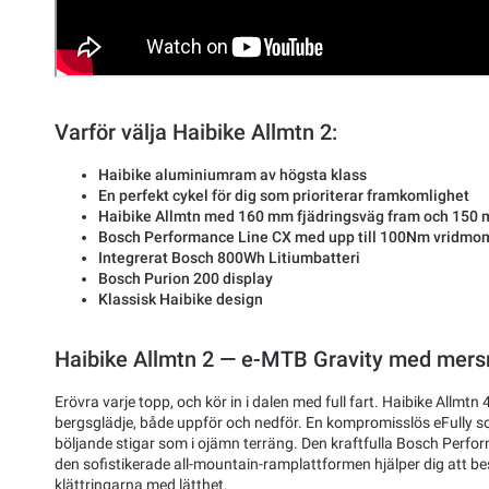
Varför välja Haibike Allmtn 2:
Haibike aluminiumram av högsta klass
En perfekt cykel för dig som prioriterar framkomlighet
Haibike Allmtn med 160 mm fjädringsväg fram och 150
Bosch Performance Line CX med upp till 100Nm vridmo
Integrerat Bosch 800Wh Litiumbatteri
Bosch Purion 200 display
Klassisk Haibike design
Haibike Allmtn 2 — e-MTB Gravity med mer
Erövra varje topp, och kör in i dalen med full fart. Haibike Allmtn 4
bergsglädje, både uppför och nedför. En kompromisslös eFully 
böljande stigar som i ojämn terräng. Den kraftfulla Bosch Perf
den sofistikerade all-mountain-ramplattformen hjälper dig att be
klättringarna med lätthet.