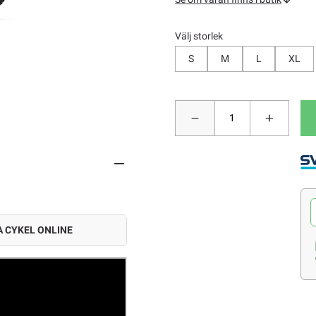
Välj storlek
S
M
L
XL
 CYKEL ONLINE