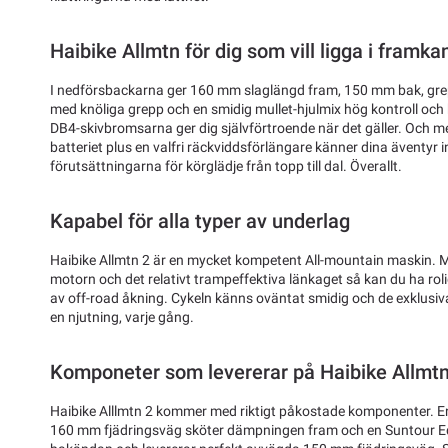
Haibike Allmtn för dig som vill ligga i framka
I nedförsbackarna ger 160 mm slaglängd fram, 150 mm bak, gre
med knöliga grepp och en smidig mullet-hjulmix hög kontroll och
DB4-skivbromsarna ger dig självförtroende när det gäller. Och m
batteriet plus en valfri räckviddsförlängare känner dina äventyr 
förutsättningarna för körglädje från topp till dal. Överallt.
Kapabel för alla typer av underlag
Haibike Allmtn 2 är en mycket kompetent All-mountain maskin. M
motorn och det relativt trampeffektiva länkaget så kan du ha roli
av off-road åkning. Cykeln känns oväntat smidig och de exklusiv
en njutning, varje gång.
Komponeter som levererar på Haibike Allmtn
Haibike Alllmtn 2 kommer med riktigt påkostade komponenter. 
160 mm fjädringsväg sköter dämpningen fram och en Suntour E