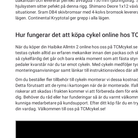
bakändan och levererar perfekt avvägda 150 mm fjädringsväg. S
hjulsystem sitter pefekt på denna rigg. Shimano Deore 1x12 växlar
situationer. Sram DB4 skivbromsar med 4-kolvs bromsok levererar 
lägen. Continental Kryptotal ger grepp i alla lägen.
Hur fungerar det att köpa cykel online hos 
När du köper din Haibike Allmtn 2 online hos oss på TCMcykel.se
testas cykeln alltid av erfaren mekaniker innan den packas och ski
så cykelfärdig det går och bara enkla moment som att fästa styre
pedaler kvarstår när du tar emot cykeln. Med cykeln medföljer ty
monteringsanvisningar samt länkar till instruktionsvideos där allti
Om du beställer fler tillbehör till cykeln monterar vi dessa kostnad
Detta förutsatt att de ryms i kartongen när de är monterade. Ifal
riskerar att skadas i frakten kommer vi att förbereda dem för enk
dig. Behöver du råd eller har funderingar så är du varmt välkom
kunniga medarbetare på kundsupport. Efter ditt köp får du en tryg
din vardag. Välkommen till oss på TCMcykel.se!