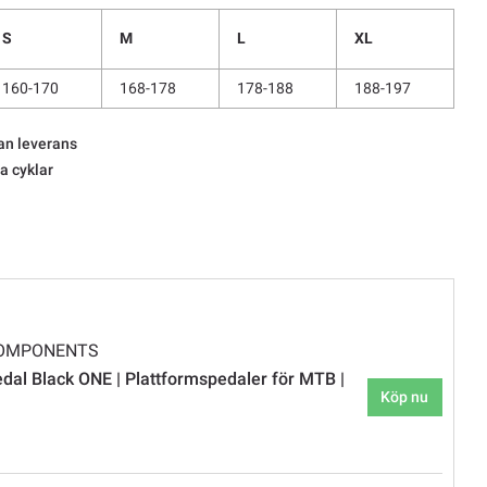
S
M
L
XL
160-170
168-178
178-188
188-197
an leverans
la cyklar
COMPONENTS
al Black ONE | Plattformspedaler för MTB |
Köp nu