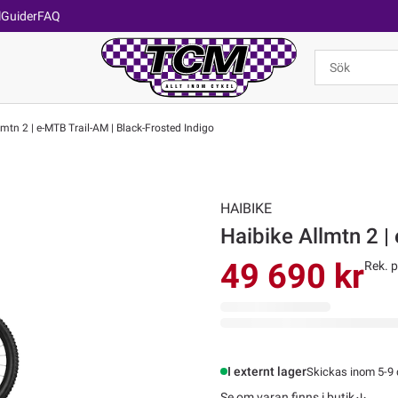
l
Guider
FAQ
mtn 2 | e-MTB Trail-AM | Black-Frosted Indigo
HAIBIKE
Haibike Allmtn 2 |
49 690 kr
Rek. p
I externt lager
Skickas inom 5-9
Se om varan finns i butik