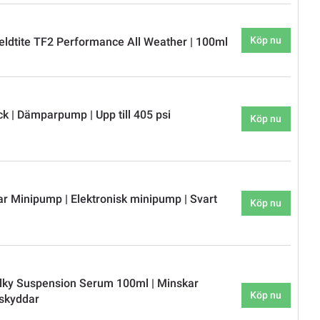
Köp nu
eldtite TF2 Performance All Weather | 100ml
k | Dämparpump | Upp till 405 psi
Köp nu
 Minipump | Elektronisk minipump | Svart
Köp nu
lky Suspension Serum 100ml | Minskar
Köp nu
 skyddar