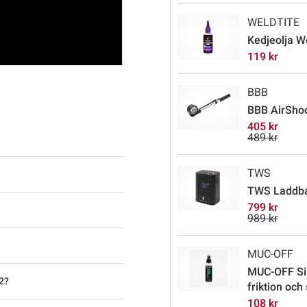
WELDTITE
Kedjeolja W
119 kr
BBB
BBB AirShoc
405 kr
489 kr
TWS
TWS Laddbar
799 kr
989 kr
MUC-OFF
MUC-OFF Si
2?
friktion och
108 kr