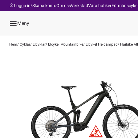
Logga in/Skapa konto
Om oss
Verkstad
Våra butiker
Förmånscyke
Meny
Hem
Cyklar
Elcyklar
Elcykel Mountainbike
Elcykel Heldämpad
Haibike All