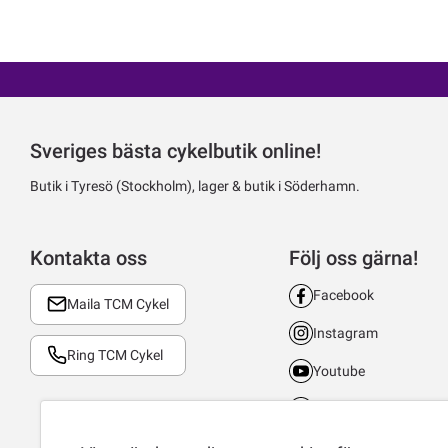
Sveriges bästa cykelbutik online!
Butik i Tyresö (Stockholm), lager & butik i Söderhamn.
Kontakta oss
Följ oss gärna!
Facebook
Maila TCM Cykel
Instagram
Ring TCM Cykel
Youtube
LinkedIn
TikTok