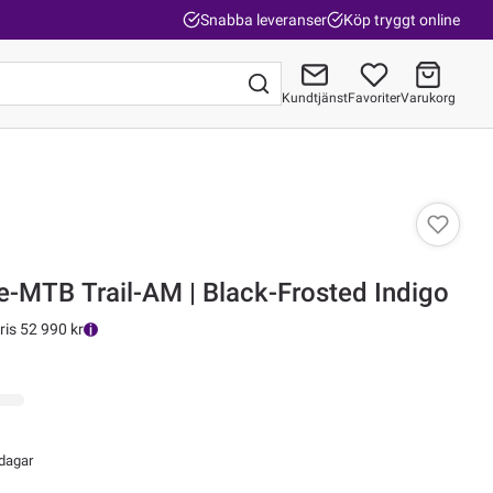
Snabba leveranser
Köp tryggt online
Kundtjänst
Favoriter
Varukorg
Gå till kassan
 e-MTB Trail-AM | Black-Frosted Indigo
ris 52 990 kr
 dagar