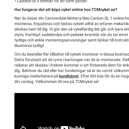
• Laddtid ca 5 timmar för ett tomt batteri
Hur fungerar det att köpa cykel online hos TCMcykel.se?
När du köper din Cannondale Moterra Neo Carbon SL 1 online h
monteras, finjusteras och testas cykeln alltid av erfaren mekani
skickas hem till dig. Vi gör den så cykelfärdig det går och bara 
styre, framhjul, sadelstolpe och pedaler kvarstår när du tar emot
tydliga och enkla monteringsanvisningar samt länkar till instrukt
illustreras tydligt.
Om du beställer fler tillbehör till cykeln monterar vi dessa kostnad
Detta förutsatt att de ryms i kartongen när de är monterade. Ifal
riskerar att skadas i frakten kommer vi att förbereda dem för enk
dig. Behöver du råd eller har funderingar så är du varmt välkom
kunniga medarbetare på
kundtjänst
. Efter ditt köp får du en tryg
din vardag. Välkommen till oss på TCMcykel.se!