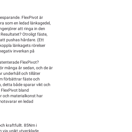
esparande. FlexPivot är
ra som en ledad länkagedel,
ngenjörer att ringa in den
Resultatet? Otroligt fäste,
att pushas hårdare. (Ett
ikoppla länkagets rörelser
 negativ inverkan på
atenterade FlexPivot?
ör många år sedan, och de är
r underhåll och tillåter
m förbättrar fäste och
, detta både sparar vikt och
å FlexPivot bland
r och materialkonst har
motsvarar en ledad
ch kraftfullt. 85Nm i
n via unikt utvecklade