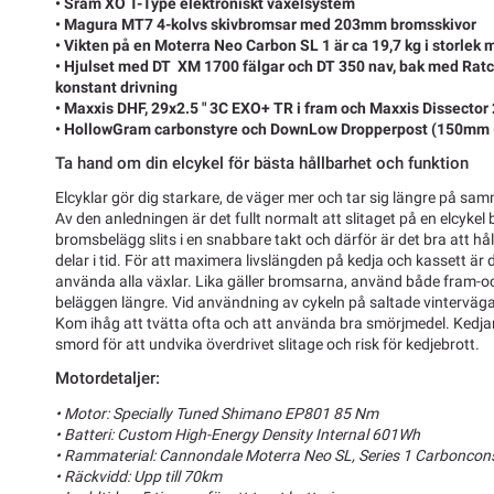
• Sram XO T-Type elektroniskt växelsystem
• Magura MT7 4-kolvs skivbromsar med 203mm bromsskivor
• Vikten på en Moterra Neo Carbon SL 1 är ca 19,7 kg i storlek
• Hjulset med DT XM 1700 fälgar och DT 350 nav, bak med Rat
konstant drivning
• Maxxis DHF, 29x2.5 " 3C EXO+ TR i fram och Maxxis Dissector
• HollowGram carbonstyre och DownLow Dropperpost (150mm 
Ta hand om din elcykel för bästa hållbarhet och funktion
Elcyklar gör dig starkare, de väger mer och tar sig längre på sam
Av den anledningen är det fullt normalt att slitaget på en elcykel 
bromsbelägg slits i en snabbare takt och därför är det bra att håll
delar i tid. För att maximera livslängden på kedja och kassett är 
använda alla växlar. Lika gäller bromsarna, använd både fram-
beläggen längre. Vid användning av cykeln på saltade vintervägar b
Kom ihåg att tvätta ofta och att använda bra smörjmedel. Kedjan 
smord för att undvika överdrivet slitage och risk för kedjebrott.
Motordetaljer:
• Motor: Specially Tuned Shimano EP801 85 Nm
• Batteri: Custom High-Energy Density Internal 601Wh
• Rammaterial: Cannondale Moterra Neo SL, Series 1 Carboncon
• Räckvidd: Upp till 70km