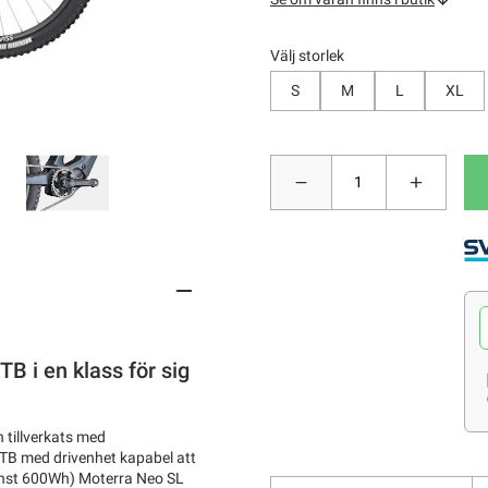
Välj storlek
S
M
L
XL
 i en klass för sig
tillverkats med
MTB med drivenhet kapabel att
inst 600Wh) Moterra Neo SL