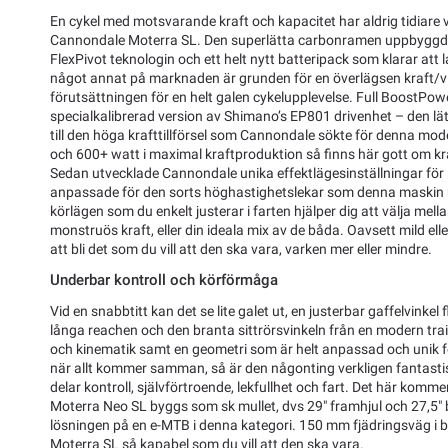
En cykel med motsvarande kraft och kapacitet har aldrig tidiare 
Cannondale Moterra SL. Den superlätta carbonramen uppbyggd
FlexPivot teknologin och ett helt nytt batteripack som klarar att 
något annat på marknaden är grunden för en överlägsen kraft/vik
förutsättningen för en helt galen cykelupplevelse. Full BoostPo
specialkalibrerad version av Shimano’s EP801 drivenhet – den l
till den höga krafttillförsel som Cannondale sökte för denna mo
och 600+ watt i maximal kraftproduktion så finns här gott om kra
Sedan utvecklade Cannondale unika effektlägesinställningar för 
anpassade för den sorts höghastighetslekar som denna maskin up
körlägen som du enkelt justerar i farten hjälper dig att välja mel
monstruös kraft, eller din ideala mix av de båda. Oavsett mild elle
att bli det som du vill att den ska vara, varken mer eller mindre.
Underbar kontroll och körförmåga
Vid en snabbtitt kan det se lite galet ut, en justerbar gaffelvinkel
långa reachen och den branta sittrörsvinkeln från en modern tr
och kinematik samt en geometri som är helt anpassad och unik f
när allt kommer samman, så är den någonting verkligen fantastiskt
delar kontroll, självförtroende, lekfullhet och fart. Det här komm
Moterra Neo SL byggs som sk mullet, dvs 29" framhjul och 27,5"
lösningen på en e-MTB i denna kategori. 150 mm fjädringsväg i 
Moterra SL så kapabel som du vill att den ska vara.