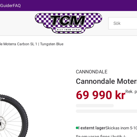
l
Guider
FAQ
 Moterra Carbon SL 1 | Tungsten Blue
CANNONDALE
69 990 kr
Rek. p
I externt lager
Skickas inom 5-1
Se om varan finns i butik