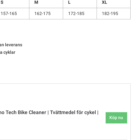
S
M
L
XL
157-165
162-175
172-185
182-195
an leverans
la cyklar
o Tech Bike Cleaner | Tvättmedel för cykel |
Köp nu