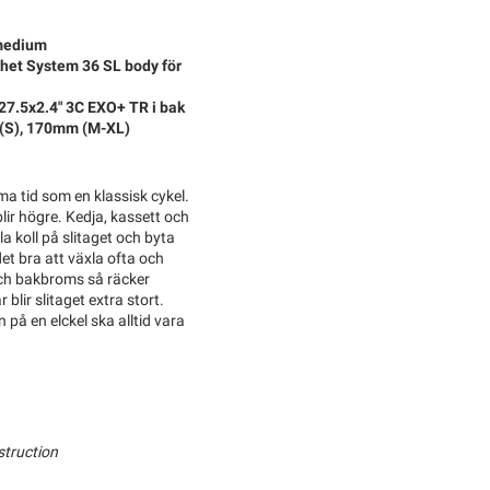
 medium
chet System 36 SL body för
 27.5x2.4" 3C EXO+ TR i bak
(S), 170mm (M-XL)
ma tid som en klassisk cykel.
blir högre. Kedja, kassett och
a koll på slitaget och byta
det bra att växla ofta och
och bakbroms så räcker
lir slitaget extra stort.
på en elckel ska alltid vara
struction