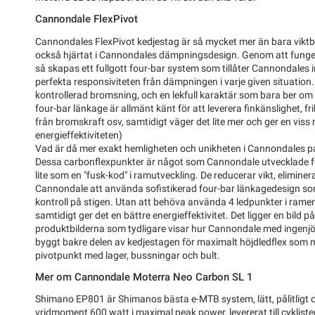
Cannondale FlexPivot
Cannondales FlexPivot kedjestag är så mycket mer än bara viktb
också hjärtat i Cannondales dämpningsdesign. Genom att funge
så skapas ett fullgott four-bar system som tillåter Cannondales i
perfekta responsiviteten från dämpningen i varje given situation. 
kontrollerad bromsning, och en lekfull karaktär som bara ber om 
four-bar länkage är allmänt känt för att leverera finkänslighet, fr
från bromskraft osv, samtidigt väger det lite mer och ger en viss
energieffektiviteten)
Vad är då mer exakt hemligheten och unikheten i Cannondales p
Dessa carbonflexpunkter är något som Cannondale utvecklade f
lite som en "fusk-kod" i ramutveckling. De reducerar vikt, eliminera
Cannondale att använda sofistikerad four-bar länkagedesign so
kontroll på stigen. Utan att behöva använda 4 ledpunkter i ramen
samtidigt ger det en bättre energieffektivitet. Det ligger en bild p
produktbilderna som tydligare visar hur Cannondale med ingenjö
byggt bakre delen av kedjestagen för maximalt höjdledflex som 
pivotpunkt med lager, bussningar och bult.
Mer om Cannondale Moterra Neo Carbon SL 1
Shimano EP801 är Shimanos bästa e-MTB system, lätt, pålitligt o
vridmoment 600 watt i maximal peak power, levererat till cykliste