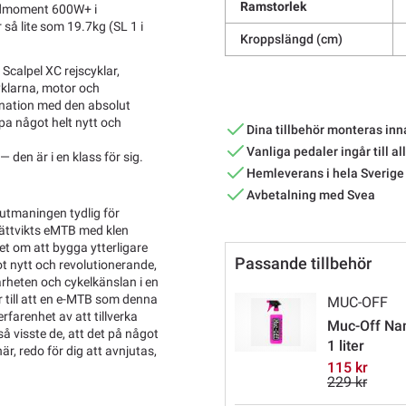
Ramstorlek
ridmoment 600W+ i
så lite som 19.7kg (SL 1 i
Kroppslängd (cm)
Scalpel XC rejscyklar,
klarna, motor och
ination med den absolut
pa något helt nytt och
Dina tillbehör monteras inn
Vanliga pedaler ingår till al
 den är i en klass för sig.
Hemleverans i hela Sverige
Avbetalning med Svea
utmaningen tydlig för
lättvikts eMTB med klen
 det om att bygga ytterligare
Passande tillbehör
ot nytt och revolutionerande,
rheten och cykelkänslan i en
 till att en e-MTB som denna
MUC-OFF
farenhet av att tillverka
Muc-Off Nan
å visste de, att det på något
1 liter
är, redo för dig att avnjutas,
115 kr
229 kr