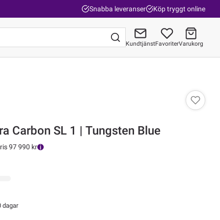
Snabba leveranser
Köp tryggt online
Kundtjänst
Favoriter
Varukorg
Gå till kassan
Cannondale Moterra Carbon SL 1 | Tungsten Blue
ris 97 990 kr
0 dagar