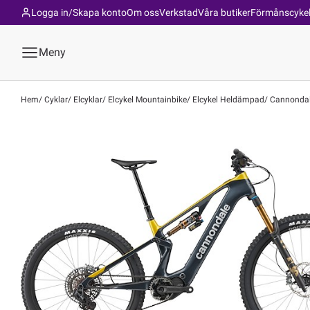
Logga in/Skapa konto
Om oss
Verkstad
Våra butiker
Förmånscyke
Meny
Hem
Cyklar
Elcyklar
Elcykel Mountainbike
Elcykel Heldämpad
Cannondale