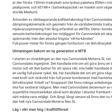
är den första 150mm trailcykeln som lyckas paketera 85Nm i v
peakpower, och 601Wh+ i batterikapacitet i en maskin som väger 
storlek Medium)
Årtionden av viktbesparande kolfiberteknologi från Cannondales 
dämpningskinematik och geometri från de världsberömda trailcy
mjukvaruoptimering från lång erfarehet av eMTBs. Detta i komb
senaste batteriteknologin har möjliggjort för Cannondale att ska
spännande, men den absolut högsta "vill-ha-känslan"
Full-power möter för första gången funfactorn i en lättviktscykel —
Utmaningen bakom en ny generation e-MTB
I starten av utvecklingen av den nya Cannondale Moterra SL var 
Cannondales ingenjörer. Det handlade inte om att göra ännu en 
motor och ett litet batteri för att spara vikt, inte heller handlade
en vanlig full-power cykel. Nä, här handlade det om att göra någ
med kraft och räckvidd från full-power kombinerat med hanterba
lättviktscykel. Enkelt va? Knappast! Det finns många anledningar
inte har existerat tidigare. Men med Cannondales decennium av er
superlätta mountainbikes såväl som elcyklar i absolut framkant s
sätt måste vara möjligt. Och långt, långt senare så finns den nu h
den helt nya Cannondale Moterra Neo SL.
Låg i vikt men hög i krafttillförsel