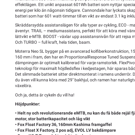
effektlägen. Ett unikt anpassat 601Wh batteri som nyttjar specia
energi per kilo än någonsin tidigare. Cannondale har lyckats ska
batteri som har 601 watt-timmar till en vikt av endast 3.1 kg ink
Skräddarsydda assistanslägen för alla typer av cykling, ECO - ma
äventyr. TRAIL – mediumassistans, perfekt för att köra med vän
lättvikt e-MTB. BOOST - växlar upp assistansnivån för att rejsa
Och TURBO – full kraft, hela tiden, baam.
Moterra Neo SL bygger på en avancerad kolfiberkonstruktion, 1
160 mm i fram, den har en ProportionalResponse Tuned Suspensio
dämpningen är optimalt kalibrerad för varje ramstorlek. FlexPi
teknologi för maximalt höjdledsflex i kedjestagen, här sparas bå
Det slimmade batteriet sitter direktmonterat i ramens underrör. D
du även vill kunna köra med 29" bakhjul, och ramen har naturlig
växelöra.
Och ja, detta är cykeln du vill ha!
Höjdpunkter:
• Helt ny och revolutionerande eMTB, nu kan du få både rejäl fj
motor, stor batterikapacitet och låg vikt
• Fox Float Factory 36, 160mm Kashima framgaffel
• Fox Float X Factory, 2 pos adj, EVOL LV bakdämpare