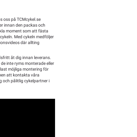
os oss på TCMcykel.se
ker innan den packas och
enkla moment som att fästa
 cykeln. Med cykeln medföljer
ionsvideos där allting
sfritt åt dig innan leverans.
l de inte ryms monterade eller
last möjliga montering för
men att kontakta våra
g och pålitlig cykelpartner i