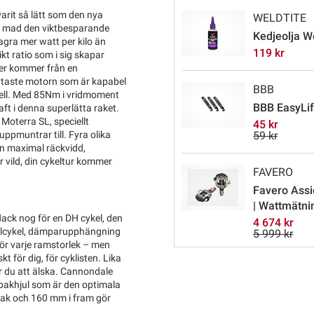
varit så lätt som den nya
WELDTITE
 mad den viktbesparande
Kedjeolja W
lagra mer watt per kilo än
119 kr
t ratio som i sig skapar
wer kommer från en
ättaste motorn som är kapabel
BBB
dell. Med 85Nm i vridmoment
BBB EasyLif
ft i denna superlätta raket.
Moterra SL, speciellt
45 kr
pmuntrar till. Fyra olika
59 kr
lan maximal räckvidd,
r vild, din cykeltur kommer
FAVERO
Favero Assi
| Wattmätni
 flack nog för en DH cykel, den
4 674 kr
ailcykel, dämparupphängning
5 999 kr
ör varje ramstorlek – men
 för dig, för cyklisten. Lika
er du att älska. Cannondale
 bakhjul som är den optimala
bak och 160 mm i fram gör