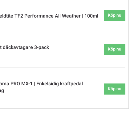
Köp nu
eldtite TF2 Performance All Weather | 100ml
t däckavtagare 3-pack
Köp nu
oma PRO MX-1 | Enkelsidig kraftpedal
Köp nu
ng