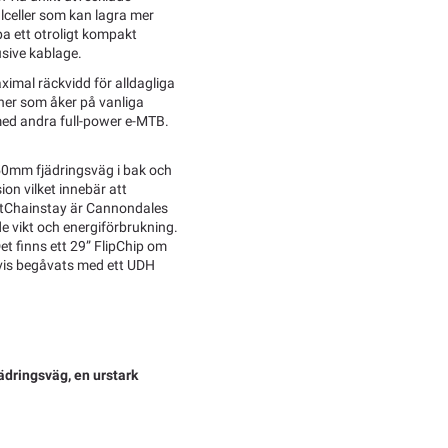
lceller som kan lagra mer
pa ett otroligt kompakt
lusive kablage.
ximal räckvidd för alldagliga
ner som åker på vanliga
 med andra full-power e-MTB.
50mm fjädringsväg i bak och
n vilket innebär att
votChainstay är Cannondales
de vikt och energiförbrukning.
et finns ett 29” FlipChip om
tvis begåvats med ett UDH
ädringsväg, en urstark