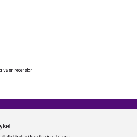
kriva en recension
ykel
ll alla företag i hela Sverige -
Läs mer.