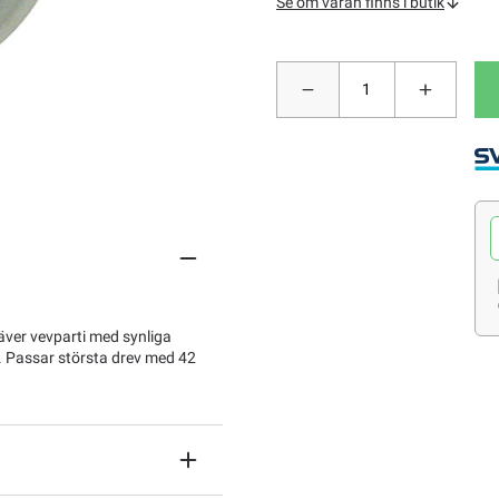
Se om varan finns i butik
äver vevparti med synliga
t. Passar största drev med 42