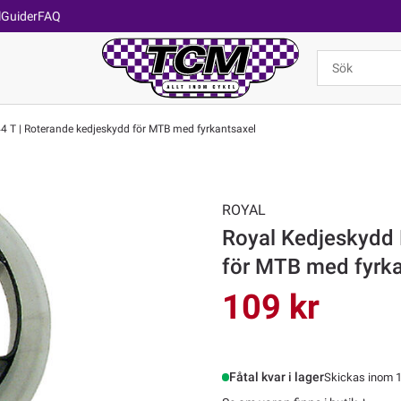
l
Guider
FAQ
 T | Roterande kedjeskydd för MTB med fyrkantsaxel
ROYAL
Royal Kedjeskydd
för MTB med fyrka
109 kr
Fåtal kvar i lager
Skickas inom 1