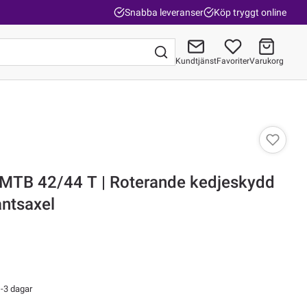
Snabba leveranser
Köp tryggt online
Kundtjänst
Favoriter
Varukorg
Gå till kassan
 MTB 42/44 T | Roterande kedjeskydd
ntsaxel
-3 dagar