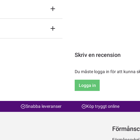
Skriv en recension
Du måste logga in för att kunna s
Logga in
Snabba leveranser
Köp tryggt online
Förmånsc
Förmånscykel ti