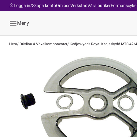
Logga in/Skapa konto
Om oss
Verkstad
Våra butiker
Förmånscyke
Meny
Hem
Drivlina & Växelkomponenter
Kedjeskydd
Royal Kedjeskydd MTB 42/44