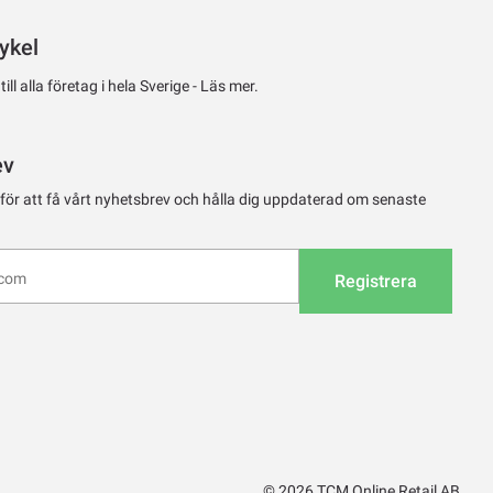
ykel
ll alla företag i hela Sverige -
Läs mer.
ev
 för att få vårt nyhetsbrev och hålla dig uppdaterad om senaste
Registrera
© 2026 TCM Online Retail AB