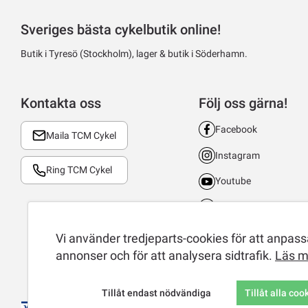
Sveriges bästa cykelbutik online!
Butik i Tyresö (Stockholm), lager & butik i Söderhamn.
Kontakta oss
Följ oss gärna!
Facebook
Maila TCM Cykel
Instagram
Ring TCM Cykel
Youtube
LinkedIn
TikTok
Vi använder tredjeparts-cookies för att anpassa
annonser och för att analysera sidtrafik.
Läs m
Tillåt endast nödvändiga
Tillåt alla coo