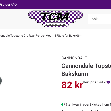
l
Guider
FAQ
ndale Topstone Crb Rear Fender Mount | Fäste för Bakskärm
CANNONDALE
Cannondale Topsto
Bakskärm
82 kr
Rek. pris 149 kr
Fåtal kvar i lager
Skickas inom 1