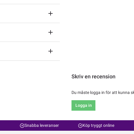
Skriv en recension
Du måste logga in för att kunna s
Logga in
Snabba leveranser
Köp tryggt online