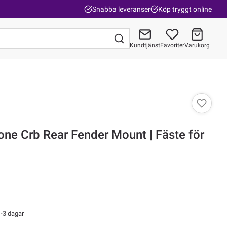
Snabba leveranser
Köp tryggt online
Kundtjänst
Favoriter
Varukorg
Gå till kassan
ne Crb Rear Fender Mount | Fäste för
-3 dagar