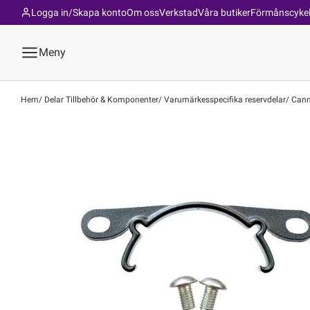
Logga in/Skapa konto
Om oss
Verkstad
Våra butiker
Förmånscyke
Meny
Hem
Delar Tillbehör & Komponenter
Varumärkesspecifika reservdelar
Canno