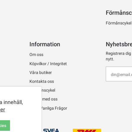
Förmånsc
Förmånscykel ti
Information
Nyhetsbr
Registrera dig
Om oss
nytt.
Köpvilkor / Integritet
Våra butiker
Kontakta oss
Förmånscykel
Jobba med oss
 innehåll,
FAQ - Vanliga Frågor
er
kies