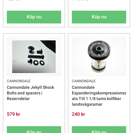
Köp nu
Köp nu
CANNONDALE
CANNONDALE
Cannondale Jekyll Shock
Cannondale
Bolts and spacers |
Expanderingskompressionss
Reservdelar
ats Till 1 1/8 tums kolfiber
landsvägsramar
579 kr
240 kr
Köp nu
Köp nu