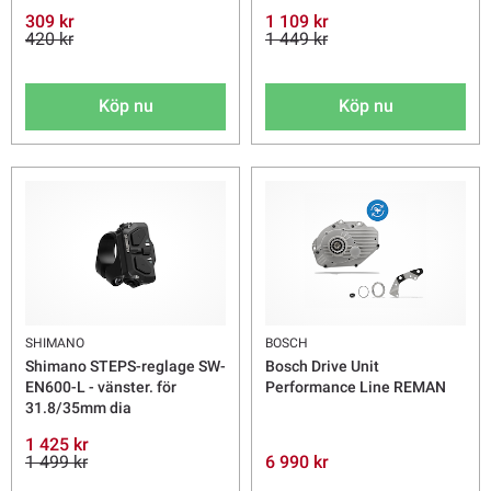
309 kr
1 109 kr
420 kr
1 449 kr
Köp nu
Köp nu
SHIMANO
BOSCH
Shimano STEPS-reglage SW-
Bosch Drive Unit
EN600-L - vänster. för
Performance Line REMAN
31.8/35mm dia
1 425 kr
1 499 kr
6 990 kr