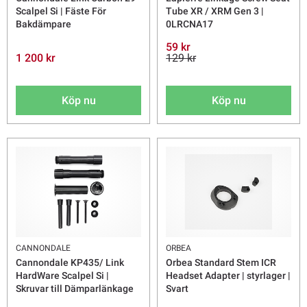
Scalpel Si | Fäste För
Tube XR / XRM Gen 3 |
Bakdämpare
0LRCNA17
59 kr
1 200 kr
129 kr
Köp nu
Köp nu
CANNONDALE
ORBEA
Cannondale KP435/ Link
Orbea Standard Stem ICR
HardWare Scalpel Si |
Headset Adapter | styrlager |
Skruvar till Dämparlänkage
Svart