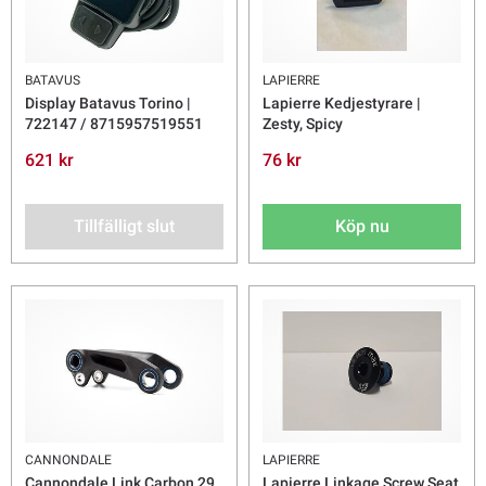
BATAVUS
LAPIERRE
Display Batavus Torino |
Lapierre Kedjestyrare |
722147 / 8715957519551
Zesty, Spicy
621 kr
76 kr
Tillfälligt slut
Köp nu
CANNONDALE
LAPIERRE
Cannondale Link Carbon 29
Lapierre Linkage Screw Seat