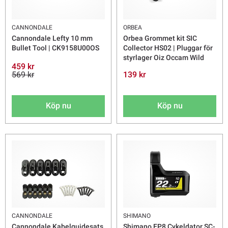
CANNONDALE
ORBEA
Cannondale Lefty 10 mm
Orbea Grommet kit SIC
Bullet Tool | CK9158U00OS
Collector HS02 | Pluggar för
styrlager Oiz Occam Wild
459 kr
569 kr
139 kr
Köp nu
Köp nu
CANNONDALE
SHIMANO
Cannondale Kabelguidesats
Shimano EP8 Cykeldator SC-