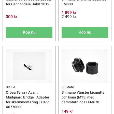
för Cannondale Habit 2019
EM800
1 899 kr
300 kr
2 499 kr
Köp nu
Köp nu
ORBEA
SHIMANO
Orbea Terra / Avant
Shimano Vänster låsmutter
Mudguard Bridge | Adapter
och kona (M15) med
för skärmmontering | X077 |
dammtätning FH-M678
X0770000
149 kr