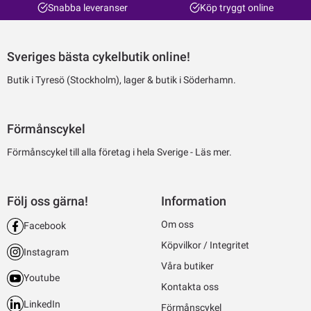
Snabba leveranser
Köp tryggt online
Sveriges bästa cykelbutik online!
Butik i Tyresö (Stockholm), lager & butik i Söderhamn.
Förmånscykel
Förmånscykel till alla företag i hela Sverige -
Läs mer.
Följ oss gärna!
Information
Om oss
Facebook
Köpvilkor / Integritet
Instagram
Våra butiker
Youtube
Kontakta oss
LinkedIn
Förmånscykel