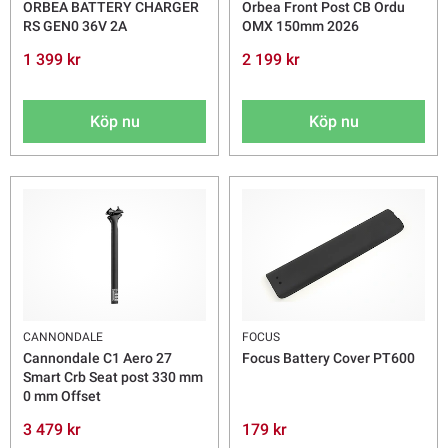
ORBEA BATTERY CHARGER
Orbea Front Post CB Ordu
RS GEN0 36V 2A
OMX 150mm 2026
1 399 kr
2 199 kr
Köp nu
Köp nu
CANNONDALE
FOCUS
Cannondale C1 Aero 27
Focus Battery Cover PT600
Smart Crb Seat post 330 mm
0 mm Offset
3 479 kr
179 kr