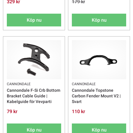
329 kr
179 kr
Köp nu
Köp nu
CANNONDALE
CANNONDALE
Cannondale F-Si Crb Bottom
Cannondale Topstone
Bracket Cable Guide |
Carbon Fender Mount V2 |
Kabelguide för Vevparti
Svart
79 kr
110 kr
Köp nu
Köp nu