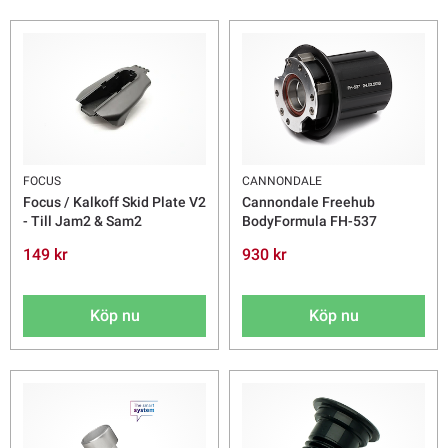
FOCUS
CANNONDALE
Focus / Kalkoff Skid Plate V2
Cannondale Freehub
- Till Jam2 & Sam2
BodyFormula FH-537
149 kr
930 kr
Köp nu
Köp nu