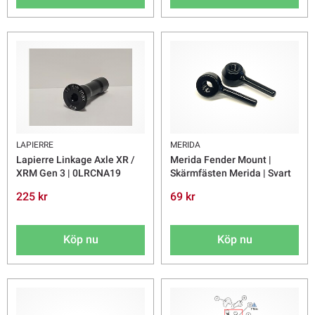
LAPIERRE
MERIDA
Lapierre Linkage Axle XR /
Merida Fender Mount |
XRM Gen 3 | 0LRCNA19
Skärmfästen Merida | Svart
225 kr
69 kr
Köp nu
Köp nu