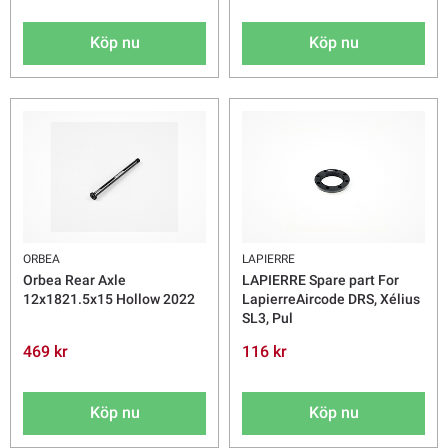
Köp nu
Köp nu
ORBEA
LAPIERRE
Orbea Rear Axle
LAPIERRE Spare part For
12x1821.5x15 Hollow 2022
LapierreAircode DRS, Xélius
SL3, Pul
469 kr
116 kr
Köp nu
Köp nu