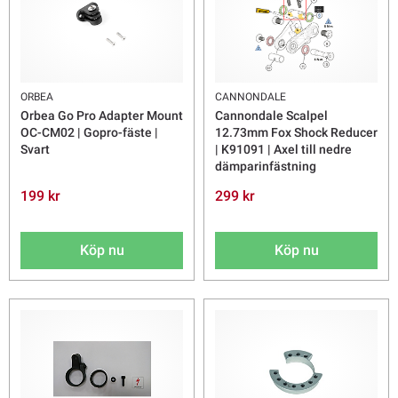
ORBEA
CANNONDALE
Orbea Go Pro Adapter Mount
Cannondale Scalpel
OC-CM02 | Gopro-fäste |
12.73mm Fox Shock Reducer
Svart
| K91091 | Axel till nedre
dämparinfästning
199 kr
299 kr
Köp nu
Köp nu