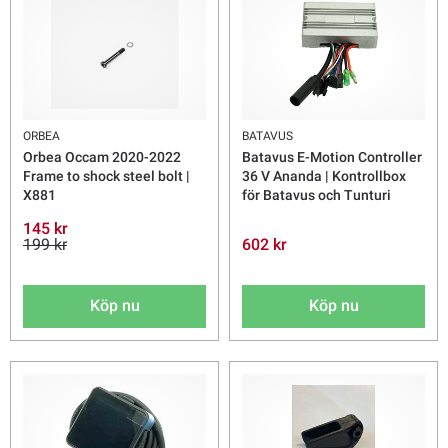
ORBEA
BATAVUS
Orbea Occam 2020-2022
Batavus E-Motion Controller
Frame to shock steel bolt |
36 V Ananda | Kontrollbox
X881
för Batavus och Tunturi
145 kr
199 kr
602 kr
Köp nu
Köp nu