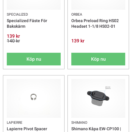
SPECIALIZED
ORBEA
Specialized Fäste För
Orbea Preload Ring HS02
Bakskärm
Headset 1-1/8 HS02-01
139 kr
140 kr
139 kr
Köp nu
Köp nu
LAPIERRE
SHIMANO
Lapierre Pivot Spacer
Shimano Kåpa EW-CP100 |