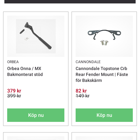
ORBEA
CANNONDALE
Orbea Onna / MX
Cannondale Topstone Crb
Bakmonterat stöd
Rear Fender Mount | Fäste
för Bakskärm
379 kr
82 kr
399 kr
149 kr
Köp nu
Köp nu