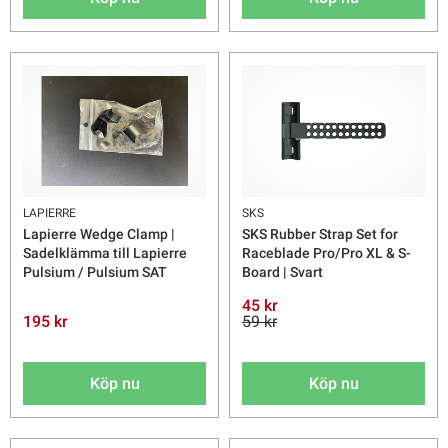
LAPIERRE
SKS
Lapierre Wedge Clamp |
SKS Rubber Strap Set for
Sadelklämma till Lapierre
Raceblade Pro/Pro XL & S-
Pulsium / Pulsium SAT
Board | Svart
45 kr
195 kr
59 kr
Köp nu
Köp nu