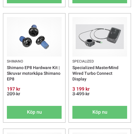
SHIMANO
SPECIALIZED
Shimano EP8 Hardware Kit |
Specialized MasterMind
Skruvar motorkåpa Shimano
Wired Turbo Connect
EP8
Display
197 kr
3 199 kr
209 kr
3 499 kr
Köp nu
Köp nu