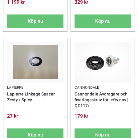
1 199 kr
329 kr
Köp nu
Köp nu
LAPIERRE
CANNONDALE
Lapierre Linkage Spacer
Cannondale Avdragare och
Zesty / Spicy
fixeringsskruv för lefty nav |
QC117/
27 kr
179 kr
Köp nu
Köp nu