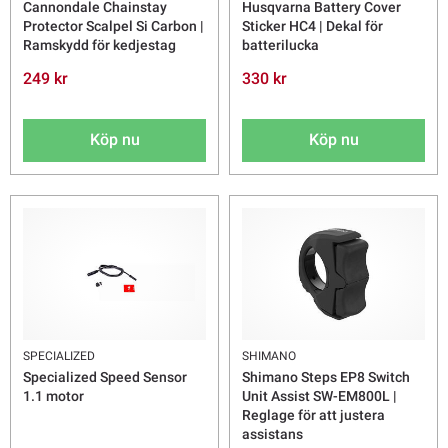
Cannondale Chainstay
Husqvarna Battery Cover
Protector Scalpel Si Carbon |
Sticker HC4 | Dekal för
Ramskydd för kedjestag
batterilucka
249 kr
330 kr
Köp nu
Köp nu
SPECIALIZED
SHIMANO
Specialized Speed Sensor
Shimano Steps EP8 Switch
1.1 motor
Unit Assist SW-EM800L |
Reglage för att justera
assistans