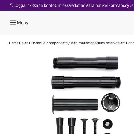
Logga in/Skapa konto
Om oss
Verkstad
Våra butiker
Förmånscyke
Meny
Hem
Delar Tillbehör & Komponenter
Varumärkesspecifika reservdelar
Canno