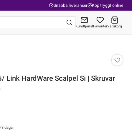
Snabba leveranser
Köp tryggt online
Kundtjänst
Favoriter
Varukorg
Gå till kassan
 Link HardWare Scalpel Si | Skruvar
e
-3 dagar