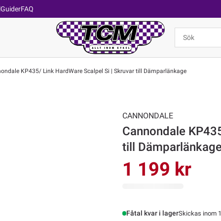
l
Guider
FAQ
ndale KP435/ Link HardWare Scalpel Si | Skruvar till Dämparlänkage
CANNONDALE
Cannondale KP435/
till Dämparlänkag
1 199 kr
Fåtal kvar i lager
Skickas inom 1