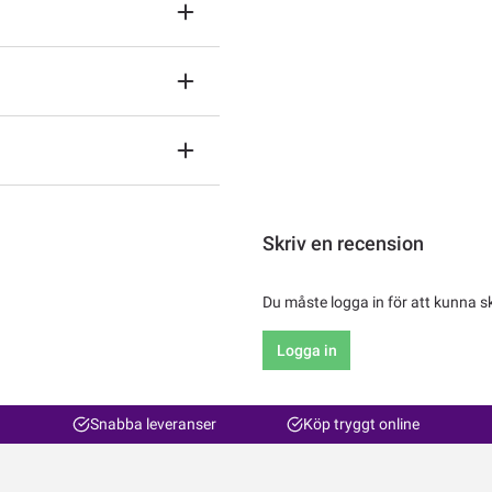
Skriv en recension
Du måste logga in för att kunna s
Logga in
Snabba leveranser
Köp tryggt online