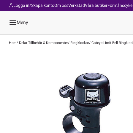
Logga in/Skapa konto
Om oss
Verkstad
Våra butiker
Förmånscyke
Meny
Hem
Delar Tillbehör & Komponenter
Ringklockor
Cateye Limit Bell Ringkloc