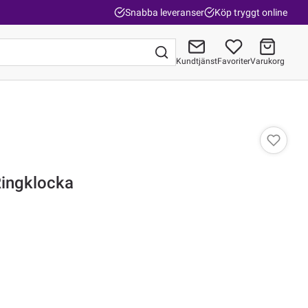
Snabba leveranser
Köp tryggt online
Kundtjänst
Favoriter
Varukorg
Gå till kassan
Ringklocka