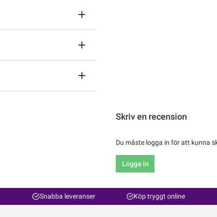
Skriv en recension
Du måste logga in för att kunna s
Logga in
Snabba leveranser
Köp tryggt online