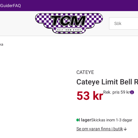
l
Guider
FAQ
ka
CATEYE
Cateye Limit Bell 
53 kr
Rek. pris 59 kr
I lager
Skickas inom 1-3 dagar
Se om varan finns i butik