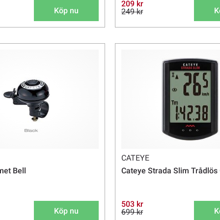
209 kr
Köp nu
K
249 kr
CATEYE
et Bell
Cateye Strada Slim Trådlös
503 kr
Köp nu
K
699 kr