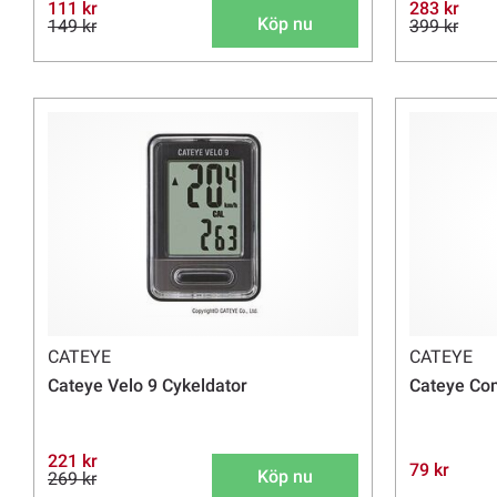
111 kr
283 kr
Köp nu
149 kr
399 kr
CATEYE
CATEYE
Cateye Velo 9 Cykeldator
Cateye Com
221 kr
79 kr
Köp nu
269 kr