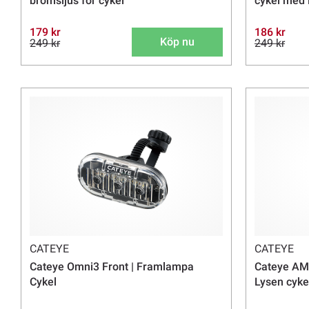
bromsljus för cykel
cykel med 
179 kr
186 kr
Köp nu
249 kr
249 kr
CATEYE
CATEYE
Cateye Omni3 Front | Framlampa
Cateye AM
Cykel
Lysen cyke