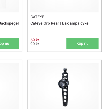
CATEYE
 Backspegel
Cateye Orb Rear | Baklampa cykel
69 kr
öp nu
Köp nu
99 kr