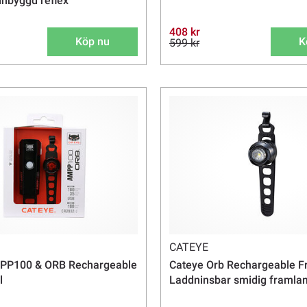
inbyggd reflex
408 kr
Köp nu
K
599 kr
CATEYE
PP100 & ORB Rechargeable
Cateye Orb Rechargeable Fr
l
Laddninsbar smidig framla