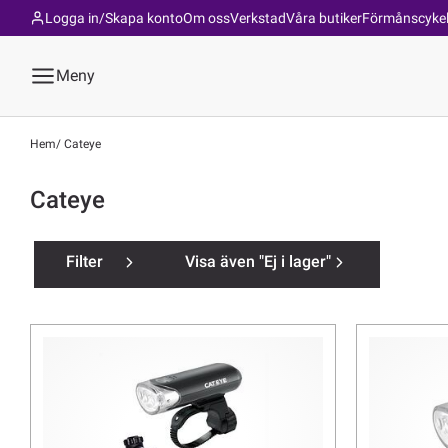
Logga in/Skapa konto
Om oss
Verkstad
Våra butiker
Förmånscyke
Meny
Hem
Cateye
Cateye
Filter
Visa även "Ej i lager"