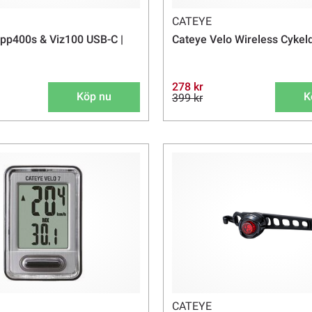
CATEYE
pp400s & Viz100 USB-C |
Cateye Velo Wireless Cykel
278 kr
Köp nu
K
399 kr
CATEYE