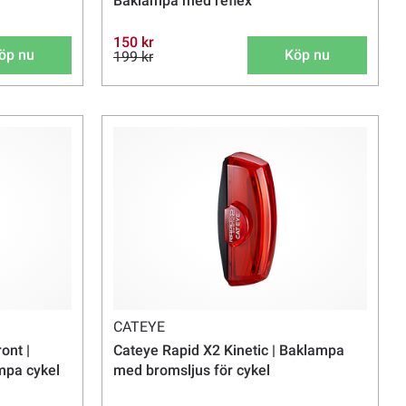
Baklampa med reflex
150 kr
öp nu
Köp nu
199 kr
CATEYE
ont |
Cateye Rapid X2 Kinetic | Baklampa
mpa cykel
med bromsljus för cykel