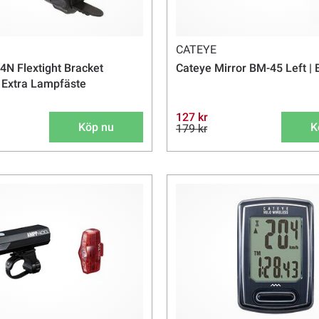
CATEYE
4N Flextight Bracket
Cateye Mirror BM-45 Left |
| Extra Lampfäste
127 kr
Köp nu
K
179 kr