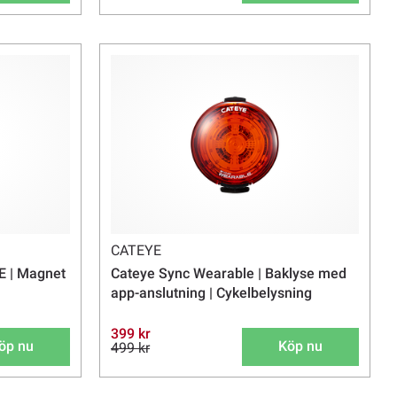
CATEYE
E | Magnet
Cateye Sync Wearable | Baklyse med
app-anslutning | Cykelbelysning
399 kr
öp nu
Köp nu
499 kr