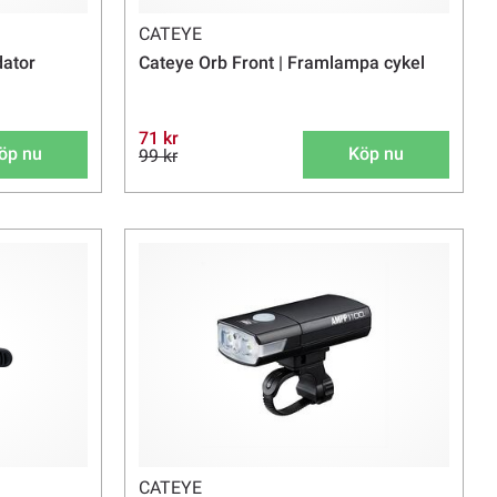
CATEYE
dator
Cateye Orb Front | Framlampa cykel
71 kr
öp nu
Köp nu
99 kr
CATEYE