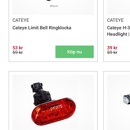
CATEYE
CATEYE
Cateye Limit Bell Ringklocka
Cateye H-3
Headlight 
53 kr
39 kr
Köp nu
59 kr
59 kr