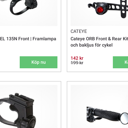
CATEYE
EL 135N Front | Framlampa
Cateye ORB Front & Rear Kit
och bakljus för cykel
142 kr
Köp nu
K
199 kr