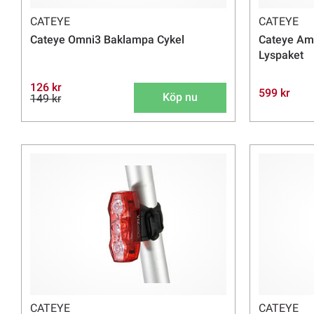
CATEYE
CATEYE
Cateye Omni3 Baklampa Cykel
Cateye Am
Lyspaket
126 kr
599 kr
Köp nu
149 kr
CATEYE
CATEYE