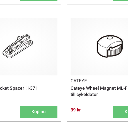
CATEYE
cket Spacer H-37 |
Cateye Wheel Magnet ML-F
till cykeldator
39 kr
Köp nu
K