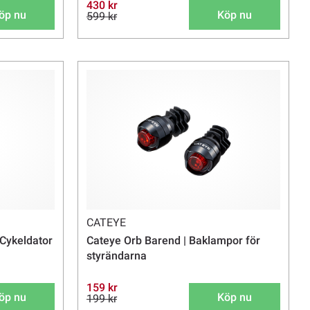
430 kr
öp nu
Köp nu
599 kr
CATEYE
 Cykeldator
Cateye Orb Barend | Baklampor för
styrändarna
159 kr
öp nu
Köp nu
199 kr