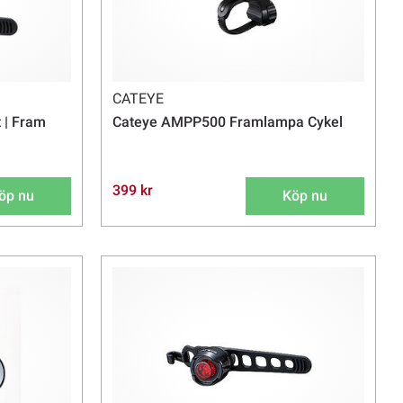
CATEYE
 | Fram
Cateye AMPP500 Framlampa Cykel
399 kr
öp nu
Köp nu