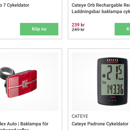
o 7 Cykeldator
Cateye Orb Rechargable Rea
Laddningsbar baklampa cyk
239 kr
Köp nu
K
249 kr
CATEYE
lex Auto | Baklampa för
Cateye Padrone Cykeldator