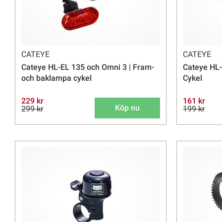
CATEYE
CATEYE
Cateye HL-EL 135 och Omni 3 | Fram-
Cateye HL-
och baklampa cykel
Cykel
229 kr
161 kr
Köp nu
299 kr
199 kr