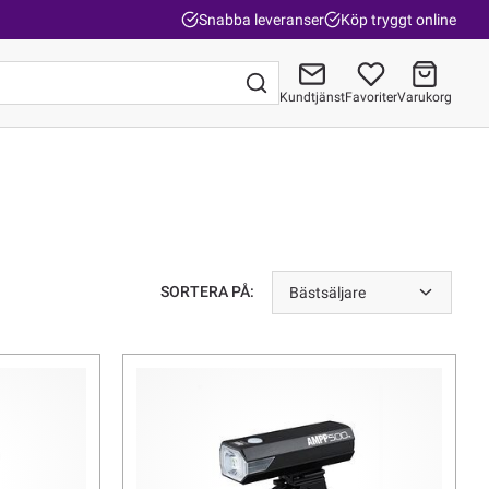
Snabba leveranser
Köp tryggt online
Kundtjänst
Favoriter
Varukorg
Gå till kassan
SORTERA PÅ:
Bästsäljare