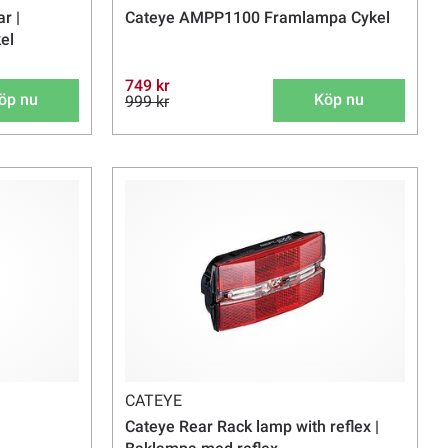
r |
Cateye AMPP1100 Framlampa Cykel
el
749 kr
öp nu
Köp nu
999 kr
CATEYE
Cateye Rear Rack lamp with reflex |