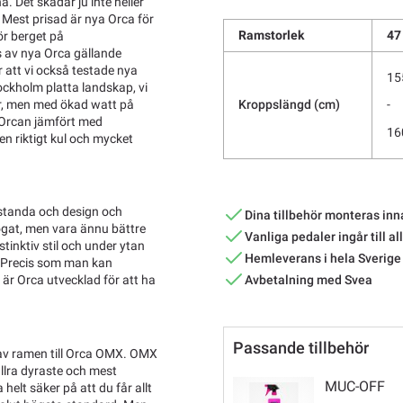
. Det skadar ju inte heller
. Mest prisad är nya Orca för
Ramstorlek
47
ör berget på
 av nya Orca gällande
r att vi också testade nya
15
ckholm platta landskap, vi
er, men med ökad watt på
Kroppslängd (cm)
-
n Orcan jämfört med
16
en riktigt kul och mycket
estanda och design och
Dina tillbehör monteras inn
r ögat, men vara ännu bättre
Vanliga pedaler ingår till al
stinktiv stil och under ytan
Hemleverans i hela Sverige
. Precis som man kan
Avbetalning med Svea
är Orca utvecklad för att ha
Passande tillbehör
 av ramen till Orca OMX. OMX
llra dyraste och mest
MUC-OFF
lt säker på att du får allt