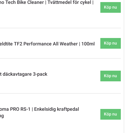
o Tech Bike Cleaner | Tvättmedel för cykel |
Köp nu
Köp nu
eldtite TF2 Performance All Weather | 100ml
t däckavtagare 3-pack
Köp nu
oma PRO RS-1 | Enkelsidig kraftpedal
Köp nu
ng