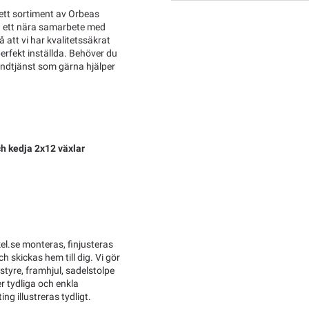
rett sortiment av Orbeas
ch ett nära samarbete med
 att vi har kvalitetssäkrat
perfekt inställda. Behöver du
kundtjänst som gärna hjälper
ch kedja 2x12 växlar
l.se monteras, finjusteras
 skickas hem till dig. Vi gör
tyre, framhjul, sadelstolpe
r tydliga och enkla
ng illustreras tydligt.