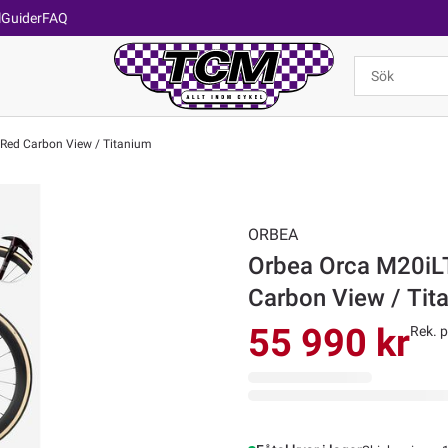
l
Guider
FAQ
 Red Carbon View / Titanium
ORBEA
Orbea Orca M20iLT
Carbon View / Tit
55 990 kr
Rek. p