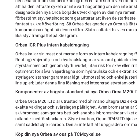
det senaste inom kolfiberteknologi och en ram som levererar ab
att ha den lättaste cykeln är inte värt någonting om den inte är s
designade den nya Orca började utvecklingen av den nya ramen s
förbestämt styvhetsindex som garanterar att även de starkaste
fantastisk kraftöverföring. Så Orbea designade nya Orca så lätt 
kompromissa något på denna siffra. Slutresultatet blev en ram 
lika styv framgaffel på 360 gram.
Orbea ICR Plus intern kabeldragning
Orbea kallar sin mest optimerade form av intern kabeldragning fö
Routing) Vajerhöljen och hydraulslangar är varsamt guidade de
styrstammen och genom styrhuvudet, utan risk för skav eller irr
optimerat för såväl vajerdragna som hydrauliska och elektronis
styrlagerdistanser garanterar lågt luftmotstånd och enkel juste
line up erbjuder denna fina lösning med integrerad styrstam och
Komponenter av högsta standard på nya Orbea Orca M20i 
Orbea Orca M20i LTD är utrustad med Shimano Ultegra Di2 elekt
exakta växlingar och svårslagen pålitlighet. Även bromsarna är
skivbromsar, som ger bra bett och snabba inbromsningar vilket
rullande i nedförsbackarna. Styre i carbon, Oquo RP45LTD hjul
samt sadelstolpe i carbon. Den är inte lätt att uppgradera om ma
Köp din nya Orbea av oss på TCMcykel.se