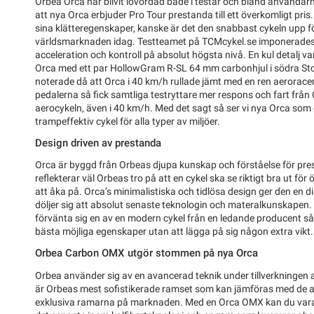
Orbea Orca har blivit lovordad både i testar och bland användarna
att nya Orca erbjuder Pro Tour prestanda till ett överkomligt pris
sina klätteregenskaper, kanske är det den snabbast cykeln upp f
världsmarknaden idag. Testteamet på TCMcykel.se imponerades
acceleration och kontroll på absolut högsta nivå. En kul detalj va
Orca med ett par HollowGram R-SL 64 mm carbonhjul i södra Sto
noterade då att Orca i 40 km/h rullade jämt med en ren aerorac
pedalerna så fick samtliga testryttare mer respons och fart frå
aerocykeln, även i 40 km/h. Med det sagt så ser vi nya Orca som 
trampeffektiv cykel för alla typer av miljöer.
Design driven av prestanda
Orca är byggd från Orbeas djupa kunskap och förståelse för pr
reflekterar väl Orbeas tro på att en cykel ska se riktigt bra ut fö
att åka på. Orca’s minimalistiska och tidlösa design ger den en di
döljer sig att absolut senaste teknologin och materalkunskapen
förvänta sig en av en modern cykel från en ledande producent så 
bästa möjliga egenskaper utan att lägga på sig någon extra vikt.
Orbea Carbon OMX utgör stommen på nya Orca
Orbea använder sig av en avancerad teknik under tillverkningen
är Orbeas mest sofistikerade ramset som kan jämföras med de a
exklusiva ramarna på marknaden. Med en Orca OMX kan du vara he