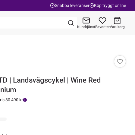
Snabba leveranser
Köp tryggt online
Kundtjänst
Favoriter
Varukorg
Gå till kassan
D | Landsvägscykel | Wine Red
anium
ris 80 490 kr