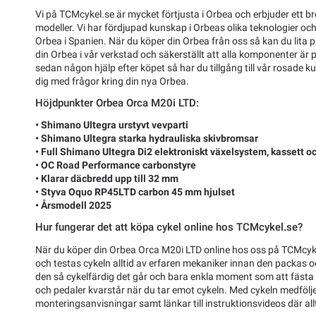
Vi på TCMcykel.se är mycket förtjusta i Orbea och erbjuder ett b
modeller. Vi har fördjupad kunskap i Orbeas olika teknologier o
Orbea i Spanien. När du köper din Orbea från oss så kan du lita på
din Orbea i vår verkstad och säkerställt att alla komponenter är 
sedan någon hjälp efter köpet så har du tillgång till vår rosade 
dig med frågor kring din nya Orbea.
Höjdpunkter Orbea Orca M20i LTD:
• Shimano Ultegra urstyvt vevparti
• Shimano Ultegra starka hydrauliska skivbromsar
• Full Shimano Ultegra Di2 elektroniskt växelsystem, kassett o
• OC Road Performance carbonstyre
• Klarar däcbredd upp till 32 mm
• Styva Oquo RP45LTD carbon 45 mm hjulset
• Årsmodell 2025
Hur fungerar det att köpa cykel online hos TCMcykel.se?
När du köper din Orbea Orca M20i LTD online hos oss på TCMcyke
och testas cykeln alltid av erfaren mekaniker innan den packas och
den så cykelfärdig det går och bara enkla moment som att fästa s
och pedaler kvarstår när du tar emot cykeln. Med cykeln medfölje
monteringsanvisningar samt länkar till instruktionsvideos där allti