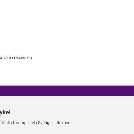
kriva en recension
ykel
ll alla företag i hela Sverige -
Läs mer.