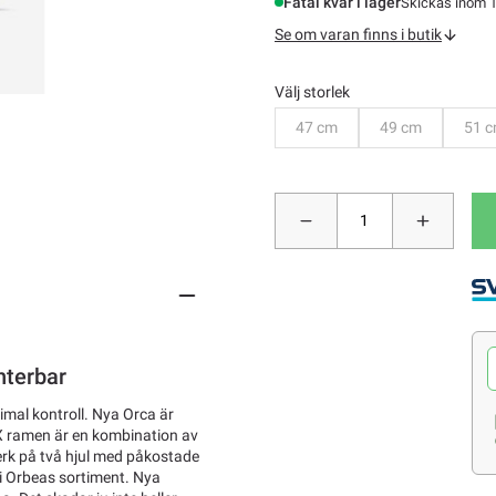
Fåtal kvar i lager
Skickas inom 1
Se om varan finns i butik
Välj storlek
Bevaka
Bevaka
B
47 cm
49 cm
51 
nterbar
imal kontroll. Nya Orca är
MX ramen är en kombination av
verk på två hjul med påkostade
i Orbeas sortiment. Nya