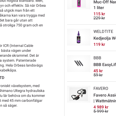
solut högsta standard. Men,
Muc-Off Nan
tyv och effektiv. Så när Orbea
1 liter
å utgick man från ett
115 kr
 åkarna kan vara trygga med
229 kr
det bara går utan att
på otroliga 750 gram och en
WELDTITE
Kedjeolja W
119 kr
r ICR (Internal Cable
n bästa vägen under
iterande skrammel. Det är
BBB
ka system. Patenterade
BBB EasyLif
ring. Hela Orbeas landsvägs
 kabelkåpa.
45 kr
59 kr
LTD
roniskt växelsystem, med
FAVERO
 Shimano Ultegra hydrauliska
Favero Assi
 du lär behöva om du kommer
| Wattmätni
set med 45 mm carbonfälgar
n så säger.
4 989 kr
5 999 kr