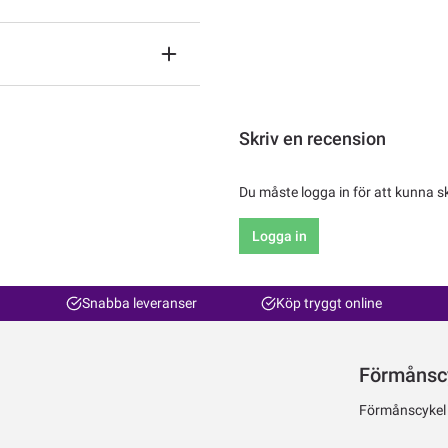
Skriv en recension
Du måste logga in för att kunna s
Logga in
Snabba leveranser
Köp tryggt online
Förmånsc
Förmånscykel ti