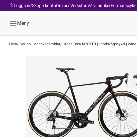
Logga in/Skapa konto
Om oss
Verkstad
Våra butiker
Förmånscyke
Meny
Hem
Cyklar
Landsvägscyklar
Orbea Orca M20iLTD | Landsvägscykel | Wine