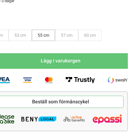
-3 dagar
evaka
Bevaka
Bevaka
Bevaka
cm
53 cm
55 cm
57 cm
60 cm
Lägg i varukorgen
Beställ som förmånscykel