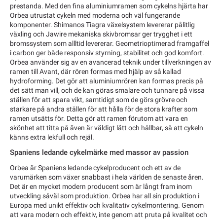
prestanda. Med den fina aluminiumramen som cykelns hjärta har
Orbea utrustat cykeln med moderna och väl fungerande
komponenter. Shimanos Tiagra växelsystem levererar pålitlig
växling och Jawire mekaniska skivbromsar ger trygghet i ett
bromssystem som allltid levererar. Geometrioptimerad framgaffel
i carbon ger både responsiv styrning, stabilitet och god komfort.
Orbea använder sig av en avancerad teknik under tillverkningen av
ramen till Avant, där rören formas med hjälp av så kallad
hydroforming. Det gör att aluminiumrören kan formas precis på
det sätt man vill, och de kan göras smalare och tunnare på vissa
ställen för att spara vikt, samtidigt som de görs grövre och
starkare på andra ställen för att hålla för de stora krafter som
ramen utsätts för. Detta gör att ramen förutom att vara en
skönhet att titta på även är väldigt lätt och hållbar, så att cykeln
känns extra lekfull och rejäl.
Spaniens ledande cykelmärke med massor av passion
Orbea är Spaniens ledande cykelproducent och ett av de
varumärken som växer snabbast i hela världen de senaste åren.
Det är en mycket modern producent som är långt fram inom
utveckling såväl som produktion. Orbea har all sin produktion i
Europa med unikt effektiv och kvalitativ cykelmontering. Genom
att vara modern och effektiv, inte genom att pruta på kvalitet och