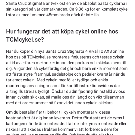
Santa Cruz Stigmata är tveklöst en av de absolut bästa cyklarna i
sin kategori på världsmarknaden. Ca 9,36 kg för en komplett cykel
i storlek medium med 45mm breda däck är inte illa.
Hur fungerar det att köpa cykel online hos
TCMcykel.se?
När du köper din nya Santa Cruz Stigmata 4 Rival 1x AXS online
hos oss på TCMcykel.se monteras, finjusteras och testas cykeln
alltid av erfaren mekaniker innan den packas och skickas hem till
dig. Vi gör den så cykelfärdig det går och bara enkla moment som
att fästa styre, framhjul, sadelstolpe och pedaler kvarstår när du
tar emot cykeln. Med cykeln medföljer tydliga och enkla
monteringsanvisningar samt länkar till instruktionsvideos där
allting illustreras tydligt. Önskar du din fjädring fininställd av oss
innan cykeln skickas, så maila oss din längd och vikt tillsamman
med ditt ordernummer så fixar vi det innan cykeln skickas.
Om du beställer fler tillbehör till cykeln monterar vi dessa
kostnadsfritt åt dig innan leverans. Detta förutsatt att de ryms i
kartongen när de är monterade. Ifall de inte ryms monterade eller
riskerar att skadas i frakten kommer vi att förbereda dem för
enklast möjliga montering för dig. Behöver du råd eller har