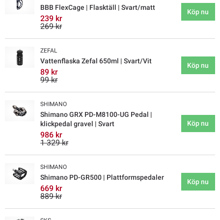
BBB FlexCage | Flasktäll | Svart/matt
Köp nu
239 kr
269 kr
ZEFAL
Vattenflaska Zefal 650ml | Svart/Vit
Köp nu
89 kr
99 kr
SHIMANO
Shimano GRX PD-M8100-UG Pedal |
Köp nu
klickpedal gravel | Svart
986 kr
1 329 kr
SHIMANO
Shimano PD-GR500 | Plattformspedaler
Köp nu
669 kr
889 kr