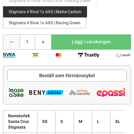
Stigmata 4 Force 1x AXS RSV | Racing Green
Stigmata 4 Rival 1x AXS | Matte Carbon
Stigmata 4 Rival 1x AXS | Racing Green
Lägg i varukorgen
Beställ som förmånscykel
Ramstorlek
Santa Cruz
XS
S
M
L
XL
Stigmata