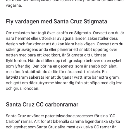
vägarna.
Fly vardagen med Santa Cruz Stigmata
Om reslusten har tagit över, skaffa en Stigmata. Oavsett om du är
nära hemmet eller utforskar avlägsna länder, säkerställer dess
design och funktioner att du kan klara hela vägen. Oavsett om du
söker grusvägens anda eller planerar ett snabbt uppdrag över
natten med bara ett kreditkort, är Stigmata ditt ultimata
flyktfordon. När du ställer upp i ett gruslopp behöver du en cykel
som lyfter dig. Den bör ha en geometri som är snabb och alert,
men ändå stabil när du är lite för nära smärttröskeln. En
lättviktsram säkerställer att du tjänar watt, inte bär extra gram,
och gott om däckutrymme hindrar dig från att släpa med dig lera
och grus i onödan.
Santa Cruz CC carbonramar
Santa Cruz använder patentskyddade processer för sina "CC
Carbon" ramar. Allt för att bibehålla samma legendariska styrka
och styvhet som Santa Cruz allra mest exklusiva CC ramar är