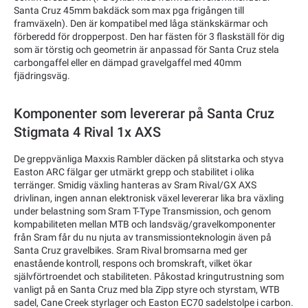
Santa Cruz 45mm bakdäck som max pga frigången till
framväxeln). Den är kompatibel med låga stänkskärmar och
förberedd för dropperpost. Den har fästen för 3 flaskställ för dig
som är törstig och geometrin är anpassad för Santa Cruz stela
carbongaffel eller en dämpad gravelgaffel med 40mm
fjädringsväg.
Komponenter som levererar på Santa Cruz
Stigmata 4 Rival 1x AXS
De greppvänliga Maxxis Rambler däcken på slitstarka och styva
Easton ARC fälgar ger utmärkt grepp och stabilitet i olika
terränger. Smidig växling hanteras av Sram Rival/GX AXS
drivlinan, ingen annan elektronisk växel levererar lika bra växling
under belastning som Sram T-Type Transmission, och genom
kompabiliteten mellan MTB och landsväg/gravelkomponenter
från Sram får du nu njuta av transmissionteknologin även på
Santa Cruz gravelbikes. Sram Rival bromsarna med ger
enastående kontroll, respons och bromskraft, vilket ökar
självförtroendet och stabiliteten. Påkostad kringutrustning som
vanligt på en Santa Cruz med bla Zipp styre och styrstam, WTB
sadel, Cane Creek styrlager och Easton EC70 sadelstolpe i carbon.