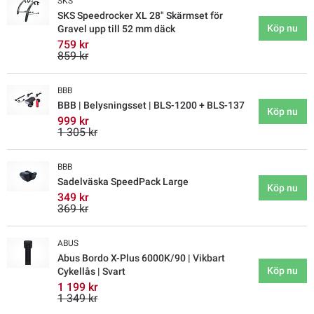
SKS
SKS Speedrocker XL 28" Skärmset för
Köp nu
Gravel upp till 52 mm däck
759 kr
859 kr
BBB
BBB | Belysningsset | BLS-1200 + BLS-137
Köp nu
999 kr
1 305 kr
BBB
Sadelväska SpeedPack Large
Köp nu
349 kr
369 kr
ABUS
Abus Bordo X-Plus 6000K/90 | Vikbart
Köp nu
Cykellås | Svart
1 199 kr
1 349 kr