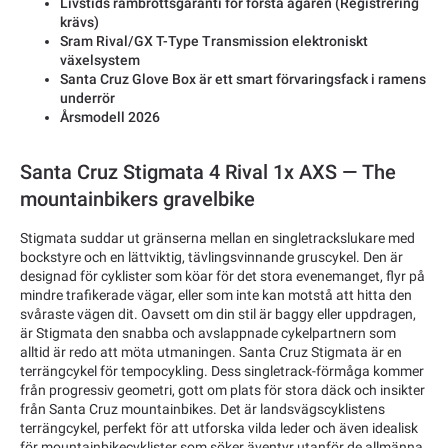
Livstids rambrottsgaranti för första ägaren (Registrering
krävs)
Sram Rival/GX T-Type Transmission elektroniskt
växelsystem
Santa Cruz Glove Box är ett smart förvaringsfack i ramens
underrör
Årsmodell 2026
Santa Cruz Stigmata 4 Rival 1x AXS — The
mountainbikers gravelbike
Stigmata suddar ut gränserna mellan en singletrackslukare med
bockstyre och en lättviktig, tävlingsvinnande gruscykel. Den är
designad för cyklister som köar för det stora evenemanget, flyr på
mindre trafikerade vägar, eller som inte kan motstå att hitta den
svåraste vägen dit. Oavsett om din stil är baggy eller uppdragen,
är Stigmata den snabba och avslappnade cykelpartnern som
alltid är redo att möta utmaningen. Santa Cruz Stigmata är en
terrängcykel för tempocykling. Dess singletrack-förmåga kommer
från progressiv geometri, gott om plats för stora däck och insikter
från Santa Cruz mountainbikes. Det är landsvägscyklistens
terrängcykel, perfekt för att utforska vilda leder och även idealisk
för mountainbikecyklister som söker äventyr utanför de allmänna