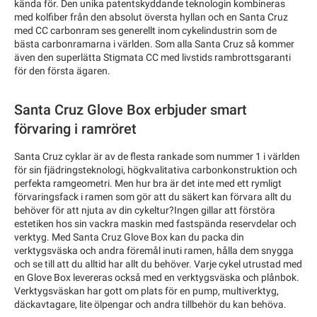
kända för. Den unika patentskyddande teknologin kombineras
med kolfiber från den absolut översta hyllan och en Santa Cruz
med CC carbonram ses generellt inom cykelindustrin som de
bästa carbonramarna i världen. Som alla Santa Cruz så kommer
även den superlätta Stigmata CC med livstids rambrottsgaranti
för den första ägaren.
Santa Cruz Glove Box erbjuder smart
förvaring i ramröret
Santa Cruz cyklar är av de flesta rankade som nummer 1 i världen
för sin fjädringsteknologi, högkvalitativa carbonkonstruktion och
perfekta ramgeometri. Men hur bra är det inte med ett rymligt
förvaringsfack i ramen som gör att du säkert kan förvara allt du
behöver för att njuta av din cykeltur?Ingen gillar att förstöra
estetiken hos sin vackra maskin med fastspända reservdelar och
verktyg. Med Santa Cruz Glove Box kan du packa din
verktygsväska och andra föremål inuti ramen, hålla dem snygga
och se till att du alltid har allt du behöver. Varje cykel utrustad med
en Glove Box levereras också med en verktygsväska och plånbok.
Verktygsväskan har gott om plats för en pump, multiverktyg,
däckavtagare, lite ölpengar och andra tillbehör du kan behöva.