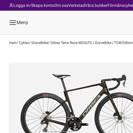
Logga in/Skapa konto
Om oss
Verkstad
Våra butiker
Förmånscyke
Meny
Hem
Cyklar
Gravelbike
Orbea Terra Race M20iLTD | Gravelbike | TCM Editio