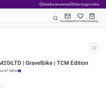
Snabba leveranser
Köp tryggt online
Kundtjänst
Favoriter
Varukorg
Gå till kassan
M20iLTD | Gravelbike | TCM Edition
ris 57 290 kr