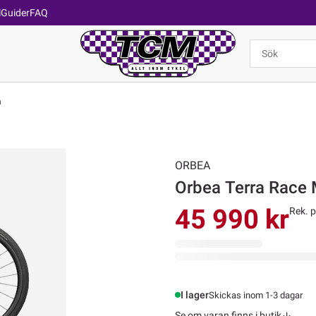
l
Guider
FAQ
n
ORBEA
Orbea Terra Race 
45 990 kr
Rek. p
I lager
Skickas inom 1-3 dagar
Se om varan finns i butik