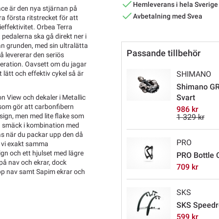
Hemleverans i hela Sverige
ace är den nya stjärnan på
Avbetalning med Svea
 första ritstrecket för att
ffektivitet. Orbea Terra
t pedalerna ska gå direkt ner i
ån grunden, med sin ultralätta
Passande tillbehör
levererar den seriös
eleration. Oavsett om du jagar
 lätt och effektiv cykel så är
SHIMANO
Shimano GRX
Svart
n View och dekaler i Metallic
som gör att carbonfibern
986 kr
esign, men med lite flake som
1 329 kr
 en smäck i kombination med
as när du packar upp den då
PRO
r vi exakt samma
gn och ett hjulset med lägre
PRO Bottle C
 på nav och ekrar, dock
709 kr
pp nav samt Sapim ekrar och
SKS
SKS Speedro
599 kr