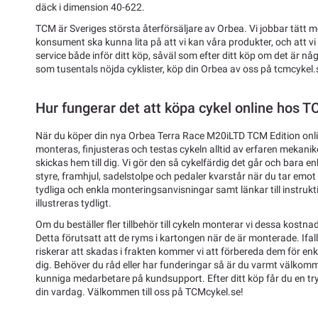
däck i dimension 40-622.
TCM är Sveriges största återförsäljare av Orbea. Vi jobbar tätt 
konsument ska kunna lita på att vi kan våra produkter, och att vi
service både inför ditt köp, såväl som efter ditt köp om det är n
som tusentals nöjda cyklister, köp din Orbea av oss på tcmcykel.
Hur fungerar det att köpa cykel online hos 
När du köper din nya Orbea Terra Race M20iLTD TCM Edition onl
monteras, finjusteras och testas cykeln alltid av erfaren mekani
skickas hem till dig. Vi gör den så cykelfärdig det går och bara 
styre, framhjul, sadelstolpe och pedaler kvarstår när du tar emot
tydliga och enkla monteringsanvisningar samt länkar till instrukt
illustreras tydligt.
Om du beställer fler tillbehör till cykeln monterar vi dessa kostnad
Detta förutsatt att de ryms i kartongen när de är monterade. Ifal
riskerar att skadas i frakten kommer vi att förbereda dem för enk
dig. Behöver du råd eller har funderingar så är du varmt välkom
kunniga medarbetare på kundsupport. Efter ditt köp får du en tryg
din vardag. Välkommen till oss på TCMcykel.se!