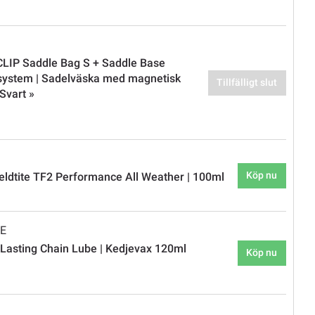
CLIP Saddle Bag S + Saddle Base
system | Sadelväska med magnetisk
Tillfälligt slut
Svart »
Köp nu
eldtite TF2 Performance All Weather | 100ml
BE
 Lasting Chain Lube | Kedjevax 120ml
Köp nu