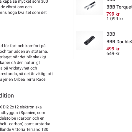
ea kapa så mycket som 300
BBB TorqueS
de vibrations och
erns höga kvalitet som det
799 kr
1 099 kr
BBB
BBB DoubleS
d för fart och komfort på
499 kr
 och tar udden av stötarna,
649 kr
laget när det blir skakigt.
aper då den naturligt
a på vridstyvhet och
estanda, så det är viktigt att
väljer en Orbea Terra Race.
ition
 Di2 2x12 elektroniska
andbyggda i Spanien, som
adelstolpe i carbon och en
helt i carbon) samt urstarka
lande Vittoria Terrano T30