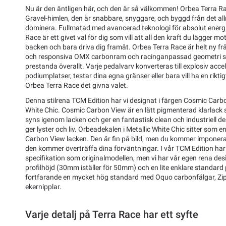
Nu är den äntligen här, och den är så välkommen! Orbea Terra R
Gravel-himlen, den är snabbare, snyggare, och byggd från det allra
dominera. Fullmatad med avancerad teknologi för absolut energie
Race är ett givet val för dig som vill att all den kraft du lägger mo
backen och bara driva dig framåt. Orbea Terra Race är helt ny fr
och responsiva OMX carbonram och racinganpassad geometri så 
prestanda överallt. Varje pedalvarv konverteras till explosiv acc
podiumplatser, testar dina egna gränser eller bara vill ha en riktigt
Orbea Terra Race det givna valet.
Denna stilrena TCM Edition har vi designat i färgen Cosmic Carbo
White Chic. Cosmic Carbon View är en lätt pigmenterad klarlack 
syns igenom lacken och ger en fantastisk clean och industriell d
ger lyster och liv. Orbeadekalen i Metallic White Chic sitter som
Carbon View lacken. Den är fin på bild, men du kommer imponer
den kommer överträffa dina förväntningar. I vår TCM Edition ha
specifikation som originalmodellen, men vi har vår egen rena desi
profilhöjd (30mm iställer för 50mm) och en lite enklare standard
fortfarande en mycket hög standard med Oquo carbonfälgar, Zi
ekernipplar.
Varje detalj på Terra Race har ett syfte