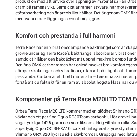
produktion med att unvika överlappning av material så kan Orb
gram på ramens vikt. Samtidigt är ramen styvare, har motsvaran
stötabsorbering och är precis lika hållbar. Det är genom OMX fib
mer avancerade läggningsscemat möjliggörs.
Komfort och prestanda i full harmoni
Terra Race har en vibrationsdämpande baktriangel som är skapa
grövre underlag.Terra Race´s baktriangel absorberar vibrationer
samtidigt hjälper den bakdäcket att uppnå maximalt grepp i under
Den fina OMX carbonramen har också mycket bra komfortegensk
dämpar skakningar och vibrationer, utan att på något sätt tumm
prestanda. Carbon är ett brett material med enorma skillnader i pr
förstå att du faktiskt får en ram av absolut högsta klass när du 
Komponenter på Terra Race M20iLTD TCM Ed
Orbea Terra Race M20iLTD kommer med en glödhet Shimano GRX
växlar och ett par fina Oquo RC30Team carbonhjul för gravel, h
väger ynkliga 1425 gram och som liksom aldrig vill sluta rulla. S
superlyxig Oquo OC SH-RA10 cockpit (integrerat styre/styrstam 
Shimano GRX 820 hydrauliska skivbromsar. Greppiga med lättrul