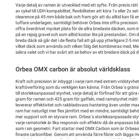
Varje detalj av ramen är utvecklad med ett syfte. Från precis rät
av cykel till UDH kompabilitet, flexibiliteten att köra 1x eller 2x 
clearence på 45 mm både bak och fram gör att du alltid kan få en
tuffare underlagen, samtidigt behöver Orbea inte offra precisio
offra överdrivet mycket plats för de allra bredaste däcken, som i
på en rejsig gravel och som alltid kostar lite på prestandan. Om
breda däck så går det i de flesta fall att gå upp ytterligare 2-5 m
vilket däck som används och vilken fälg det kombineras med, M
säkra valet och vi har svårt att se behov av ett bredare däck på d
Orbea OMX carbon är absolut världsklass
Kraft och precision är inbyggt i varje ram med extrem vridstyvhet
kraftöverföring som du verkligen kan känna. Från Orbea´s grän
till storleksanpassad styvhet, varje detalj är förfinad för att gör
gram för ramen och 425 gram för gaffeln, med ramstyvhet mätt 
levererar effektivitet och rakbladsvass hantering även under max
ram har naturligt mer flex jämfört med en mindre, samtidigt behöv
mer support och en styvare ram. Orbea´s storleksanpassade sty
varje ramstorlek är lika responsiv och effektiv då de anpassas bå
som i sin geometri. Fart startar med OMX Carbon som är Orbeas a
finaste carbonfiber. Genom att använda färre fibrer och lägga me