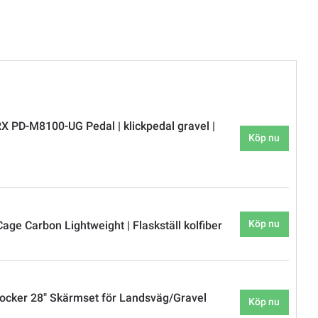
 PD-M8100-UG Pedal | klickpedal gravel |
Köp nu
Köp nu
age Carbon Lightweight | Flaskställ kolfiber
cker 28" Skärmset för Landsväg/Gravel
Köp nu