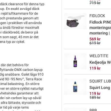
719 kr
t däck clearance för denna typ
set-up. En exakt avvägd däck
 rejäl luftkammare för de
FIDLOCK
n och prestanda genom att
Fidlock PIN
ngen i praktiken vill använda
monterings
 du ändå föredrar maximalt
m i däckbredd, de beror på
montering | 
en som sagt, 45 mm är det
569 kr
ena typ av cykel.
619 kr
WELDTITE
Kedjeolja W
 där det behövs för
119 kr
sflyttande OMX carbon layup
a dig snabbare. Galet låga 910
vid 90–95 Nm/°, Terra Race
SQUIRT LU
imal belastning. En större
Squirt Long
er en större cyklist naturligt
vhetsindex garanterar att
119 kr
189 kr
de i sin carbon lay-up såväl
llra lättaste, styvaste och
r tid på varje rams
BBB