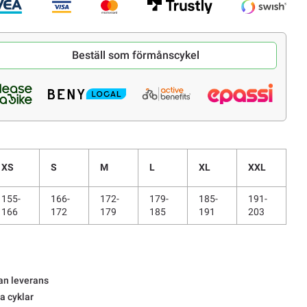
Beställ som förmånscykel
XS
S
M
L
XL
XXL
155-
166-
172-
179-
185-
191-
166
172
179
185
191
203
an leverans
la cyklar