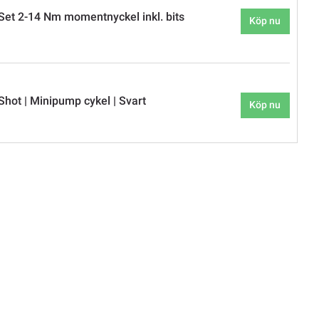
et 2-14 Nm momentnyckel inkl. bits
Köp nu
hot | Minipump cykel | Svart
Köp nu