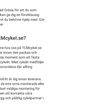
med Orbea för att du som
 kan ge dig en förstklassig
ågot du behöver hjälp med. Gör
se
TCMcykel.se?
ine hos oss på TCMcykel.se
ker innan den packas och
enkla moment som att fästa
 cykeln. Med cykeln medföljer
ionsvideos där allting
sfritt åt dig innan leverans.
l de inte ryms monterade eller
last möjliga montering för
men att kontakta våra
g och pålitlig cykelpartner i