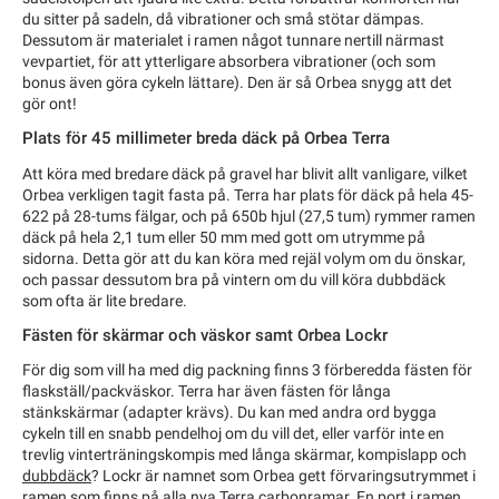
du sitter på sadeln, då vibrationer och små stötar dämpas.
Dessutom är materialet i ramen något tunnare nertill närmast
vevpartiet, för att ytterligare absorbera vibrationer (och som
bonus även göra cykeln lättare). Den är så Orbea snygg att det
gör ont!
Plats för 45 millimeter breda däck på Orbea Terra
Att köra med bredare däck på gravel har blivit allt vanligare, vilket
Orbea verkligen tagit fasta på. Terra har plats för däck på hela 45-
622 på 28-tums fälgar, och på 650b hjul (27,5 tum) rymmer ramen
däck på hela 2,1 tum eller 50 mm med gott om utrymme på
sidorna. Detta gör att du kan köra med rejäl volym om du önskar,
och passar dessutom bra på vintern om du vill köra dubbdäck
som ofta är lite bredare.
Fästen för skärmar och väskor samt Orbea Lockr
För dig som vill ha med dig packning finns 3 förberedda fästen för
flaskställ/packväskor. Terra har även fästen för långa
stänkskärmar (adapter krävs). Du kan med andra ord bygga
cykeln till en snabb pendelhoj om du vill det, eller varför inte en
trevlig vinterträningskompis med långa skärmar, kompislapp och
dubbdäck
? Lockr är namnet som Orbea gett förvaringsutrymmet i
ramen som finns på alla nya Terra carbonramar. En port i ramen