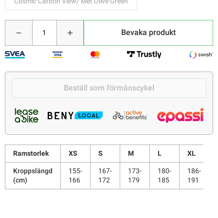
Cosmic Carbon View/ Met Olive Green
Bevaka produkt
Beställ som förmånscykel
Ramstorlek
XS
S
M
L
XL
Kroppslängd
155-
167-
173-
180-
186-
(cm)
166
172
179
185
191