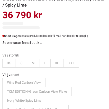
/ Spicy Lime
36 790 kr
Snart i lager
Bevaka produkt nedan och få mail när den blir tillgänglig
Se om varan finns i butik
Välj storlek
Bevaka
Bevaka
Bevaka
Bevaka
Bevaka
Bevaka
XS
S
M
L
XL
XXL
Välj variant
Wine Red Carbon View
TCM EDITION/Green Carbon View Flake
Ivory White/Spicy Lime