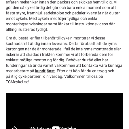
erfaren mekaniker innan den packas och skickas hem till dig. Vi
gör den så cykelfärdig det går och bara enkla moment som att
fästa styre, framhjul, sadelstolpe och pedaler kvarstår när du tar
emot cykeln. Med cykeln medföljer tydliga och enkla
monteringsanvisningar samt länkar till instruktionsvideos där
allting illustreras tydligt.
Om du beställer fler tillbehör till cykeln monterar vi dessa
kostnadsfritt åt dig innan leverans. Detta förutsatt att de ryms i
kartongen när de är monterade. Ifall de inte ryms monterade eller
riskerar att skadas i frakten kommer vi att förbereda dem för
enklast möjliga montering för dig. Behöver du råd eller har
funderingar så är du varmt välkommen att kontakta våra kunniga
medarbetare på
kundtjänst
. Efter ditt köp får du en trygg och
pålitlig cykelpartner i din vardag. Välkommen till oss på
TCMcykel.se!