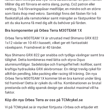
tillåter dig att förvara en extra slang, pump, Co2 patron eller
verktyg. Två förvaringspåsar medföljer, en mindre och en större
som fästs ihop med velcro. Samtidigt finns det fästen för två
flaskställ på alla ramstorlekar samt mängder av fästpunkter för
att du ska kunna få med dig allt du behöver på färden.
Bra komponenter på Orbea Terra M30TEAM 1X
Orbea Terra M30TEAM 1X är utrustad med Shimano GRX 822
1x12 växlar en 10-45 t kassett, vilket ger ett fantastiskt
växelspann. Framdrevet är 40 tänder.
Nya Shimano GRX 822 ger snabba och tydliga växlingar samt bra
tålighet. Detta kombineras med lätta och styva Oquo
aluminiumfälgar. Sadelstolpe och framgaffel helt i kolfiber, samt
kraftiga hydrauliska GRX skivbromsar. En riktigt trevlig cykel för
alltifrån pendling, bike packing eller racing till träning. Din nya
Orbea Terra M30TEAM 1X kommer bli en bra kamrat under lång
tid framöver! Detta är cykeln du vill ha. Kombinationen av brutal
prestanda och eldig spansk design ger absolut maximal vill ha
faktor.
Köp din nya Orbea Terra av oss på TCMcykel.se
Vi på TCMcykel.se är mycket förtjusta i Orbea och erbjuder ett