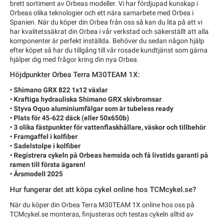
brett sortiment av Orbeas modeller. Vi har fördjupad kunskap i
Orbeas olika teknologier och ett nära samarbete med Orbea i
Spanien. När du köper din Orbea från oss så kan du lita på att vi
har kvalitetssäkrat din Orbea i vår verkstad och säkerställt att alla
komponenter är perfekt inställda. Behöver du sedan någon hjälp
efter köpet så har du tillgång till vår rosade kundtjänst som gärna
hjälper dig med frågor kring din nya Orbea.
Höjdpunkter Orbea Terra M30TEAM 1X:
• Shimano GRX 822 1x12 växlar
• Kraftiga hydrauliska Shimano GRX skivbromsar
• Styva Oquo aluminiumfälgar som är tubeless ready
• Plats för 45-622 däck (eller 50x650b)
• 3 olika fästpunkter för vattenflaskhållare, väskor och tillbehör
• Framgaffel i kolfiber
• Sadelstolpe i kolfiber
• Registrera cykeln på Orbeas hemsida och få livstids garanti på
ramen till första ägaren!
• Årsmodell 2025
Hur fungerar det att köpa cykel online hos TCMcykel.se?
När du köper din Orbea Terra M30TEAM 1X online hos oss på
TCMcykel.se monteras, finjusteras och testas cykeln alltid av