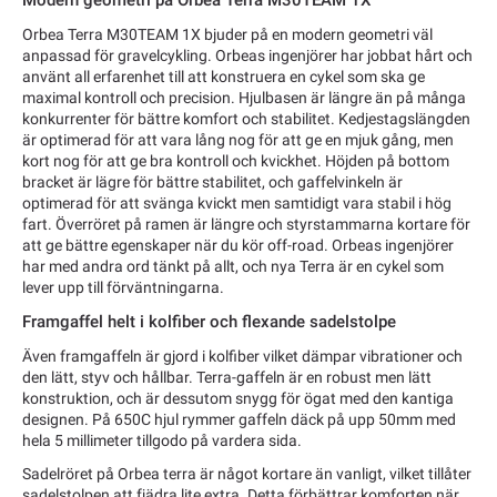
Orbea Terra M30TEAM 1X bjuder på en modern geometri väl
anpassad för gravelcykling. Orbeas ingenjörer har jobbat hårt och
använt all erfarenhet till att konstruera en cykel som ska ge
maximal kontroll och precision. Hjulbasen är längre än på många
konkurrenter för bättre komfort och stabilitet. Kedjestagslängden
är optimerad för att vara lång nog för att ge en mjuk gång, men
kort nog för att ge bra kontroll och kvickhet. Höjden på bottom
bracket är lägre för bättre stabilitet, och gaffelvinkeln är
optimerad för att svänga kvickt men samtidigt vara stabil i hög
fart. Överröret på ramen är längre och styrstammarna kortare för
att ge bättre egenskaper när du kör off-road. Orbeas ingenjörer
har med andra ord tänkt på allt, och nya Terra är en cykel som
lever upp till förväntningarna.
Framgaffel helt i kolfiber och flexande sadelstolpe
Även framgaffeln är gjord i kolfiber vilket dämpar vibrationer och
den lätt, styv och hållbar. Terra-gaffeln är en robust men lätt
konstruktion, och är dessutom snygg för ögat med den kantiga
designen. På 650C hjul rymmer gaffeln däck på upp 50mm med
hela 5 millimeter tillgodo på vardera sida.
Sadelröret på Orbea terra är något kortare än vanligt, vilket tillåter
sadelstolpen att fjädra lite extra. Detta förbättrar komforten när