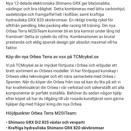
Nya 12-delade elektroniska Shimano GRX ger blixtsnabba
växlingar och bra tålighet. Detta kombineras med lätta carbonhjul,
sadelstolpe och framgaffel helt i kolfiber, samt kraftiga
hydrauliska GRX 820 skivbromsar. En riktigt trevlig cykel för
alltifrån pendling, bike packing eller racing till träning. Din nya
Orbea Terra M20iTeam kommer bli en bra kamrat under lång tid
framöver! Detta är cykeln du vill ha. Kombinationen av brutal
prestanda och eldig spansk design ger absolut maximal vill ha
faktor.
Köp din nya Orbea Terra av oss på TCMcykel.se
Vi på TCMcykel.se är mycket förtjusta i Orbea och erbjuder ett
brett sortiment av Orbeas modeller. Vi har fördjupad kunskap i
Orbeas olika teknologier och ett nära samarbete med Orbea i
Spanien. När du köper din Orbea från oss så kan du lita på att vi
har kvalitetssäkrat din Orbea i vår verkstad och säkerställt att alla
komponenter är perfekt inställda. Behöver du sedan någon hjälp
efter köpet så har du tillgång till vår rosade kundtjänst som gärna
hjälper dig med frågor kring din nya Orbea.
Höjdpunkter Orbea Terra M20iTeam:
• Shimano GRX Di2 825 växlar och vevparti
• Kraftiga hydrauliska Shimano GRX 820 skivbromsar