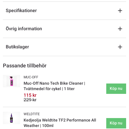
Specifikationer
Övrig information
Butikslager
Passande tillbehör
MUC-OFF
Muc-Off Nano Tech Bike Cleaner |
Köp nu
Tvättmedel för cykel | 1 liter
115 kr
229 kr
WELDTITE
Kedjeolja Weldtite TF2 Performance All
Köp nu
Weather | 100ml