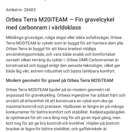
Artikel nr: 28403
Orbea Terra M20iTEAM — Fin gravelcykel
med carbonram i världsklass
Milslånga grusvägar, roliga stigar eller släta asfaltsvägar, Orbea
Terra M20iTEAM är cykeln som är byggd för att hantera dem alla.
Orbea Terra är byggd för att klara bredast möjliga
användningsområde, och vara både snabb och komfortabel
oavsett vilken terräng du cyklar i. Orbea OMR Carbonramen är
konstruerad och byggd enligt den senaste teknologin, vilket ger
både låg vikt, extrem robusthet och bästa tänkbara komfort.
Modern geometri för gravel på Orbea Terra M20iTEAM
Orbea Terra M20iTEAM bjuder på en modern geometri väl
anpassad för gravelcykling. Orbeas ingenjörer har jobbat hårt och
använt all erfarenhet till att konstruera en cykel som ska ge
maximal kontroll och precision. Hjulbasen är längre än på många
konkurrenter för bättre komfort och stabilitet. Kedjestagslängden
är optimerad för att vara lång nog för att ge en mjuk gång, men
kort nog för att ge bra kontroll och kvickhet. Höjden på bottom
bracket är lägre för bättre stabilitet, och gaffelvinkeln är