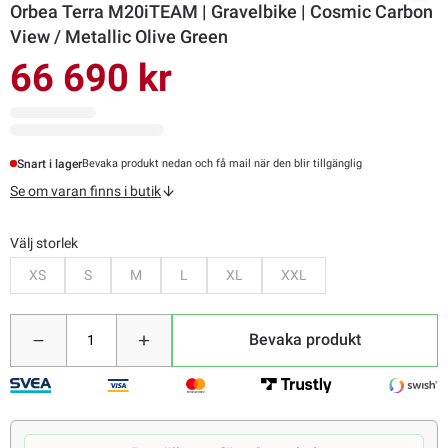
Orbea Terra M20iTEAM | Gravelbike | Cosmic Carbon
View / Metallic Olive Green
66 690 kr
Snart i lager
Bevaka produkt nedan och få mail när den blir tillgänglig
Se om varan finns i butik
Välj storlek
Bevaka
Bevaka
Bevaka
Bevaka
Bevaka
Bevaka
XS
S
M
L
XL
XXL
Bevaka produkt