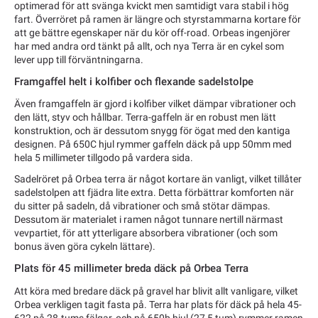
optimerad för att svänga kvickt men samtidigt vara stabil i hög
fart. Överröret på ramen är längre och styrstammarna kortare för
att ge bättre egenskaper när du kör off-road. Orbeas ingenjörer
har med andra ord tänkt på allt, och nya Terra är en cykel som
lever upp till förväntningarna.
Framgaffel helt i kolfiber och flexande sadelstolpe
Även framgaffeln är gjord i kolfiber vilket dämpar vibrationer och
den lätt, styv och hållbar. Terra-gaffeln är en robust men lätt
konstruktion, och är dessutom snygg för ögat med den kantiga
designen. På 650C hjul rymmer gaffeln däck på upp 50mm med
hela 5 millimeter tillgodo på vardera sida.
Sadelröret på Orbea terra är något kortare än vanligt, vilket tillåter
sadelstolpen att fjädra lite extra. Detta förbättrar komforten när
du sitter på sadeln, då vibrationer och små stötar dämpas.
Dessutom är materialet i ramen något tunnare nertill närmast
vevpartiet, för att ytterligare absorbera vibrationer (och som
bonus även göra cykeln lättare).
Plats för 45 millimeter breda däck på Orbea Terra
Att köra med bredare däck på gravel har blivit allt vanligare, vilket
Orbea verkligen tagit fasta på. Terra har plats för däck på hela 45-
622 på 28-tums fälgar, och på 650b hjul (27,5 tum) rymmer ramen