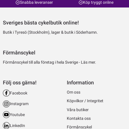
Snabba leveranser
Köp tryggt online
Sveriges bästa cykelbutik online!
Butik i Tyresö (Stockholm), lager & butik i Söderhamn.
Förmånscykel
Förmånscykel till alla företag i hela Sverige -
Läs mer.
Följ oss gärna!
Information
Om oss
Facebook
Köpvilkor / Integritet
Instagram
Våra butiker
Youtube
Kontakta oss
LinkedIn
Förmånscykel