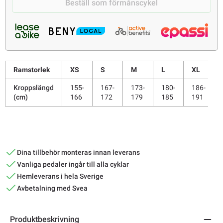
Beställ som förmånscykel
Ramstorlek
XS
S
M
L
XL
Kroppslängd
155-
167-
173-
180-
186-
(cm)
166
172
179
185
191
Dina tillbehör monteras innan leverans
Vanliga pedaler ingår till alla cyklar
Hemleverans i hela Sverige
Avbetalning med Svea
Produktbeskrivning