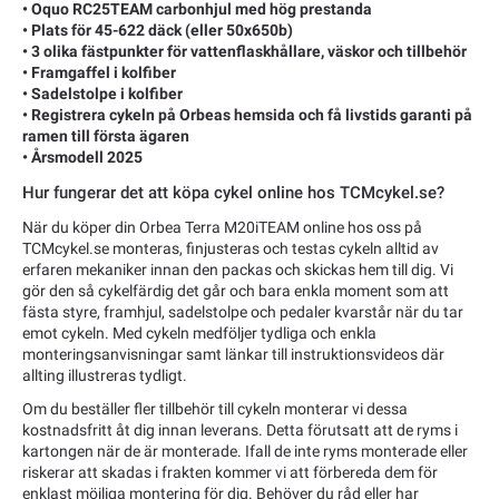
• Oquo RC25TEAM carbonhjul med hög prestanda
• Plats för 45-622 däck (eller 50x650b)
• 3 olika fästpunkter för vattenflaskhållare, väskor och tillbehör
• Framgaffel i kolfiber
• Sadelstolpe i kolfiber
• Registrera cykeln på Orbeas hemsida och få livstids garanti på
ramen till första ägaren
• Årsmodell 2025
Hur fungerar det att köpa cykel online hos TCMcykel.se?
När du köper din Orbea Terra M20iTEAM online hos oss på
TCMcykel.se monteras, finjusteras och testas cykeln alltid av
erfaren mekaniker innan den packas och skickas hem till dig. Vi
gör den så cykelfärdig det går och bara enkla moment som att
fästa styre, framhjul, sadelstolpe och pedaler kvarstår när du tar
emot cykeln. Med cykeln medföljer tydliga och enkla
monteringsanvisningar samt länkar till instruktionsvideos där
allting illustreras tydligt.
Om du beställer fler tillbehör till cykeln monterar vi dessa
kostnadsfritt åt dig innan leverans. Detta förutsatt att de ryms i
kartongen när de är monterade. Ifall de inte ryms monterade eller
riskerar att skadas i frakten kommer vi att förbereda dem för
enklast möjliga montering för dig. Behöver du råd eller har