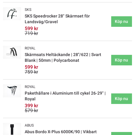
SKS
SKS Speedrocker 28" Skärmset för
Köp nu
Landsväg/Gravel
599 kr
719 kr
ROYAL
Skärmsats Heltäckande | 28''/622 | Svart
Köp nu
Blank | 50mm | Polycarbonat
599 kr
759 kr
ROYAL
Pakethållare i Aluminium till cykel 26-29" |
Köp nu
Royal
399 kr
579 kr
ABUS
Abus Bordo X-Plus 6000K/90 | Vikbart