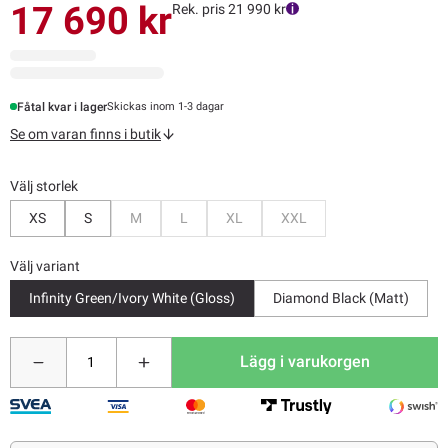
17 690 kr
Rek. pris 21 990 kr
Fåtal kvar i lager
Skickas inom 1-3 dagar
Se om varan finns i butik
Välj storlek
Bevaka
Bevaka
Bevaka
Bevaka
XS
S
M
L
XL
XXL
Välj variant
Infinity Green/Ivory White (Gloss)
Diamond Black (Matt)
Lägg i varukorgen