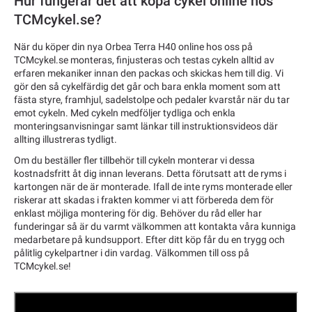
Hur fungerar det att köpa cykel online hos
TCMcykel.se?
När du köper din nya Orbea Terra H40 online hos oss på
TCMcykel.se monteras, finjusteras och testas cykeln alltid av
erfaren mekaniker innan den packas och skickas hem till dig. Vi
gör den så cykelfärdig det går och bara enkla moment som att
fästa styre, framhjul, sadelstolpe och pedaler kvarstår när du tar
emot cykeln. Med cykeln medföljer tydliga och enkla
monteringsanvisningar samt länkar till instruktionsvideos där
allting illustreras tydligt.
Om du beställer fler tillbehör till cykeln monterar vi dessa
kostnadsfritt åt dig innan leverans. Detta förutsatt att de ryms i
kartongen när de är monterade. Ifall de inte ryms monterade eller
riskerar att skadas i frakten kommer vi att förbereda dem för
enklast möjliga montering för dig. Behöver du råd eller har
funderingar så är du varmt välkommen att kontakta våra kunniga
medarbetare på kundsupport. Efter ditt köp får du en trygg och
pålitlig cykelpartner i din vardag. Välkommen till oss på
TCMcykel.se!