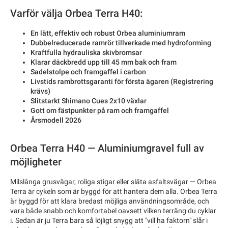
Varför välja Orbea Terra H40:
En lätt, effektiv och robust Orbea aluminiumram
Dubbelreducerade ramrör tillverkade med hydroforming
Kraftfulla hydrauliska skivbromsar
Klarar däckbredd upp till 45 mm bak och fram
Sadelstolpe och framgaffel i carbon
Livstids rambrottsgaranti för första ägaren (Registrering
krävs)
Slitstarkt Shimano Cues 2x10 växlar
Gott om fästpunkter på ram och framgaffel
Årsmodell 2026
Orbea Terra H40 — Aluminiumgravel full av
möjligheter
Milslånga grusvägar, roliga stigar eller släta asfaltsvägar — Orbea
Terra är cykeln som är byggd för att hantera dem alla. Orbea Terra
är byggd för att klara bredast möjliga användningsområde, och
vara både snabb och komfortabel oavsett vilken terräng du cyklar
i. Sedan är ju Terra bara så löjligt snygg att "vill ha faktorn" slår i