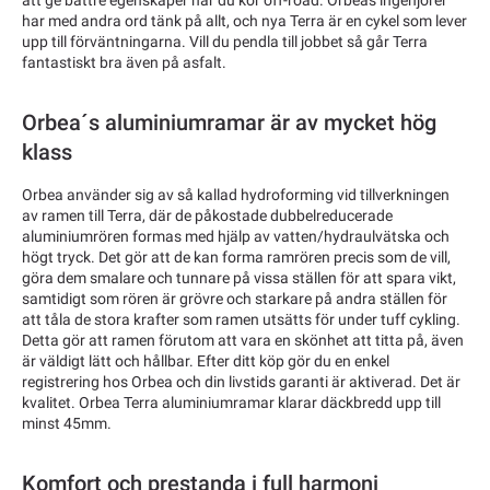
att ge bättre egenskaper när du kör off-road. Orbeas ingenjörer
har med andra ord tänk på allt, och nya Terra är en cykel som lever
upp till förväntningarna. Vill du pendla till jobbet så går Terra
fantastiskt bra även på asfalt.
Orbea´s aluminiumramar är av mycket hög
klass
Orbea använder sig av så kallad hydroforming vid tillverkningen
av ramen till Terra, där de påkostade dubbelreducerade
aluminiumrören formas med hjälp av vatten/hydraulvätska och
högt tryck. Det gör att de kan forma ramrören precis som de vill,
göra dem smalare och tunnare på vissa ställen för att spara vikt,
samtidigt som rören är grövre och starkare på andra ställen för
att tåla de stora krafter som ramen utsätts för under tuff cykling.
Detta gör att ramen förutom att vara en skönhet att titta på, även
är väldigt lätt och hållbar. Efter ditt köp gör du en enkel
registrering hos Orbea och din livstids garanti är aktiverad. Det är
kvalitet. Orbea Terra aluminiumramar klarar däckbredd upp till
minst 45mm.
Komfort och prestanda i full harmoni