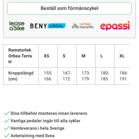
Beställ som förmånscykel
Ramstorlek
Orbea Terra
XS
S
M
L
XL
H
Kroppslängd
155-
167-
173-
180-
186-
(cm)
166
172
179
185
191
Dina tillbehör monteras innan leverans
Vanliga pedaler ingår till alla cyklar
Hemleverans i hela Sverige
Avbetalning med Svea