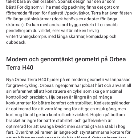
taket bara av den orsaken. Spansk design när den är som
bäst! För dig som vill ha med dig packning finns det gott om
förberedda fästen för flaskställ/packväskor. Terra har även fästen
för långa stänkskärmar (dock behövs en adapter för långa
skärmar). Du kan med andra ord bygga cykeln till en snabb
pendelhoj om du vill det, eller varför inte en trevlig
vinterträningskompis med långa skärmar, kompislapp och
dubbdäck.
Modern och genomtänkt geometri på Orbea
Terra H40
Nya Orbea Terra H40 bjuder på en modern geometri väl anpassad
för gravelcykling. Orbeas ingenjörer har jobbat hårt och använt all
sin erfarenhet till att konstruera en cykel som ska ge maximal
kontroll och precision. Hjulbasen är längre än på många
konkurrenter för bättre komfort och stabilitet. Kedjestagslängden
är optimerad för att vara lång nog för att ge en mjuk gång, men
kort nog för att ge bra kontroll och kvickhet. Höjden på bottom
bracket är lägre för bättre stabilitet, och gaffelvinkeln är
optimerad för att svänga kvickt men samtidigt vara stabil i hög
fart. Överröret på ramen är längre och styrstammarna kortare för