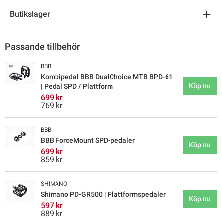
Butikslager
Passande tillbehör
BBB
Kombipedal BBB DualChoice MTB BPD-61
Köp nu
| Pedal SPD / Plattform
699 kr
769 kr
BBB
BBB ForceMount SPD-pedaler
Köp nu
699 kr
859 kr
SHIMANO
Shimano PD-GR500 | Plattformspedaler
Köp nu
597 kr
889 kr