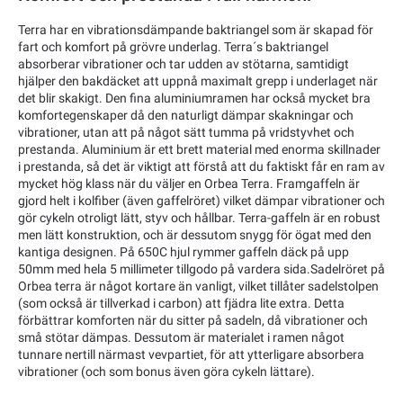
Terra har en vibrationsdämpande baktriangel som är skapad för
fart och komfort på grövre underlag. Terra´s baktriangel
absorberar vibrationer och tar udden av stötarna, samtidigt
hjälper den bakdäcket att uppnå maximalt grepp i underlaget när
det blir skakigt. Den fina aluminiumramen har också mycket bra
komfortegenskaper då den naturligt dämpar skakningar och
vibrationer, utan att på något sätt tumma på vridstyvhet och
prestanda. Aluminium är ett brett material med enorma skillnader
i prestanda, så det är viktigt att förstå att du faktiskt får en ram av
mycket hög klass när du väljer en Orbea Terra. Framgaffeln är
gjord helt i kolfiber (även gaffelröret) vilket dämpar vibrationer och
gör cykeln otroligt lätt, styv och hållbar. Terra-gaffeln är en robust
men lätt konstruktion, och är dessutom snygg för ögat med den
kantiga designen. På 650C hjul rymmer gaffeln däck på upp
50mm med hela 5 millimeter tillgodo på vardera sida.Sadelröret på
Orbea terra är något kortare än vanligt, vilket tillåter sadelstolpen
(som också är tillverkad i carbon) att fjädra lite extra. Detta
förbättrar komforten när du sitter på sadeln, då vibrationer och
små stötar dämpas. Dessutom är materialet i ramen något
tunnare nertill närmast vevpartiet, för att ytterligare absorbera
vibrationer (och som bonus även göra cykeln lättare).