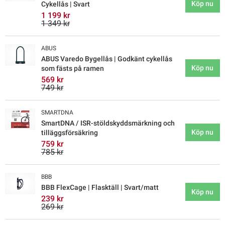
Köp nu
Cykellås | Svart
1 199 kr
1 349 kr
ABUS
ABUS Varedo Bygellås | Godkänt cykellås
Köp nu
som fästs på ramen
569 kr
749 kr
SMARTDNA
SmartDNA / ISR-stöldskyddsmärkning och
Köp nu
tilläggsförsäkring
759 kr
785 kr
BBB
BBB FlexCage | Flasktäll | Svart/matt
Köp nu
239 kr
269 kr