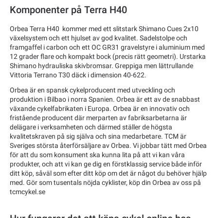
Komponenter på Terra H40
Orbea Terra H40 kommer med ett slitstark Shimano Cues 2x10
växelsystem och ett hjulset av god kvalitet. Sadelstolpe och
framgaffel i carbon och ett OC GR31 gravelstyre i aluminium med
12 grader flare och kompakt bock (precis rätt geometri). Urstarka
Shimano hydrauliska skivbromsar. Greppiga men lättrullande
Vittoria Terrano T30 däck i dimension 40-622.
Orbea är en spansk cykelproducent med utveckling och
produktion i Bilbao i norra Spanien. Orbea är ett av de snabbast
växande cykelfabrikaten i Europa. Orbea är en innovativ och
fristående producent där merparten av fabriksarbetarna är
delägare i verksamheten och därmed ställer de högsta
kvalitetskraven på sig själva och sina medarbetare. TCM är
Sveriges största återförsäljare av Orbea. Vi jobbar tätt med Orbea
för att du som konsument ska kunna lita på att vi kan våra
produkter, och att vi kan ge dig en förstklassig service både inför
ditt köp, såväl som efter ditt köp om det är något du behöver hjälp
med. Gör som tusentals nöjda cyklister, köp din Orbea av oss på
tcmcykel.se